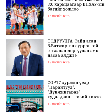
3:0 харьцаагаар БНХАУ-ын
багийг хожлоо
18 цагийн өмнө
ТОДРУУЛГА: Сайд асан
З.Батжаргал сурронтой
этгээдэд мөргүүлэн амь
насаа алджээ
19 цагийн өмнө
COP17 хурлын үеэр
"Нарантуул",
"Дүнжингарав"
худалдааны төвийн авто
зогсоолыг хаана
19 цагийн өмнө