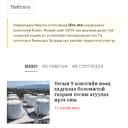
Нийтлэх
Уншигчдын бичсэн сэтгэгдэлд
iSee.mn
хариуцлага
хүлээхгүй болно. Манай сайт ХХЗХ-ны журмын дагуу зүй
зохисгүй зарим үг, хэллэгийг хязгаарласан тул Та
сэтгэгдэл бичихдээ бусдын эрх ашгийг хүндэтгэн үзнэ үү.
ШИНЭ
ИХ УНШСАН
ИХ СЭТГЭГДЭЛ
Улсын 9 хоногийн нөөц
хадгалах боломжтой
газрын тосны агуулах
ирэх оны
арванхоёрдугаар сар
12 цагийн өмнө
ашиглалтад орно