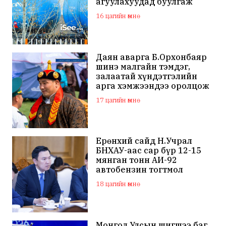
агуулахуудад буулгаж
байна
16 цагийн өмнө
Даян аварга Б.Орхонбаяр
шинэ малгайн тэмдэг,
залаатай хүндэтгэлийн
арга хэмжээндээ оролцож
байна
17 цагийн өмнө
Ерөнхий сайд Н.Учрал
БНХАУ-аас сар бүр 12-15
мянган тонн АИ-92
автобензин тогтмол
нийлүүлэх хүсэлт тавилаа
18 цагийн өмнө
Монгол Улсын шигшээ баг