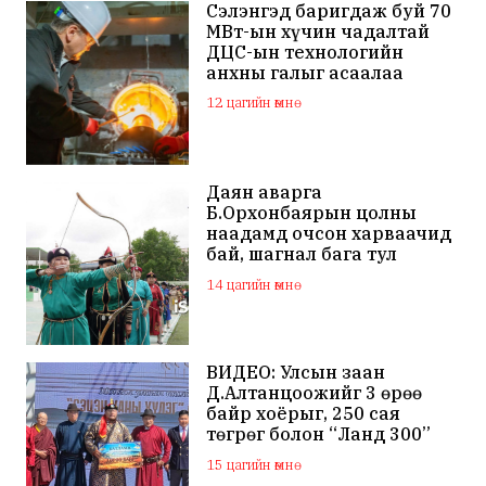
Сэлэнгэд баригдаж буй 70
МВт-ын хүчин чадалтай
ДЦС-ын технологийн
анхны галыг асаалаа
12 цагийн өмнө
Даян аварга
Б.Орхонбаярын цолны
наадамд очсон харваачид
бай, шагнал бага тул
наадамд оролцохгүй
14 цагийн өмнө
гэдгээ мэдэгдлээ
ВИДЕО: Улсын заан
Д.Алтанцоожийг 3 өрөө
байр хоёрыг, 250 сая
төгрөг болон “Ланд 300”
маркийн автомашинаар
15 цагийн өмнө
мялаажээ