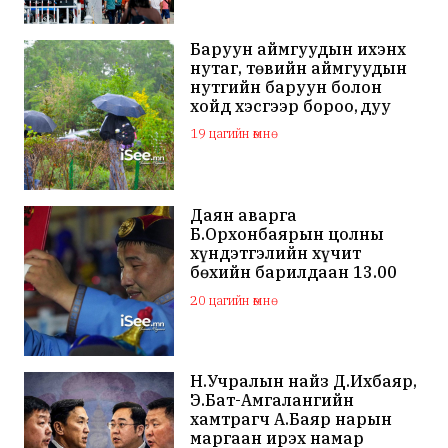
Баруун аймгуудын ихэнх
нутаг, төвийн аймгуудын
нутгийн баруун болон
хойд хэсгээр бороо, дуу
цахилгаантай аадар бороо
19 цагийн өмнө
Даян аварга
Б.Орхонбаярын цолны
хүндэтгэлийн хүчит
бөхийн барилдаан 13.00
цагаас эхэлнэ
20 цагийн өмнө
Н.Учралын найз Д.Ихбаяр,
Э.Бат-Амгалангийн
хамтрагч А.Баяр нарын
маргаан ирэх намар