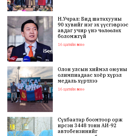
Н.Учрал: Бид шатахууны
90 хувийг нэг эх үүсгэврээс
авдаг учир үнэ чөлөөлөх
боломжгүй
16 цагийн өмнө
Олон улсын хиймэл оюуны
олимпиадаас хоёр хүрэл
медаль хүртлээ
16 цагийн өмнө
Сүхбаатар боомтоор орж
ирсэн 3448 тонн АИ-92
автобензинийг