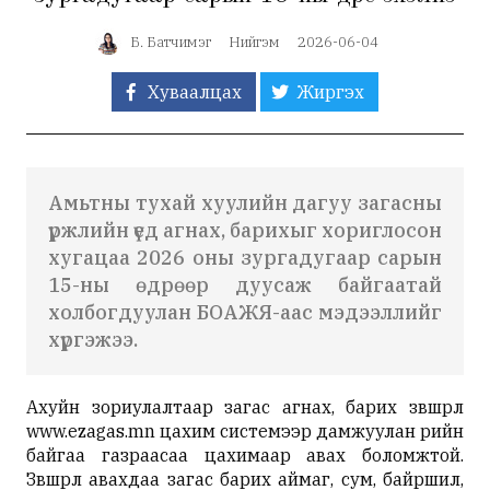
Б. Батчимэг
Нийгэм
2026-06-04
Хуваалцах
Жиргэх
Амьтны тухай хуулийн дагуу загасны
үржлийн үед агнах, барихыг хориглосон
хугацаа 2026 оны зургадугаар сарын
15-ны өдрөөр дуусаж байгаатай
холбогдуулан БОАЖЯ-аас мэдээллийг
хүргэжээ.
Ахуйн зориулалтаар загас агнах, барих зөвшөөрлөө
www.ezagas.mn цахим системээр дамжуулан өөрийн
байгаа газраасаа цахимаар авах боломжтой.
Зөвшөөрөл авахдаа загас барих аймаг, сум, байршил,