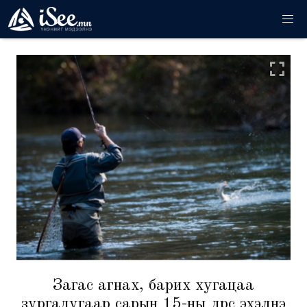
Загас агнах, барих хугацаа
зургадугаар сарын 15-ны өдрөөс эхэлнэ