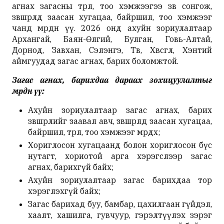
агнах загасны төрөл, тоо хэмжээгээ зөв сонгож,
зөвшөөрөлд заасан хугацаа, байршил, тоо хэмжээг
чанд мөрдөнө үү. 2026 онд ахуйн зориулалтаар
Архангай, Баян-Өлгий, Булган, Говь-Алтай,
Дорнод, Завхан, Сэлэнгэ, Төв, Хөвсгөл, Хэнтий
аймгуудад загас агнах, барих боломжтой.
Загас агнах, барихдаа дараах зохицуулалтыг
мөрдөнө үү:
Ахуйн зориулалтаар загас агнах, барих
зөвшөөрлийг заавал авч, зөвшөөрөлд заасан хугацаа,
байршил, төрөл, тоо хэмжээг мөрдөх;
Хориглосон хугацаанд болон хориглосон бүс
нутагт, хориотой арга хэрэгслээр загас
агнах, барихгүй байх;
Ахуйн зориулалтаар загас барихдаа тор
хэрэглэхгүй байх;
Загас барихад буу, бамбар, цахилгаан гүйдэл,
хаалт, хашилга, гувчуур, гэрэлтүүлэх зэрэг