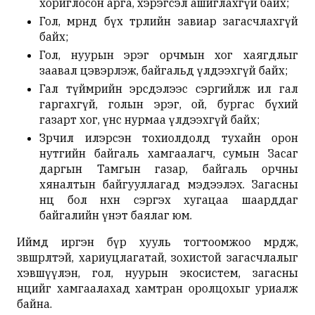
хориглосон арга, хэрэгсэл ашиглахгүй байх;
Гол, мөрөнд бүх төрлийн завиар загасчлахгүй
байх;
Гол, нуурын эрэг орчмын хог хаягдлыг
заавал цэвэрлэж, байгальд үлдээхгүй байх;
Гал түймрийн эрсдэлээс сэргийлж ил гал
гаргахгүй, голын эрэг, ой, бургас бүхий
газарт хог, үнс нурмаа үлдээхгүй байх;
Зөрчил илэрсэн тохиолдолд тухайн орон
нутгийн байгаль хамгаалагч, сумын Засаг
даргын Тамгын газар, байгаль орчны
хяналтын байгууллагад мэдээлэх. Загасны
нөөц бол нөхөн сэргэх хугацаа шаарддаг
байгалийн үнэт баялаг юм.
Иймд иргэн бүр хууль тогтоомжоо мөрдөж,
зөвшөөрөлтэй, хариуцлагатай, зохистой загасчлалыг
хэвшүүлэн, гол, нуурын экосистем, загасны
нөөцийг хамгаалахад хамтран оролцохыг уриалж
байна.