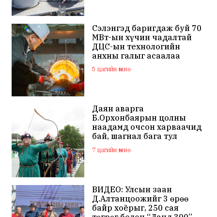
Сэлэнгэд баригдаж буй 70
МВт-ын хүчин чадалтай
ДЦС-ын технологийн
анхны галыг асаалаа
5 цагийн өмнө
Даян аварга
Б.Орхонбаярын цолны
наадамд очсон харваачид
бай, шагнал бага тул
наадамд оролцохгүй
7 цагийн өмнө
гэдгээ мэдэгдлээ
ВИДЕО: Улсын заан
Д.Алтанцоожийг 3 өрөө
байр хоёрыг, 250 сая
төгрөг болон “Ланд 300”