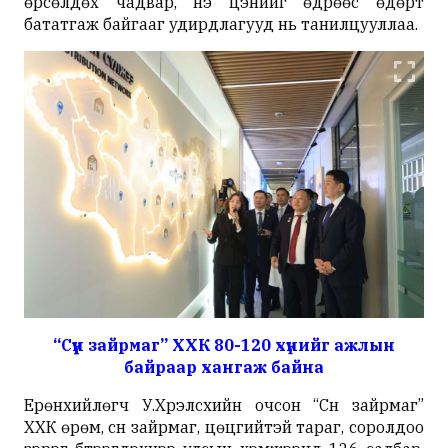
өрсөлдөх чадвар, үнэ цэнийг өдрөөс өдөрт
бататгаж байгааг удирдлагууд нь танилцууллаа.
“Сүүн зайрмаг” ХХК 80-120 хүнийг ажлын
байраар хангаж байна
Ерөнхийлөгч У.Хүрэлсүхийн очсон “Сүүн зайрмаг”
ХХК өрөм, сүүн зайрмаг, цөцгийтэй тараг, соролдоо