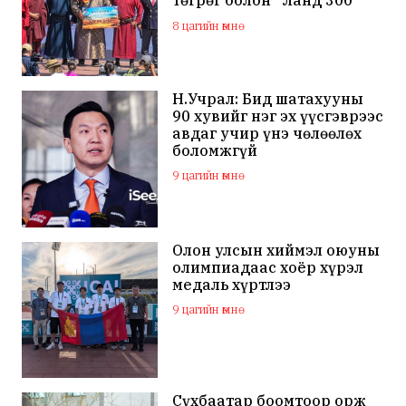
маркийн автомашинаар
8 цагийн өмнө
мялаажээ
Н.Учрал: Бид шатахууны
90 хувийг нэг эх үүсгэврээс
авдаг учир үнэ чөлөөлөх
боломжгүй
9 цагийн өмнө
Олон улсын хиймэл оюуны
олимпиадаас хоёр хүрэл
медаль хүртлээ
9 цагийн өмнө
Сүхбаатар боомтоор орж