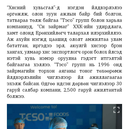
“Хүнсний хувьсгал”-д нэгдэн үйлдвэрлэлээ
өргөжүүлж, олон зуун ажлын байр бий болгон,
татвараа төлж байгаа “Тэсо” групп болон харьяа
компаниуд, “Сүүн зайрмаг” ХХК-ийн удирдлага,
хамт олонд Ерөнхийлөгч талархал илэрхийллээ.
Аж ахуйн нэгжүүд цаашид ололт амжилтаа улам
бататган, иргэдээ эрүүл, аюулгүй хүнсээр бүрэн
хангах, улмаар хүнс экспортлогч орон болох үйлсэд
үнэтэй хувь нэмэр оруулна гэдэгт итгэлтэй
байгаагаа хэллээ. “Тэсо” групп нь 1996 онд
зайрмагийн торхон аяганы тоног төхөөрөмж
үйлдвэрлэлийн чиглэлээр үйл ажиллагаагаа
эхэлж байсан. Өдгөө үндсэн дөрвөн чиглэлээр 30
гаруй салбар компани, 2,500 гаруй ажилтантай
болжээ.