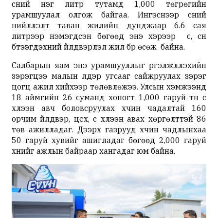
сүүний нэг литр тутамд 1,000 төгрөгийн
урамшуулал олгож байгаа. Ингэснээр сүүний
нийлүүлэлт таван жилийн дунджаар 6.6 сая
литрээр нэмэгдсэн бөгөөд энэ хэрээр сүү, сүүн
бүтээгдэхүүний үйлдвэрлэл жил бүр өсөж байна.
Салбарын яам энэ урамшууллыг үргэлжлүүлэхийн
зэрэгцээ малын үүлдэр угсааг сайжруулах зэрэг
цогц ажил хийхээр төлөвлөжээ. Улсын хэмжээнд
18 аймгийн 26 суманд хоногт 1,000 гаруй тн сүү
хүлээн авч боловсруулах хүчин чадалтай 160
орчим үйлдвэр, цех, сүү хүлээн авах хөргөлттэй 86
төв ажилладаг. Дээрх газрууд хүчин чадлынхаа
50 гаруй хувийг ашигладаг бөгөөд 2,000 гаруй
хүнийг ажлын байраар хангадаг юм байна.