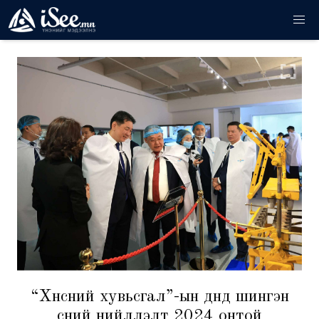
“Хүнсний хувьсгал”-ын дүнд шингэн
сүүний нийлүүлэлт 2024 онтой