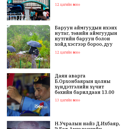
зогсоолыг хаана
12 цагийн өмнө
Баруун аймгуудын ихэнх
нутаг, төвийн аймгуудын
нутгийн баруун болон
хойд хэсгээр бороо, дуу
цахилгаантай аадар бороо
12 цагийн өмнө
Даян аварга
Б.Орхонбаярын цолны
хүндэтгэлийн хүчит
бөхийн барилдаан 13.00
цагаас эхэлнэ
13 цагийн өмнө
Н.Учралын найз Д.Ихбаяр,