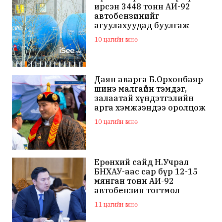
ирсэн 3448 тонн АИ-92
автобензинийг
агуулахуудад буулгаж
байна
10 цагийн өмнө
Даян аварга Б.Орхонбаяр
шинэ малгайн тэмдэг,
залаатай хүндэтгэлийн
арга хэмжээндээ оролцож
байна
10 цагийн өмнө
Ерөнхий сайд Н.Учрал
БНХАУ-аас сар бүр 12-15
мянган тонн АИ-92
автобензин тогтмол
нийлүүлэх хүсэлт тавилаа
11 цагийн өмнө