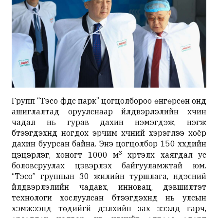
Групп “Тэсо фүүдс парк” цогцолбороо өнгөрсөн онд
ашиглалтад оруулснаар үйлдвэрлэлийн хүчин
чадал нь гурав дахин нэмэгдэж, нэгж
бүтээгдэхүүнд ногдох эрчим хүчний хэрэглээ хоёр
дахин буурсан байна. Энэ цогцолбор 150 хүүхдийн
3
цэцэрлэг, хоногт 1000 м
хүртэлх хаягдал ус
боловсруулах цэвэрлэх байгууламжтай юм.
“Тэсо” группын 30 жилийн туршлага, үндэсний
үйлдвэрлэлийн чадавх, инновац, дэвшилтэт
технологи хослуулсан бүтээгдэхүүнүүд нь улсын
хэмжээнд төдийгүй дэлхийн зах зээлд гарч,