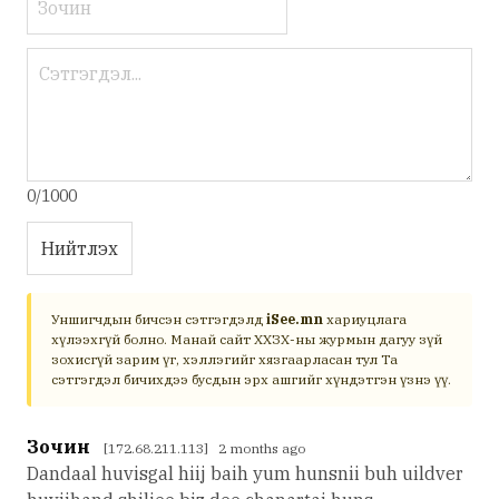
0/1000
Нийтлэх
Уншигчдын бичсэн сэтгэгдэлд
iSee.mn
хариуцлага
хүлээхгүй болно. Манай сайт ХХЗХ-ны журмын дагуу зүй
зохисгүй зарим үг, хэллэгийг хязгаарласан тул Та
сэтгэгдэл бичихдээ бусдын эрх ашгийг хүндэтгэн үзнэ үү.
Зочин
[172.68.211.113] 2 months ago
Dandaal huvisgal hiij baih yum hunsnii buh uildver