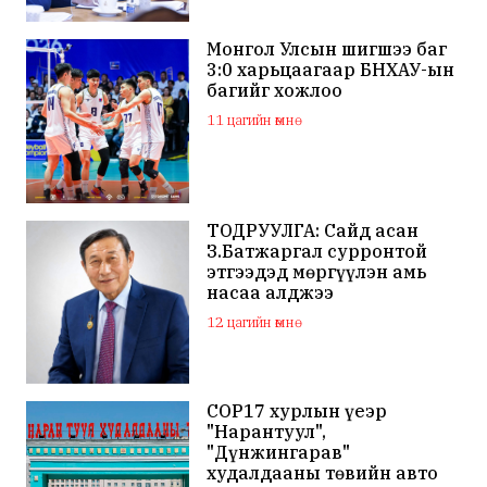
Монгол Улсын шигшээ баг
3:0 харьцаагаар БНХАУ-ын
багийг хожлоо
11 цагийн өмнө
ТОДРУУЛГА: Сайд асан
З.Батжаргал сурронтой
этгээдэд мөргүүлэн амь
насаа алджээ
12 цагийн өмнө
COP17 хурлын үеэр
"Нарантуул",
"Дүнжингарав"
худалдааны төвийн авто