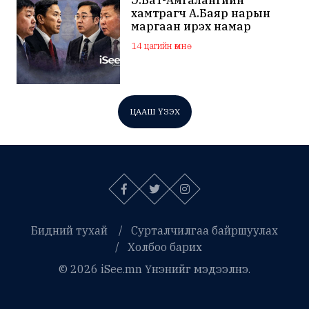
Э.Бат-Амгалангийн
хамтрагч А.Баяр нарын
маргаан ирэх намар
нийслэлийн МАН дахин
14 цагийн өмнө
хагарахыг харуулж байна
ЦААШ ҮЗЭХ
Бидний тухай
Сурталчилгаа байршуулах
Холбоо барих
© 2026 iSee.mn Үнэнийг мэдээлнэ.