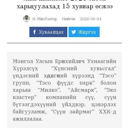
харьцуулахад 15 хувиар өсжээ
Н. Мөнхбаатар
Нийгэм
2026-06-04
Хуваалцах
Жиргэх
Монгол Улсын Ерөнхийлөгч Ухнаагийн
Хүрэлсүх “Хүнсний хувьсгал”
үндэсний хөдөлгөөний хүрээнд “Тэсо”
групп, “Тэсо фүүдс парк” болон
харьяа “Милко”, “Айсмарк”, “Эко
кластер” компанийн сүү, сүүн
бүтээгдэхүүний үйлдвэр, цэвэрлэх
байгууламж, “Сүүн зайрмаг” ХХК-д
ажиллалаа.