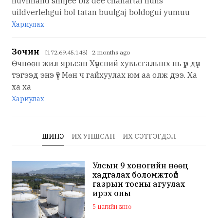
huviihand shiljee biz dee chanartai huns
uildverlehgui bol tatan buulgaj boldogui yumuu
Хариулах
Зочин
[172.69.45.148] 2 months ago
Өчнөөн жил ярьсан Хүнсний хувьсгалынх нь үр дүн
тэгээд энэ үү? Мөн ч гайхуулах юм аа олж дээ. Ха
ха ха
Хариулах
ШИНЭ
ИХ УНШСАН
ИХ СЭТГЭГДЭЛ
Улсын 9 хоногийн нөөц
хадгалах боломжтой
газрын тосны агуулах
ирэх оны
арванхоёрдугаар сар
5 цагийн өмнө
ашиглалтад орно