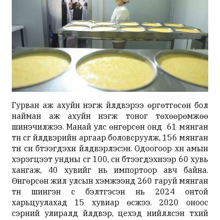
Гурван аж ахуйн нэгж үйлдвэрээ өргөтгөсөн бол
найман аж ахуйн нэгж тоног төхөөрөмжөө
шинэчилжээ. Манай улс өнгөрсөн онд 61 мянган
тн сүүг үйлдвэрийн аргаар боловсруулж, 156 мянган
тн сүүн бүтээгдэхүүн үйлдвэрлэсэн. Одоогоор хүн амын
хэрэгцээт ундны сүүг 100, сүүн бүтээгдэхүүнээр 60 хувь
хангаж, 40 хувийг нь импортоор авч байна.
Өнгөрсөн жил улсын хэмжээнд 260 гаруй мянган
тн шингэн сүү бэлтгэсэн нь 2024 онтой
харьцуулахад 15 хувиар өсжээ. 2020 оноос
сэрүүний улиралд үйлдвэр, цехэд нийлүүлсэн түүхий