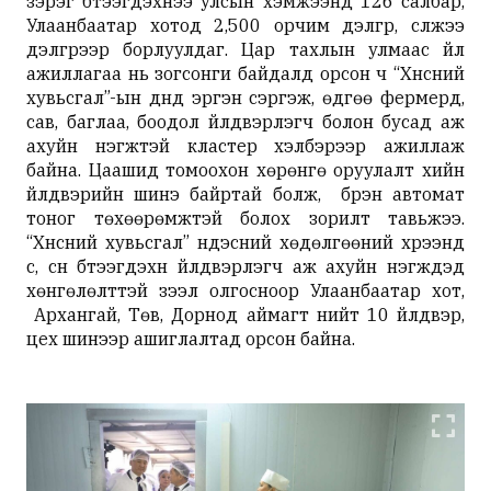
зэрэг бүтээгдэхүүнээ улсын хэмжээнд 126 салбар,
Улаанбаатар хотод 2,500 орчим дэлгүүр, сүлжээ
дэлгүүрээр борлуулдаг. Цар тахлын улмаас үйл
ажиллагаа нь зогсонги байдалд орсон ч “Хүнсний
хувьсгал”-ын дүнд эргэн сэргэж, өдгөө фермерүүд,
сав, баглаа, боодол үйлдвэрлэгч болон бусад аж
ахуйн нэгжтэй кластер хэлбэрээр ажиллаж
байна. Цаашид томоохон хөрөнгө оруулалт хийн
үйлдвэрийн шинэ байртай болж, бүрэн автомат
тоног төхөөрөмжтэй болох зорилт тавьжээ.
“Хүнсний хувьсгал” үндэсний хөдөлгөөний хүрээнд
сүү, сүүн бүтээгдэхүүн үйлдвэрлэгч аж ахуйн нэгжүүдэд
хөнгөлөлттэй зээл олгосноор Улаанбаатар хот,
Архангай, Төв, Дорнод аймагт нийт 10 үйлдвэр,
цех шинээр ашиглалтад орсон байна.