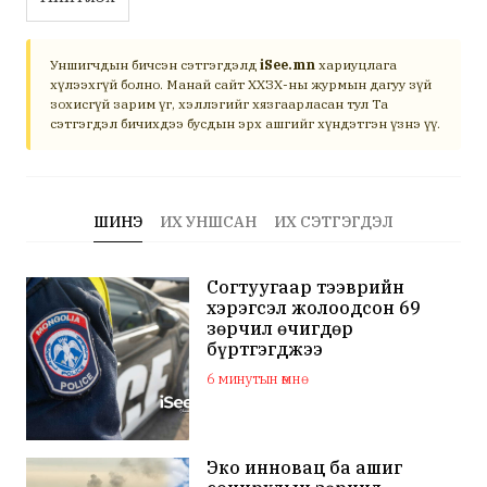
Уншигчдын бичсэн сэтгэгдэлд
iSee.mn
хариуцлага
хүлээхгүй болно. Манай сайт ХХЗХ-ны журмын дагуу зүй
зохисгүй зарим үг, хэллэгийг хязгаарласан тул Та
сэтгэгдэл бичихдээ бусдын эрх ашгийг хүндэтгэн үзнэ үү.
ШИНЭ
ИХ УНШСАН
ИХ СЭТГЭГДЭЛ
Согтуугаар тээврийн
хэрэгсэл жолоодсон 69
зөрчил өчигдөр
бүртгэгджээ
6 минутын өмнө
Эко инновац ба ашиг