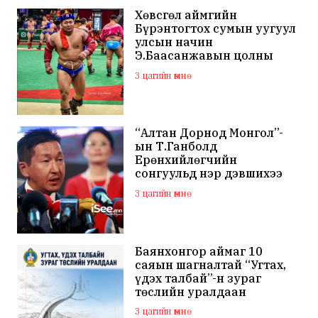
Хөвсгөл аймгийн
Бүрэнтогтох сумын уугуул
улсын начин
Э.Баасанжавын цолны
мялаалга наадам эхэллээ
3 цагийн өмнө
“Алтан Дорнод Монгол”-
ын Т.Ганболд
Ерөнхийлөгчийн
сонгуульд нэр дэвшихээ
илэрхийллээ
3 цагийн өмнө
Баянхонгор аймаг 10
саяын шагналтай “Угтах,
үдэх талбай”-н зураг
төслийн уралдаан
зарлажээ
3 цагийн өмнө