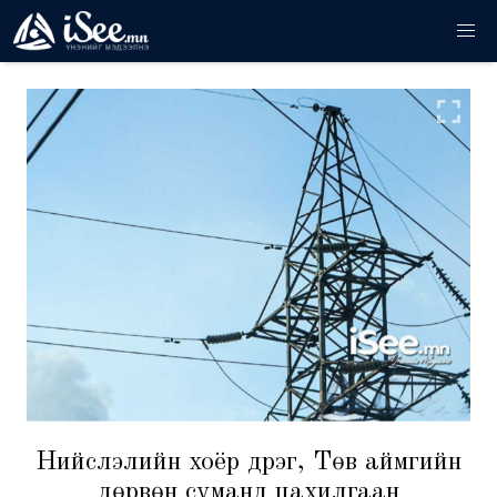
Нийслэлийн хоёр дүүрэг, Төв аймгийн
дөрвөн суманд цахилгаан