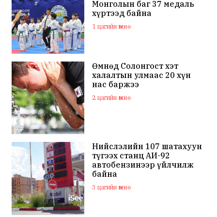
Монголын баг 37 медаль
хүртээд байна
1 цагийн өмнө
Өмнөд Солонгост хэт
халалтын улмаас 20 хүн
нас баржээ
2 цагийн өмнө
Нийслэлийн 107 шатахуун
түгээх станц АИ-92
автобензинээр үйлчилж
байна
3 цагийн өмнө