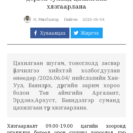
хязгаарлана
Н. Мөнхбаатар
Нийгэм
2026-06-04
Хуваалцах
Жиргэх
Цахилгаан шугам, тоноглолд засвар
үйлчилгээ хийхтэй холбогдуулан
өнөөдөр /2026.06.04/ нийслэлийн Хан-
Уул, Баянзүрх, дүүргийн зарим хороо
болон Төв аймгийн Аргалант,
Эрдэнэ,Архуст, Баяндэлгэр суманд
цахилгаан түр хязгаарлана.
Хязгаарлалт 09.00-19.00 цагийн хооронд
үргэлжлэх бөгөөд орон сууцны хороолол, гэр