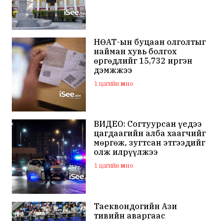
НӨАТ-ын буцаан олголтыг
найман хувь болгох
өргөдлийг 15,732 иргэн
дэмжжээ
1 цагийн өмнө
ВИДЕО: Согтуурсан үедээ
цагдаагийн алба хаагчийг
мөргөж, зугтсан этгээдийг
олж илрүүлжээ
1 цагийн өмнө
Таеквондогийн Ази
тивийн аваргаас