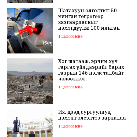
халдаж, худал мэдээлэл
тараалаа
Шатахуун олголтыг 50
мянган төгрөгөөр
хязгаарласныг
нэмэгдүүлж 100 мянган
төгрөгт хүргэхээр судалж
1 цагийн өмнө
байна
Хог шатааж, эрчим хүч
гаргах үйлдвэрийг барих
газрын 146 нэгж талбайг
чөлөөлжээ
1 цагийн өмнө
Их, дээд сургуулиуд
нэмэлт элсэлтээ зарлалаа
1 цагийн өмнө