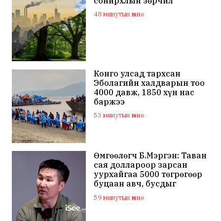
сонирхлын зөрчил
48 минутын өмнө
Конго улсад тархсан
Эболагийн халдварын тоо
4000 давж, 1850 хүн нас
баржээ
53 минутын өмнө
Өмгөөлөгч Б.Мэргэн: Таван
сая доллароор зарсан
уурхайгаа 5000 төгрөгөөр
буцаан авч, бусдыг
залилсан Ө.Ганзоригийн
59 минутын өмнө
өмгөөлөгч ёс зүйгүйгээр
бусдын нэр хүндэд