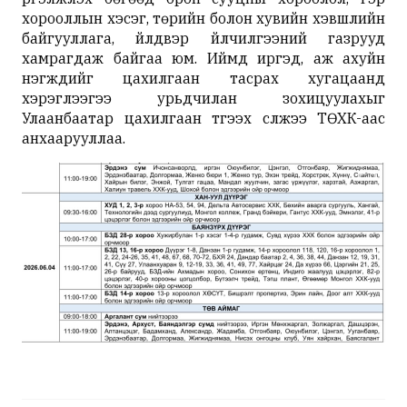
хорооллын хэсэг, төрийн болон хувийн хэвшлийн
байгууллага, үйлдвэр үйлчилгээний газрууд
хамрагдаж байгаа юм. Иймд иргэд, аж ахуйн
нэгжүүдийг цахилгаан тасрах хугацаанд
хэрэглээгээ урьдчилан зохицуулахыг
Улаанбаатар цахилгаан түгээх сүлжээ ТӨХК-аас
анхаарууллаа.