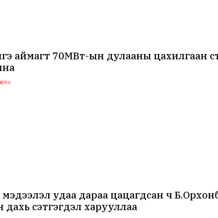
нгэ аймагт 70МВт-ын дулааны цахилгаан с
лна
мнө
 мэдээлэл удаа дараа цацагдсан ч Б.Орхо
 дахь сэтгэгдэл харууллаа