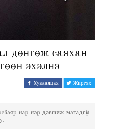
рал дөнгөж саяхан
өгөөн эхэлнэ
Хуваалцах
Жиргэх
Хосбаяр нар нэр дэвшиж магадгүй
у.