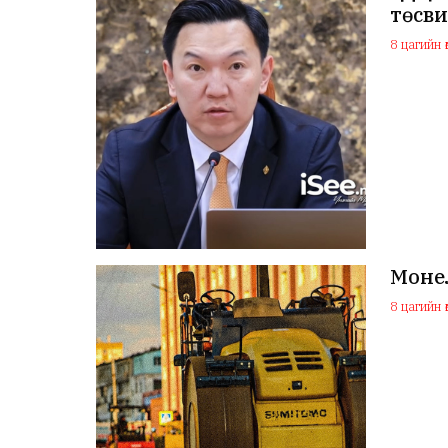
төсв
8 цагийн ө
Монел
8 цагийн ө