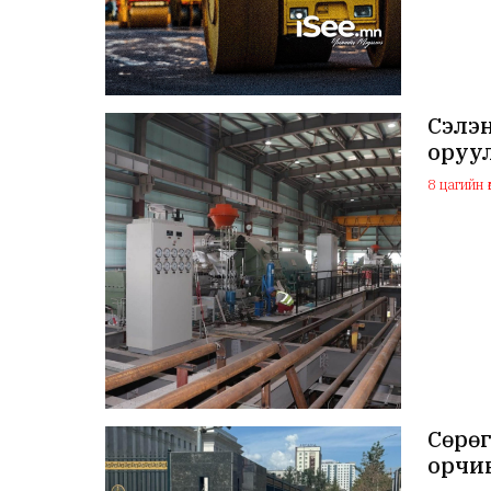
Сэлэ
оруу
8 цагийн ө
Сөрөг
орчин