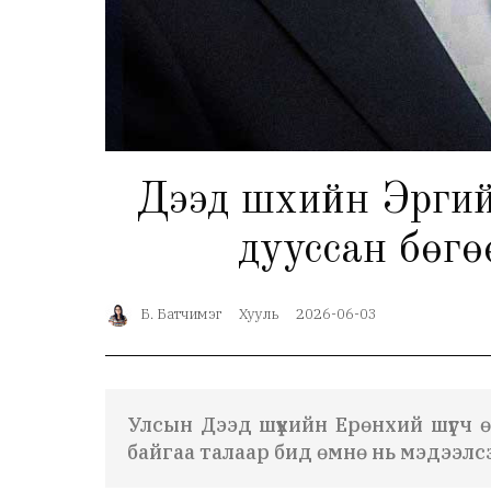
Дээд шүүхийн Эрүү
дууссан бөгө
Б. Батчимэг
Хууль
2026-06-03
Улсын Дээд шүүхийн Ерөнхий шүүгч
байгаа талаар бид өмнө нь мэдээл