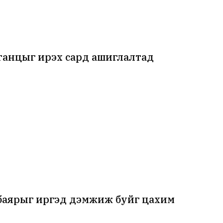
танцыг ирэх сард ашиглалтад
нбаярыг иргэд дэмжиж буйг цахим