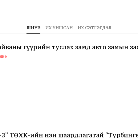
ШИНЭ
ИХ УНШСАН
ИХ СЭТГЭГДЭЛ
йваны гүүрийн туслах замд авто замын за
мнө
-3” ТӨХК-ийн нэн шаардлагатай “Турбинг