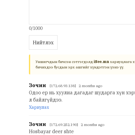
0/1000
Нийтлэх
Уншигчдын бичсэн сэтгэгдэлд
iSee.mn
хариуцлага х
бичихдээ бусдын эрх ашгийг хүндэтгэн үзнэ үү.
Зочин
[172.68.93.138] 2 months ago
Одоо ер нь хуулиа дагадаг шударга хүн хэ
л байлгүйдээ.
Хариулах
Зочин
[172.69.252.190] 2 months ago
Hosbayar deer shte