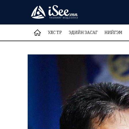
УЛС ТӨР
ЭДИЙН ЗАСАГ
НИЙГЭМ