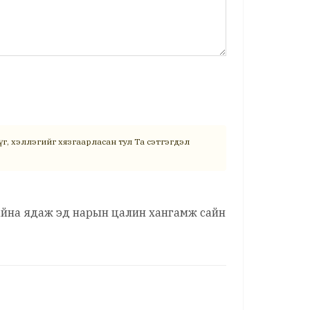
г, хэллэгийг хязгаарласан тул Та сэтгэгдэл
байна ядаж эд нарын цалин хангамж сайн