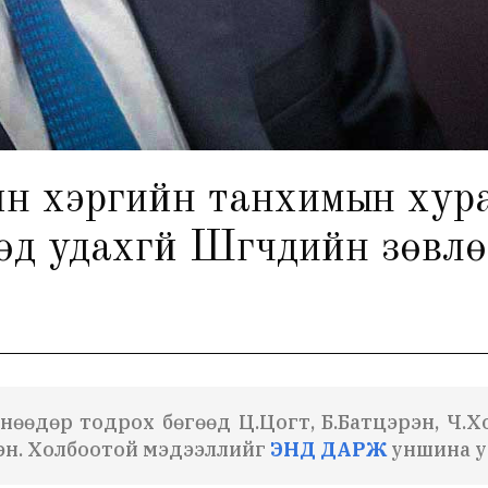
гийн хэргийн танхимын ху
өд удахгүй Шүүгчдийн зөвл
 өнөөдөр тодрох бөгөөд Ц.Цогт, Б.Батцэрэн, Ч.
сэн. Холбоотой мэдээллийг
ЭНД ДАРЖ
уншина у