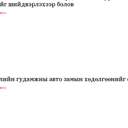
ийг шийдвэрлэхээр болов
мнө
ийн гудамжны авто замын хөдөлгөөнийг өн
мнө