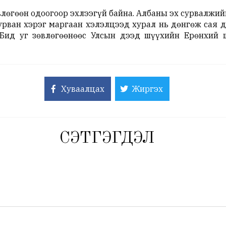
лөгөөн одоогоор эхлээгүй байна. Албаны эх сурвалжий
рван хэрэг маргаан хэлэлцээд хурал нь дөнгөж сая д
 Бид уг зөвлөгөөнөөс Улсын дээд шүүхийн Ерөнхий 
Хуваалцах
Жиргэх
СЭТГЭГДЭЛ