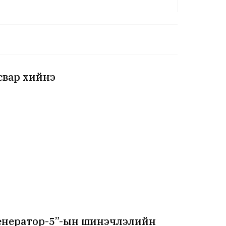
свар хийнэ
енератор-5”-ын шинэчлэлийн