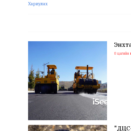
Хариулах
Энхта
8 цагийн ө
"ДЦС