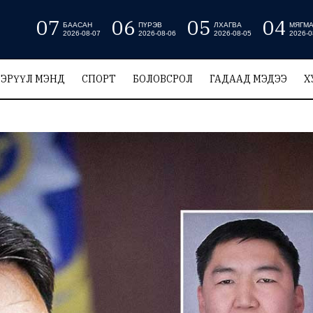
07
06
05
04
БААСАН
ПҮРЭВ
ЛХАГВА
МЯГМ
2026-08-07
2026-08-06
2026-08-05
2026-0
ЭРҮҮЛ МЭНД
СПОРТ
БОЛОВСРОЛ
ГАДААД МЭДЭЭ
Х