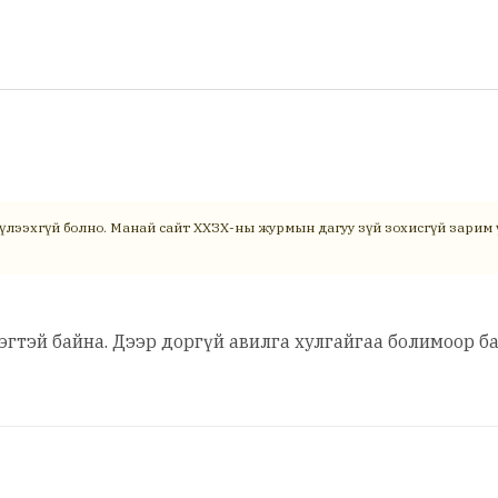
үлээхгүй болно. Манай сайт ХХЗХ-ны журмын дагуу зүй зохисгүй зарим ү
рэгтэй байна. Дээр доргүй авилга хулгайгаа болимоор 