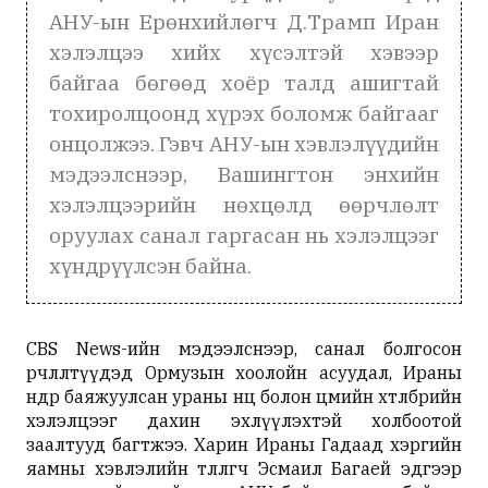
АНУ-ын Ерөнхийлөгч Д.Трамп Иран
хэлэлцээ хийх хүсэлтэй хэвээр
байгаа бөгөөд хоёр талд ашигтай
тохиролцоонд хүрэх боломж байгааг
онцолжээ. Гэвч АНУ-ын хэвлэлүүдийн
мэдээлснээр, Вашингтон энхийн
хэлэлцээрийн нөхцөлд өөрчлөлт
оруулах санал гаргасан нь хэлэлцээг
хүндрүүлсэн байна.
CBS News-ийн мэдээлснээр, санал болгосон
өөрчлөлтүүдэд Ормузын хоолойн асуудал, Ираны
өндөр баяжуулсан ураны нөөц болон цөмийн хөтөлбөрийн
хэлэлцээг дахин эхлүүлэхтэй холбоотой
заалтууд багтжээ. Харин Ираны Гадаад хэргийн
яамны хэвлэлийн төлөөлөгч Эсмаил Багаей эдгээр