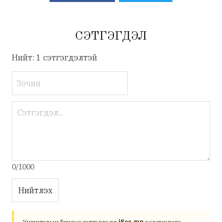
СЭТГЭГДЭЛ
Нийт: 1 сэтгэгдэлтэй
0/1000
Нийтлэх
Уншигчдын бичсэн сэтгэгдэлд
iSee.mn
хариуцлага