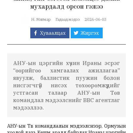
мухардалд орсон гэжээ
Н. Мягмар
Гадаад мэдээ
2026-06-03
Хуваалцах
Жиргэх
АНУ-ын цэргийн хүчин Ираны эсрэг
“өөрийгөө хамгаалах ажиллагаа”
явуулж, баллистик пуужин болон
нисгэгчгүй нисэх төхөөрөмжүүдийг
устгасан талаар АНУ-ын Төв
командлал
мэдээлснийг
BBC агентлаг
мэдээллээ.
АНУ-ын Төв командлалын мэдээлснээр, Ормузын
хоолой дахь Кешм аралд байрлах Ираны цэргийн