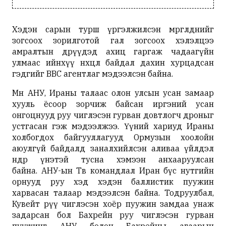
Хэдэн сарын турш үргэлжилсэн мөргөлдөөнийг
зогсоох зорилготой гал зогсоох хэлэлцээ
амралтын өдрүүдэд ахиц гаргаж чадаагүйн
улмаас ийнхүү нөхцөл байдал дахин хурцадсан
гэдгийг BBC агентлаг мэдээлсэн байна.
Мөн АНУ, Ираны талаас олон улсын усан замаар
хууль ёсоор зорчиж байсан иргэний усан
онгоцнууд руу чиглэсэн гурван довтлогч дроныг
устгасан гэж мэдээлжээ. Үүний хариуд Ираны
холбогдох байгууллагууд Ормузын хоолойн
аюулгүй байдалд заналхийлсэн аливаа үйлдэл
өндөр үнэтэй тусна хэмээн анхааруулсан
байна. АНУ-ын Төв командлал Иран бүс нутгийн
орнууд руу хэд хэдэн баллистик пуужин
харвасан талаар мэдээлсэн байна. Тодруулбал,
Кувейт рүү чиглэсэн хоёр пуужин замдаа унаж
задарсан бол Бахрейн руу чиглэсэн гурван