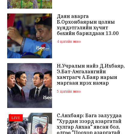
Даян аварга
Б.Орхонбаярын цолны
хүндэтгэлийн хүчит
бөхийн барилдаан 13.00
цагаас эхэлнэ
4 цагийн өмнө
Н.Учралын найз Д.Ихбаяр,
Э.Бат-Амгалангийн
хамтрагч А.Баяр нарын
маргаан ирэх намар
нийслэлийн МАН дахин
5 цагийн өмнө
хагарахыг харуулж байна
С.Анхбаяр: Бага залуудаа
LIVE
"Хурдан зээрд азаргатай
хулгар Анхаа" явсан бол,
өдгөө "Цоохор азаргатай