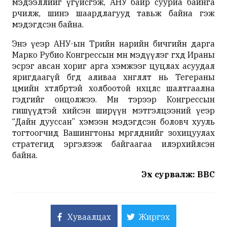
мэдээллийг үгүйсгэж, АНУ байр сууриа байнга
өөрчилж, шинэ шаардлагууд тавьж байна гэж
мэдэгдсэн байна.
Энэ үеэр АНУ-ын Төрийн нарийн бичгийн дарга
Марко Рубио Конгрессын өмнө мэдүүлэг өгөхдөө Ираны
эсрэг авсан хориг арга хэмжээг цуцлах асуудал
яригдаагүй бөгөөд аливаа хөнгөлөлт нь Тегераны
цөмийн хөтөлбөртэй холбоотой нөхцөлөөс шалтгаална
гэдгийг онцолжээ. Мөн тэрээр Конгрессын
гишүүдтэй хийсэн ширүүн мэтгэлцээний үеэр
“Дайн дууссан” хэмээн мэдэгдсэн боловч хууль
тогтоогчид Вашингтоны мөргөлдөөнийг зохицуулах
стратегид эргэлзэж байгаагаа илэрхийлсэн
байна.
Эх сурвалж: BBC
Хуваалцах
Жиргэх