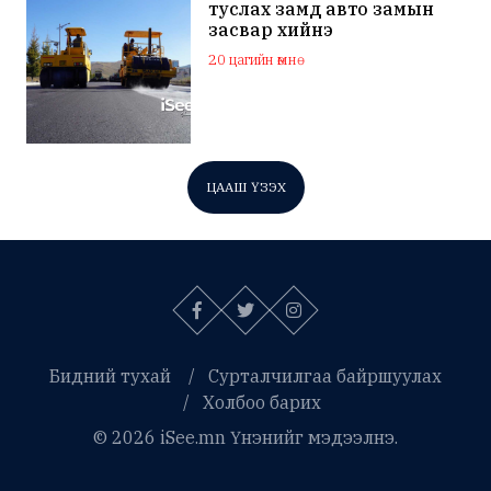
туслах замд авто замын
засвар хийнэ
20 цагийн өмнө
ЦААШ ҮЗЭХ
Бидний тухай
Сурталчилгаа байршуулах
Холбоо барих
© 2026 iSee.mn Үнэнийг мэдээлнэ.