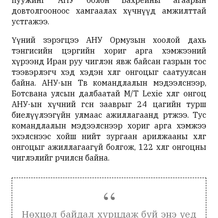
пуужинг АНУ болон Бахрейны агаарын
довтолгооноос хамгаалах хүчнүүд амжилттай
устгажээ.
Үүний зэрэгцээ АНУ Ормузын хоолой дахь
тэнгисийн цэргийн хориг арга хэмжээний
хүрээнд Иран руу чиглэн явж байсан газрын тос
тээвэрлэгч хэд хэдэн хөлөг онгоцыг саатуулсан
байна. АНУ-ын Төв командлалын мэдээлснээр,
Ботсвана улсын далбаатай M/T Lexie хөлөг онгоц
АНУ-ын хүчний өгсөн зааврыг 24 цагийн турш
биелүүлээгүйн улмаас ажиллагаанд өртжээ. Тус
командлалын мэдээлснээр хориг арга хэмжээ
эхэлснээс хойш нийт зургаан арилжааны хөлөг
онгоцыг ажиллагаагүй болгож, 122 хөлөг онгоцны
чиглэлийг өөрчилсөн байна.
Нөхцөл байдал хурцдаж буй энэ үед