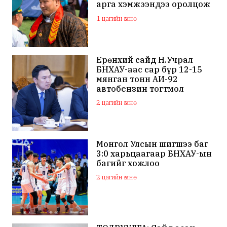
арга хэмжээндээ оролцож
байна
1 цагийн өмнө
Ерөнхий сайд Н.Учрал
БНХАУ-аас сар бүр 12-15
мянган тонн АИ-92
автобензин тогтмол
нийлүүлэх хүсэлт тавилаа
2 цагийн өмнө
Монгол Улсын шигшээ баг
3:0 харьцаагаар БНХАУ-ын
багийг хожлоо
2 цагийн өмнө