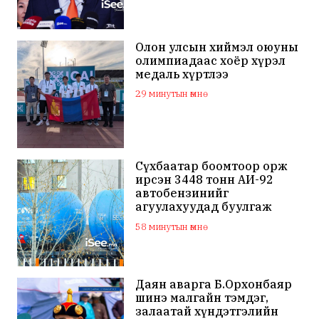
Олон улсын хиймэл оюуны
олимпиадаас хоёр хүрэл
медаль хүртлээ
29 минутын өмнө
Сүхбаатар боомтоор орж
ирсэн 3448 тонн АИ-92
автобензинийг
агуулахуудад буулгаж
байна
58 минутын өмнө
Даян аварга Б.Орхонбаяр
шинэ малгайн тэмдэг,
залаатай хүндэтгэлийн