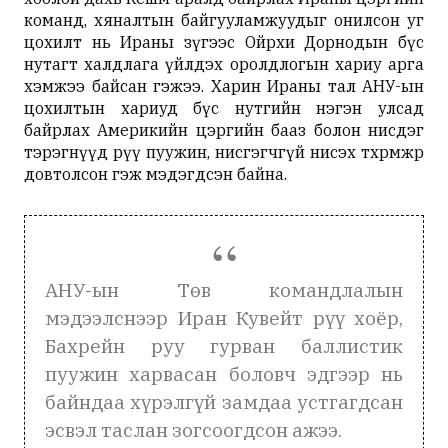
команд, хяналтын байгууламжуудыг онилсон уг
цохилт нь Ираны зүгээс Ойрхи Дорнодын бүс
нутагт халдлага үйлдэх оролдлогын хариу арга
хэмжээ байсан гэжээ. Харин Ираны тал АНУ-ын
цохилтын хариуд бүс нутгийн нэгэн улсад
байрлах Америкийн цэргийн бааз болон нисдэг
тэрэгнүүд рүү пуужин, нисгэгчгүй нисэх төхөөрөмжөөр
довтолсон гэж мэдэгдсэн байна.
АНУ-ын Төв командлалын
мэдээлснээр Иран Кувейт рүү хоёр,
Бахрейн руу гурван баллистик
пуужин харвасан боловч эдгээр нь
байндаа хүрэлгүй замдаа устгагдсан
эсвэл таслан зогсоогдсон ажээ.