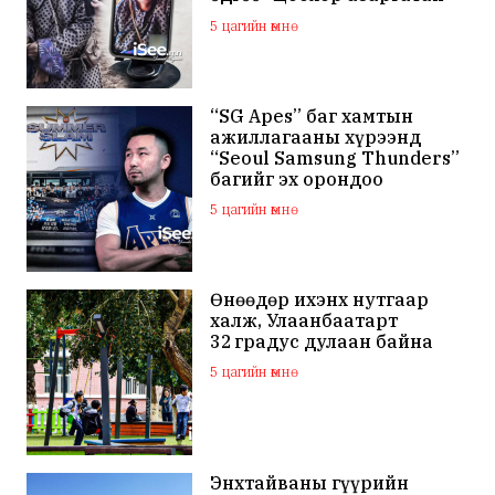
цоохор дээлтэй Анхаа"
5 цагийн өмнө
болжээ
“SG Apes” баг хамтын
ажиллагааны хүрээнд
“Seoul Samsung Thunders”
багийг эх орондоо
төлбөргүй авчирсан нь
5 цагийн өмнө
Монголын сагсан бөмбөг
шинэ түвшинд хүрснийг
харууллаа
Өнөөдөр ихэнх нутгаар
халж, Улаанбаатарт
32 градус дулаан байна
5 цагийн өмнө
Энхтайваны гүүрийн