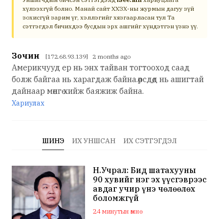
хүлээхгүй болно. Манай сайт ХХЗХ-ны журмын дагуу зүй
зохисгүй зарим үг, хэллэгийг хязгаарласан тул Та
сэтгэгдэл бичихдээ бусдын эрх ашгийг хүндэтгэн үзнэ үү.
Зочин
[172.68.93.139] 2 months ago
Америкчууд ер нь энх тайван тогтооход саад
болж байгаа нь харагдаж байна.өөрсдөд нь ашигтай
дайнаар мөнгө хийж баяжиж байна.
Хариулах
ШИНЭ
ИХ УНШСАН
ИХ СЭТГЭГДЭЛ
Н.Учрал: Бид шатахууны
90 хувийг нэг эх үүсгэврээс
авдаг учир үнэ чөлөөлөх
боломжгүй
24 минутын өмнө