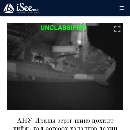
АНУ Ираны эсрэг шинэ цохилт
хийж, гал зогсоох хэлэлцээ дахин