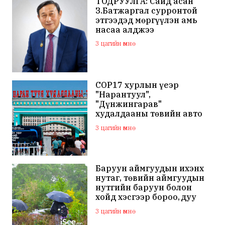
ТОДРУУЛГА: Сайд асан
З.Батжаргал сурронтой
этгээдэд мөргүүлэн амь
насаа алджээ
3 цагийн өмнө
COP17 хурлын үеэр
"Нарантуул",
"Дүнжингарав"
худалдааны төвийн авто
зогсоолыг хаана
3 цагийн өмнө
Баруун аймгуудын ихэнх
нутаг, төвийн аймгуудын
нутгийн баруун болон
хойд хэсгээр бороо, дуу
цахилгаантай аадар бороо
3 цагийн өмнө