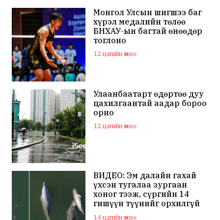
Монгол Улсын шигшээ баг
хүрэл медалийн төлөө
БНХАУ-ын багтай өнөөдөр
тоглоно
12 цагийн өмнө
Улаанбаатарт өдөртөө дуу
цахилгаантай аадар бороо
орно
12 цагийн өмнө
ВИДЕО: Эм далайн гахай
үхсэн тугалаа зургаан
хоног тээж, сүргийн 14
гишүүн түүнийг орхилгүй
сэлжээ
14 цагийн өмнө