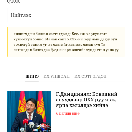
0/1000
Нийтлэх
Уншигчдын бичсэн сэтгэгдэлд
iSee.mn
хариуцлага
хүлээхгүй болно. Манай сайт ХХЗХ-ны журмын дагуу зүй
зохисгүй зарим үг, хэллэгийг хязгаарласан тул Та
сэтгэгдэл бичихдээ бусдын эрх ашгийг хүндэтгэн үзнэ үү.
ШИНЭ
ИХ УНШСАН
ИХ СЭТГЭГДЭЛ
Г.Дамдинням: Бензиний
асуудлаар ОХУ руу явж,
яриа хэлэлцээ хийнэ
6 цагийн өмнө