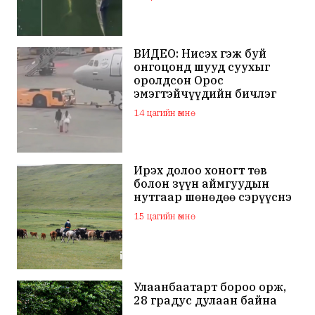
ВИДЕО: Нисэх гэж буй
онгоцонд шууд суухыг
оролдсон Орос
эмэгтэйчүүдийн бичлэг
дэлхий нийтийн
14 цагийн өмнө
анхааралд оров
Ирэх долоо хоногт төв
болон зүүн аймгуудын
нутгаар шөнөдөө сэрүүснэ
15 цагийн өмнө
Улаанбаатарт бороо орж,
28 градус дулаан байна