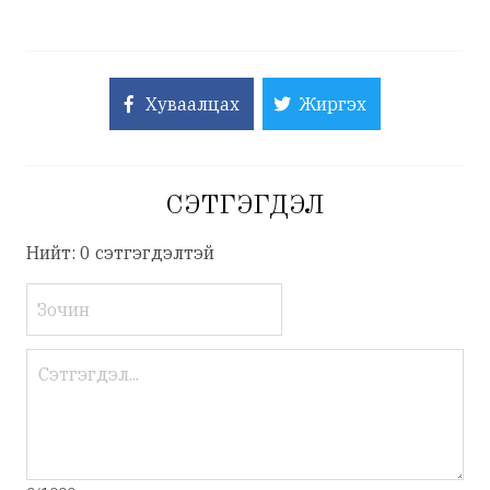
Хуваалцах
Жиргэх
СЭТГЭГДЭЛ
Нийт: 0 сэтгэгдэлтэй