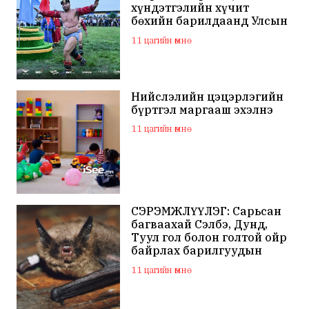
хүндэтгэлийн хүчит
бөхийн барилдаанд Улсын
арслан Ц.Бямба-Отгон
11 цагийн өмнө
түрүүллээ
Нийслэлийн цэцэрлэгийн
бүртгэл маргааш эхэлнэ
11 цагийн өмнө
СЭРЭМЖЛҮҮЛЭГ: Сарьсан
багваахай Сэлбэ, Дунд,
Туул гол болон голтой ойр
байрлах барилгуудын
дээвэр зэрэг газарт ихээр
11 цагийн өмнө
үүрлэж байна