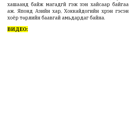
хашаанд байж магадгүй гэж үзэн хайсаар байгаа
аж. Японд Азийн хар, Хоккайдогийн хүрэн гэсэн
хоёр төрлийн баавгай амьдардаг байна.
ВИДЕО: