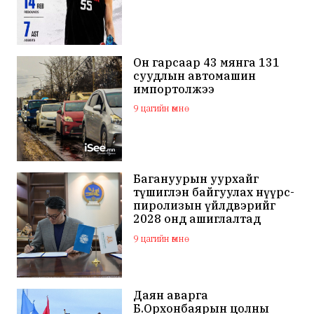
Он гарсаар 43 мянга 131
суудлын автомашин
импортолжээ
9 цагийн өмнө
Багануурын уурхайг
түшиглэн байгуулах нүүрс-
пиролизын үйлдвэрийг
2028 онд ашиглалтад
оруулна
9 цагийн өмнө
Даян аварга
Б.Орхонбаярын цолны