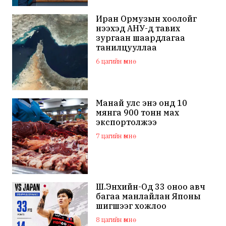
Иран Ормузын хоолойг
нээхэд АНУ-д тавих
зургаан шаардлагаа
танилцууллаа
6 цагийн өмнө
Манай улс энэ онд 10
мянга 900 тонн мах
экспортолжээ
7 цагийн өмнө
Ш.Энхийн-Од 33 оноо авч
багаа манлайлан Японы
шигшээг хожлоо
8 цагийн өмнө