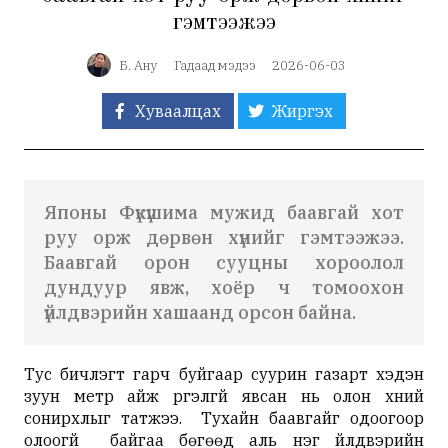
гэмтээжээ
Б. Ану
Гадаад мэдээ
2026-06-03
Хуваалцах
Жиргэх
Японы Фүкүшима мужид баавгай хот
руу орж дөрвөн хүнийг гэмтээжээ.
Баавгай орон сууцны хороолол
дундуур явж, хоёр ч томоохон
үйлдвэрийн хашаанд орсон байна.
Тус бичлэгт гарч буйгаар суурин газарт хэдэн
зуун метр айж үргэлгүй явсан нь олон хүний
сонирхлыг татжээ. Тухайн баавгайг одоогоор
олоогүй байгаа бөгөөд аль нэг үйлдвэрийн