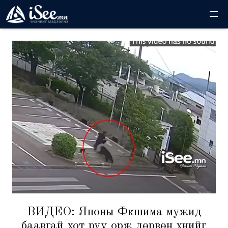
ВИДЕО: Японы Фүкүшима мужид
баавгай хот руу орж дөрвөн хүнийг