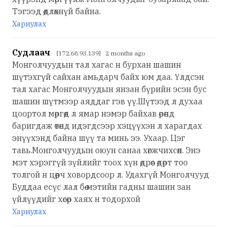
Тэгээд өөдлөхнүй байна.
Хариулах
Судлаач
[172.68.93.139] 2 months ago
Монголчуудын тал хагас н бурхан шашин
шүтэхгүй сайхан амьдарч байх юм даа. Үлдсэн
тал хагас Монголчуудын янзан бүрийн эсэн бус
шашин шүтмээр аяддаг гэв үү.Шүтээд л духаа
цоортол мөргөөд л ямар нэмэр байхав өрөнд
баригдаж өтөнд идэгдсээр хэцүүхэн л харагдах
энүүхэнд байна шүү та минь ээ. Ухаар. Цэг
тавь.Монголчуудын оюун санаа хөгжчихсөөн. Энэ
мэт хэрэггүй зүйлийг тоох хүн өдрөөс өдөрт тоо
толгой н цөөрч ховордсоор л. Удахгүй Монголчууд
Буддаа есүс лал бөө мэтийн гадны шашин зан
үйлүүдийг хөсөр хаях н тодорхой
Хариулах