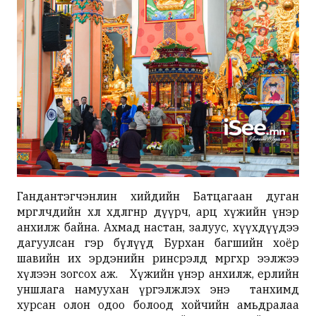
Гандантэгчэнлин хийдийн Батцагаан дуган
мөргөлчдийн хөл хөдөлгөөнөөр дүүрч, арц хүжийн үнэр
анхилж байна. Ахмад настан, залуус, хүүхдүүдээ
дагуулсан гэр бүлүүд Бурхан багшийн хоёр
шавийн их эрдэнийн ринсрэлд мөргөхөөр ээлжээ
хүлээн зогсох аж. Хүжийн үнэр анхилж, ерөөлийн
уншлага намуухан үргэлжлэх энэ танхимд
хурсан олон одоо болоод хойчийн амьдралаа