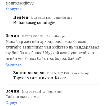
монголжийбуу
Хариулах
Hegten
[172.68.93.138] 2 months ago
Muhar suseg sunutugie
Зочин
[172.69.252.190] 2 months ago
Манай төр засгийн эрхэнд олон жил болсон
хулгайч, авлигчдыг чад хийхээр нь чандарлавал
юу бий болох болоо? Муухай өмхий үнэртэй хар
өнгийн үнс болох байх гэж бодож байна?
Хариулах
Зочин ха ха ха
[172.69.252.190] 2 months ago
Тортог үлдвэл их юм. Ккккк
Зочин
[172.70.38.78] 2 months ago
Сайхан шаах юм аа
Хариулах