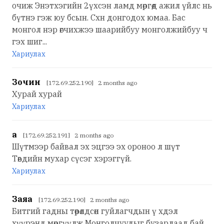
очиж Энэтхэгийн 2үхсэн ламд мөргөөд ажил үйлс нь
бүтнэ гэж юу бсын. Схн донгодох юмаа. Бас
монгол нэр өгчихжээ шаарийбуу монголжийбуу ч
гэх шиг...
Хариулах
Зочин
[172.69.252.190] 2 months ago
Хурай хурай
Хариулах
а
[172.69.252.191] 2 months ago
Шүтмээр байвал эх эцгээ эх ороноо л шүт
Төвдийн мухар сүсэг хэрэггүй.
Хариулах
Заяа
[172.69.252.190] 2 months ago
Битгий гадны төөрөлдсөн гуйлагчдын ү хдэл
хүүрэнд мөргүүлж Монголчуудыг бузарлаад бай.