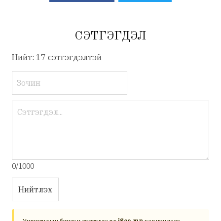
СЭТГЭГДЭЛ
Нийт: 17 сэтгэгдэлтэй
0/1000
Нийтлэх
Уншигчдын бичсэн сэтгэгдэлд
iSee.mn
хариуцлага