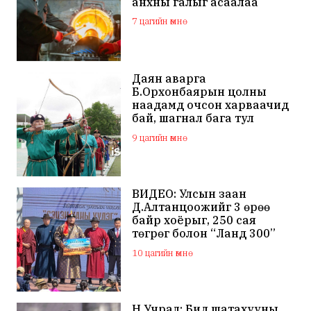
анхны галыг асаалаа
7 цагийн өмнө
Даян аварга
Б.Орхонбаярын цолны
наадамд очсон харваачид
бай, шагнал бага тул
наадамд оролцохгүй
9 цагийн өмнө
гэдгээ мэдэгдлээ
ВИДЕО: Улсын заан
Д.Алтанцоожийг 3 өрөө
байр хоёрыг, 250 сая
төгрөг болон “Ланд 300”
маркийн автомашинаар
10 цагийн өмнө
мялаажээ
Н.Учрал: Бид шатахууны