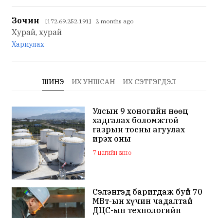
Зочин
[172.69.252.191] 2 months ago
Хурай, хурай
Хариулах
ШИНЭ
ИХ УНШСАН
ИХ СЭТГЭГДЭЛ
Улсын 9 хоногийн нөөц
хадгалах боломжтой
газрын тосны агуулах
ирэх оны
арванхоёрдугаар сар
7 цагийн өмнө
ашиглалтад орно
Сэлэнгэд баригдаж буй 70
МВт-ын хүчин чадалтай
ДЦС-ын технологийн