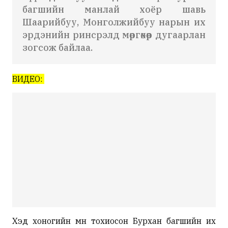
багшийн манлай хоёр шавь
Шаарийбуу, Монголжийбуу нарын их
эрдэнийн ринсрэлд мөргөхөөр дугаарлан
зогсож байлаа.
ВИДЕО:
Хэд хоногийн өмнө тохиосон Бурхан багшийн их