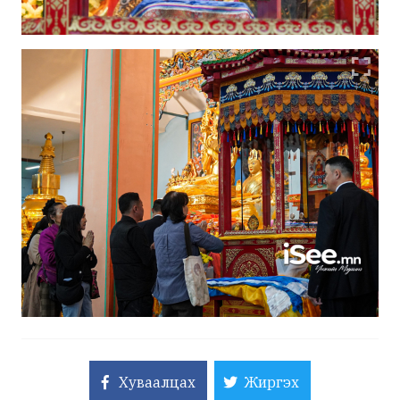
Хуваалцах
Жиргэх