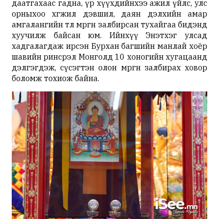
даатгахаас гадна, үр хүүхдийнхээ ажил үйлс, улс
орныхоо хөгжил дэвшил, даян дэлхийн амар
амгалангийн төлөө мөргөн залбирсан тухайгаа бидэнд
хуучилж байсан юм. Ийнхүү Энэтхэг улсад
хадгалагдаж ирсэн Бурхан багшийн манлай хоёр
шавийн ринсрэл Монголд 10 хоногийн хугацаанд
дэлгэгдэж, сүсэгтэн олон мөргөн залбирах ховор
боломж тохиож байна.