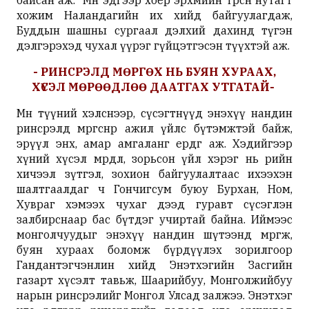
хожим Наландагийн их хийд байгуулагдаж,
Буддын шашны сургаал дэлхий дахинд түгэн
дэлгэрэхэд чухал үүрэг гүйцэтгэсэн түүхтэй аж.
- РИНСРЭЛД МӨРГӨХ НЬ БУЯН ХУРААХ,
ХҮСЭЛ МӨРӨӨДЛӨӨ ДААТГАХ УТГАТАЙ-
Мөн түүний хэлснээр, сүсэгтнүүд энэхүү нандин
ринсрэлд мөргөснөөр ажил үйлс бүтэмжтэй байж,
эрүүл энх, амар амгаланг ерөөдөг аж. Хэдийгээр
хүний хүсэл мөрөөдөл, зорьсон үйл хэрэг нь өөрийн
хичээл зүтгэл, зохион байгуулалтаас ихээхэн
шалтгаалдаг ч Гончигсум буюу Бурхан, Ном,
Хувраг хэмээх чухаг дээд гуравт сүсэглэн
залбирснаар бас бүтдэг учиртай байна. Иймээс
монголчуудыг энэхүү нандин шүтээнд мөргөж,
буян хураах боломж бүрдүүлэх зорилгоор
Гандантэгчэнлин хийд Энэтхэгийн Засгийн
газарт хүсэлт тавьж, Шаарийбуу, Монголжийбуу
нарын ринсрэлийг Монгол Улсад залжээ. Энэтхэг