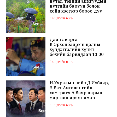
нутаг, төвийн аймгуудын
нутгийн баруун болон
хойд хэсгээр бороо, дуу
цахилгаантай аадар бороо
14 цагийн өмнө
Даян аварга
Б.Орхонбаярын цолны
хүндэтгэлийн хүчит
бөхийн барилдаан 13.00
цагаас эхэлнэ
14 цагийн өмнө
Н.Учралын найз Д.Ихбаяр,
Э.Бат-Амгалангийн
хамтрагч А.Баяр нарын
маргаан ирэх намар
нийслэлийн МАН дахин
15 цагийн өмнө
хагарахыг харуулж байна