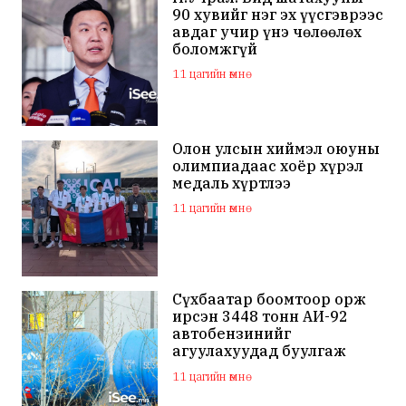
90 хувийг нэг эх үүсгэврээс
авдаг учир үнэ чөлөөлөх
боломжгүй
11 цагийн өмнө
Олон улсын хиймэл оюуны
олимпиадаас хоёр хүрэл
медаль хүртлээ
11 цагийн өмнө
Сүхбаатар боомтоор орж
ирсэн 3448 тонн АИ-92
автобензинийг
агуулахуудад буулгаж
байна
11 цагийн өмнө