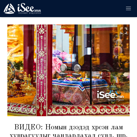
ВИДЕО: Номын дээдэд хүрсэн лам
хуврагуудыг чандарлахад сувд, шүр,