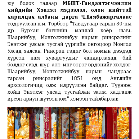
юу болох талаар
МБШТ-Гандантэгчэнлин
хийдийн Хэвлэл мэдээлэл, олон нийттэй
харилцах албаны дарга Ч.Бямбажаргалаас
тодруулсан юм. Тэрбээр "Тавдугаар сарын 30-ны
өдөр Бурхан багшийн манлай хоёр шавь
Шаарийбуу, Монголжийбуу нарын ринсрэлийг
Энэтхэг улсын тусгай үүргийн онгоцоор Монгол
Улсад залсан. Ринсрэл гэдэг бол номын дээдэд
хүрсэн лам хуваргуудыг чандарлахад бий
болдог сувд, шүр, алт, мөнгө зэрэг эрдэнийг хэлдэг.
Шаарийбуу, Монголжийбуу нарын чандраас
гарсан ринсрэлийг 1851 онд Английн
археологичид олж илрүүлсэн байдаг. Түүнээс
хойш Энэтхэг улсад тусгайлан залж, хадгалж
ирсэн ариун шүтээн юм" хэмээн тайлбарлав.