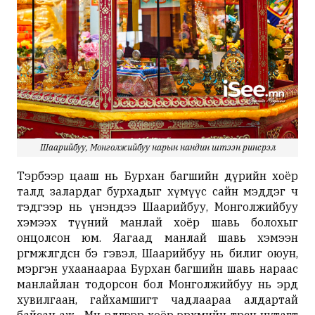
Шаарийбуу, Монголжийбуу нарын нандин шүтээн ринсрэл
Тэрбээр цааш нь Бурхан багшийн дүрийн хоёр
талд залардаг бурхадыг хүмүүс сайн мэддэг ч
тэдгээр нь үнэндээ Шаарийбуу, Монголжийбуу
хэмээх түүний манлай хоёр шавь болохыг
онцолсон юм. Яагаад манлай шавь хэмээн
өргөмжлөгдсөн бэ гэвэл, Шаарийбуу нь билиг оюун,
мэргэн ухаанаараа Бурхан багшийн шавь нараас
манлайлан тодорсон бол Монголжийбуу нь эрд
хувилгаан, гайхамшигт чадлаараа алдартай
байсан аж. Мөн эдгээр хоёр эрхмийн төрсөн нутагт