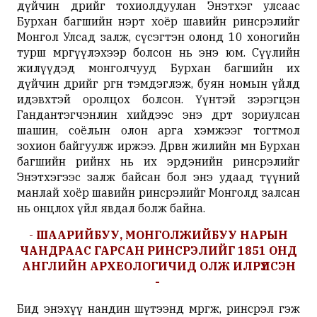
дүйчин өдрийг тохиолдуулан Энэтхэг улсаас
Бурхан багшийн нэрт хоёр шавийн ринсрэлийг
Монгол Улсад залж, сүсэгтэн олонд 10 хоногийн
турш мөргүүлэхээр болсон нь энэ юм. Сүүлийн
жилүүдэд монголчууд Бурхан багшийн их
дүйчин өдрийг өргөн тэмдэглэж, буян номын үйлд
идэвхтэй оролцох болсон. Үүнтэй зэрэгцэн
Гандантэгчэнлин хийдээс энэ өдөрт зориулсан
шашин, соёлын олон арга хэмжээг тогтмол
зохион байгуулж иржээ. Дөрвөн жилийн өмнө Бурхан
багшийн өөрийнх нь их эрдэнийн ринсрэлийг
Энэтхэгээс залж байсан бол энэ удаад түүний
манлай хоёр шавийн ринсрэлийг Монголд залсан
нь онцлох үйл явдал болж байна.
-
ШААРИЙБУУ, МОНГОЛЖИЙБУУ НАРЫН
ЧАНДРААС ГАРСАН РИНСРЭЛИЙГ 1851 ОНД
АНГЛИЙН АРХЕОЛОГИЧИД ОЛЖ ИЛРҮҮЛСЭН
-
Бид энэхүү нандин шүтээнд мөргөж, ринсрэл гэж