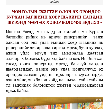
байна
- МОНГОЛЫН СҮСЭГТЭН ОЛОН ЭХ ОРОНДОО
БУРХАН БАГШИЙН ХОЁР ШАВИЙН НАНДИН
ШҮТЭЭНД МӨРГӨХ ХОВОР БОЛОМЖ БҮРДЛЭЭ -
Монгол Улсад өмнө нь дөрвөн жилийн өмнө Бурхан
багшийн өөрийнх нь ариун ринсрэлийг залж
байсан бол энэ удаа манлай хоёр шавийнх нь
ринсрэлийг авчирснаар иргэд мөргөж, буян хураах,
ажил үйлс, эрүүл энх амьдралаа даатган
залбирах боломж бүрдээд байгаа юм. Мөн Энэтхэг
улсад очиж ринсрэлд мөргөхөд багагүй зардал
шаардагддаг. Харин энэ удаа монголчууд эх
орондоо залсан үед нь ирж мөргөн, хүсэл мөрөөдөл,
ажил үйлс, энэ болон хойд насныхаа сайн сайхны
төлөө залбирах боломжтой хэмээн Ч.Бямбажаргал
ярьж байлаа.