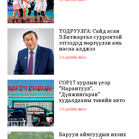
ТОДРУУЛГА: Сайд асан
З.Батжаргал сурронтой
этгээдэд мөргүүлэн амь
насаа алджээ
14 цагийн өмнө
COP17 хурлын үеэр
"Нарантуул",
"Дүнжингарав"
худалдааны төвийн авто
зогсоолыг хаана
14 цагийн өмнө
Баруун аймгуудын ихэнх