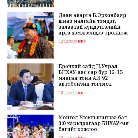
Даян аварга Б.Орхонбаяр
шинэ малгайн тэмдэг,
залаатай хүндэтгэлийн
арга хэмжээндээ оролцож
байна
12 цагийн өмнө
Ерөнхий сайд Н.Учрал
БНХАУ-аас сар бүр 12-15
мянган тонн АИ-92
автобензин тогтмол
нийлүүлэх хүсэлт тавилаа
13 цагийн өмнө
Монгол Улсын шигшээ баг
3:0 харьцаагаар БНХАУ-ын
багийг хожлоо
13 цагийн өмнө