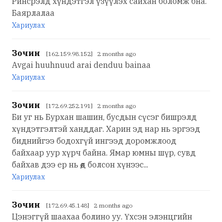
Ринсрэлд хүндэтгэл үзүүлэх сайхан боломж бна.
Баярлалаа
Хариулах
Зочин
[162.159.98.152] 2 months ago
Avgai huuhnuud arai denduu bainaa
Хариулах
Зочин
[172.69.252.191] 2 months ago
Би уг нь Бурхан шашин, бусдын сүсэг бишрэлд
хүндэтгэлтэй ханддаг. Харин эд нар нь эргээд
биднийгээ бодохгүй ингээд доромжлоод
байхаар уур хүрч байна. Ямар юмны шүр, сувд
байхав дээ ер нь өөд болсон хүнээс...
Хариулах
Зочин
[172.69.45.148] 2 months ago
Цэнэггүй шаахаа болино уу. Үхсэн элэнцгийн