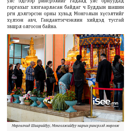
улс эдгээр ринсрэлийг гадаад улс орнуудад
гаргахыг хязгаарласан байдаг ч Буддын шашин
өргөн дэлгэрсэн орны хувьд Монголын хүсэлтийг
хүлээн авч, Гандантэгчэнлин хийдэд тусгай
зөвшөөрөл олгосон байна.
Мөргөлчид Шаарийбуу, Монголжийбуу нарын ринсрэлд мөргөж