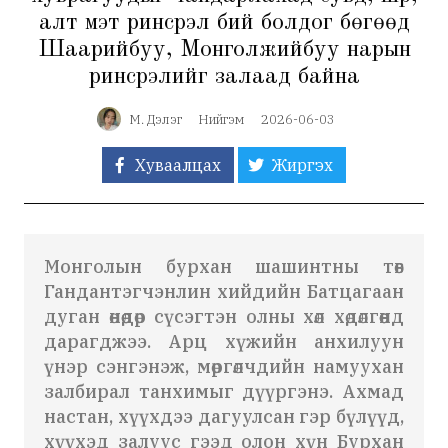
алт мэт ринсрэл бий болдог бөгөөд
Шаарийбуу, Монголжийбуу нарын
ринсрэлийг залаад байна
М. Дэлэг
Нийгэм
2026-06-03
Хуваалцах
Жиргэх
Монголын бурхан шашинтны төв
Гандантэгчэнлин хийдийн Батцагаан
дуган өнөөдөр сүсэгтэн олны хөл хөдөлгөөнд
дарагджээ. Арц хүжийн анхилуун
үнэр сэнгэнэж, мөргөлчдийн намуухан
залбирал танхимыг дүүргэнэ. Ахмад
настан, хүүхдээ дагуулсан гэр бүлүүд,
хүүхэд залуус гээд олон хүн Бурхан