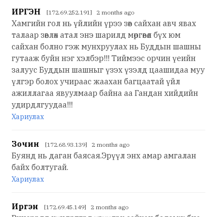
ИРГЭН
[172.69.252.191] 2 months ago
Хамгийн гол нь үйлийн үрээ зөв сайхан авч явах
талаар зөвлөх атал энэ шарилд мөргөвөл бүх юм
сайхан болно гэж мунхруулах нь Буддын шашны
гутааж буйн нэг хэлбэр!!! Тиймээс орчин үеийн
залуус Буддын шашныг үзэх үзэлд цаашидаа муу
үлгэр болох учираас жаахан багцаатай үйл
ажиллагаа явуулмаар байна аа Гандан хийдийн
удирдлгуудаа!!!
Хариулах
Зочин
[172.68.93.139] 2 months ago
Буянд нь даган баясая.Эрүүл энх амар амгалан
байх болтугай.
Хариулах
Иргэн
[172.69.45.149] 2 months ago