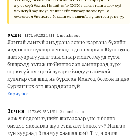
хүлээхгүй болно. Манай сайт ХХЗХ-ны журмын дагуу зүй
зохисгүй зарим үг, хэллэгийг хязгаарласан тул Та
сэтгэгдэл бичихдээ бусдын эрх ашгийг хүндэтгэн үзнэ үү.
Үочин
[172.69.252.191] 2 months ago
Ламтай ламгүй амьдрана зовно жаргана бүхийл
явдал нэг нүхээр л чихцэлдсэн хорвоо Юуны өмнө
лам хуврагуудыг тавьснаар монголчууд сүсэг
бишрэлд автаж нөгөө Чингис зан сампираад зүрх
зориггүй нялцгай зусарч бялдууч аймхай
хулчгар есөн шид нь бүрдсэн Монгод болсон ш дээ
Сүржигнэх огт шаардлагагүй
Хариулах
Зочин
[172.69.252.191] 2 months ago
Яаж ч бодсон хүнийг шатаахаар үнс л болно
биздээ яахаараа шүр сувд алт болох уу? Мангар
хүн хуураад бгаамуу хаашаа юм? Тгд ч очиж