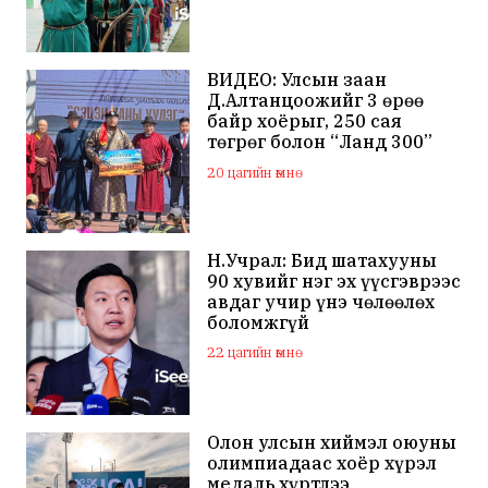
гэдгээ мэдэгдлээ
ВИДЕО: Улсын заан
Д.Алтанцоожийг 3 өрөө
байр хоёрыг, 250 сая
төгрөг болон “Ланд 300”
маркийн автомашинаар
20 цагийн өмнө
мялаажээ
Н.Учрал: Бид шатахууны
90 хувийг нэг эх үүсгэврээс
авдаг учир үнэ чөлөөлөх
боломжгүй
22 цагийн өмнө
Олон улсын хиймэл оюуны
олимпиадаас хоёр хүрэл
медаль хүртлээ