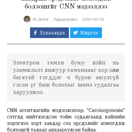
болзошгүйг CNN мэдээллээ
М. Дэлэг
Гадаад мэдээ
2026-06-02
Хуваалцах
Жиргэх
Электрон тамхи буюу вэйп нь
уламжлалт янжуур тамхинаас хор хөнөөл
багатай гэгддэг ч бүрэн аюулгүй
гэсэн үг биш болохыг шинэ судалгаа
харуулжээ.
CNN агентлагийн мэдээлснээр, "Carcinogenesis"
сэтгүүлд нийтлэгдсэн тойм судалгаанд вэйпийн
хэрэглээ хорт хавдар үүсэх эрсдэлийг нэмэгдүүлж
болзошгүй талаар анхааруулсан байна.