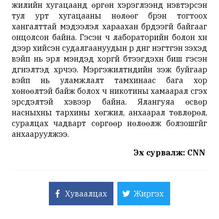
жилийн хугацаанд өргөн хэрэглээнд нэвтэрсэн
тул урт хугацааны нөлөөг бүрэн тогтоох
хангалттай мэдээлэл хараахан бүрдээгүй байгааг
онцолсон байна. Гэсэн ч лабораторийн болон хүн
дээр хийсэн судалгаануудын үр дүнг нэгтгэн үзэхэд
вэйп нь эрүүл мэндэд хоргүй бүтээгдэхүүн биш гэсэн
дүгнэлтэд хүрчээ. Мэргэжилтнүүдийн үзэж буйгаар
вэйп нь уламжлалт тамхинаас бага хор
хөнөөлтэй байж болох ч никотины хамаарал үүсгэх
эрсдэлтэй хэвээр байна. Ялангуяа өсвөр
насныхны тархины хөгжил, анхаарал төвлөрөл,
суралцах чадварт сөргөөр нөлөөлж болзошгүйг
анхааруулжээ.
Эх сурвалж: CNN
Хуваалцах
Жиргэх