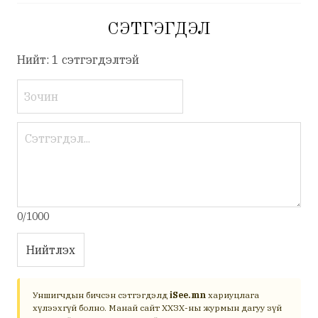
СЭТГЭГДЭЛ
Нийт: 1 сэтгэгдэлтэй
0/1000
Нийтлэх
Уншигчдын бичсэн сэтгэгдэлд
iSee.mn
хариуцлага
хүлээхгүй болно. Манай сайт ХХЗХ-ны журмын дагуу зүй