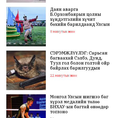
Даян аварга
Б.Орхонбаярын цолны
хүндэтгэлийн хүчит
бөхийн барилдаанд Улсын
арслан Ц.Бямба-Отгон
8 минутын өмнө
түрүүллээ
СЭРЭМЖЛҮҮЛЭГ: Сарьсан
багваахай Сэлбэ, Дунд,
Туул гол болон голтой ойр
байрлах барилгуудын
дээвэр зэрэг газарт ихээр
22 минутын өмнө
үүрлэж байна
Монгол Улсын шигшээ баг
хүрэл медалийн төлөө
БНХАУ-ын багтай өнөөдөр
тоглоно