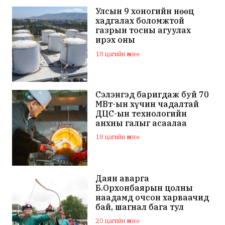
Улсын 9 хоногийн нөөц
хадгалах боломжтой
газрын тосны агуулах
ирэх оны
арванхоёрдугаар сар
18 цагийн өмнө
ашиглалтад орно
Сэлэнгэд баригдаж буй 70
МВт-ын хүчин чадалтай
ДЦС-ын технологийн
анхны галыг асаалаа
18 цагийн өмнө
Даян аварга
Б.Орхонбаярын цолны
наадамд очсон харваачид
бай, шагнал бага тул
наадамд оролцохгүй
20 цагийн өмнө