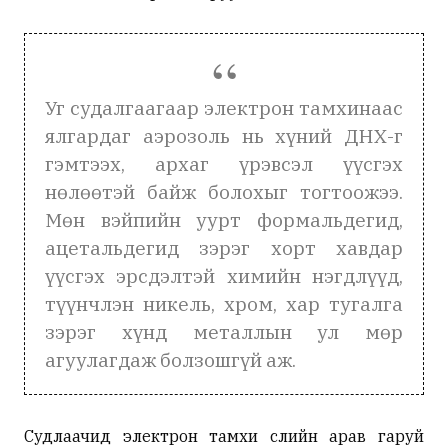
Уг судалгаагаар электрон тамхинаас
ялгардаг аэрозоль нь хүний ДНХ-г
гэмтээх, архаг үрэвсэл үүсгэх
нөлөөтэй байж болохыг тогтоожээ.
Мөн вэйпийн уурт формальдегид,
ацетальдегид зэрэг хорт хавдар
үүсгэх эрсдэлтэй химийн нэгдлүүд,
түүнчлэн никель, хром, хар тугалга
зэрэг хүнд металлын ул мөр
агуулагдаж болзошгүй аж.
Судлаачид электрон тамхи сүүлийн арав гаруй