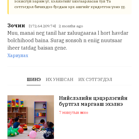
зохисгүй зарим үг, хэллэгийг хязгаарласан тул Та
сэтгэгдэл бичихдээ бусдын эрх ашгийг хүндэтгэн үзнэ үү.
Зочин
[172.64.209.74] 2 months ago
Muu, manai neg tanil har zaluugaaraa l hort havdar
bolchihood baina. Surag sonsoh n eniig nuutsaar
iheer tatdag baisan gene.
Хариулах
ШИНЭ
ИХ УНШСАН
ИХ СЭТГЭГДЭЛ
Нийслэлийн цэцэрлэгийн
бүртгэл маргааш эхэлнэ
7 минутын өмнө