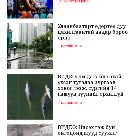
59 минутын өмнө
Улаанбаатарт өдөртөө дуу
цахилгаантай аадар бороо
орно
1 цагийн өмнө
ВИДЕО: Эм далайн гахай
үхсэн тугалаа зургаан
хоног тээж, сүргийн 14
гишүүн түүнийг орхилгүй
сэлжээ
3 цагийн өмнө
ВИДЕО: Нисэх гэж буй
онгоцонд шууд суухыг