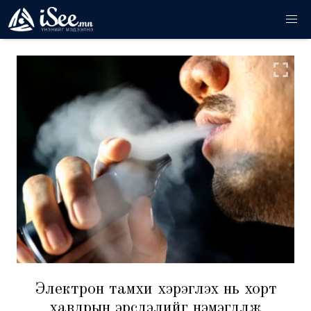
Электрон тамхи хэрэглэх нь хорт
хавдрын эрсдэлийг нэмэгдүүлж