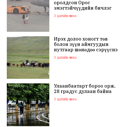
оролдсон Орос
эмэгтэйчүүдийн бичлэг
дэлхий нийтийн
3 цагийн өмнө
анхааралд оров
Ирэх долоо хоногт төв
болон зүүн аймгуудын
нутгаар шөнөдөө сэрүүснэ
3 цагийн өмнө
Улаанбаатарт бороо орж,
28 градус дулаан байна
3 цагийн өмнө