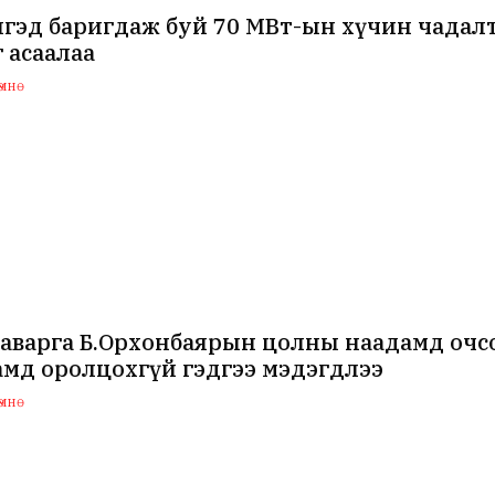
нгэд баригдаж буй 70 МВт-ын хүчин чада
 асаалаа
мнө
аварга Б.Орхонбаярын цолны наадамд очсо
мд оролцохгүй гэдгээ мэдэгдлээ
мнө