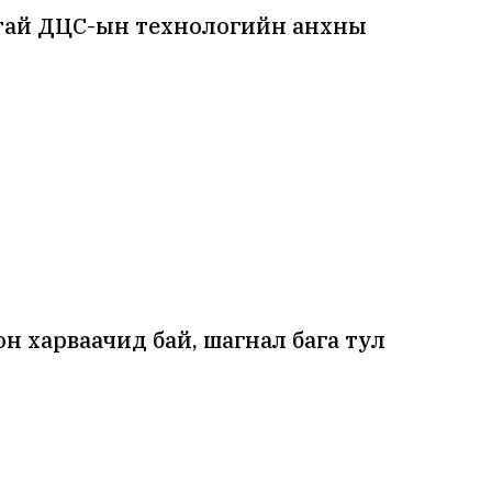
лтай ДЦС-ын технологийн анхны
н харваачид бай, шагнал бага тул