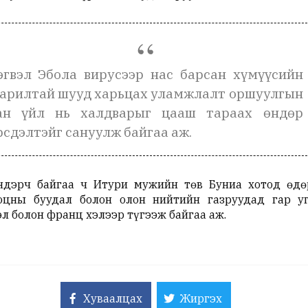
эгвэл Эбола вирусээр нас барсан хүмүүсийн
арилтай шууд харьцах уламжлалт оршуулгын
ан үйл нь халдварыг цааш тараах өндөр
рсдэлтэйг сануулж байгаа аж.
ндэрч байгаа ч Итури мужийн төв Буниа хотод өдө
оцны буудал болон олон нийтийн газруудад гар уг
эл болон франц хэлээр түгээж байгаа аж.
Хуваалцах
Жиргэх