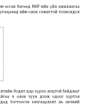
ом өссөн бөгөөд MSF-ийн үйл ажиллагаа
хугацаанд ийм олон сэжигтэй тохиолдол
элтийн бодит цар хүрээ, ноцтой байдлыг
йгаа ч олон зуун дээж одоог хүртэл
удад тогтоосон хязгаарлалт нь өвчний