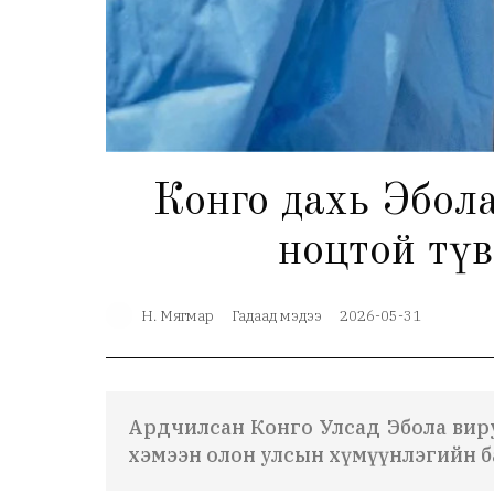
Конго дахь Эбола
ноцтой тү
Н. Мягмар
Гадаад мэдээ
2026-05-31
Ардчилсан Конго Улсад Эбола виру
хэмээн олон улсын хүмүүнлэгийн б