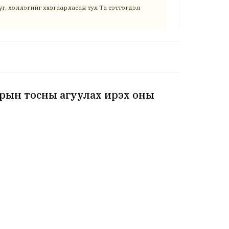
г, хэллэгийг хязгаарласан тул Та сэтгэгдэл
зрын тосны агуулах ирэх оны