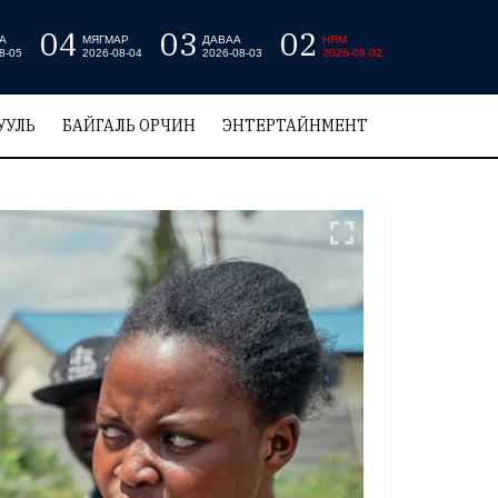
04
03
02
А
МЯГМАР
ДАВАА
НЯМ
8-05
2026-08-04
2026-08-03
2026-08-02
УУЛЬ
БАЙГАЛЬ ОРЧИН
ЭНТЕРТАЙНМЕНТ