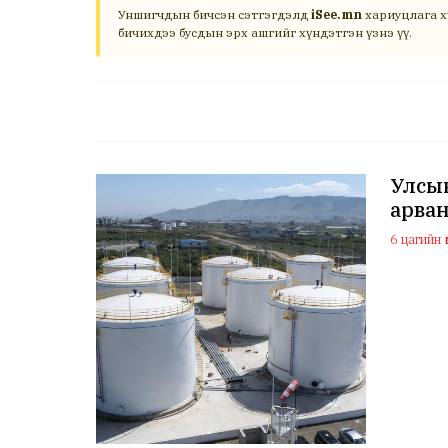
Уншигчдын бичсэн сэтгэгдэлд
iSee.mn
хариуцлага х
бичихдээ бусдын эрх ашгийг хүндэтгэн үзнэ үү.
Улсын
арван
6 цагийн ө