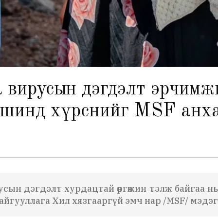
 вирусын дэгдэлт эрчимжи
вшинд хүрснийг MSF анх
сын дэгдэлт хурдацтай өргөжин тэлж байгаа нь
айгууллага Хил хязгааргүй эмч нар /MSF/ мэдэ