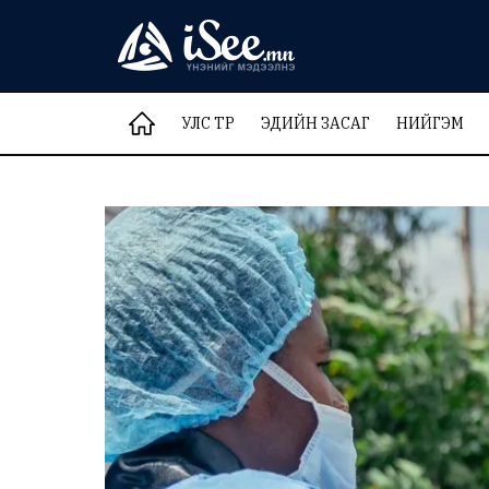
УЛС ТӨР
ЭДИЙН ЗАСАГ
НИЙГЭМ