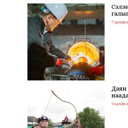
Сэлэ
галыг
7 цагийн ө
Даян 
наада
9 цагийн ө