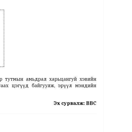
р тутмын амьдрал харьцангуй хэвийн
аах цэгүүд байгуулж, эрүүл мэндийн
Эх сурвалж: BBC