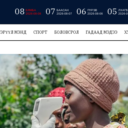
08
07
06
05
БЯМБА
БААСАН
ПҮРЭВ
ЛХАГВ
2026-08-08
2026-08-07
2026-08-06
2026-0
ЭРҮҮЛ МЭНД
СПОРТ
БОЛОВСРОЛ
ГАДААД МЭДЭЭ
Х