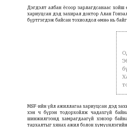
Дэгдэлт албан ёсоор зарлагдсанаас хойш 
хариуцсан дэд захирал доктор Алан Гонза
бүртгэгдэж байсан тохиолдол өмнө нь байг
О
Э
б
Х
т
MSF-ийн үйл ажиллагаа хариуцсан дэд зах
хэн ч бүрэн тодорхойлж чадахгүй байн
шинжилгээнд хамрагдаагүй хэвээр байна
тархалтыг хянах ажил болон хүмүүнлэгийн