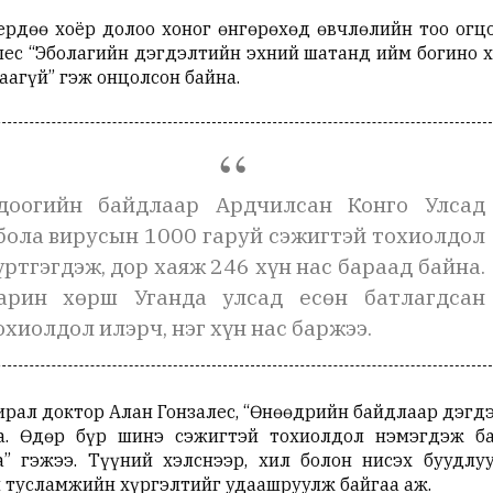
ердөө хоёр долоо хоног өнгөрөхөд өвчлөлийн тоо огц
лес “Эболагийн дэгдэлтийн эхний шатанд ийм богино 
аагүй” гэж онцолсон байна.
доогийн байдлаар Ардчилсан Конго Улсад
бола вирусын 1000 гаруй сэжигтэй тохиолдол
үртгэгдэж, дор хаяж 246 хүн нас бараад байна.
арин хөрш Уганда улсад есөн батлагдсан
охиолдол илэрч, нэг хүн нас баржээ.
ирал доктор Алан Гонзалес, “Өнөөдрийн байдлаар дэгд
а. Өдөр бүр шинэ сэжигтэй тохиолдол нэмэгдэж ба
” гэжээ. Түүний хэлснээр, хил болон нисэх буудлу
 тусламжийн хүргэлтийг удаашруулж байгаа аж.