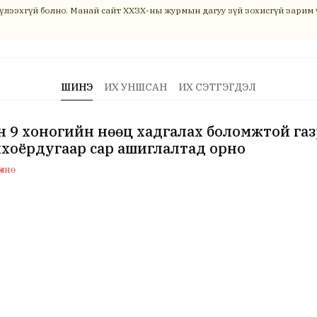
үлээхгүй болно. Манай сайт ХХЗХ-ны журмын дагуу зүй зохисгүй зарим ү
ШИНЭ
ИХ УНШСАН
ИХ СЭТГЭГДЭЛ
 9 хоногийн нөөц хадгалах боломжтой га
хоёрдугаар сар ашиглалтад орно
мнө