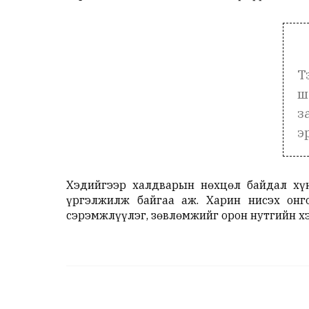
Т
ш
з
э
Хэдийгээр халдварын нөхцөл байдал хү
үргэлжилж байгаа аж. Харин нисэх онг
сэрэмжлүүлэг, зөвлөмжийг орон нутгийн х