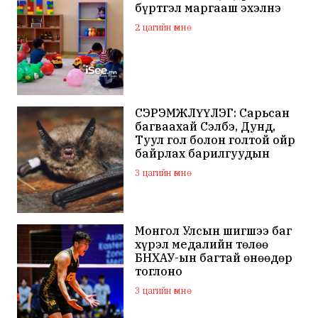
бүртгэл маргааш эхэлнэ
2 цагийн өмнө
СЭРЭМЖЛҮҮЛЭГ: Сарьсан
багваахай Сэлбэ, Дунд,
Туул гол болон голтой ойр
байрлах барилгуудын
дээвэр зэрэг газарт ихээр
3 цагийн өмнө
үүрлэж байна
Монгол Улсын шигшээ баг
хүрэл медалийн төлөө
БНХАУ-ын багтай өнөөдөр
тоглоно
3 цагийн өмнө