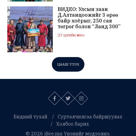
ВИДЕО: Улсын заан
Д.Алтанцоожийг 3 өрөө
байр хоёрыг, 250 сая
төгрөг болон “Ланд 300”
маркийн автомашинаар
23 цагийн өмнө
мялаажээ
ЦААШ ҮЗЭХ
Бидний тухай
Сурталчилгаа байршуулах
Холбоо барих
© 2026 iSee.mn Үнэнийг мэдээлнэ.