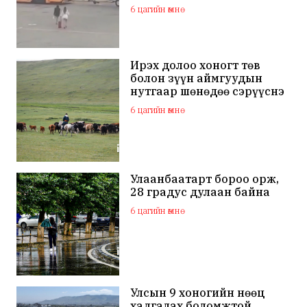
дэлхий нийтийн
6 цагийн өмнө
анхааралд оров
Ирэх долоо хоногт төв
болон зүүн аймгуудын
нутгаар шөнөдөө сэрүүснэ
6 цагийн өмнө
Улаанбаатарт бороо орж,
28 градус дулаан байна
6 цагийн өмнө
Улсын 9 хоногийн нөөц
хадгалах боломжтой