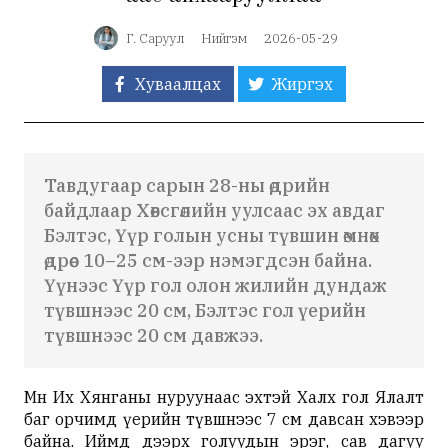
Г. Саруул
Нийгэм
2026-05-29
Хуваалцах
Жиргэх
Тавдугаар сарын 28-ны өдрийн
байдлаар Хөвсгөлийн уулсаас эх авдаг
Бэлтэс, Үүр голын усны түвшин өмнөх
өдрөөс 10–25 см-ээр нэмэгдсэн байна.
Үүнээс Үүр гол олон жилийн дундаж
түвшнээс 20 см, Бэлтэс гол үерийн
түвшнээс 20 см давжээ.
Мөн Их Хянганы нуруунаас эхтэй Халх гол Ялалт
баг орчимд үерийн түвшнээс 7 см давсан хэвээр
байна. Иймд дээрх голуудын эрэг, сав дагуу