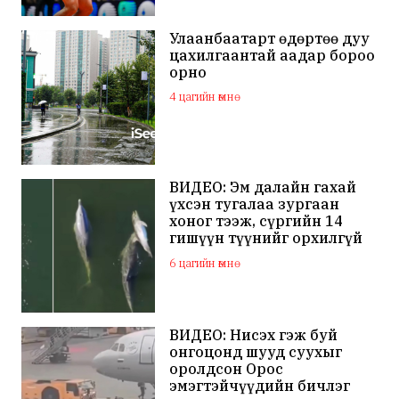
Улаанбаатарт өдөртөө дуу
цахилгаантай аадар бороо
орно
4 цагийн өмнө
ВИДЕО: Эм далайн гахай
үхсэн тугалаа зургаан
хоног тээж, сүргийн 14
гишүүн түүнийг орхилгүй
сэлжээ
6 цагийн өмнө
ВИДЕО: Нисэх гэж буй
онгоцонд шууд суухыг
оролдсон Орос
эмэгтэйчүүдийн бичлэг