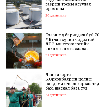
газрын тосны агуулах
ирэх оны
арванхоёрдугаар сар
20 цагийн өмнө
ашиглалтад орно
Сэлэнгэд баригдаж буй 70
МВт-ын хүчин чадалтай
ДЦС-ын технологийн
анхны галыг асаалаа
21 цагийн өмнө
Даян аварга
Б.Орхонбаярын цолны
наадамд очсон харваачид
бай, шагнал бага тул
наадамд оролцохгүй
23 цагийн өмнө
гэдгээ мэдэгдлээ