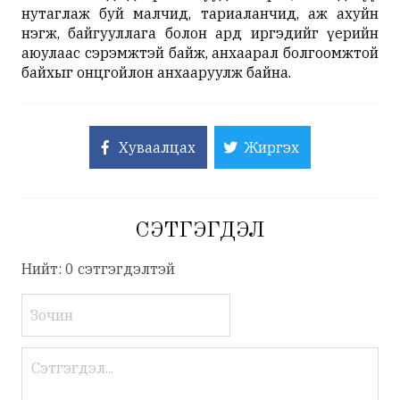
нутаглаж буй малчид, тариаланчид, аж ахуйн
нэгж, байгууллага болон ард иргэдийг үерийн
аюулаас сэрэмжтэй байж, анхаарал болгоомжтой
байхыг онцгойлон анхааруулж байна.
Хуваалцах
Жиргэх
СЭТГЭГДЭЛ
Нийт: 0 сэтгэгдэлтэй