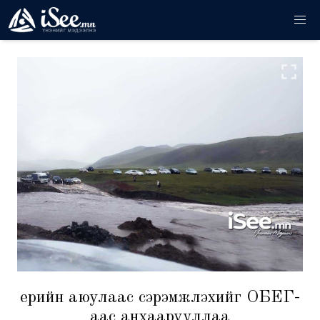
Үерийн аюулаас сэрэмжлэхийг ОБЕГ-
аас анхаарууллаа