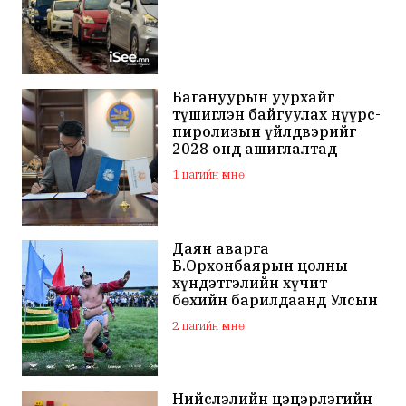
Багануурын уурхайг
түшиглэн байгуулах нүүрс-
пиролизын үйлдвэрийг
2028 онд ашиглалтад
оруулна
1 цагийн өмнө
Даян аварга
Б.Орхонбаярын цолны
хүндэтгэлийн хүчит
бөхийн барилдаанд Улсын
арслан Ц.Бямба-Отгон
2 цагийн өмнө
түрүүллээ
Нийслэлийн цэцэрлэгийн