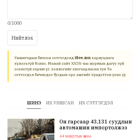
0/1000
Нийтлэх
Уншигчдын бичсэн сэтгэгдэлд
iSee.mn
хариуцлага
хүлээхгүй болно. Манай сайт ХХЗХ-ны журмын дагуу зүй
зохисгүй зарим үг, хэллэгийг хязгаарласан тул Та
сэтгэгдэл бичихдээ бусдын эрх ашгийг хүндэтгэн үзнэ үү.
ШИНЭ
ИХ УНШСАН
ИХ СЭТГЭГДЭЛ
Он гарсаар 43,131 суудлын
автомашин импортолжээ
44 минутын өмнө