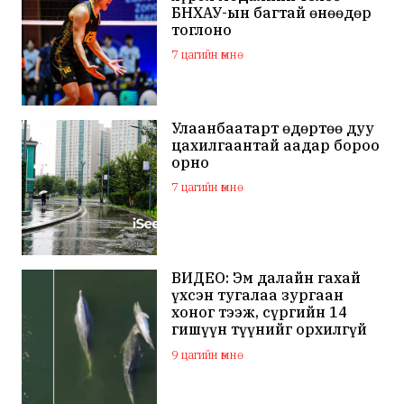
БНХАУ-ын багтай өнөөдөр
тоглоно
7 цагийн өмнө
Улаанбаатарт өдөртөө дуу
цахилгаантай аадар бороо
орно
7 цагийн өмнө
ВИДЕО: Эм далайн гахай
үхсэн тугалаа зургаан
хоног тээж, сүргийн 14
гишүүн түүнийг орхилгүй
сэлжээ
9 цагийн өмнө