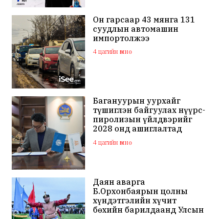
Он гарсаар 43 мянга 131
суудлын автомашин
импортолжээ
4 цагийн өмнө
Багануурын уурхайг
түшиглэн байгуулах нүүрс-
пиролизын үйлдвэрийг
2028 онд ашиглалтад
оруулна
4 цагийн өмнө
Даян аварга
Б.Орхонбаярын цолны
хүндэтгэлийн хүчит
бөхийн барилдаанд Улсын