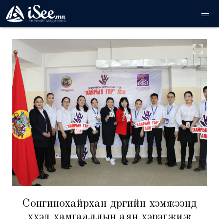
Сонгинохайрхан дүүргийн хэмжээнд
хүүхэд хамгааллын аян хэрэгжиж