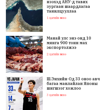
нээхэд АНУ-д тавих
зургаан шаардлагаа
танилцууллаа
1 цагийн өмнө
Манай улс энэ онд 10
мянга 900 тонн мах
экспортолжээ
2 цагийн өмнө
Ш.Энхийн-Од 33 оноо авч
багаа манлайлан Японы
шигшээг хожлоо
3 цагийн өмнө