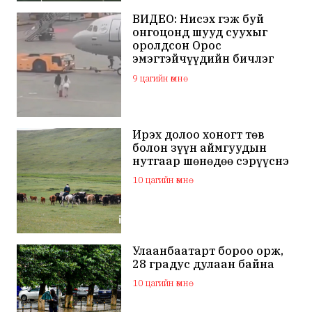
ВИДЕО: Нисэх гэж буй
онгоцонд шууд суухыг
оролдсон Орос
эмэгтэйчүүдийн бичлэг
дэлхий нийтийн
9 цагийн өмнө
анхааралд оров
Ирэх долоо хоногт төв
болон зүүн аймгуудын
нутгаар шөнөдөө сэрүүснэ
10 цагийн өмнө
Улаанбаатарт бороо орж,
28 градус дулаан байна
10 цагийн өмнө