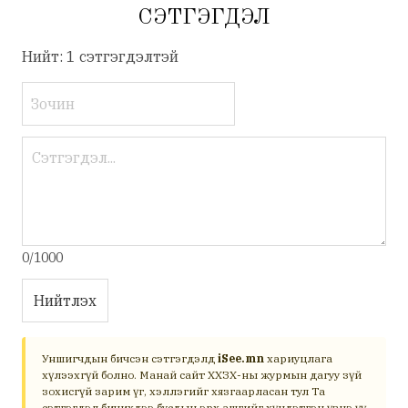
СЭТГЭГДЭЛ
Нийт: 1 сэтгэгдэлтэй
0/1000
Нийтлэх
Уншигчдын бичсэн сэтгэгдэлд
iSee.mn
хариуцлага
хүлээхгүй болно. Манай сайт ХХЗХ-ны журмын дагуу зүй
зохисгүй зарим үг, хэллэгийг хязгаарласан тул Та
сэтгэгдэл бичихдээ бусдын эрх ашгийг хүндэтгэн үзнэ үү.