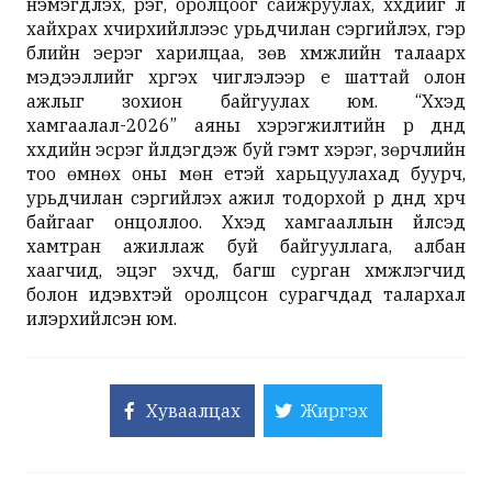
нэмэгдүүлэх, үүрэг, оролцоог сайжруулах, хүүхдийг үл
хайхрах хүчирхийллээс урьдчилан сэргийлэх, гэр
бүлийн эерэг харилцаа, зөв хүмүүжлийн талаарх
мэдээллийг хүргэх чиглэлээр үе шаттай олон
ажлыг зохион байгуулах юм. “Хүүхэд
хамгаалал-2026” аяны хэрэгжилтийн үр дүнд
хүүхдийн эсрэг үйлдэгдэж буй гэмт хэрэг, зөрчлийн
тоо өмнөх оны мөн үетэй харьцуулахад буурч,
урьдчилан сэргийлэх ажил тодорхой үр дүнд хүрч
байгааг онцоллоо. Хүүхэд хамгааллын үйлсэд
хамтран ажиллаж буй байгууллага, албан
хаагчид, эцэг эхчүүд, багш сурган хүмүүжүүлэгчид
болон идэвхтэй оролцсон сурагчдад талархал
илэрхийлсэн юм.
Хуваалцах
Жиргэх