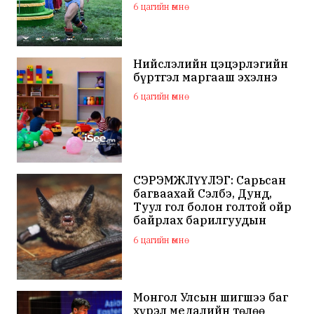
арслан Ц.Бямба-Отгон
6 цагийн өмнө
түрүүллээ
Нийслэлийн цэцэрлэгийн
бүртгэл маргааш эхэлнэ
6 цагийн өмнө
СЭРЭМЖЛҮҮЛЭГ: Сарьсан
багваахай Сэлбэ, Дунд,
Туул гол болон голтой ойр
байрлах барилгуудын
дээвэр зэрэг газарт ихээр
6 цагийн өмнө
үүрлэж байна
Монгол Улсын шигшээ баг
хүрэл медалийн төлөө