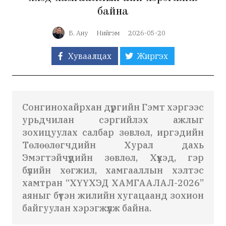
байна
Б. Ану
Нийгэм
2026-05-20
Хуваалцах
Жиргэх
Сонгинохайрхан дүүргийн Гэмт хэргээс
урьдчилан сэргийлэх ажлыг
зохицуулах салбар зөвлөл, иргэдийн
Төлөөлөгчдийн Хурал дахь
Эмэгтэйчүүдийн зөвлөл, Хүүхэд, гэр
бүлийн хөгжил, хамгааллын хэлтэс
хамтран “ХҮҮХЭД ХАМГААЛАЛ-2026”
аяныг бүтэн жилийн хугацаанд зохион
байгуулан хэрэгжүүлж байна.