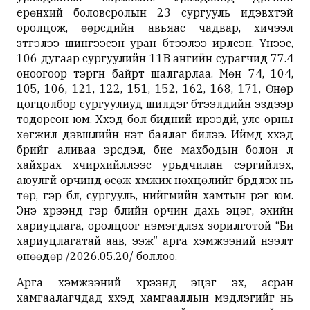
ерөнхий боловсролын 23 сургууль идэвхтэй
оролцож, өөрсдийн авьяас чадвар, хичээл
зүтгэлээ шингээсэн уран бүтээлээ ирүүлсэн. Үүнээс,
106 дугаар сургуулийн 11В ангийн сурагчид 77.4
оноогоор тэргүүн байрт шалгарлаа. Мөн 74, 104,
105, 106, 121, 122, 151, 152, 162, 168, 171, Өнөр
цогцолбор сургуулиуд шилдэг бүтээлүүдийн эздээр
тодорсон юм. Хүүхэд бол бидний ирээдүй, улс орны
хөгжил дэвшлийн үнэт баялаг билээ. Иймд хүүхэд
бүрийг аливаа эрсдэл, бие махбодын болон үл
хайхрах хүчирхийллээс урьдчилан сэргийлэх,
аюулгүй орчинд өсөж хүмүүжих нөхцөлийг бүрдүүлэх нь
төр, гэр бүл, сургууль, нийгмийн хамтын үүрэг юм.
Энэ хүрээнд гэр бүлийн орчин дахь эцэг, эхийн
хариуцлага, оролцоог нэмэгдүүлэх зорилготой “Би
хариуцлагатай аав, ээж” арга хэмжээний нээлт
өнөөдөр /2026.05.20/ боллоо.
Арга хэмжээний хүрээнд эцэг эх, асран
хамгаалагчдад хүүхэд хамгааллын мэдлэгийг нь