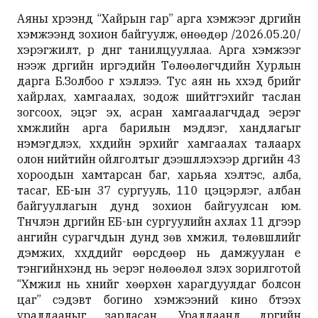
Аяны хүрээнд “Хайрын гар” арга хэмжээг дүүргийн
хэмжээнд зохион байгуулж, өнөөдөр /2026.05.20/
хэрэгжилт, үр дүнг танилцууллаа. Арга хэмжээг
нээж дүүргийн иргэдийн Төлөөлөгчдийн Хурлын
дарга Б.Золбоо үг хэллээ. Тус аян нь хүүхэд бүрийг
хайрлах, хамгаалах, зодож шийтгэхийг таслан
зогсоох, эцэг эх, асран хамгаалагчдад эерэг
хүмүүжлийн арга барилын мэдлэг, хандлагыг
нэмэгдүүлэх, хүүхдийн эрхийг хамгаалах талаарх
олон нийтийн ойлголтыг дээшлүүлэхээр дүүргийн 43
хороодын хамтарсан баг, харьяа хэлтэс, алба,
тасаг, ЕБ-ын 37 сургууль, 110 цэцэрлэг, албан
байгууллагын дунд зохион байгуулсан юм.
Түүнчлэн дүүргийн ЕБ-ын сургуулийн ахлах 11 дүгээр
ангийн сурагчдын дунд зөв хүмүүжил, төлөвшлийг
дэмжих, хүүхдүүдийг өөрсдөөр нь дамжуулан үе
тэнгийнхэнд нь эерэг нөлөөлөл үзүүлэх зорилготой
“Хүмүүжил нь хүнийг хөөрхөн харагдуулдаг болсон
цаг” сэдэвт богино хэмжээний кино бүтээх
уралдааныг зарласан. Уралдаанд дүүргийн