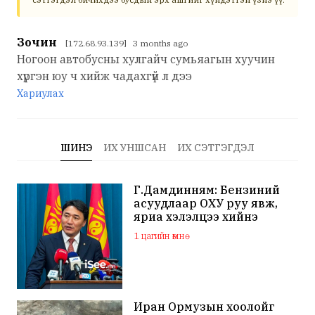
Зочин
[172.68.93.139] 3 months ago
Ногоон автобусны хулгайч сумьяагын хуучин
хүргэн юу ч хийж чадахгүй л дээ
Хариулах
ШИНЭ
ИХ УНШСАН
ИХ СЭТГЭГДЭЛ
Г.Дамдинням: Бензиний
асуудлаар ОХУ руу явж,
яриа хэлэлцээ хийнэ
1 цагийн өмнө
Иран Ормузын хоолойг