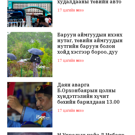
худалдааны төвийн авто
зогсоолыг хаана
17 цагийн өмнө
Баруун аймгуудын ихэнх
нутаг, төвийн аймгуудын
нутгийн баруун болон
хойд хэсгээр бороо, дуу
цахилгаантай аадар бороо
17 цагийн өмнө
Даян аварга
Б.Орхонбаярын цолны
хүндэтгэлийн хүчит
бөхийн барилдаан 13.00
цагаас эхэлнэ
17 цагийн өмнө
Н.Учралын найз Д.Ихбаяр,