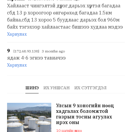
Хайлааст чингэлтэй дүүрэг,дарьэх хүртэл багадаа
сбд 13 р хороогоор өнгөрөхөд багадаа 1.5км
байна,сбд 13 хороо 5 буудлаас дарьэх бол 960м
байх тэгэхээр хайлаастаас бишэээ худлаа мэдээ
Хариулах
9
[172.68.93.138] 3 months ago
ядаж 4-6 эгнээ тавиачээ
Хариулах
ШИНЭ
ИХ УНШСАН
ИХ СЭТГЭГДЭЛ
Улсын 9 хоногийн нөөц
хадгалах боломжтой
газрын тосны агуулах
ирэх оны
арванхоёрдугаар сар
10 цагийн өмнө