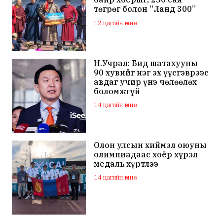
төгрөг болон “Ланд 300”
маркийн автомашинаар
12 цагийн өмнө
мялаажээ
Н.Учрал: Бид шатахууны
90 хувийг нэг эх үүсгэврээс
авдаг учир үнэ чөлөөлөх
боломжгүй
14 цагийн өмнө
Олон улсын хиймэл оюуны
олимпиадаас хоёр хүрэл
медаль хүртлээ
14 цагийн өмнө