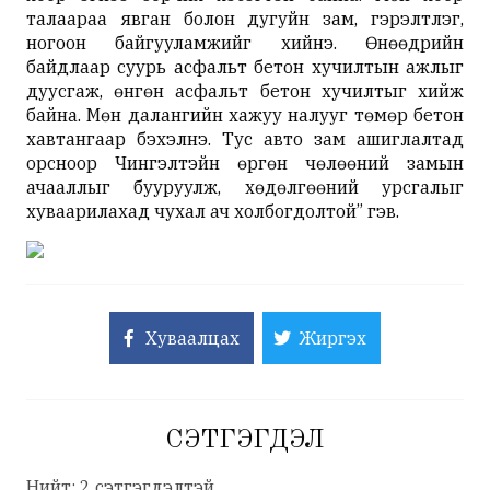
талаараа явган болон дугуйн зам, гэрэлтүүлэг,
ногоон байгууламжийг хийнэ. Өнөөдрийн
байдлаар суурь асфальт бетон хучилтын ажлыг
дуусгаж, өнгөн асфальт бетон хучилтыг хийж
байна. Мөн далангийн хажуу налууг төмөр бетон
хавтангаар бэхэлнэ. Тус авто зам ашиглалтад
орсноор Чингэлтэйн өргөн чөлөөний замын
ачааллыг бууруулж, хөдөлгөөний урсгалыг
хуваарилахад чухал ач холбогдолтой” гэв.
Хуваалцах
Жиргэх
СЭТГЭГДЭЛ
Нийт: 2 сэтгэгдэлтэй