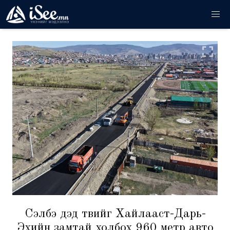
Сэлбэ дэд төвийг Хайлааст-Дарь-
Эхийн замтай холбох 960 метр авто