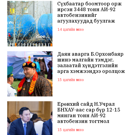
Сүхбаатар боомтоор орж
ирсэн 3448 тонн АИ-92
автобензинийг
агуулахуудад буулгаж
байна
14 цагийн өмнө
Даян аварга Б.Орхонбаяр
шинэ малгайн тэмдэг,
залаатай хүндэтгэлийн
арга хэмжээндээ оролцож
байна
15 цагийн өмнө
Ерөнхий сайд Н.Учрал
БНХАУ-аас сар бүр 12-15
мянган тонн АИ-92
автобензин тогтмол
нийлүүлэх хүсэлт тавилаа
15 цагийн өмнө