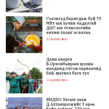
ашиглалтад орно
Сэлэнгэд баригдаж буй 70
МВт-ын хүчин чадалтай
ДЦС-ын технологийн
анхны галыг асаалаа
10 цагийн өмнө
Даян аварга
Б.Орхонбаярын цолны
наадамд очсон харваачид
бай, шагнал бага тул
наадамд оролцохгүй
12 цагийн өмнө
гэдгээ мэдэгдлээ
ВИДЕО: Улсын заан
Д.Алтанцоожийг 3 өрөө
байр хоёрыг, 250 сая