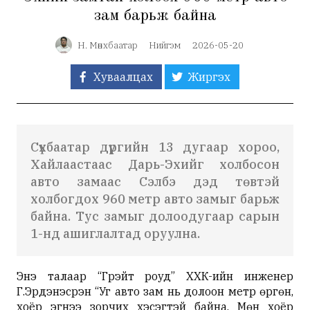
зам барьж байна
Н. Мөнхбаатар
Нийгэм
2026-05-20
Хуваалцах
Жиргэх
Сүхбаатар дүүргийн 13 дугаар хороо,
Хайлаастаас Дарь-Эхийг холбосон
авто замаас Сэлбэ дэд төвтэй
холбогдох 960 метр авто замыг барьж
байна. Тус замыг долоодугаар сарын
1-нд ашиглалтад оруулна.
Энэ талаар “Грэйт роуд” ХХК-ийн инженер
Г.Эрдэнэсүрэн “Уг авто зам нь долоон метр өргөн,
хоёр эгнээ зорчих хэсэгтэй байна. Мөн хоёр