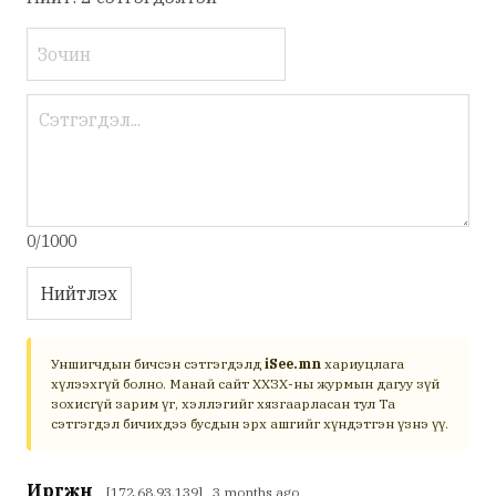
0/1000
Нийтлэх
Уншигчдын бичсэн сэтгэгдэлд
iSee.mn
хариуцлага
хүлээхгүй болно. Манай сайт ХХЗХ-ны журмын дагуу зүй
зохисгүй зарим үг, хэллэгийг хязгаарласан тул Та
сэтгэгдэл бичихдээ бусдын эрх ашгийг хүндэтгэн үзнэ үү.
Иргжн
[172.68.93.139] 3 months ago