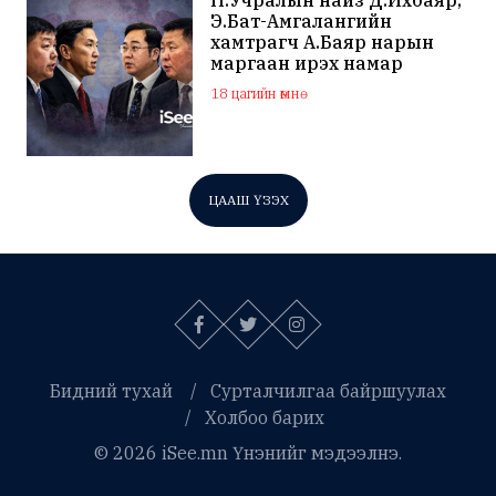
Э.Бат-Амгалангийн
хамтрагч А.Баяр нарын
маргаан ирэх намар
нийслэлийн МАН дахин
18 цагийн өмнө
хагарахыг харуулж байна
ЦААШ ҮЗЭХ
Бидний тухай
Сурталчилгаа байршуулах
Холбоо барих
© 2026 iSee.mn Үнэнийг мэдээлнэ.