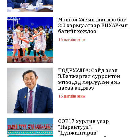
Монгол Улсын шигшээ баг
3:0 харьцаагаар БНХАУ-ын
багийг хожлоо
16 цагийн өмнө
ТОДРУУЛГА: Сайд асан
З.Батжаргал сурронтой
этгээдэд мөргүүлэн амь
насаа алджээ
16 цагийн өмнө
COP17 хурлын үеэр
"Нарантуул",
"Дүнжингарав"