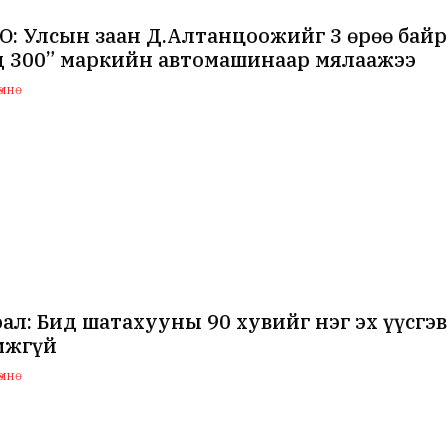
: Улсын заан Д.Алтанцоожийг 3 өрөө байр 
д 300” маркийн автомашинаар мялаажээ
мнө
ал: Бид шатахууны 90 хувийг нэг эх үүсгэв
мжгүй
мнө