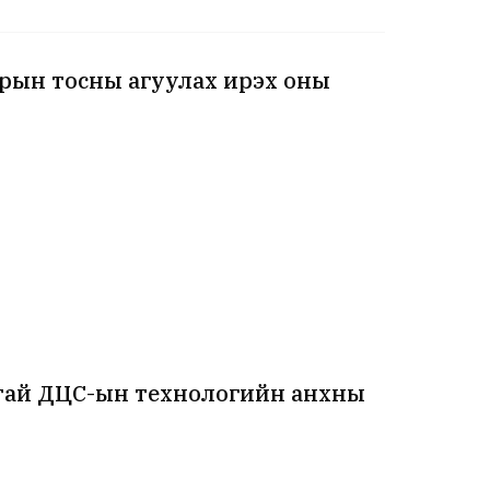
зрын тосны агуулах ирэх оны
лтай ДЦС-ын технологийн анхны