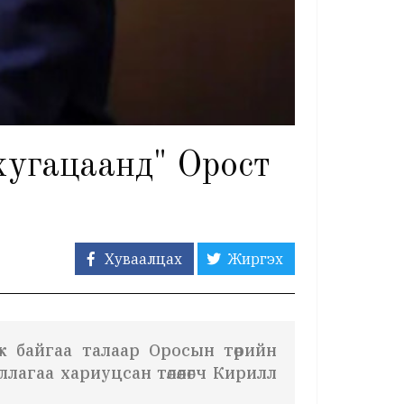
хугацаанд" Орост
Хуваалцах
Жиргэх
ж байгаа талаар Оросын төрийн
агаа хариуцсан төлөөлөгч Кирилл