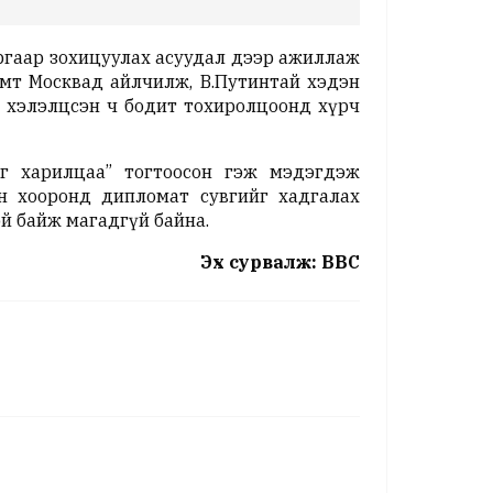
ргаар зохицуулах асуудал дээр ажиллаж
мт Москвад айлчилж, В.Путинтай хэдэн
 хэлэлцсэн ч бодит тохиролцоонд хүрч
г харилцаа” тогтоосон гэж мэдэгдэж
н хооронд дипломат сувгийг хадгалах
й байж магадгүй байна.
Эх сурвалж: BBC