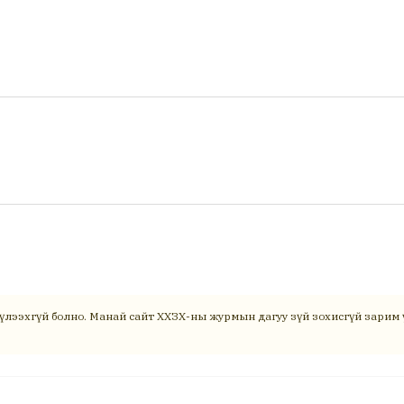
үлээхгүй болно. Манай сайт ХХЗХ-ны журмын дагуу зүй зохисгүй зарим ү