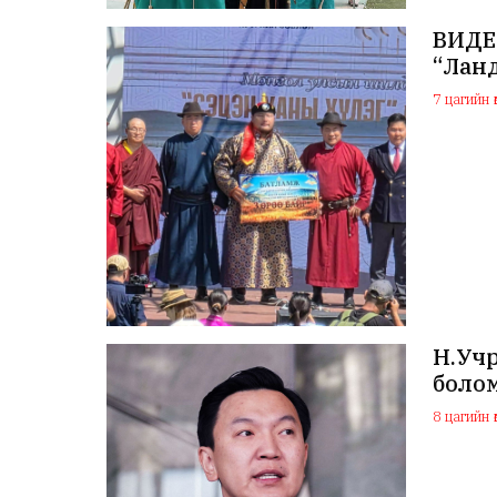
ВИДЕО
“Лан
7 цагийн ө
Н.Учр
боло
8 цагийн ө