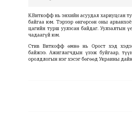
К.Виткофф нь энхийн асуудал хариуцсан т
байгаа юм. Тэрээр өнгөрсөн оны арванхо
цагийн турш уулзсан байдаг. Уулзалтын 
чадаагүй юм.
Стив Виткофф
өмнө нь Орост хэд хэдэ
байжээ. Ажиглагчдын үзэж буйгаар, түү
оролдлогын нэг хэсэг бөгөөд Украины дай