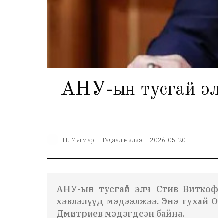
АНУ-ын тусгай эл
Н. Мягмар
Гадаад мэдээ
2026-05-20
АНУ-ын тусгай элч
Стив Витко
хэвлэлүүд мэдээлжээ. Энэ тухай О
Дмитриев мэдэгдсэн байна.