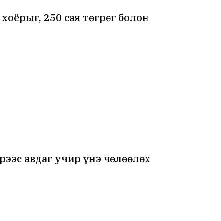
хоёрыг, 250 сая төгрөг болон
рээс авдаг учир үнэ чөлөөлөх