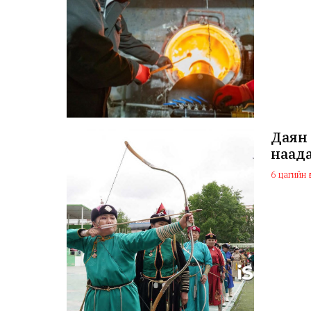
Даян 
наада
6 цагийн ө