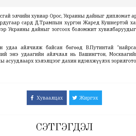
усгай элчийн хувиар Орос, Украины дайныг дипломат а
ёрдугаар сард Д.Трампын хүргэн
Жаред Кушнертэй
ха
үеэр Украины дайныг зогсоох боломжит хувилбаруудыг
н удаа айлчилж байсан бөгөөд В.Путинтай “найрса
ний энэ удаагийн айлчлал нь Вашингтон, Москвагий
ны асуудлаарх хэлэлцээг дахин идэвхжүүлэх зорилгото
Хуваалцах
Жиргэх
СЭТГЭГДЭЛ