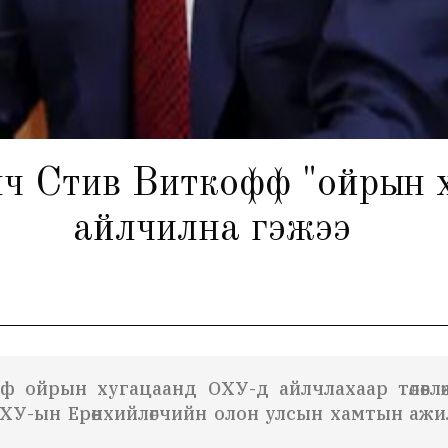
ч Стив Виткофф "ойрын 
айлчилна гэжээ
фф
ойрын хугацаанд ОХУ-д айлчлахаар төлөвлө
ХУ-ын Ерөнхийлөгчийн олон улсын хамтын ажилл