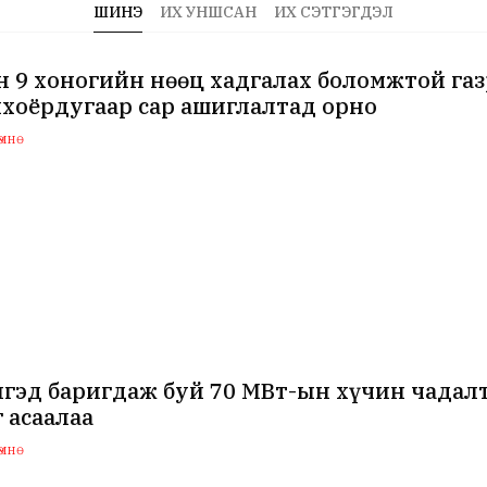
ШИНЭ
ИХ УНШСАН
ИХ СЭТГЭГДЭЛ
 9 хоногийн нөөц хадгалах боломжтой га
хоёрдугаар сар ашиглалтад орно
мнө
нгэд баригдаж буй 70 МВт-ын хүчин чада
 асаалаа
мнө