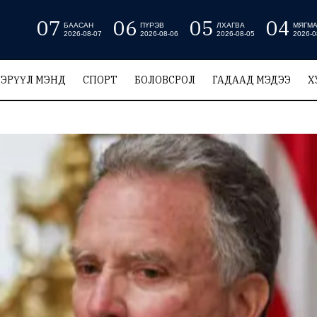
07
06
05
04
БААСАН
ПҮРЭВ
ЛХАГВА
МЯГМ
2026-08-07
2026-08-06
2026-08-05
2026-0
ЭРҮҮЛ МЭНД
СПОРТ
БОЛОВСРОЛ
ГАДААД МЭДЭЭ
Х