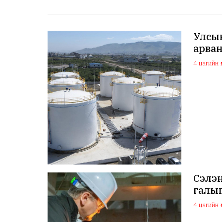
Улсын
арван
4 цагийн ө
Сэлэ
галыг
4 цагийн ө