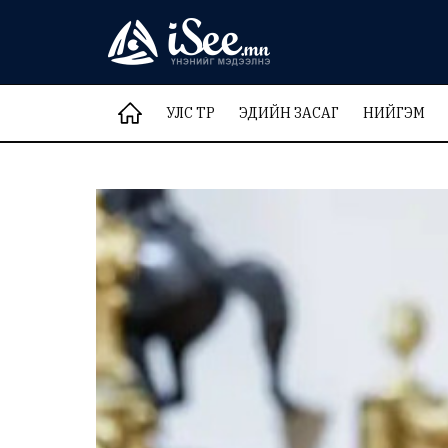
УЛС ТӨР
ЭДИЙН ЗАСАГ
НИЙГЭМ