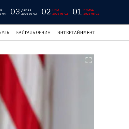
03
02
01
АР
ДАВАА
НЯМ
БЯМБА
8-04
2026-08-03
2026-08-02
2026-08-01
УУЛЬ
БАЙГАЛЬ ОРЧИН
ЭНТЕРТАЙНМЕНТ