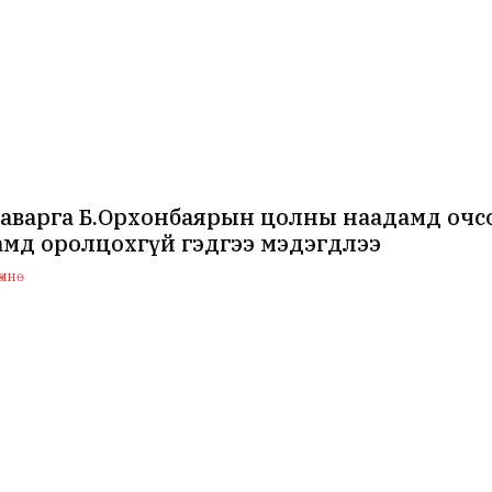
аварга Б.Орхонбаярын цолны наадамд очсо
мд оролцохгүй гэдгээ мэдэгдлээ
мнө