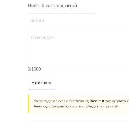
Нийт: 0 сэтгэгдэлтэй
0/1000
Нийтлэх
Уншигчдын бичсэн сэтгэгдэлд
iSee.mn
хариуцлага х
бичихдээ бусдын эрх ашгийг хүндэтгэн үзнэ үү.