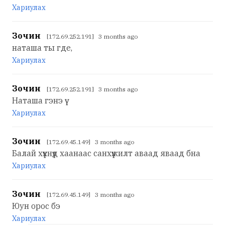
Хариулах
Зочин
[172.69.252.191] 3 months ago
наташа ты где,
Хариулах
Зочин
[172.69.252.191] 3 months ago
Наташа гэнэ үү
Хариулах
Зочин
[172.69.45.149] 3 months ago
Балай хүүхнүүд хаанаас санхүүжилт аваад яваад бна
Хариулах
Зочин
[172.69.45.149] 3 months ago
Юун орос бэ
Хариулах