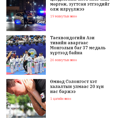
мөргөж, зугтсан этгээдийг
олж илрүүлжээ
19 минутын өмнө
Таеквондогийн Ази
тивийн аваргаас
Монголын баг 37 медаль
хүртээд байна
26 минутын өмнө
Өмнөд Солонгост хэт
халалтын улмаас 20 хүн
нас баржээ
1 цагийн өмнө