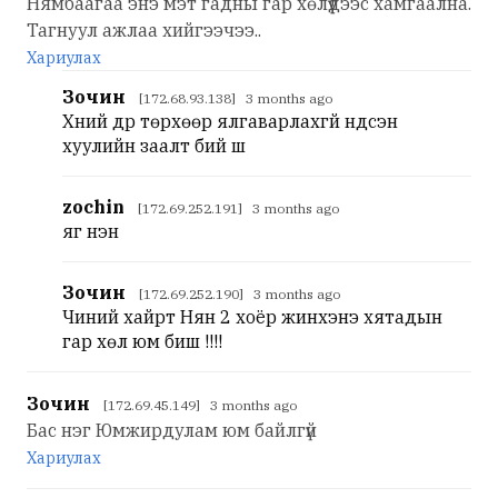
Нямбаагаа энэ мэт гадны гар хөлүүдээс хамгаална.
Тагнуул ажлаа хийгээчээ..
Хариулах
Зочин
[172.68.93.138] 3 months ago
Хүний дүр төрхөөр ялгаварлахгүй үндсэн
хуулийн заалт бий шүү
zochin
[172.69.252.191] 3 months ago
яг үнэн
Зочин
[172.69.252.190] 3 months ago
Чиний хайрт Нян 2 хоёр жинхэнэ хятадын
гар хөл юм биш үү!!!!
Зочин
[172.69.45.149] 3 months ago
Бас нэг Юмжирдулам юм байлгүй
Хариулах