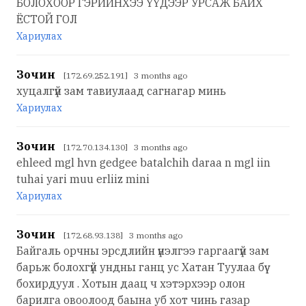
БОЛОХООР ГЭРИЙНХЭЭ ҮҮДЭЭР УРСАЖ БАЙХ
ЁСТОЙ ГОЛ
Хариулах
Зочин
[172.69.252.191] 3 months ago
хуцалгүй зам тавиулаад сагнагар минь
Хариулах
Зочин
[172.70.134.130] 3 months ago
ehleed mgl hvn gedgee batalchih daraa n mgl iin
tuhai yari muu erliiz mini
Хариулах
Зочин
[172.68.93.138] 3 months ago
Байгаль орчны эрсдлийн үнэлгээ гаргаагүй зам
барьж болохгүй ундны ганц ус Хатан Туулаа бүү
бохирдуул . Хотын даац ч хэтэрхээр олон
барилга овоолоод баына уб хот чинь газар