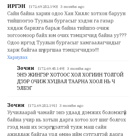
ИРГЭН
[172.69.252.190] 3 months ago
Сайн байна харин одоо Хан Хиллс хотхон баруун
тийшээгээ Туулын бургасыг хэдэн га газар
хядаж барилга барьж байна тийшээ очиж
зогсоомоор байх юм очих тэмцэгчид байна уу???
Одоо иргэд Туулын бургасыг хамгаалагчидыг
харж байгаа шүү ургшаа тэмцэгчидээ!!!
Хариулах
Зочин
[172.69.45.149] 3 months ago
ЭНЭ ЖИНГЭР ХОТООС ХОЛ ХОГИИН ТОЛГОЙ
ДЭЭР ОЧИЖ ХУЦВАЛ ТААРНА ХООЛ НЬ Ч
ЭЛБЭГ
Зочин
[172.69.252.191] 3 months ago
Уучилаарай чамайг энэ удаад дэмжих боломжгүй
байна учир нь хотын дарга хотоо хот шиг болгох
гээд маш их эсэргүүцэлтэй тулж маш сайн
ажиллаж байгаа урд өмнө ийм сэтгэлтэй дарга