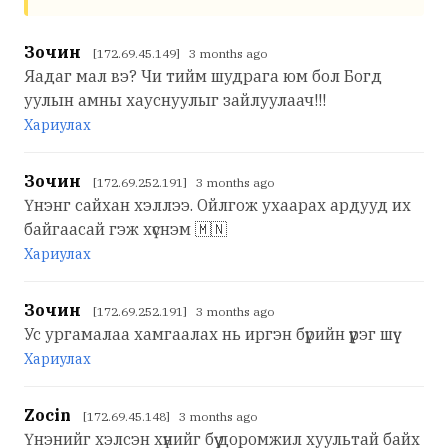
Зочин
[172.69.45.149] 3 months ago
Яадаг мал вэ? Чи тийм шудрага юм бол Богд
уулын амны хауснуулыг зайлуулаач!!!
Хариулах
Зочин
[172.69.252.191] 3 months ago
Үнэнг сайхан хэллээ. Ойлгож ухаарах ардууд их
байгаасай гэж хүснэм 🇲🇳
Хариулах
Зочин
[172.69.252.191] 3 months ago
Ус ургамалаа хамгаалах нь иргэн бүрийн үүрэг шүү
Хариулах
Zocin
[172.69.45.148] 3 months ago
Үнэнийг хэлсэн хүнийг бүү доромжил хуультай байх