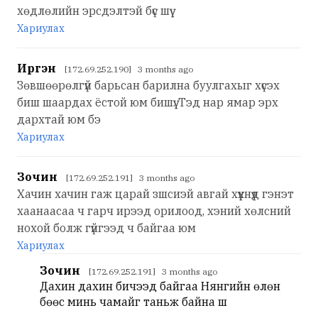
хөдлөлийн эрсдэлтэй бүс шүү
Хариулах
Иргэн
[172.69.252.190] 3 months ago
Зөвшөөрөлгүй барьсан барилна буулгахыг хүсэх
биш шаардах ёстой юм бишүү. Тэд нар ямар эрх
дархтай юм бэ
Хариулах
Зочин
[172.69.252.191] 3 months ago
Хачин хачин гаж царай зшсиэй авгай хүүхнүүд гэнэт
хаанаасаа ч гарч ирээд орилоод, хэний хөлсний
нохой болж гүйгээд ч байгаа юм
Хариулах
Зочин
[172.69.252.191] 3 months ago
Дахин дахин бичээд байгаа Нянгийн өлөн
бөөс минь чамайг таньж байна шүү