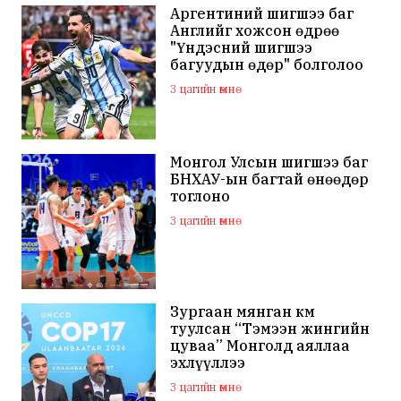
Аргентиний шигшээ баг
Английг хожсон өдрөө
"Үндэсний шигшээ
багуудын өдөр" болголоо
3 цагийн өмнө
Монгол Улсын шигшээ баг
БНХАУ-ын багтай өнөөдөр
тоглоно
3 цагийн өмнө
Зургаан мянган км
туулсан “Тэмээн жингийн
цуваа” Монголд аяллаа
эхлүүллээ
3 цагийн өмнө