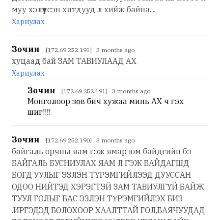
муу хэлүүлсэн хятдууд л хийж байна....
Хариулах
Зочин
[172.69.252.191] 3 months ago
хуцаад бай ЗАМ ТАВИУЛААД АХ
Хариулах
Зочин
[172.69.252.191] 3 months ago
Монголоор зөв бич хужаа минь АХ ч гэх
шиг!!!!
Зочин
[172.69.252.190] 3 months ago
байгаль орчны яам гэж ямар юм байдгийн бэ
БАЙГАЛЬ БУСНИУЛАХ ЯАМ Л ГЭЖ БАЙДАГШД
БОГД УУЛЫГ ЭЗЛЭН ТҮРЭМГИЙЛЭЭД ДУУССАН
ОДОО НИЙТЭД ХЭРЭГТЭЙ ЗАМ ТАВИУЛГҮЙ БАЙЖ
ТУУЛ ГОЛЫГ БАС ЭЗЛЭН ТҮРЭМГИЙЛЭХ БИЗ
.ИРГЭДЭД БОЛОХООР ХААЛТТАЙ ГОЛ,БАЯЧУУДАД