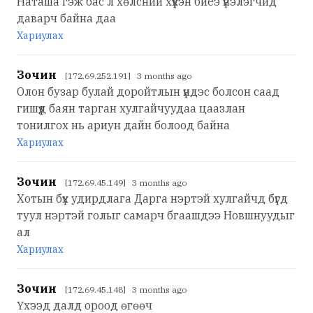
Наташа гэж бас л хөлсний хүүхэн биеэ үнэлэгчид
даварч байна даа
Хариулах
Зочин
[172.69.252.191] 3 months ago
Олон бузар булай доройтлын үндэс болсон саад
гишүүд баян тарган хулгайчуудаа цаазлан
тонилгох нь ариун дайн болоод байна
Хариулах
Зочин
[172.69.45.149] 3 months ago
Хотын бүх удирдлага Дарга нэртэй хулгайчд бүгд
туул нэртэй голыг самарч бгаашдээ Новшнуудыг
ал
Хариулах
Зочин
[172.69.45.148] 3 months ago
Үхээд далд ороод өгөөч