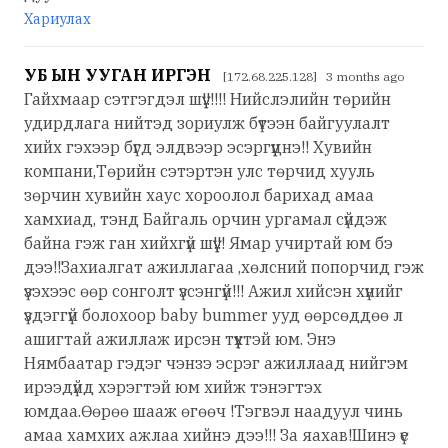
Хариулах
УБ ЫН УУГАН ИРГЭН
[172.68.225.128] 3 months ago
Гайхмаар сэтгэгдэл шүү!!!!!! Нийслэлийн төрийн
удирдлага нийтэд зориулж бүтээн байгуулалт
хийх гэхээр бүгд элдвээр эсэргүүцнэ!! Хувийн
компани,Төрийн сэтэртэн улс төрчид хууль
зөрчин хувийн хаус хороолол барихад амаа
хамхиад, тэнд Байгаль орчин ургамал сүйдэж
байна гэж ган хийхгүй шүү!!! Ямар учиртай юм бэ
дээ!!Захиалгат ажиллагаа ,хөлсний попорчид гэж
үзэхээс өөр сонголт үзсэнгүй!!! Ажил хийсэн хүнийг
үздэггүй болохоор baby bummer ууд өөрсөддөө л
ашигтай ажиллаж ирсэн түүхтэй юм. Энэ
Нямбаатар гэдэг чэнзэ эсрэг ажиллаад нийгэм
ирээдүйд хэрэгтэй юм хийж тэнэгтэх
юмдаа.Өөрөө шааж өгөөч !Тэгвэл наадуул чинь
амаа хамхих ажлаа хийнэ дээ!!! За яахав!Шинэ үе