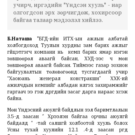
учирч, иргэдийн "Үндсэн хууль" - иар
олгогдсон эрх зөрчигдөж, хохирсоор
байгаа талаар мэдээлэл хийлээ.
Б.Наташа
"БГД-ийн ИТХ-ын ажлын албатай
холбогдоход Туулын хурдны зам барих ажлыг
гүйцэтгэгч компани нь кемп барих ямар нэгэн
зөвшөөрөл аваагүй байсан, ХУД-ээс ч мөн
зөвшөөрөл аваагүй байсан. Тиймээс газар зохион
байгуулалтын төлөвөгөөнд тусгагдаагүй учир
“Хаоюань женерал констракшн” ХХК-ий
ажилчдын кемпийг албадан нүүлгэх захирамжийг
гаргаач ээ гэж дүүргүүдийн засаг дарга нараас хүсэж
байна.
Мөн Үндэсний аюулгүй байдлын үзэл баримтлалын
3.5-д заасан ‘’ Хүрээлэн байгаа орчны аюулгүй
байдалд “ -тай салшгүй холбоотой хууль болох
Усны тухай хуулийн 12.1 .4-д заасан үүргүүд