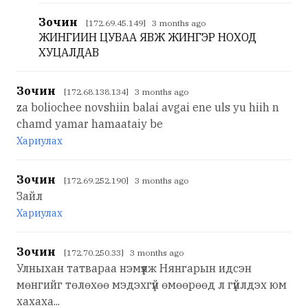
Зочин
[172.69.45.149] 3 months ago
ЖИНГИИН ЦУВАА ЯВЖ ЖИНГЭР НОХОД
ХУЦАЛДАВ
Зочин
[172.68.138.134] 3 months ago
za boliochee novshiin balai avgai ene uls yu hiih n
chamd yamar hamaataiy be
Хариулах
Зочин
[172.69.252.190] 3 months ago
Зайл
Хариулах
Зочин
[172.70.250.33] 3 months ago
Улныхан татвараа нэмүүлж Нянгарын идсэн
мөнгийг төлөхөө мэдэхгүй өмөөрөөд л гүйлдэх юм
хахаха...