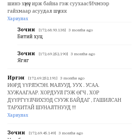
шинэ хүмүүс ирж байна гэж суухаас!Ичмээр
гайхмаар асуудал шүү ккк
Хариулах
Зочин
[172.68.93.138] 3 months ago
Битий хуц
Зочин
[172.69.252.190] 3 months ago
Ягяг
Иргэн
[172.69.252.191] 3 months ago
ИӨРД ҮҮРЛЭСЭН. МАЛУУД. УУХ . УСАА.
ХУЖААГААР. ХОРДУУЛ ГЭЖ ӨГЧ , ХОР
ДҮҮРГҮҮЛЧИХЭЭД СУУЖ БАЙДАГ , ГАШИЛСАН
ТАРХИТАЙ ШУНАЛТНУУД !!!
Хариулах
Зочин
[172.69.45.149] 3 months ago