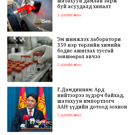
шатахуун дамлан зарж
буй асуудалд хяналт
тавихыг үүрэгджээ
2 цагийн өмнө
Эм шинжлэх лаборатори
359 нэр төрлийн химийн
бодис ашиглах тусгай
зөвшөөрөл авчээ
2 цагийн өмнө
Г.Дамдинням: Ард
нийтээрээ зүдэрч байхад,
шатахуун импортлогч
ААН-үүдийн дотоод зохион
байгуулалтаа
3 цагийн өмнө
сайжруулаач