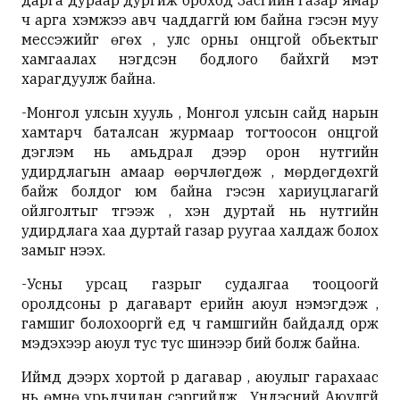
дарга дураар дургиж ороход Засгийн газар ямар
ч арга хэмжээ авч чаддаггүй юм байна гэсэн муу
мессэжийг өгөх , улс орны онцгой обьектыг
хамгаалах нэгдсэн бодлого байхгүй мэт
харагдуулж байна.
-Монгол улсын хууль , Монгол улсын сайд нарын
хамтарч баталсан журмаар тогтоосон онцгой
дэглэм нь амьдрал дээр орон нутгийн
удирдлагын амаар өөрчлөгдөж , мөрдөгдөхгүй
байж болдог юм байна гэсэн хариуцлагагүй
ойлголтыг түгээж , хэн дуртай нь нутгийн
удирдлага хаа дуртай газар руугаа халдаж болох
замыг нээх.
-Усны урсац газрыг судалгаа тооцоогүй
оролдсоны үр дагаварт үерийн аюул нэмэгдэж ,
гамшиг болохооргүй үед ч гамшгийн байдалд орж
мэдэхээр аюул тус тус шинээр бий болж байна.
Иймд дээрх хортой үр дагавар , аюулыг гарахаас
нь өмнө урьдчилан сэргийлж , Үндэсний Аюулгүй