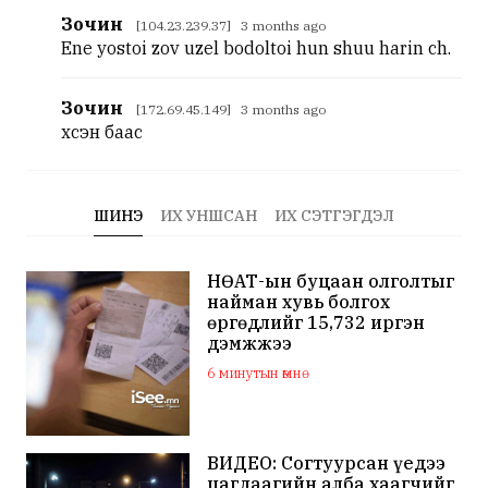
Зочин
[104.23.239.37] 3 months ago
Ene yostoi zov uzel bodoltoi hun shuu harin ch.
Зочин
[172.69.45.149] 3 months ago
үхсэн баас
ШИНЭ
ИХ УНШСАН
ИХ СЭТГЭГДЭЛ
НӨАТ-ын буцаан олголтыг
найман хувь болгох
өргөдлийг 15,732 иргэн
дэмжжээ
6 минутын өмнө
ВИДЕО: Согтуурсан үедээ
цагдаагийн алба хаагчийг