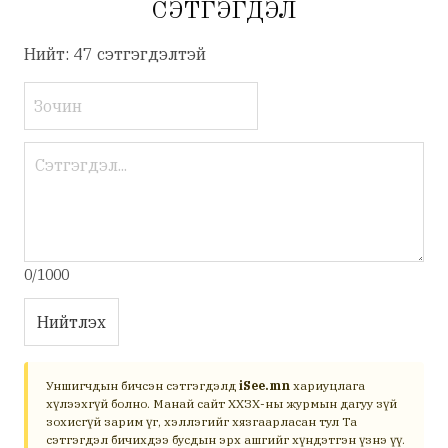
СЭТГЭГДЭЛ
Нийт: 47 сэтгэгдэлтэй
0/1000
Нийтлэх
Уншигчдын бичсэн сэтгэгдэлд
iSee.mn
хариуцлага
хүлээхгүй болно. Манай сайт ХХЗХ-ны журмын дагуу зүй
зохисгүй зарим үг, хэллэгийг хязгаарласан тул Та
сэтгэгдэл бичихдээ бусдын эрх ашгийг хүндэтгэн үзнэ үү.