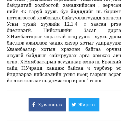
байдалтай холбоотой, заналхийлсан , зөрчсөн
нийт 42 гаруй хууль бус үйлдлүүдийг нь баримт
нотолгоотой холбогдох байгууллагуудад хүргүүлсэн
Усны тухай хуулийн 12.1.4 -т заасан үүргээ
биелүүлээгүй. Нийслэлийн Засаг дарга
Х.Нямбаатарыг яаралтай огцруулж , хууль дүрэм
биелүүлж ажиллаж чадах хүнээр хотыг удирдуулж
Улаанбаатар хотын хүрээлэн байгаа орчны
аюулгүй байдлыг сайжруулах арга хэмжээ авч
өгнө үү. Х.Нямбаатарын асуудлаар өмнө нь Ерөнхий
сайд Н.Учралд хандаж байсан ч тэрбээр эс
үйлдлээрээ нийслэлийн усны нөөц газрын эсрэг
үйл ажиллагааг нь дэмжсээр ирлээ" гэлээ.
Хуваалцах
Жиргэх