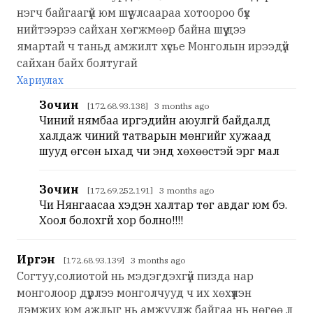
нэгч байгаагүй юм шүү улсаараа хотоороо бүх
нийтээрээ сайхан хөгжмөөр байна шүү дээ
ямартай ч таньд амжилт хүсье Монголын ирээдүй
сайхан байх болтугай
Хариулах
Зочин
[172.68.93.138] 3 months ago
Чиний нямбаа иргэдийн аюулгүй байдалд
халдаж чиний татварын мөнгийг хужаад
шууд өгсөн ыхад чи энд хөхөөстэй эргүү мал
Зочин
[172.69.252.191] 3 months ago
Чи Нянгаасаа хэдэн халтар төг авдаг юм бэ.
Хоол болохгүй хор болно!!!!
Иргэн
[172.68.93.139] 3 months ago
Согтуу,солиотой нь мэдэгдэхгүй пизда нар
монголоор дүүрлээ монголчууд ч их хөхүүлэн
дэмжих юм ажлыг нь амжуулж байгаа нь нөгөө л