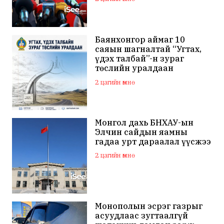
Баянхонгор аймаг 10
саяын шагналтай “Угтах,
үдэх талбай”-н зураг
төслийн уралдаан
зарлажээ
2 цагийн өмнө
Монгол дахь БНХАУ-ын
Элчин сайдын яамны
гадаа урт дараалал үүсжээ
2 цагийн өмнө
Монополын эсрэг газрыг
асуудлаас зугтаалгүй