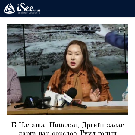
Б.Наташа: Нийслэл, Дүүргийн засаг
дарга нар өөрсдөө Туул голын