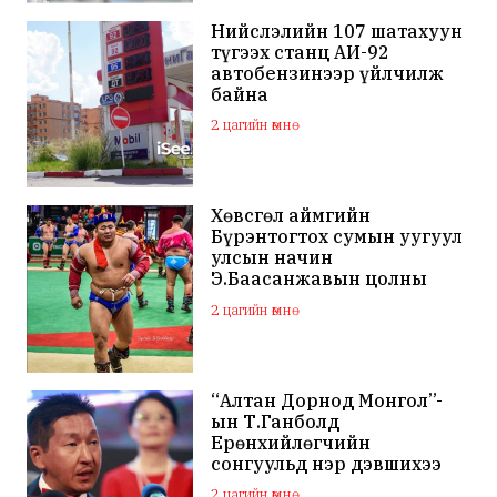
Нийслэлийн 107 шатахуун
түгээх станц АИ-92
автобензинээр үйлчилж
байна
2 цагийн өмнө
Хөвсгөл аймгийн
Бүрэнтогтох сумын уугуул
улсын начин
Э.Баасанжавын цолны
мялаалга наадам эхэллээ
2 цагийн өмнө
“Алтан Дорнод Монгол”-
ын Т.Ганболд
Ерөнхийлөгчийн
сонгуульд нэр дэвшихээ
илэрхийллээ
2 цагийн өмнө