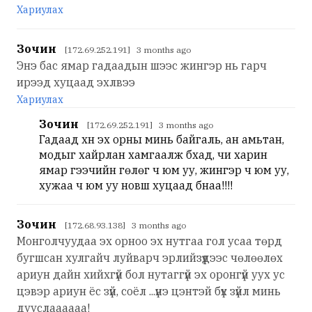
Хариулах
Зочин
[172.69.252.191] 3 months ago
Энэ бас ямар гадаадын шээс жингэр нь гарч
ирээд хуцаад эхлвээ
Хариулах
Зочин
[172.69.252.191] 3 months ago
Гадаад хүн эх орны минь байгаль, ан амьтан,
модыг хайрлан хамгаалж бхад, чи харин
ямар гээчийн гөлөг ч юм уу, жингэр ч юм уу,
хужаа ч юм уу новш хуцаад бнаа!!!!
Зочин
[172.68.93.138] 3 months ago
Монголчуудаа эх орноо эх нутгаа гол усаа төрд
бугшсан хулгайч луйварч эрлийзүүдээс чөлөөлөх
ариун дайн хийхгүй бол нутаггүй эх оронгүй уух ус
цэвэр ариун ёс зүй, соёл ...үнэ цэнтэй бүх зүйл минь
дууслаааааа!