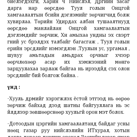
биелэгдэхгүй, Харин ч Нийслэл, Дүүргийн засаг
дарга нар өөрсдөө Туул голын Онцгой
хамгаалалтын бүсийн дэглэмийг зөрчигчид болж
хувирлаа. Төрийн Удирдах албан тушаалтнууд
өөрсдөө манлайлан Онцгой хамгаалалтын
дэглэмүүдийг зөрчиж, Хүн амыхаа ундны эх үүсвэрт
гүний ус бүрэлдэх талбайг багасгаж , Туул голын
үерийн эрсдлийг нэмэгдүүлэн ,Туулын ус, ургамал ,
шувуу амьтадын амьдрах орчныг хүчээр
өөрчлөхөөр асар их хэмжээний мөнгө
зарцуулахаа зарлаж байгаа нь ирээдүйд үүсэх олон
эрсдлийг бий болгож байна. .
Үүнд :
-Хууль дүрмийг хэрэгжүүлэх ёстой этгээд нь өөрөө
зөрчиж байхад дээд шатны байгууллага нь эс
үйлдлээр зөвшөөрснөөр хуульгүй орон мэт болох.
-Дотоодын цэргийн хамгаалалтанд байдаг усны
нөөц газар руу нийслэлийн ИТхурал, хотын