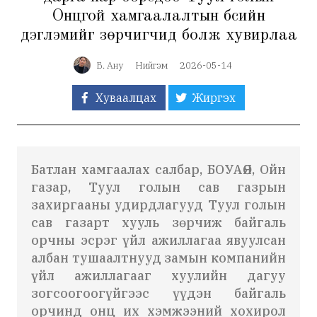
Онцгой хамгаалалтын бүсийн
дэглэмийг зөрчигчид болж хувирлаа
Б. Ану
Нийгэм
2026-05-14
Хуваалцах
Жиргэх
Батлан хамгаалах салбар, БОУАӨЯ, Ойн
газар, Туул голын сав газрын
захиргааны удирдлагууд Туул голын
сав газарт хууль зөрчиж байгаль
орчны эсрэг үйл ажиллагаа явуулсан
албан тушаалтнууд замын компанийн
үйл ажиллагааг хуулийн дагуу
зогсоогоогүйгээс үүдэн байгаль
орчинд онц их хэмжээний хохирол