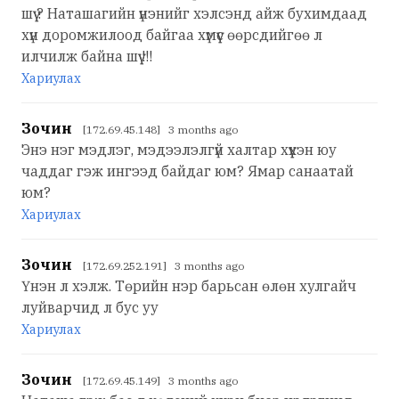
шүү ? Наташагийн үнэнийг хэлсэнд айж бухимдаад
хүн доромжилоод байгаа хүмүүс өөрсдийгөө л
илчилж байна шүү !!!
Хариулах
Зочин
[172.69.45.148] 3 months ago
Энэ нэг мэдлэг, мэдээлэлгүй халтар хүүхэн юу
чаддаг гэж ингээд байдаг юм? Ямар санаатай
юм?
Хариулах
Зочин
[172.69.252.191] 3 months ago
Үнэн л хэлж. Төрийн нэр барьсан өлөн хулгайч
луйварчид л бус уу
Хариулах
Зочин
[172.69.45.149] 3 months ago