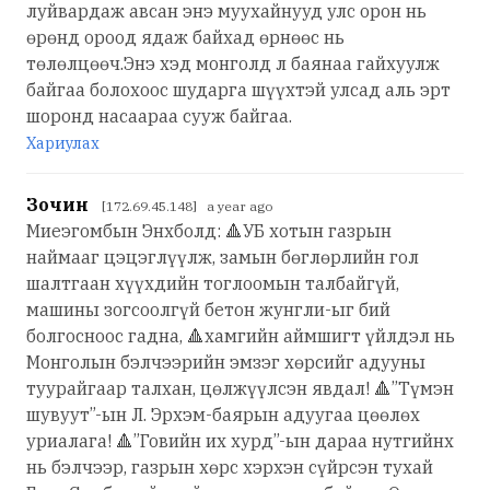
луйвардаж авсан энэ муухайнууд улс орон нь
өрөнд ороод ядаж байхад өрнөөс нь
төлөлцөөч.Энэ хэд монголд л баянаа гайхуулж
байгаа болохоос шударга шүүхтэй улсад аль эрт
шоронд насаараа сууж байгаа.
Хариулах
Зочин
[172.69.45.148] a year ago
Миеэгомбын Энхболд: 🔺УБ хотын газрын
наймааг цэцэглүүлж, замын бөглөрлийн гол
шалтгаан хүүхдийн тоглоомын талбайгүй,
машины зогсоолгүй бетон жунгли-ыг бий
болгосноос гадна, 🔺хамгийн аймшигт үйлдэл нь
Монголын бэлчээрийн эмзэг хөрсийг адууны
туурайгаар талхан, цөлжүүлсэн явдал! 🔺”Түмэн
шувуут”-ын Л. Эрхэм-баярын адуугаа цөөлөх
уриалага! 🔺”Говийн их хурд”-ын дараа нутгийнх
нь бэлчээр, газрын хөрс хэрхэн сүйрсэн тухай