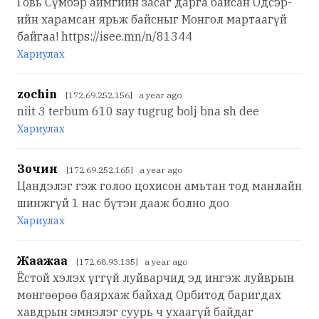
Говь Сүмбэр аймгийн засаг дарга байсан Одсэр-
ийн харамсан ярьж байсныг Монгол мартаагүй
байгаа! https://isee.mn/n/81344
Хариулах
zochin
[172.69.252.156] a year ago
niit 3 terbum 610 say tugrug bolj bna sh dee
Хариулах
Зочин
[172.69.252.165] a year ago
Цандэлэг гэж голоо цохисон амьтан тод манлайн
шинжгүй 1 нас бүтэн дааж болно доо
Хариулах
Жаажаа
[172.68.93.135] a year ago
Ёстой хэлэх үггүй луйварчид эд ингэж луйврын
мөнгөөрөө баярхаж байхад Орбитод баригдах
хавдрын эмнэлэг суурь ч ухаагүй байдаг