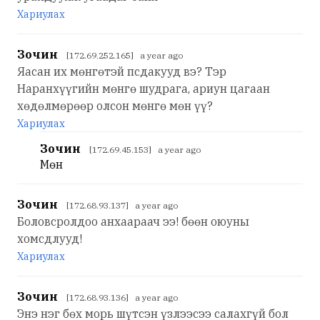
Хариулах
Зочин
[172.69.252.165] a year ago
Яасан их мөнгөтэй псдакууд вэ? Тэр
Наранхүүгийн мөнгө шудрага, ариун цагаан
хөдөлмөрөөр олсон мөнгө мөн үү?
Хариулах
Зочин
[172.69.45.153] a year ago
Мөн
Зочин
[172.68.93.137] a year ago
Боловсролдоо анхаараач ээ! бөөн оюуны
хомсдлууд!
Хариулах
Зочин
[172.68.93.136] a year ago
Энэ нэг бөх морь шүтсэн үзлээсээ салахгүй бол