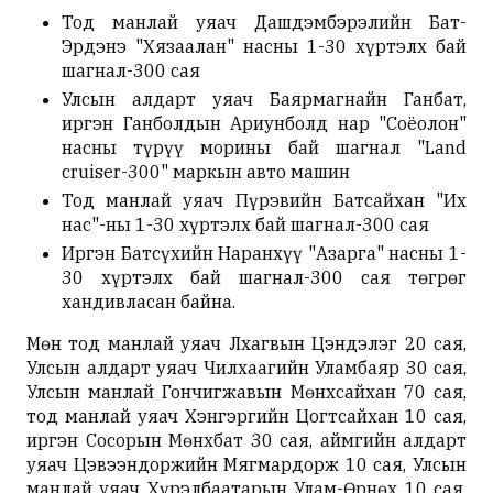
Тод манлай уяач Дашдэмбэрэлийн Бат-
Эрдэнэ "Хязаалан" насны 1-30 хүртэлх бай
шагнал-300 сая
Улсын алдарт уяач Баярмагнайн Ганбат,
иргэн Ганболдын Ариунболд нар "Соёолон"
насны түрүү морины бай шагнал "Land
cruiser-300" маркын авто машин
Тод манлай уяач Пүрэвийн Батсайхан "Их
нас"-ны 1-30 хүртэлх бай шагнал-300 сая
Иргэн Батсүхийн Наранхүү "Азарга" насны 1-
30 хүртэлх бай шагнал-300 сая төгрөг
хандивласан байна.
Мөн тод манлай уяач Лхагвын Цэндэлэг 20 сая,
Улсын алдарт уяач Чилхаагийн Уламбаяр 30 сая,
Улсын манлай Гончигжавын Мөнхсайхан 70 сая,
тод манлай уяач Хэнгэргийн Цогтсайхан 10 сая,
иргэн Сосорын Мөнхбат 30 сая, аймгийн алдарт
уяач Цэвээндоржийн Мягмардорж 10 сая, Улсын
манлай уяач Хүрэлбаатарын Улам-Өрнөх 10 сая,