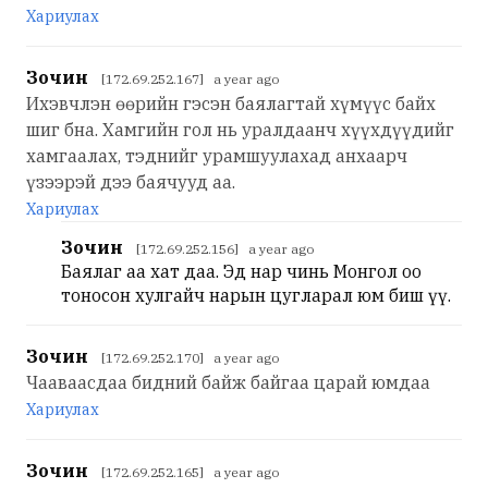
Хариулах
Зочин
[172.69.252.167] a year ago
Ихэвчлэн өөрийн гэсэн баялагтай хүмүүс байх
шиг бна. Хамгийн гол нь уралдаанч хүүхдүүдийг
хамгаалах, тэднийг урамшуулахад анхаарч
үзээрэй дээ баячууд аа.
Хариулах
Зочин
[172.69.252.156] a year ago
Баялаг аа хат даа. Эд нар чинь Монгол оо
тоносон хулгайч нарын цугларал юм биш үү.
Зочин
[172.69.252.170] a year ago
Чааваасдаа бидний байж байгаа царай юмдаа
Хариулах
Зочин
[172.69.252.165] a year ago