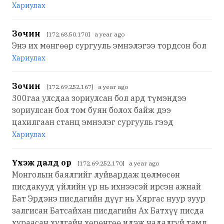
Хариулах
Зочин
[172.68.50.170] a year ago
Энэ их мөнгөөр сургууль эмнэлэгээ тордсон бол
Хариулах
Зочин
[172.69.252.167] a year ago
300гаа улсдаа зориулсан бол ард түмэндээ
зориулсан бол том буян болох байж дээ
цахилгаан станц эмнэлэг сургууль гээд
Хариулах
Үхэж далд ор
[172.69.252.170] a year ago
Монголын баялгийг луйвардаж цөлмөсөн
писдакууд үйлийн үр нь ихнээсэй ирсэн ажнай
Бат Эрдэнэ писдагийн дүүг нь Хяргас нуур зуур
залгисан Батсайхан писдагийн Ах Батхүү писда
хураасан хулгайн хөрөнгөө идэж чадалгүй тамд