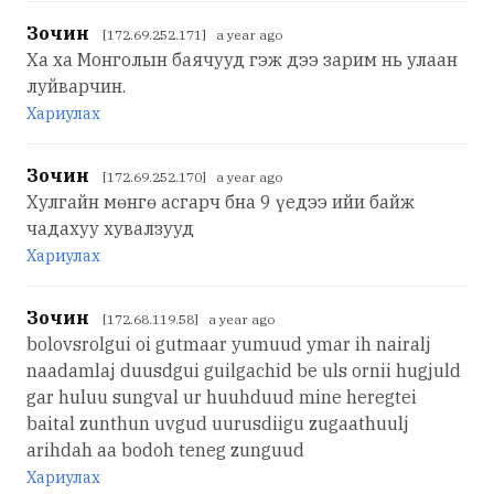
Зочин
[172.69.252.171] a year ago
Ха ха Монголын баячууд гэж дээ зарим нь улаан
луйварчин.
Хариулах
Зочин
[172.69.252.170] a year ago
Хулгайн мөнгө асгарч бна 9 үедээ ийи байж
чадахуу хувалзууд
Хариулах
Зочин
[172.68.119.58] a year ago
bolovsrolgui oi gutmaar yumuud ymar ih nairalj
naadamlaj duusdgui guilgachid be uls ornii hugjuld
gar huluu sungval ur huuhduud mine heregtei
baital zunthun uvgud uurusdiigu zugaathuulj
arihdah aa bodoh teneg zunguud
Хариулах