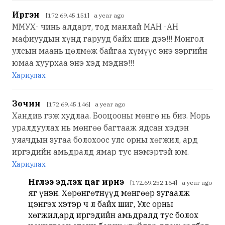
Иргэн
[172.69.45.151] a year ago
ММУХ- чинь алдарт, тод манлай МАН -АН
мафиуудын хүнд гарууд байх шив дээ!!! Монгол
улсын маань цөлмөж байгаа хүмүүс энэ зэргийн
юмаа хуурхаа энэ хэд мэднэ!!!
Хариулах
Зочин
[172.69.45.146] a year ago
Хандив гэж худлаа. Бооцооны мөнгө нь биз. Морь
уралдуулах нь мөнгөө багтааж ядсан хэдэн
уяачдын зугаа болохоос улс орны хөгжил, ард
иргэдийн амьдралд ямар тус нэмэртэй юм.
Хариулах
Нүглээ эдлэх цаг ирнэ
[172.69.252.164] a year ago
яг үнэн. Хөрөнгөтнүүд мөнгөөр зугаалж
цэнгэх хэтэр ч л байх шиг, Улс орны
хөгжил,ард иргэдийн амьдралд тус болох