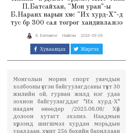
П.Батсайхан, "Мон уран"-ы
Б.Наранхүү нарын хүмүүс "Их хурд-Х"-д
тус бүр 300 сая төгрөг хандивлажээ
Б. Батчимэг
Нийгэм
2025-08-08
Хуваалцах
Жиргэх
Монголын морин спорт уяачдын
холбооны үүсгэн байгуулагдсаны түүхт 30
жилийн ой, гурван жилд нэг удаа
зохион байгуулагддаг "Их хурд-Х"
наадам өнөөдөр /2025.08.08/ Хүй
долоон хутагт эхэлнэ. Наадмын
хүрээнд шигшмэл хурдан морьдын
уралдаан, хүчит 256 бөхийн барилдаан