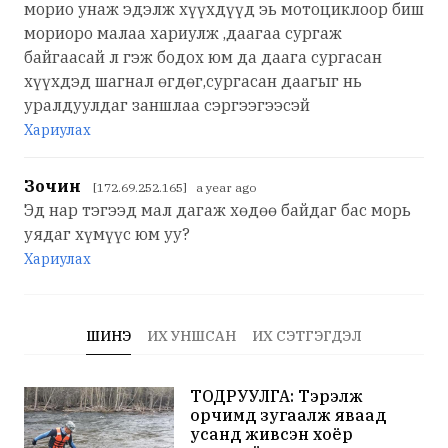
морио унаж эдэлж хүүхдүүд эь мотоциклоор биш
мориоро малаа хариулж ,даагаа сургаж
байгаасай л гэж бодох юм да даага сургасан
хүүхдэд шагнал өгдөг,сургасан даагыг нь
уралдуулдаг заншлаа сэргээгээсэй
Хариулах
Зочин
[172.69.252.165] a year ago
Эд нар тэгээд мал дагаж хөдөө байдаг бас морь
уядаг хүмүүс юм уу?
Хариулах
ШИНЭ
ИХ УНШСАН
ИХ СЭТГЭГДЭЛ
ТОДРУУЛГА: Тэрэлж
орчимд зугаалж яваад
усанд живсэн хоёр