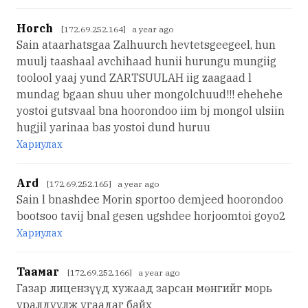
Horch
[172.69.252.164] a year ago
Sain ataarhatsgaa Zalhuurch hevtetsgeegeel, hun
muulj taashaal avchihaad hunii hurungu mungiig
toolool yaaj yund ZARTSUULAH iig zaagaad l
mundag bgaan shuu uher mongolchuud!!! ehehehe
yostoi gutsvaal bna hoorondoo iim bj mongol ulsiin
hugjil yarinaa bas yostoi dund huruu
Хариулах
Ard
[172.69.252.165] a year ago
Sain l bnashdee Morin sportoo demjeed hoorondoo
bootsoo tavij bnal gesen ugshdee horjoomtoi goyo2
Хариулах
Таамаг
[172.69.252.166] a year ago
Газар лицензүүд хужаад зарсан мөнгийг морь
уралдуулж угаадаг байх