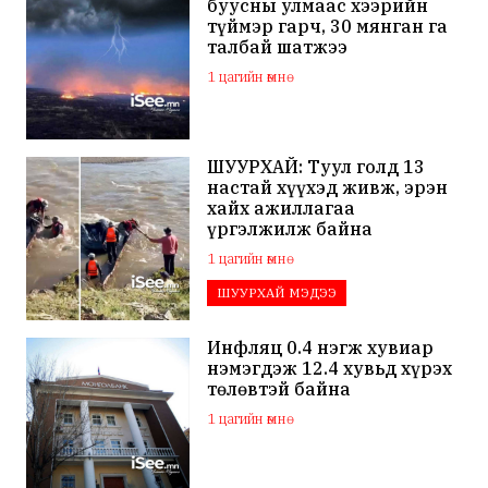
буусны улмаас хээрийн
түймэр гарч, 30 мянган га
талбай шатжээ
1 цагийн өмнө
ШУУРХАЙ: Туул голд 13
настай хүүхэд живж, эрэн
хайх ажиллагаа
үргэлжилж байна
1 цагийн өмнө
ШУУРХАЙ МЭДЭЭ
Инфляц 0.4 нэгж хувиар
нэмэгдэж 12.4 хувьд хүрэх
төлөвтэй байна
1 цагийн өмнө