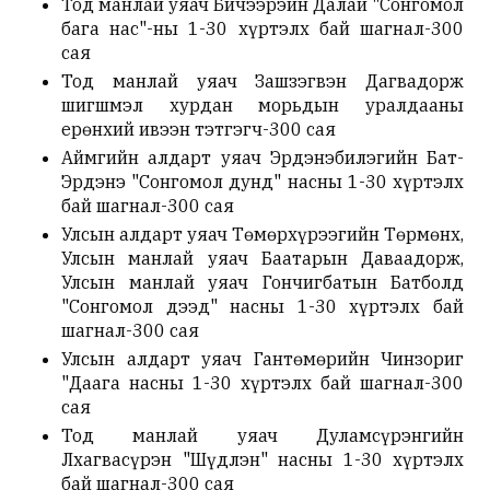
Тод манлай уяач Бичээрэйн Далай "Сонгомол
бага нас"-ны 1-30 хүртэлх бай шагнал-300
сая
Тод манлай уяач Зашзэгвэн Дагвадорж
шигшмэл хурдан морьдын уралдааны
ерөнхий ивээн тэтгэгч-300 сая
Аймгийн алдарт уяач Эрдэнэбилэгийн Бат-
Эрдэнэ "Сонгомол дунд" насны 1-30 хүртэлх
бай шагнал-300 сая
Улсын алдарт уяач Төмөрхүрээгийн Төрмөнх,
Улсын манлай уяач Баатарын Даваадорж,
Улсын манлай уяач Гончигбатын Батболд
"Сонгомол дээд" насны 1-30 хүртэлх бай
шагнал-300 сая
Улсын алдарт уяач Гантөмөрийн Чинзориг
"Даага насны 1-30 хүртэлх бай шагнал-300
сая
Тод манлай уяач Дуламсүрэнгийн
Лхагвасүрэн "Шүдлэн" насны 1-30 хүртэлх
бай шагнал-300 сая