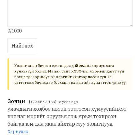
0/1000
Нийтлэх
Уншигчдын бичсэн сэтгэгдэлд
iSee.mn
хариуцлага
хүлээхгүй болно. Манай сайт ХХЗХ-ны журмын дагуу зүй
зохисгүй зарим үг, хэллэгийг хязгаарласан тул Та
сэтгэгдэл бичихдээ бусдын эрх ашгийг хүндэтгэн үзнэ үү.
Зочин
[172.68.93.133] a year ago
уяачдыгн холбоо ивээн тэтгэсэн хүмүүсийнхээ
нэг нэг морийг оруулья гэж ярьж тохирсон
байгаа юм даа кккк айхтар муу золигнууд
Хариулах