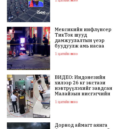
1 цагийн өмнө
Мексикийн инфлүнсер
ТикТок шууд
дамжуулалтын үеэр
буудуулж амь насаа
алджээ
1 цагийн өмнө
ВИДЕО: Индонезийн
хилээр 26 кг экстази
нэвтрүүлэхийг завдсан
Малайзын нисгэгчийн
биеэс кокаин,
1 цагийн өмнө
метамфетамин илэрчээ
Дорнод аймагт аянга