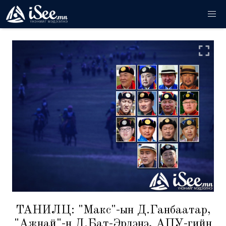
ТАНИЛЦ: "Макс"-ын Д.Ганбаатар,
"Ажнай"-н Д.Бат-Эрдэнэ, АПУ-гийн