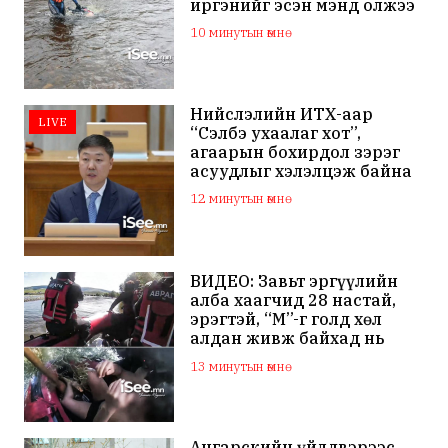
иргэнийг эсэн мэнд олжээ
10 минутын өмнө
Нийслэлийн ИТХ-аар
LIVE
“Сэлбэ ухаалаг хот”,
агаарын бохирдол зэрэг
асуудлыг хэлэлцэж байна
12 минутын өмнө
ВИДЕО: Завьт эргүүлийн
алба хаагчид 28 настай,
эрэгтэй, “М”-г голд хөл
алдан живж байхад нь
олж, амь насыг нь аварчээ
13 минутын өмнө
Ангарскийн үйлдвэрээс