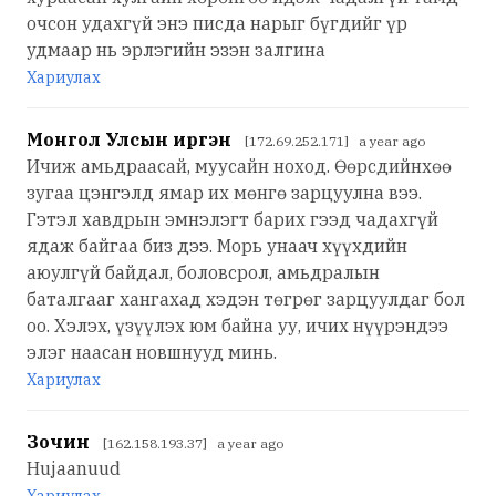
очсон удахгүй энэ писда нарыг бүгдийг үр
удмаар нь эрлэгийн эзэн залгина
Хариулах
Монгол Улсын иргэн
[172.69.252.171] a year ago
Ичиж амьдраасай, муусайн ноход. Өөрсдийнхөө
зугаа цэнгэлд ямар их мөнгө зарцуулна вээ.
Гэтэл хавдрын эмнэлэгт барих гээд чадахгүй
ядаж байгаа биз дээ. Морь унаач хүүхдийн
аюулгүй байдал, боловсрол, амьдралын
баталгааг хангахад хэдэн төгрөг зарцуулдаг бол
оо. Хэлэх, үзүүлэх юм байна уу, ичих нүүрэндээ
элэг наасан новшнууд минь.
Хариулах
Зочин
[162.158.193.37] a year ago
Hujaanuud