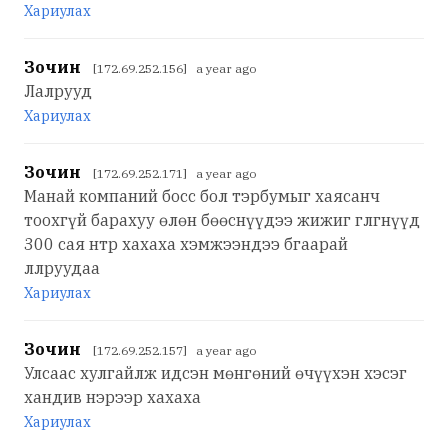
Хариулах
Зочин
[172.69.252.156] a year ago
Лалрууд
Хариулах
Зочин
[172.69.252.171] a year ago
Манай компаний босс бол тэрбумыг хаясанч
тоохгүй барахуу өлөн бөөснүүдээ жижиг глгнүүд
300 сая нтр хахаха хэмжээндээ бгаарай
ллруудаа
Хариулах
Зочин
[172.69.252.157] a year ago
Улсаас хулгайлж идсэн мөнгөний өчүүхэн хэсэг
хандив нэрээр хахаха
Хариулах