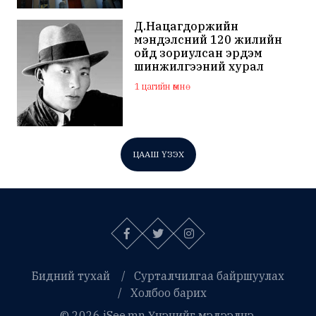
Д.Нацагдоржийн
мэндэлсний 120 жилийн
ойд зориулсан эрдэм
шинжилгээний хурал
өнөөдөр болно
1 цагийн өмнө
ЦААШ ҮЗЭХ
Бидний тухай
Сурталчилгаа байршуулах
Холбоо барих
© 2026 iSee.mn Үнэнийг мэдээлнэ.