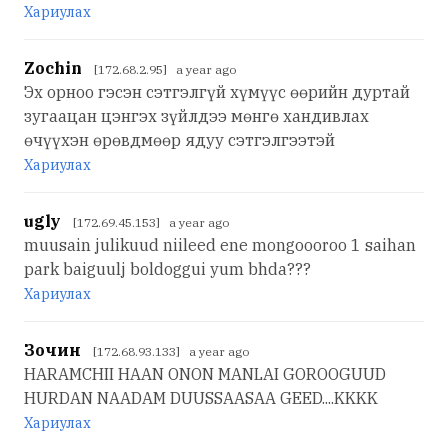
Хариулах
Zochin
[172.68.2.95] a year ago
Эх орноо гэсэн сэтгэлгүй хүмүүс өөрийн дуртай
зугаацан цэнгэх зүйлдээ мөнгө хандивлах
өчүүхэн өрөвдмөөр ядуу сэтгэлгээтэй
Хариулах
ugly
[172.69.45.153] a year ago
muusain julikuud niileed ene mongoooroo 1 saihan
park baiguulj boldoggui yum bhda???
Хариулах
Зочин
[172.68.93.133] a year ago
HARAMCHII HAAN ONON MANLAI GOROOGUUD
HURDAN NAADAM DUUSSAASAA GEED....KKKK
Хариулах