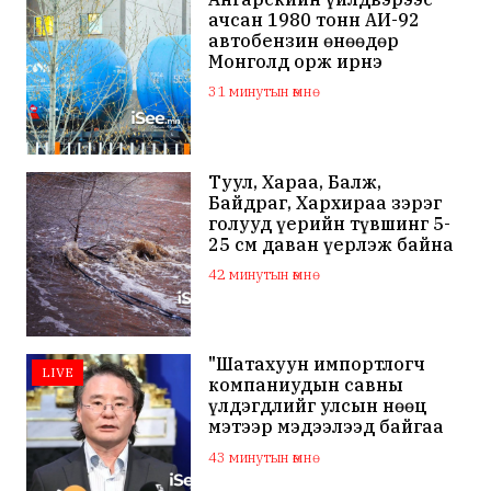
ачсан 1980 тонн АИ-92
автобензин өнөөдөр
Монголд орж ирнэ
31 минутын өмнө
Туул, Хараа, Балж,
Байдраг, Хархираа зэрэг
голууд үерийн түвшинг 5-
25 см даван үерлэж байна
42 минутын өмнө
"Шатахуун импортлогч
LIVE
компаниудын савны
үлдэгдлийг улсын нөөц
мэтээр мэдээлээд байгаа
нь буруу"
43 минутын өмнө