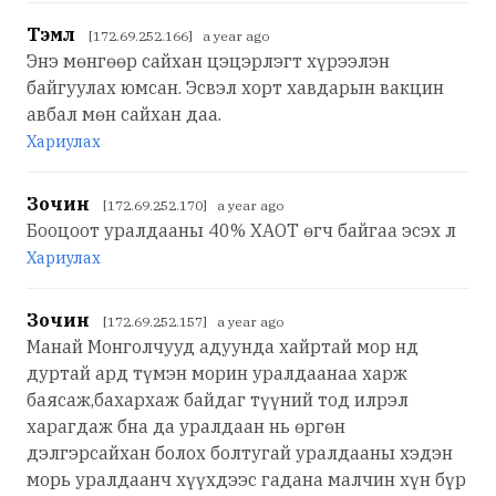
Тэмүүл
[172.69.252.166] a year ago
Энэ мөнгөөр сайхан цэцэрлэгт хүрээлэн
байгуулах юмсан. Эсвэл хорт хавдарын вакцин
авбал мөн сайхан даа.
Хариулах
Зочин
[172.69.252.170] a year ago
Бооцоот уралдааны 40% ХАОТ өгч байгаа эсэх л
Хариулах
Зочин
[172.69.252.157] a year ago
Манай Монголчууд адуунда хайртай мор нд
дуртай ард түмэн морин уралдаанаа харж
баясаж,бахархаж байдаг түүний тод илрэл
харагдаж бна да уралдаан нь өргөн
дэлгэрсайхан болох болтугай уралдааны хэдэн
морь уралдаанч хүүхдээс гадана малчин хүн бүр