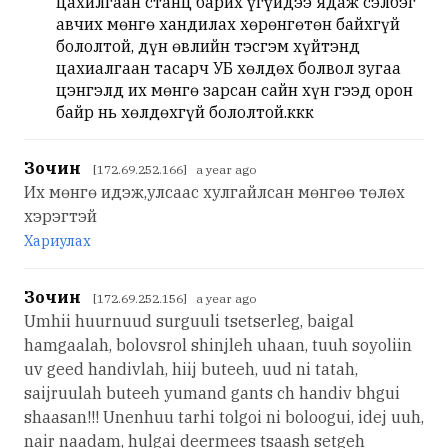
цахилгаан станц барих үгүйдээ ядаж сэлбэг
авчих мөнгө хандилах хөрөнгөтөн байхгүй
бололтой, дүн өвлийн тэсгэм хүйтэнд
цахиалгаан тасарч УБ хөлдөх болвол зугаа
цэнгэлд их мөнгө зарсан сайн хүн гээд орон
байр нь хөлдөхгүй бололтой.ккк
Зочин
[172.69.252.166] a year ago
Их мөнгө идэж,улсаас хулгайлсан мөнгөө төлөх
хэрэгтэй
Хариулах
Зочин
[172.69.252.156] a year ago
Umhii huurnuud surguuli tsetserleg, baigal
hamgaalah, bolovsrol shinjleh uhaan, tuuh soyoliin
uv geed handivlah, hiij buteeh, uud ni tatah,
saijruulah buteeh yumand gants ch handiv bhgui
shaasan!!! Unenhuu tarhi tolgoi ni boloogui, idej uuh,
nair naadam, hulgai deermees tsaash setgeh