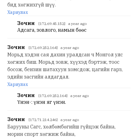
бид хөгжихгүй шүү.
Хариулах
Зочин
[172.69.45.152] a year ago
Адсага, зовлого, намын бөөс
Зочин
[172.69.252.164] a year ago
Морьд хэдэн сая дахин уралдсан ч Монгол улс
хөгжих биш. Морьд зовж, хүүхэд бэртэж, тоос
босож, бензин шатахуун хомсдож, цагийн гарз,
эдийн засгийн алдагдал.
Хариулах
Зочин
[172.69.252.164] a year ago
Үнэн-: үнэн яг үнэн.
Зочин
[172.71.214.246] a year ago
Барууны Сагс, хөлбөмбөгийш гүйцэж байна,
морин спорт хөгжиж байна,