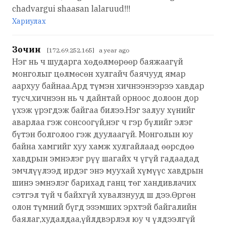
chadvargui shaasan lalaruud!!!
Хариулах
Зочин
[172.69.252.165] a year ago
Нэг нь ч шударга хөдөлмөрөөр баяжаагүй
монголыг цөлмөсөн хулгайч баячууд ямар
аархуу байнаа.Ард түмэн хичнээнээрээ хавдар
тусч,хичнээн нь ч дайнтай орноос долоон дор
үхэж үрэгдэж байгаа билээ.Нэг залуу хүнийг
аварлаа гэж сонсоогүй,нэг ч гэр бүлийг элэг
бүтэн болголоо гэж дуулаагүй. Монголын юу
байна хамгийг хуу хамж хулгайлаад өөрсдөө
хавдрын эмнэлэг рүү шагайх ч үгүй гадаадад
эмчлүүлээд ирдэг энэ муухай хүмүүс хавдрын
шинэ эмнэлэг барихад ганц төг хандивлачих
сэтгэл түй ч байхгүй хувалзнууд ш дээ.Өргөн
олон түмний бүгд эзэмших эрхтэй байгалийн
баялаг,худалдаа,үйлдвэрлэл юу ч үлдээлгүй