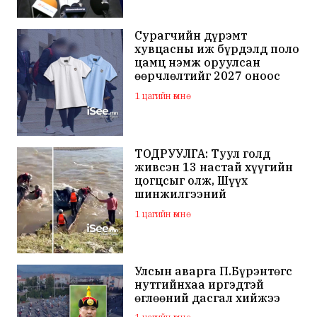
Сурагчийн дүрэмт
хувцасны иж бүрдэлд поло
цамц нэмж оруулсан
өөрчлөлтийг 2027 оноос
мөрдөхөөр тусгажээ
1 цагийн өмнө
ТОДРУУЛГА: Туул голд
живсэн 13 настай хүүгийн
цогцсыг олж, Шүүх
шинжилгээний
байгууллагад шилжүүлжээ
1 цагийн өмнө
Улсын аварга П.Бүрэнтөгс
нутгийнхаа иргэдтэй
өглөөний дасгал хийжээ