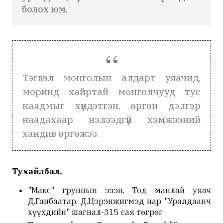
болох юм.
Тэгвэл монголын алдарт уяачид,
моринд хайртай монголчууд тус
наадмыг хүндэтгэн, өргөн дэлгэр
наадахаар нэлээдгүй хэмжээний
хандив өргөжээ.
Тухайлбал,
"Макс" группын эзэн, Тод манлай уяач
Д.Ганбаатар, Д.Цэрэнжигмэд нар "Уралдаанч
хүүхдийн" шагнал-315 сая төгрөг