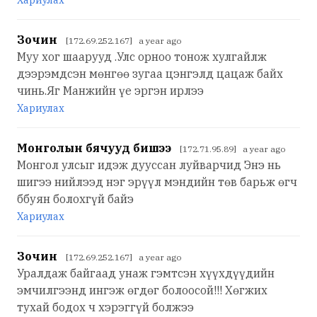
Хариулах
Зочин
[172.69.252.167] a year ago
Муу хог шаарууд .Улс орноо тонож хулгайлж
дээрэмдсэн мөнгөө зугаа цэнгэлд цацаж байх
чинь.Яг Манжийн үе эргэн ирлээ
Хариулах
Монголын бячууд бишээ
[172.71.95.89] a year ago
Монгол улсыг идэж дууссан луйварчид Энэ нь
шигээ нийлээд нэг эрүүл мэндийн төв барьж өгч
ббуян болохгүй байэ
Хариулах
Зочин
[172.69.252.167] a year ago
Уралдаж байгаад унаж гэмтсэн хүүхдүүдийн
эмчилгээнд ингэж өгдөг болоосой!!! Хөгжих
тухай бодох ч хэрэггүй болжээ