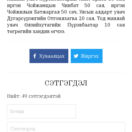
иргэн Чойжамцын Чинбат 50 сая, иргэн
Чойжилын Батжаргал 50 сач, Улсын алдарт уяач
Дугарсүрэнгийн Отгонлхагва 20 сая, Тод манлай
уяач Өлзийхутагийн Пүрэвбаатар 10 сая
төгрөгийн хандив өгчээ.
Хуваалцах
Жиргэх
СЭТГЭГДЭЛ
Нийт: 49 сэтгэгдэлтэй