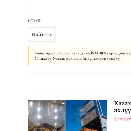
0/1000
Нийтлэх
Уншигчдын бичсэн сэтгэгдэлд
iSee.mn
хариуцлага х
бичихдээ бусдын эрх ашгийг хүндэтгэн үзнэ үү.
Казах
эхлү
29 минуты