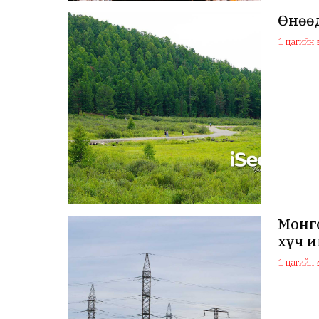
Өнөөд
1 цагийн ө
Монго
хүч 
1 цагийн ө