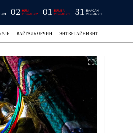
02
01
31
А
НЯМ
БЯМБА
БААСАН
8-03
2026-08-02
2026-08-01
2026-07-31
УУЛЬ
БАЙГАЛЬ ОРЧИН
ЭНТЕРТАЙНМЕНТ