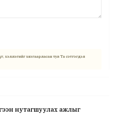
г, хэллэгийг хязгаарласан тул Та сэтгэгдэл
ргээн нутагшуулах ажлыг