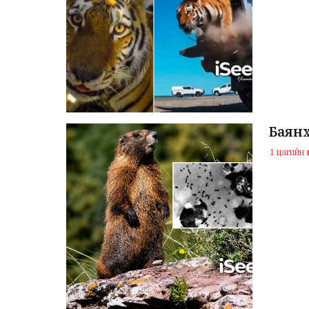
Баян
1 цагийн ө