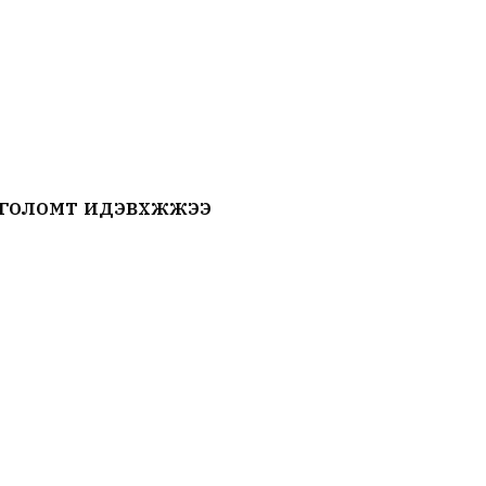
 голомт идэвхжжээ