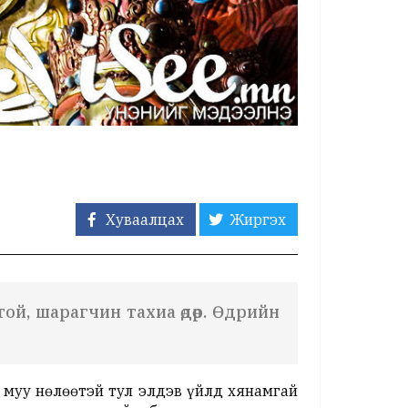
Хуваалцах
Жиргэх
ой, шарагчин тахиа өдөр. Өдрийн
г муу нөлөөтэй тул элдэв үйлд хянамгай