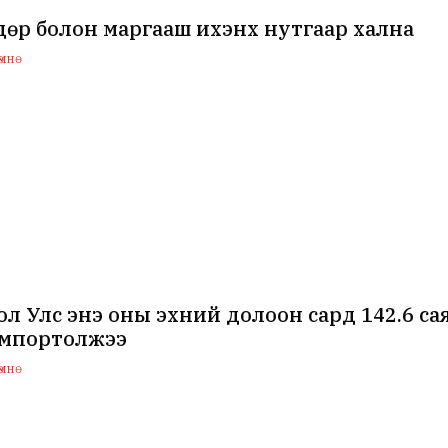
өр болон маргааш ихэнх нутгаар хална
мнө
л Улс энэ оны эхний долоон сард 142.6 с
импортолжээ
мнө