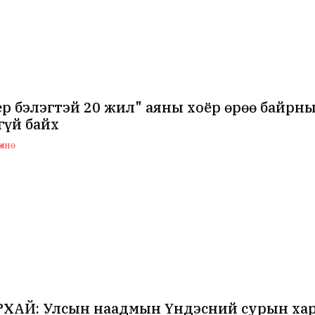
р бэлэгтэй 20 жил" аяны хоёр өрөө байрны 
гүй байх
мнө
ХАЙ: Улсын наадмын Үндэсний сурын хар