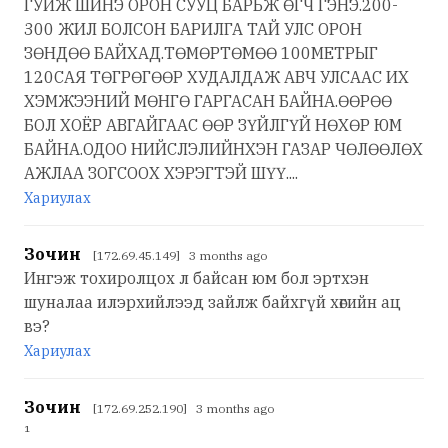
ГУЙЖ ШИНЭ ОРОН СУУЦ БАРЬЖ ӨГЧ ГЭНЭ.200-
300 ЖИЛ БОЛСОН БАРИЛГА ТАЙ УЛС ОРОН
ЗӨНДӨӨ БАЙХАД.ТӨМӨРТӨМӨӨ 100МЕТРЫГ
120САЯ ТӨГРӨГӨӨР ХУДАЛДАЖ АВЧ УЛСААС ИХ
ХЭМЖЭЭНИЙ МӨНГӨ ГАРГАСАН БАЙНА.ӨӨРӨӨ
БОЛ ХОЁР АВГАЙГААС ӨӨР ЗҮЙЛГҮЙ НӨХӨР ЮМ
БАЙНА.ОДОО НИЙСЛЭЛИЙНХЭН ГАЗАР ЧӨЛӨӨЛӨХ
АЖЛАА ЗОГСООХ ХЭРЭГТЭЙ ШҮҮ....
Хариулах
Зочин
[172.69.45.149] 3 months ago
Ингэж тохиролцох л байсан юм бол эртхэн
шуналаа илэрхийлээд зайлж байхгүй хөгийн ац
вэ?
Хариулах
Зочин
[172.69.252.190] 3 months ago
¹