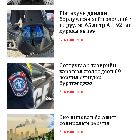
Шатахуун дамлан
борлуулсан хоёр зөрчлийг
илрүүлж, 65 литр АИ-92-ыг
хураан авчээ
2 цагийн өмнө
Согтуугаар тээврийн
хэрэгсэл жолоодсон 69
зөрчил өчигдөр
бүртгэгджээ
3 цагийн өмнө
Эко инновац ба ашиг
сонирхлын зөрчил
3 цагийн өмнө