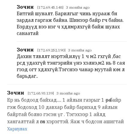
Зочин
[172.69.45.148] 3 months ago
Битгий шуналт. Барилгыг чинь нурааж бөөн
зардал гаргаж байна. Шинээр байр өгч байна.
Бэрдүүд вээ нэг ч хөдөлмөрлөхгүй байж шулах
санаатай
Зочин
[172.69.252.190] 3 months ago
Дахин төлөвлөлт нэртэй,илүү 1 ч м2 өгөхгүй ,бас
өөрсдөө удахгүй тэнгэрийн үнэ хэлнэ,м2 нь 8 сая
гээд огт хөдлөхгүй.Тэгснээ чанар муутай юм л
барьдаг..
Зочин
[172.68.93.139] 3 months ago
Ер нь бодоод байхад..... 1 айлын газрыг 1 өрөө байр
гэж бодоход 10 давхар байр барихад 9 айлын
байртай болно гэсэн үг . Тэгэхээр 1 айлд
хангалттай л өгөх хэрэгтэй. Яаж ч бодсон ашигтай
Хариулах