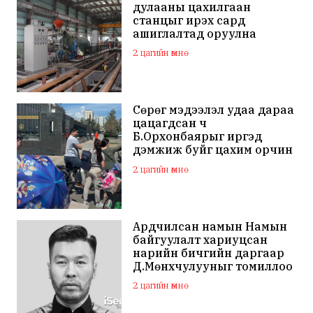
дулааны цахилгаан
станцыг ирэх сард
ашиглалтад оруулна
2 цагийн өмнө
Сөрөг мэдээлэл удаа дараа
цацагдсан ч
Б.Орхонбаярыг иргэд
дэмжиж буйг цахим орчин
дахь сэтгэгдэл харууллаа
2 цагийн өмнө
Ардчилсан намын Намын
байгуулалт хариуцсан
нарийн бичгийн даргаар
Д.Мөнхчулууныг томиллоо
2 цагийн өмнө