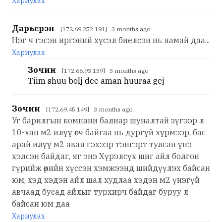
Хариулах
Дарьсүрэн
[172.69.252.191] 3 months ago
Нэг ч гэсэн иргэний хүсэл биелсэн нь яамай даа...
Хариулах
Зочин
[172.68.93.139] 3 months ago
Tiim shuu bolj dee aman huuraa gej
Зочин
[172.69.45.149] 3 months ago
Уг барилгын компани балиар шуналтай зүгээр л
10-хан м2 илүү өгч байгаа нь дургүй хүрмээр, бас
арай илүү м2 авая гэхээр тэнгэрт тулсан үнэ
хэлсэн байдаг, яг энэ Хүрэлсүх шиг айл болгон
гүрийж өөрийн хүссэн хэмжээнд шийдүүлэх байсан
юм, хэд хэдэн айл шал худлаа хэдэн м2 үнэгүй
авчаад бусад айлыг турхирч байдаг буруу л
байсан юм даа
Хариулах