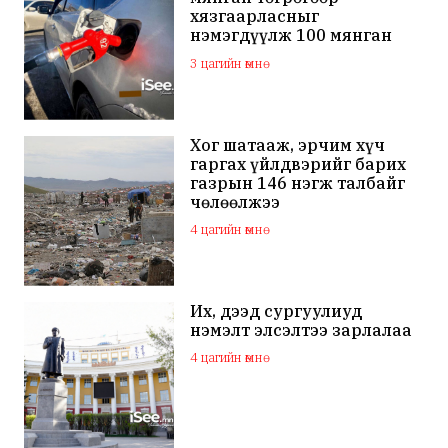
хязгаарласныг
нэмэгдүүлж 100 мянган
төгрөгт хүргэхээр судалж
3 цагийн өмнө
байна
Хог шатааж, эрчим хүч
гаргах үйлдвэрийг барих
газрын 146 нэгж талбайг
чөлөөлжээ
4 цагийн өмнө
Их, дээд сургуулиуд
нэмэлт элсэлтээ зарлалаа
4 цагийн өмнө