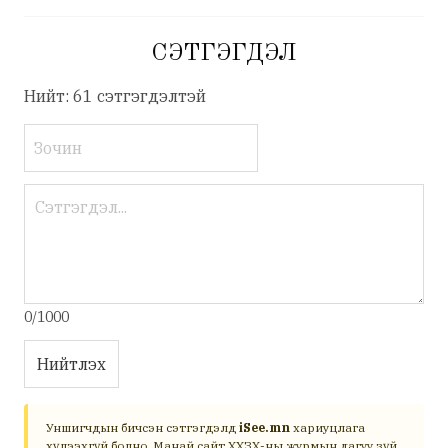
СЭТГЭГДЭЛ
Нийт: 61 сэтгэгдэлтэй
0/1000
Нийтлэх
Уншигчдын бичсэн сэтгэгдэлд
iSee.mn
хариуцлага
хүлээхгүй болно. Манай сайт ХХЗХ-ны журмын дагуу зүй