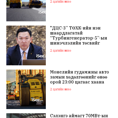
2 цагийн өмнө
"ДЦС-3” ТӨХК-ийн нэн
шаардлагатай
“Турбингенератор-5”-ын
шинэчлэлийн төсвийг
шийдвэрлэхээр болов
2 цагийн өмнө
Монелийн гудамжны авто
замын хөдөлгөөнийг өнөө
орой 23:00 цагаас хаана
2 цагийн өмнө
Сэлэнгэ аймагт 70МВт-ын