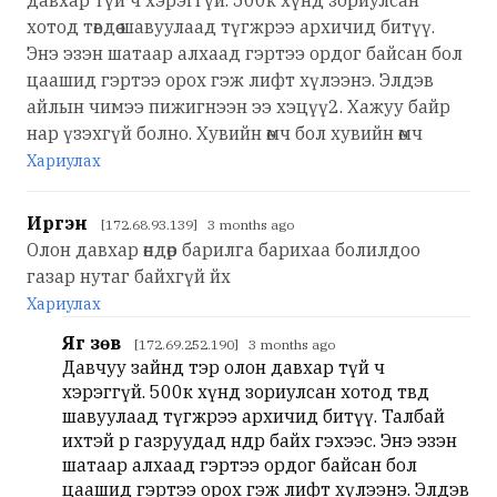
хотод төвдөө шавуулаад түгжрээ архичид битүү.
Энэ эзэн шатаар алхаад гэртээ ордог байсан бол
цаашид гэртээ орох гэж лифт хүлээнэ. Элдэв
айлын чимээ пижигнээн ээ хэцүү2. Хажуу байр
нар үзэхгүй болно. Хувийн өмч бол хувийн өмч
Хариулах
Иргэн
[172.68.93.139] 3 months ago
Олон давхар өндөр барилга барихаа болилдоо
газар нутаг байхгүй йх
Хариулах
Яг зөв
[172.69.252.190] 3 months ago
Давчуу зайнд тэр олон давхар түй ч
хэрэггүй. 500к хүнд зориулсан хотод төвдөө
шавуулаад түгжрээ архичид битүү. Талбай
ихтэй өөр газруудад өндөр байх гэхээс. Энэ эзэн
шатаар алхаад гэртээ ордог байсан бол
цаашид гэртээ орох гэж лифт хүлээнэ. Элдэв