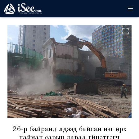
26-р байранд үлдээд байсан нэг өрх
найман сарын дараа гүйцэтгэгч