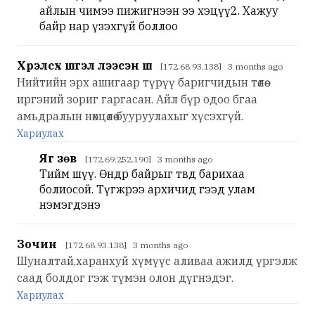
айлын чимээ пижигнээн ээ хэцүү2. Хажуу
байр нар үзэхгүй боллоо
Хүрэлсүх шүгэл үлээсэн шүү
[172.68.93.138] 3 months ago
Нийтийн эрх ашигаар түрүү баригчидын төлөө
иргэний зориг гаргасан. Айл бүр одоо бгаа
амьдралын нөхцөлөө бууруулахыг хүсэхгүй.
Хариулах
Яг зөв
[172.69.252.190] 3 months ago
Тийм шүү. Өндөр байрыг төвд барихаа
болиосой. Түгжрээ архичид гээд улам
нэмэгдэнэ
Зочин
[172.68.93.138] 3 months ago
Шуналтай,харанхуй хүмүүс аливаа ажилд үргэлж
саад болдог гэж түмэн олон дүгнэдэг.
Хариулах