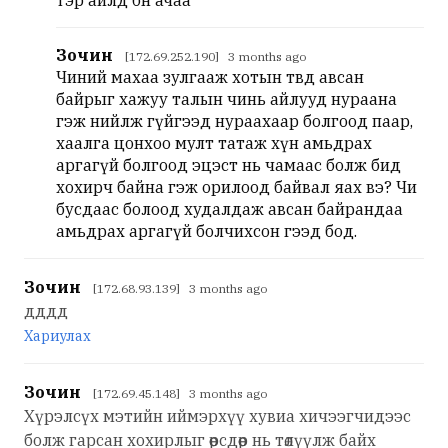
Зочин
[172.69.252.190] 3 months ago
Чиний махаа зулгааж хотын төвд авсан
байрыг хажуу талын чинь айлууд нураана
гэж нийлж гүйгээд нураахаар болгоод паар,
хаалга цонхоо мулт татаж хүн амьдрах
аргагүй болгоод эцэст нь чамаас болж бид
хохирч байна гэж орилоод байвал яах вэ? Чи
бусдаас болоод худалдаж авсан байрандаа
амьдрах аргагүй болчихсон гээд бод.
Зочин
[172.68.93.139] 3 months ago
дддд
Хариулах
Зочин
[172.69.45.148] 3 months ago
Хүрэлсүх мэтийн иймэрхүү хувиа хичээгчидээс
болж гарсан хохирлыг өөрсдөөр нь төлүүлж байх