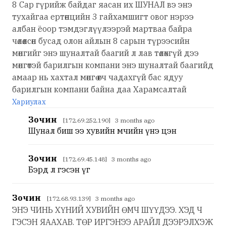
8 Сар гүрийж байдаг яасан их ШУНАЛ вэ энэ
тухайгаа ертөнцийн 3 гайхамшигт овог нэрээ
албан ёоор тэмдэглүүлээрэй мартваа байра
чөлөөлсөн бусад олон айлын 8 сарын түрээсийн
мөнгийг энэ шуналтай баагий л лав төлөхгүй дээ
мөнгөтэй барилгын компани энэ шуналтай баагийд
амаар нь хахтал мөнгө өгч чадахгүй бас ядуу
барилгын компани байна даа Харамсалтай
Хариулах
Зочин
[172.69.252.190] 3 months ago
Шунал биш ээ хувийн өмчийн үнэ цэн
Зочин
[172.69.45.148] 3 months ago
Бэрд л гэсэн үг
Зочин
[172.68.93.139] 3 months ago
ЭНЭ ЧИНЬ ХҮНИЙ ХУВИЙН ӨМЧ ШҮҮДЭЭ. ХЭД Ч
ГЭСЭН ЯААХАВ. ТӨР ИРГЭНЭЭ АРАЙЛ ДЭЭРЭЛХЭЖ