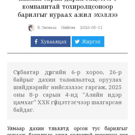
компанитай тохиролцсоноор
барилгыг нураах ажил эхэллээ
Б. Энхмаа
Нийгэм
2026-05-11
Хуваалцах
Жиргэх
Сүхбаатар дүүргийн 6-
р
хороо, 26-
р
байрыг дахин төлөвлөлтөд оруулах
шийдвэрийг нийслэлээс гаргаж, 2025
оны 8-
р
сарын 4-нд “Азийн идэр
цамхаг” ХХК гүйцэтгэгчээр шалгарсан
байдаг.
Улмаар дахин төлөвлөлтөд орсон тус барилгыг
нурааж, барилгын ажил эхлэхтэй зэрэгцэн нэг