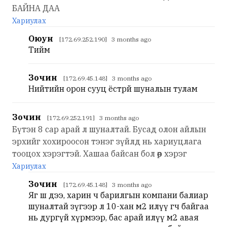
БАЙНА ДАА
Хариулах
Оюун
[172.69.252.190] 3 months ago
Тийм
Зочин
[172.69.45.148] 3 months ago
Нийтийн орон сууц ёстрй шуналын тулам
Зочин
[172.69.252.191] 3 months ago
Бүтэн 8 сар арай л шуналтай. Бусад олон айлын
эрхийг хохироосон тэнэг зүйлд нь хариуцлага
тооцох хэрэгтэй. Хашаа байсан бол өөр хэрэг
Хариулах
Зочин
[172.69.45.148] 3 months ago
Яг ш дээ, харин ч барилгын компани балиар
шуналтай зүгээр л 10-хан м2 илүү өгч байгаа
нь дургүй хүрмээр, бас арай илүү м2 авая