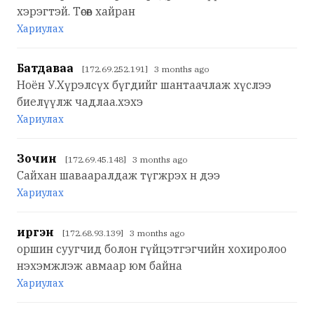
хэрэгтэй. Төсөв хайран
Хариулах
Батдаваа
[172.69.252.191] 3 months ago
Ноён У.Хүрэлсүх бүгдийг шантаачлаж хүслээ
биелүүлж чадлаа.хэхэ
Хариулах
Зочин
[172.69.45.148] 3 months ago
Сайхан шавааралдаж түгжрэх н дээ
Хариулах
иргэн
[172.68.93.139] 3 months ago
оршин суугчид болон гүйцэтгэгчийн хохиролоо
нэхэмжлэж авмаар юм байна
Хариулах