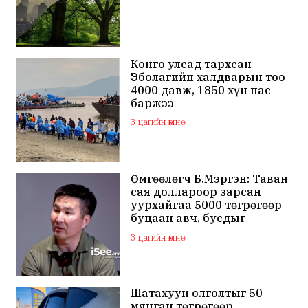
Конго улсад тархсан
Эболагийн халдварын тоо
4000 давж, 1850 хүн нас
баржээ
3 цагийн өмнө
Өмгөөлөгч Б.Мэргэн: Таван
сая доллароор зарсан
уурхайгаа 5000 төгрөгөөр
буцаан авч, бусдыг
залилсан Ө.Ганзоригийн
3 цагийн өмнө
өмгөөлөгч ёс зүйгүйгээр
бусдын нэр хүндэд
халдаж, худал мэдээлэл
тараалаа
Шатахуун олголтыг 50
мянган төгрөгөөр