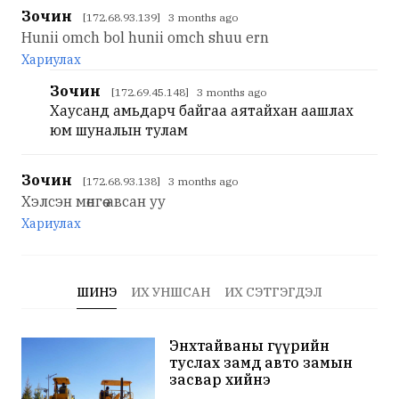
Зочин
[172.68.93.139] 3 months ago
Hunii omch bol hunii omch shuu ern
Хариулах
Зочин
[172.69.45.148] 3 months ago
Хаусанд амьдарч байгаа аятайхан аашлах
юм шуналын тулам
Зочин
[172.68.93.138] 3 months ago
Хэлсэн мөнгөө авсан уу
Хариулах
ШИНЭ
ИХ УНШСАН
ИХ СЭТГЭГДЭЛ
Энхтайваны гүүрийн
туслах замд авто замын
засвар хийнэ