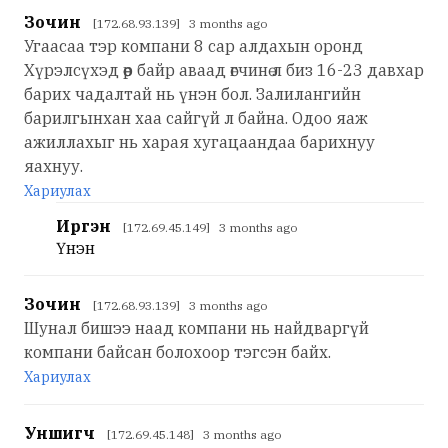
Зочин
[172.68.93.139] 3 months ago
Угаасаа тэр компани 8 сар алдахын оронд
Хүрэлсүхэд өөр байр аваад өгчинө л биз 16-23 давхар
барих чадалтай нь үнэн бол. Залилангийн
барилгынхан хаа сайгүй л байна. Одоо яаж
ажиллахыг нь харая хугацаандаа барихнуу
яахнуу.
Хариулах
Иргэн
[172.69.45.149] 3 months ago
Үнэн
Зочин
[172.68.93.139] 3 months ago
Шунал бишээ наад компани нь найдваргүй
компани байсан болохоор тэгсэн байх.
Хариулах
Уншигч
[172.69.45.148] 3 months ago