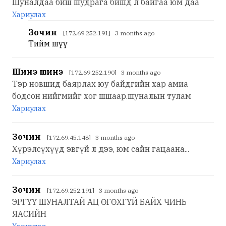
Шуналдаа биш шудрага бишд л байгаа юм даа
Хариулах
Зочин
[172.69.252.191] 3 months ago
Тийм шүү
Шинэ шинэ
[172.69.252.190] 3 months ago
Тэр новшид баярлах юу байдгийн хар амиа
бодсон нийгмийг хог шшаар.шуналын тулам
Хариулах
Зочин
[172.69.45.148] 3 months ago
Хүрэлсүхүүд эвгүй л дээ, юм сайн гацаана...
Хариулах
Зочин
[172.69.252.191] 3 months ago
ЭРГҮҮ ШУНАЛТАЙ АЦ ӨГӨХГҮЙ БАЙХ ЧИНЬ
ЯАСИЙН