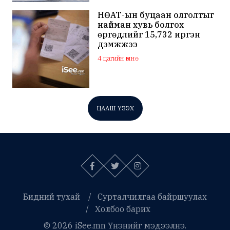
НӨАТ-ын буцаан олголтыг
найман хувь болгох
өргөдлийг 15,732 иргэн
дэмжжээ
4 цагийн өмнө
ЦААШ ҮЗЭХ
Бидний тухай
Сурталчилгаа байршуулах
Холбоо барих
© 2026 iSee.mn Үнэнийг мэдээлнэ.