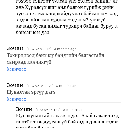
гэхээр тэнгэрт тулсан үнэ хэлсэн байдаг, яг
энэ Хүрэлсүх шиг айл болгон гүрийж өөрийн
хүссэн хэмжээнд шийдүүлэх байсан юм, хэд
хэдэн айл шал худлаа хэдэн м2 үнэгүй
авчаад бусад айлыг турхирч байдаг буруу л
байсан юм даа
Зочин
[172.69.45.148] 3 months ago
Тохирцлоод байх юу байдгийн балгастайн
самраад хаячихгүй
Хариулах
Зочин
[172.69.252.190] 3 months ago
Шуналтай эргүү дагз
Хариулах
Зочин
[172.69.45.149] 3 months ago
Юун шуналтай гэж зөв ш дээ. Аоай гэжавчихөөд
ипотёк төлж дуусаагүй байхад нураана гэдэг
тэр айлд бөөн ачаа