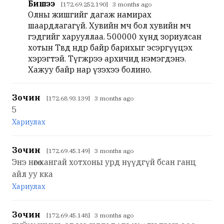
Бишээ
[172.69.252.190] 3 months ago
Олны жишгийг дагаж намирах
шаардлагагүй. Хувийн өмч бол хувийн өмч
гэдгийг харууллаа. 500000 хүнд зориулсан
хотын Төвд өндөр байр барихыг эсэргүүцэх
хэрэгтэй. Түгжрээ архичид нэмэгдэнэ.
Хажуу байр нар үзэхээ болино.
Зочин
[172.68.93.139] 3 months ago
5
Хариулах
Зочин
[172.69.45.149] 3 months ago
Энэ нөгөө хангай хотхоны урд нүүдгүй бсан ганц
айл уу кка
Хариулах
Зочин
[172.69.45.148] 3 months ago