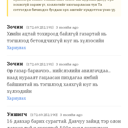
зохисгүй зарим үг, хэллэгийг хязгаарласан тул Та
сэтгэгдэл бичихдээ бусдын эрх ашгийг хүндэтгэн үзнэ үү.
Зочин
[172.69.252.191] 3 months ago
Хөгийн ацтай тохироод байлгүй газартай нь
тэгшлээд бетондчихгүй юуг нь хүлээсийн
Хариулах
Зочин
[172.69.252.191] 3 months ago
Өөр газар бариачээ... нийслэлийн авилгачдаа...
наад нураалт гацаасан пиздагаа ямбий
байшинтай нь тэгшлээд хаяхгүй юуг нь
хүлээдийн
Хариулах
Уншигч
[172.69.252.190] 3 months ago
16 давхар барих сурагтай. Давчуу зайнд тэр олон
давхар түй ч хэрэггүй. 500к хүнд зориулсан