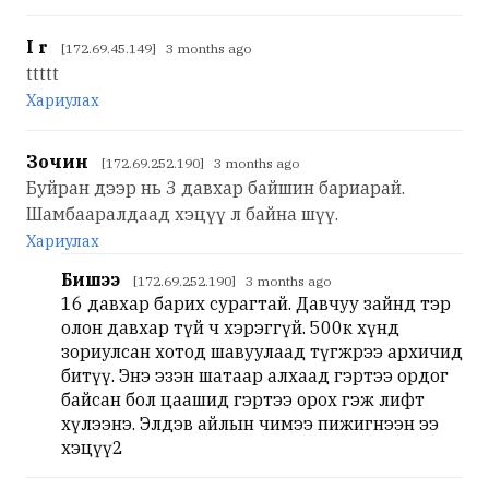
I r
[172.69.45.149] 3 months ago
ttttt
Хариулах
Зочин
[172.69.252.190] 3 months ago
Буйран дээр нь 3 давхар байшин бариарай.
Шамбааралдаад хэцүү л байна шүү.
Хариулах
Бишээ
[172.69.252.190] 3 months ago
16 давхар барих сурагтай. Давчуу зайнд тэр
олон давхар түй ч хэрэггүй. 500к хүнд
зориулсан хотод шавуулаад түгжрээ архичид
битүү. Энэ эзэн шатаар алхаад гэртээ ордог
байсан бол цаашид гэртээ орох гэж лифт
хүлээнэ. Элдэв айлын чимээ пижигнээн ээ
хэцүү2