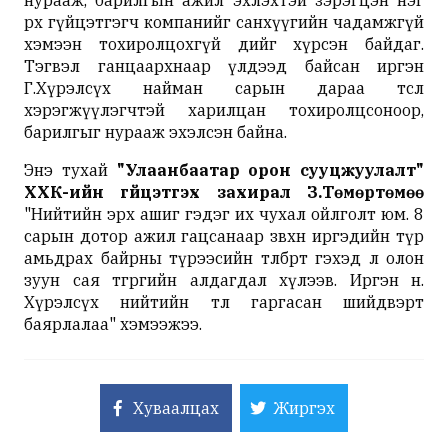
өрх гүйцэтгэгч компанийг санхүүгийн чадамжгүй
хэмээн тохиролцохгүй өдийг хүрсэн байдаг.
Тэгвэл
ганцаархнаар
үлдээд байсан иргэн
Г.Хүрэлсүх найман сарын дараа төсөл
хэрэгжүүлэгчтэй харилцан
тохиролцсоноор
,
барилгыг нурааж эхэлсэн байна.
Энэ тухай
"Улаанбаатар орон
сууцжуулалт
"
ХХК-ийн гүйцэтгэх захирал З.
Төмөртөмөө
"Нийтийн эрх ашиг гэдэг их чухал ойлголт юм. 8
сарын дотор ажил гацсанаар зөвхөн иргэдийн түр
амьдрах байрны түрээсийн төлбөрт гэхэд л олон
зуун сая төгрөгийн алдагдал хүлээв. Иргэн н.
Хүрэлсүх нийтийн төлөө гаргасан шийдвэрт
баярлалаа" хэмээжээ.
Хуваалцах
Жиргэх