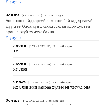
Хариулах
Зочин
[172.69.45.148] 3 months ago
Энэ олон найдваргүй компани байхад аргагүй
шүү дээ. Олон хүн хулхидуулсан одоо хүртэл
орон гэргүй хүмүүс байна
Хариулах
Зочин
[172.69.252.190] 3 months ago
Тх.
Зочин
[172.69.252.191] 3 months ago
Яг үнэн
Яг зөв
[172.69.252.190] 3 months ago
Их Олон жил байраа хүлээсэн улсууд бна
Зочин
[172.69.252.191] 3 months ago