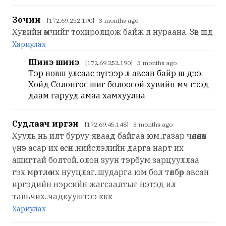
Зочин
[172.69.252.190] 3 months ago
Хувийн өмчийг тохиролцож байж л нураана. Зөв шд
Хариулах
Шинэ шинэ
[172.69.252.190] 3 months ago
Тэр новш улсаас зүгээр л авсан байр ш дээ.
Хойд Солонгос шиг болоосой хувийн өмч гээд
даам гарууд амаа хамхуулна
Судлаач иргэн
[172.69.45.148] 3 months ago
Хууль нь илт буруу яваад байгаа юм..газар чөлөөлөх
үнэ асар их өссөн..нийслэлийн дарга нарт их
ашигтай болтой..олон зуун тэрбум зарцууллаа
гэх мөртлөө их нууцлаг..шударга юм бол төлбөр авсан
иргэдийн нэрсийн жагсаалтыг нэтэд ил
тавьчих..чадкууштээ ккк
Хариулах