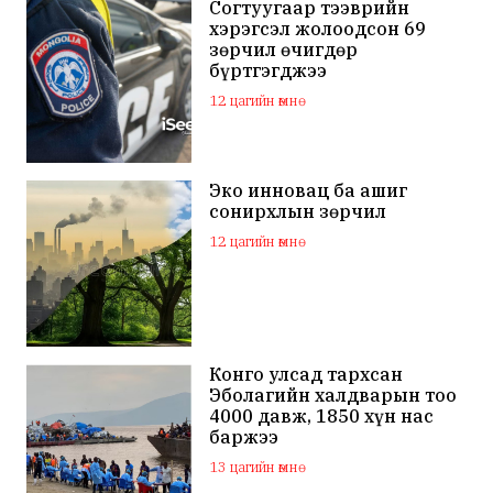
Согтуугаар тээврийн
хэрэгсэл жолоодсон 69
зөрчил өчигдөр
бүртгэгджээ
12 цагийн өмнө
Эко инновац ба ашиг
сонирхлын зөрчил
12 цагийн өмнө
Конго улсад тархсан
Эболагийн халдварын тоо
4000 давж, 1850 хүн нас
баржээ
13 цагийн өмнө