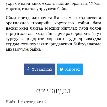
ухрах үйлдэд хийх үедээ 2 настай, эрэгтэй, “М”-ыг
мөргөж, гэмтэл учруулсан байна.
Иймд иргэд, жолооч та бүхэн замын хөдөлгөөнд
оролцохдоо тээврийн хэрэгслээ тойрч бага
насны хүүхэд байгаа эсэхийг нягтлах, гарц болон
гарцгүй хэсгээс хүүхэд гүйн гарч ирэх эрсдэлтэй тул
сургууль, цэцэрлэг, хороолол, гудмаар явахдаа
хурдаа тохируулахыг цагдаагийн байгууллагаас
анхааруулж байна.
Хуваалцах
Жиргэх
СЭТГЭГДЭЛ
Нийт: 1 сэтгэгдэлтэй