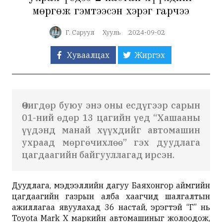
мөргөж гэмтээсэн хэрэг гарчээ
Г. Саруул
Хууль
2024-09-02
Хуваалцах
Жиргэх
Өчигдөр буюу энэ оны есдүгээр сарын
01-ний өдөр 13 цагийн үед “Хашааны
үүдэнд манай хүүхдийг автомашин
ухраад мөргөчихлөө” гэх дуудлага
цагдаагийн байгууллагад ирсэн.
Дуудлага, мэдээллийн дагуу Баяхонгор аймгийн
цагдаагийн газрын алба хаагчид шалгалтын
ажиллагаа явуулахад 36 настай, эрэгтэй “Г” нь
Toyota Mark X маркийн автомашиныг жолоодож,