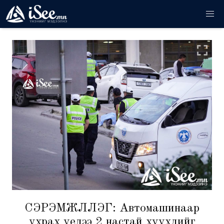
СЭРЭМЖЛҮҮЛЭГ: Автомашинаар
ухрах үедээ 2 настай хүүхдийг