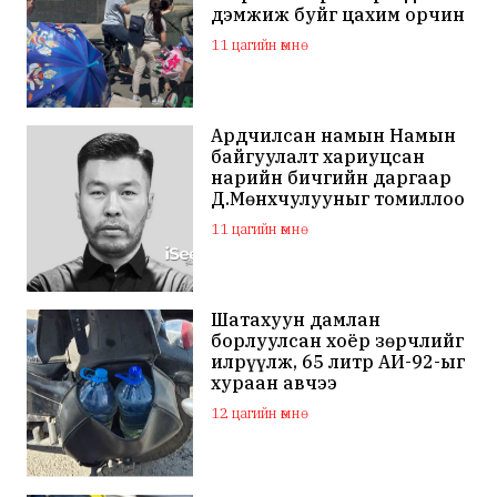
дэмжиж буйг цахим орчин
дахь сэтгэгдэл харууллаа
11 цагийн өмнө
Ардчилсан намын Намын
байгуулалт хариуцсан
нарийн бичгийн даргаар
Д.Мөнхчулууныг томиллоо
11 цагийн өмнө
Шатахуун дамлан
борлуулсан хоёр зөрчлийг
илрүүлж, 65 литр АИ-92-ыг
хураан авчээ
12 цагийн өмнө