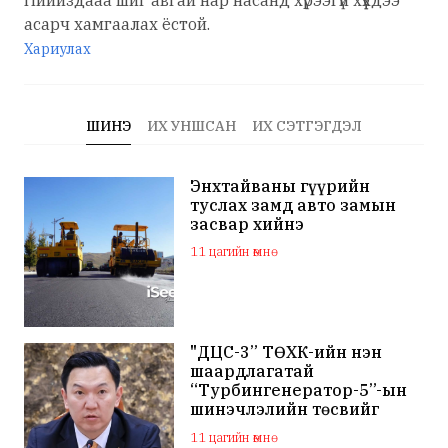
Пиииздааа шиг авгай нар насанд хүрээгүй хүүхдээ
асарч хамгаалах ёстой.
Хариулах
ШИНЭ
ИХ УНШСАН
ИХ СЭТГЭГДЭЛ
Энхтайваны гүүрийн
туслах замд авто замын
засвар хийнэ
11 цагийн өмнө
"ДЦС-3” ТӨХК-ийн нэн
шаардлагатай
“Турбингенератор-5”-ын
шинэчлэлийн төсвийг
шийдвэрлэхээр болов
11 цагийн өмнө