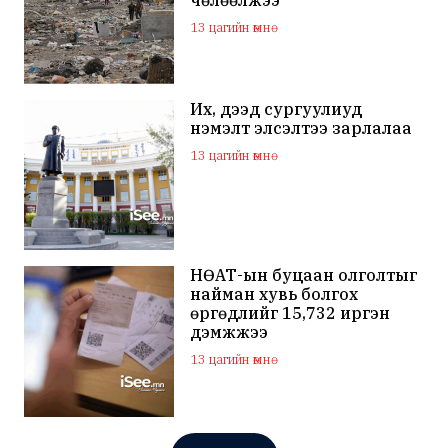
13 цагийн өмнө
Их, дээд сургуулиуд
нэмэлт элсэлтээ зарлалаа
13 цагийн өмнө
НӨАТ-ын буцаан олголтыг
найман хувь болгох
өргөдлийг 15,732 иргэн
дэмжжээ
13 цагийн өмнө