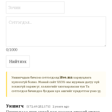
0/1000
Нийтлэх
Уншигчдын бичсэн сэтгэгдэлд
iSee.mn
хариуцлага
хүлээхгүй болно. Манай сайт ХХЗХ-ны журмын дагуу зүй
зохисгүй зарим үг, хэллэгийг хязгаарласан тул Та
сэтгэгдэл бичихдээ бусдын эрх ашгийг хүндэтгэн үзнэ үү.
Уншигч
[172.69.252.171] 2 years ago