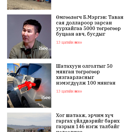
Өмгөөлөгч Б.Мэргэн: Таван
сая доллароор зарсан
уурхайгаа 5000 төгрөгөөр
буцаан авч, бусдыг
залилсан Ө.Ганзоригийн
13 цагийн өмнө
өмгөөлөгч ёс зүйгүйгээр
бусдын нэр хүндэд
халдаж, худал мэдээлэл
тараалаа
Шатахуун олголтыг 50
мянган төгрөгөөр
хязгаарласныг
нэмэгдүүлж 100 мянган
төгрөгт хүргэхээр судалж
13 цагийн өмнө
байна
Хог шатааж, эрчим хүч
гаргах үйлдвэрийг барих
газрын 146 нэгж талбайг
чөлөөлжээ