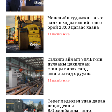
Монелийн гудамжны авто
замын хөдөлгөөнийг өнөө
орой 23:00 цагаас хаана
11 цагийн өмнө
Сэлэнгэ аймагт 70МВт-ын
дулааны цахилгаан
станцыг ирэх сард
ашиглалтад оруулна
11 цагийн өмнө
Сөрөг мэдээлэл удаа дараа
цацагдсан ч
Б.Орхонбаярыг иргэд