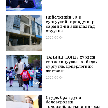
Нийслэлийн 30-р
сургуулийг аравдугаар
сарын 1-нд ашиглалтад
оруулна
2026-08-04
ТАНИЛЦ: КОП17 хурлын
үеэр зохицуулалт хийгдэх
сургууль, цэцэрлэгийн
жагсаалт
2026-08-04
Суурь, бүрэн дунд
боловсролын
тодорхойлолтыг англи хэл