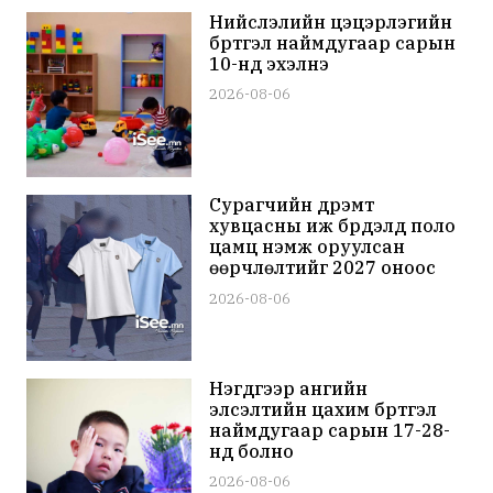
Нийслэлийн цэцэрлэгийн
бүртгэл наймдугаар сарын
10-нд эхэлнэ
2026-08-06
Сурагчийн дүрэмт
хувцасны иж бүрдэлд поло
цамц нэмж оруулсан
өөрчлөлтийг 2027 оноос
мөрдөхөөр тусгажээ
2026-08-06
Нэгдүгээр ангийн
элсэлтийн цахим бүртгэл
наймдугаар сарын 17-28-
нд болно
2026-08-06