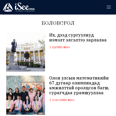
БОЛОВСРОЛ
Их, дээд сургуулиуд
нэмэлт элсэлтээ зарлалаа
1 цагийн өмнө
Олон улсын математикийн
67 дугаар олимпиадад
амжилттай оролцсон багш,
сурагчдаа урамшууллаа
1 хоногийн өмнө