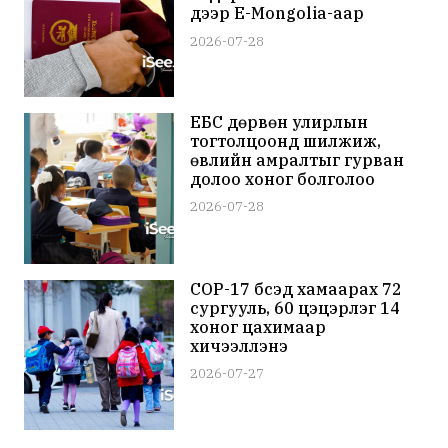
дээр E-Mongolia-аар
дамжуулан цахим
2026-07-28
апостильтай авах
боломжтой боллоо
ЕБС дөрвөн улирлын
тогтолцоонд шилжиж,
өвлийн амралтыг гурван
долоо хоног болголоо
2026-07-28
CОР-17 бүсэд хамаарах 72
сургууль, 60 цэцэрлэг 14
хоног цахимаар
хичээллэнэ
2026-07-27