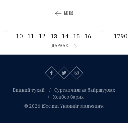
ӨМНӨХ
…
…
10
11
12
13
14
15
16
1790
ДАРААХ
Бидний тухай
Сурталчилгаа байршуулах
Холбоо барих
© 2026 iSee.mn Үнэнийг мэдээлнэ.