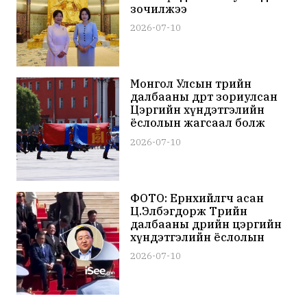
зочилжээ
2026-07-10
Монгол Улсын төрийн
далбааны өдөрт зориулсан
Цэргийн хүндэтгэлийн
ёслолын жагсаал болж
байна
2026-07-10
ФОТО: Ерөнхийлөгч асан
Ц.Элбэгдорж Төрийн
далбааны өдрийн цэргийн
хүндэтгэлийн ёслолын
жагсаалд оролцож байна
2026-07-10