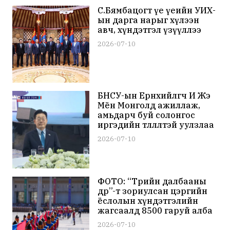
С.Бямбацогт үе үеийн УИХ-
ын дарга нарыг хүлээн
авч, хүндэтгэл үзүүллээ
2026-07-10
БНСУ-ын Ерөнхийлөгч И Жэ
Мён Монголд ажиллаж,
амьдарч буй солонгос
иргэдийн төлөөлөлтэй уулзлаа
2026-07-10
ФОТО: “Төрийн далбааны
өдөр”-т зориулсан цэргийн
ёслолын хүндэтгэлийн
жагсаалд 8500 гаруй алба
хаагч оролцлоо
2026-07-10