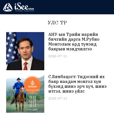
УЛС ТӨР
АНУ-ын Төрийн нарийн
бичгийн дарга М.Рубио
Монголын ард түмэнд
баярын мэндчилгээ
дэвшүүллээ
2026-07-11
С.Бямбацогт: Үндэсний их
баяр наадам монгол хүн
бүхэнд шинэ эрч хүч, шинэ
итгэл, шинэ үйлс
бүтээлийн урам зориг
2026-07-11
хайрлах болтугай