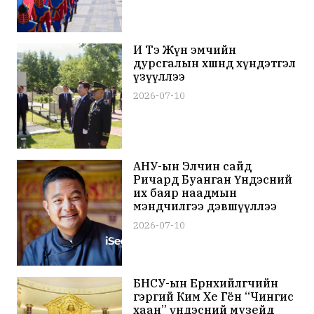
И Тэ Жүн эмчийн
дурсгалын хөшөөнд хүндэтгэл
үзүүллээ
2026-07-10
АНУ-ын Элчин сайд
Ричард Буанган Үндэсний
их баяр наадмын
мэндчилгээ дэвшүүллээ
2026-07-10
БНСУ-ын Ерөнхийлөгчийн
гэргий Ким Хе Гён “Чингис
хаан” үндэсний музейд