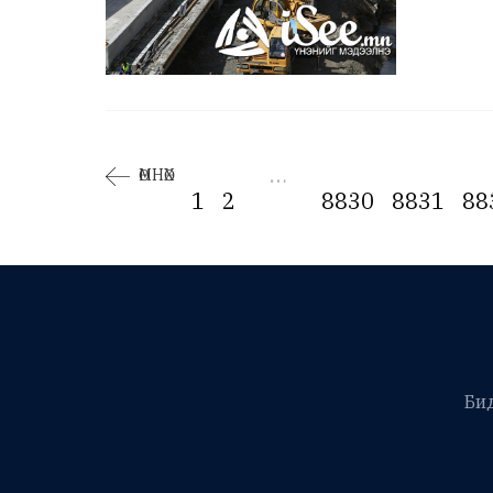
…
ӨМНӨХ
1
2
8830
8831
88
Би