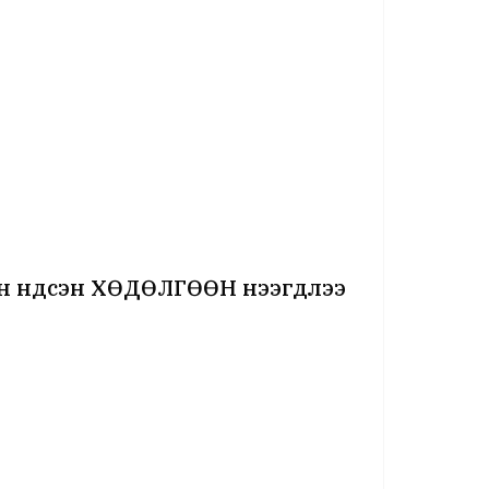
ын үндсэн ХӨДӨЛГӨӨН нээгдлээ