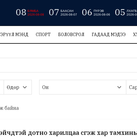
08
07
06
05
БЯМБА
БААСАН
ПҮРЭВ
ЛХАГВ
2026-08-08
2026-08-07
2026-08-06
2026-0
ЭРҮҮЛ МЭНД
СПОРТ
БОЛОВСРОЛ
ГАДААД МЭДЭЭ
Х
ж байна
эйчүүдтэй дотно харилцаа үүсгэж хар тамхин