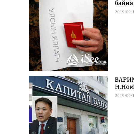
байна
2019-09-
БАРИМ
Н.Ном
2019-09-