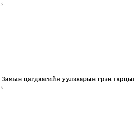
16
 Замын цагдаагийн уулзварын гүүрэн гарц
16