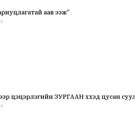
ариуцлагатай аав ээж”
16
гээр цэцэрлэгийн ЗУРГААН хүүхэд цусан суу
16