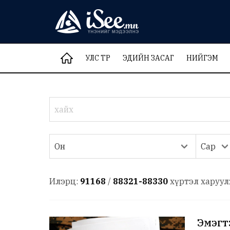
УЛС ТӨР
ЭДИЙН ЗАСАГ
НИЙГЭМ
Илэрц:
91168
/
88321-88330
хүртэл харуул
Эмэгт