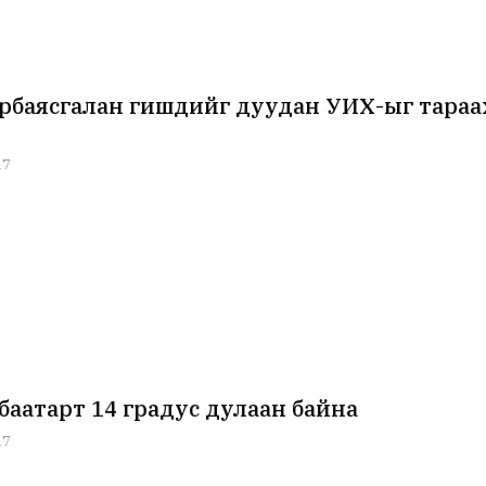
рбаясгалан гишүүдийг дуудан УИХ-ыг тараах
17
баатарт 14 градус дулаан байна
17