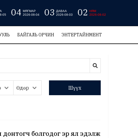
04
03
02
А
МЯГМАР
ДАВАА
НЯМ
8-05
2026-08-04
2026-08-03
2026-08-02
УУЛЬ
БАЙГАЛЬ ОРЧИН
ЭНТЕРТАЙНМЕНТ
Шүүх
ы донтогч болгодог эр ял эдэлж