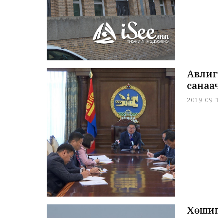
Авлиг
санаа
2019-09-
Хөшиг