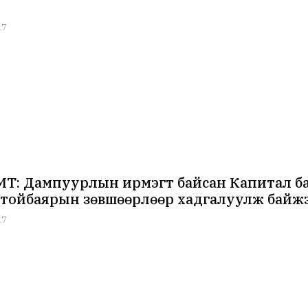
17
Т: Дампуурлын ирмэгт байсан Капитал б
тойбаярын зөвшөөрлөөр хадгалуулж байж
17