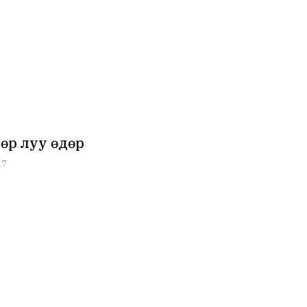
өр луу өдөр
17