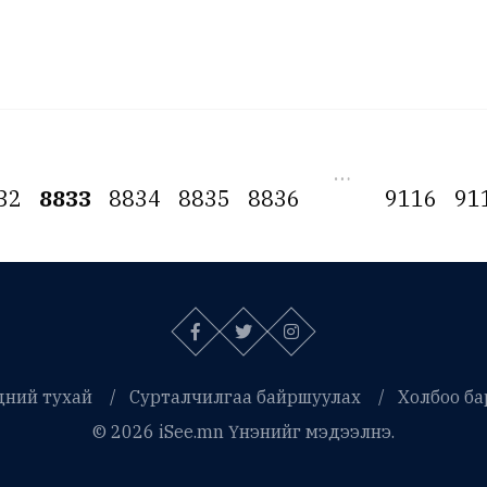
…
32
8833
8834
8835
8836
9116
91
дний тухай
Сурталчилгаа байршуулах
Холбоо ба
© 2026 iSee.mn Үнэнийг мэдээлнэ.