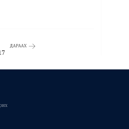
ДАРААХ
17
рих