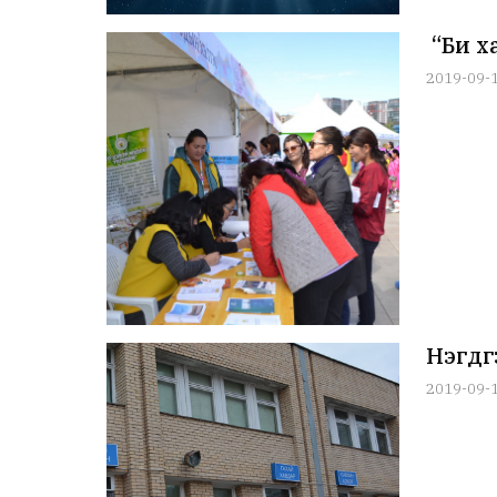
“Би х
2019-09-
Нэгдү
2019-09-