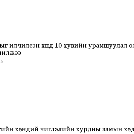
ыг илчилсэн хүнд 10 хувийн урамшуулал о
чилжээ
16
ийн хөндий чиглэлийн хурдны замын хөд