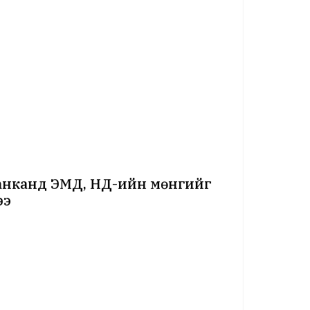
анканд ЭМД, НД-ийн мөнгийг
ээ