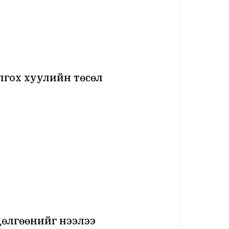
лгох хуулийн төсөл
өлгөөнийг нээлээ