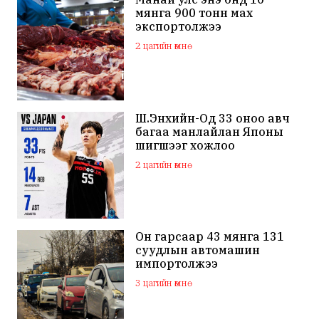
мянга 900 тонн мах
экспортолжээ
2 цагийн өмнө
Ш.Энхийн-Од 33 оноо авч
багаа манлайлан Японы
шигшээг хожлоо
2 цагийн өмнө
Он гарсаар 43 мянга 131
суудлын автомашин
импортолжээ
3 цагийн өмнө