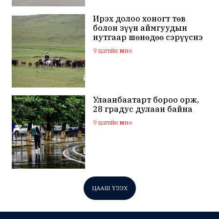
Ирэх долоо хоногт төв
болон зүүн аймгуудын
нутгаар шөнөдөө сэрүүснэ
9 цагийн өмнө
Улаанбаатарт бороо орж,
28 градус дулаан байна
9 цагийн өмнө
ЦААШ ҮЗЭХ