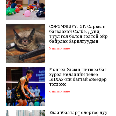
СЭРЭМЖЛҮҮЛЭГ: Сарьсан
багваахай Сэлбэ, Дунд,
Туул гол болон голтой ойр
байрлах барилгуудын
дээвэр зэрэг газарт ихээр
5 цагийн өмнө
үүрлэж байна
Монгол Улсын шигшээ баг
хүрэл медалийн төлөө
БНХАУ-ын багтай өнөөдөр
тоглоно
6 цагийн өмнө
Улаанбаатарт өдөртөө дуу