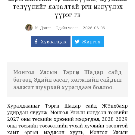
төслүүдийг яаралтай өргөн мэдүүлэх
үүрэг өгөв
М. Дэлэг
Эдийн засаг
2026-06-03
Хуваалцах
Жиргэх
Монгол Улсын Тэргүүн Шадар сайд
бөгөөд Эдийн засаг, хөгжлийн сайдын
ээлжит шуурхай хуралдаан боллоо.
Хуралдааныг Тэргүүн Шадар сайд Ж.Энхбаяр
удирдан явуулж, Монгол Улсын нэгдсэн төсвийн
2027 оны төсвийн хүрээний мэдэгдэл, 2028-2029
оны төсвийн төсөөллийн тухай хуулийн төсөлтэй
хамт өргөн мэдүүлсэн хууль, Монгол Улсын