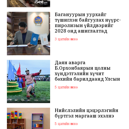
Багануурын уурхайг
түшиглэн байгуулах нүүрс-
пиролизын үйлдвэрийг
2028 онд ашиглалтад
оруулна
3 цагийн өмнө
Даян аварга
Б.Орхонбаярын цолны
хүндэтгэлийн хүчит
бөхийн барилдаанд Улсын
арслан Ц.Бямба-Отгон
5 цагийн өмнө
түрүүллээ
Нийслэлийн цэцэрлэгийн
бүртгэл маргааш эхэлнэ
5 цагийн өмнө