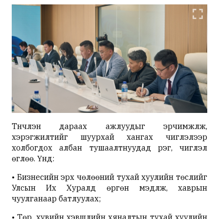
Түүнчлэн дараах ажлуудыг эрчимжүүлж,
хэрэгжилтийг шуурхай хангах чиглэлээр
холбогдох албан тушаалтнуудад үүрэг, чиглэл
өглөө. Үүнд:
• Бизнесийн эрх чөлөөний тухай хуулийн төслийг
Улсын Их Хуралд өргөн мэдүүлж, хаврын
чуулганаар батлуулах;
• Төр, хувийн хэвшлийн хяналтын тухай хуулийн