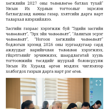
хөгжлийн 2027 оны төлөвлөгөө батлах тухай”
Улсын Их Хурлын тогтоолыг эцэслэн
батлагдсанд яамны газар, хэлтсийн дарга нарт
талархал илэрхийллээ.
Засгийн газраас хэрэгжүүлж буй “Эдийн засгийн
чөлөөлөлт”, “Эрх зүйн чөлөөлөлт”, “Авлигын эсрэг
чөлөөлөлт”, “Ногоон хөгжлийн чөлөөлөлт”
бодлогын хүрээнд 2026 оны зургаадугаар сард
ажлуудыг нарийвчлан төлөвлөн хэрэгжүүлэх,
гүйцэтгэлийг эрчимжүүлэх, шаардлагатай хууль
тогтоомжийн төслүүдийг шуурхай боловсруулж
Улсын Их Хуралд өргөн мэдүүлэх чиглэлээр
холбогдох газрын дарга нарт үүрэг өгөв.