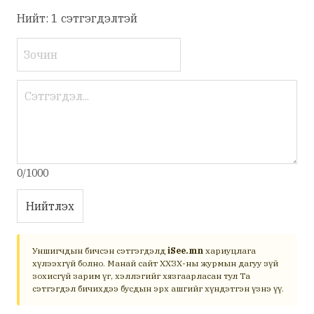
Нийт: 1 сэтгэгдэлтэй
0/1000
Нийтлэх
Уншигчдын бичсэн сэтгэгдэлд
iSee.mn
хариуцлага
хүлээхгүй болно. Манай сайт ХХЗХ-ны журмын дагуу зүй
зохисгүй зарим үг, хэллэгийг хязгаарласан тул Та
сэтгэгдэл бичихдээ бусдын эрх ашгийг хүндэтгэн үзнэ үү.