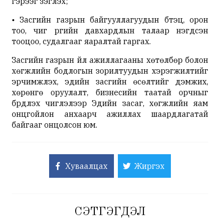
гэрээг үзэглэх;
• Засгийн газрын байгууллагуудын бүтэц, орон
тоо, чиг үүргийн давхардлын талаар нэгдсэн
тооцоо, судалгааг яаралтай гаргах.
Засгийн газрын үйл ажиллагааны хөтөлбөр болон
хөгжлийн бодлогын зорилтуудын хэрэгжилтийг
эрчимжүүлэх, эдийн засгийн өсөлтийг дэмжих,
хөрөнгө оруулалт, бизнесийн таатай орчныг
бүрдүүлэх чиглэлээр Эдийн засаг, хөгжлийн яам
онцгойлон анхаарч ажиллах шаардлагатай
байгааг онцолсон юм.
Хуваалцах
Жиргэх
СЭТГЭГДЭЛ