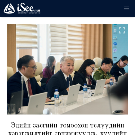
Эдийн засгийн томоохон төслүүдийн
хэрэгжилтийг эрчимжүүлж, хуулийн