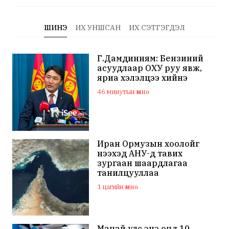
ШИНЭ
ИХ УНШСАН
ИХ СЭТГЭГДЭЛ
Г.Дамдинням: Бензиний
асуудлаар ОХУ руу явж,
яриа хэлэлцээ хийнэ
46 минутын өмнө
Иран Ормузын хоолойг
нээхэд АНУ-д тавих
зургаан шаардлагаа
танилцууллаа
1 цагийн өмнө
Манай улс энэ онд 10