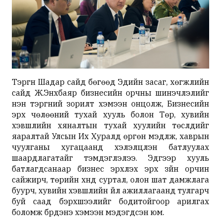
Тэргүүн Шадар сайд бөгөөд Эдийн засаг, хөгжлийн
сайд Ж.Энхбаяр бизнесийн орчны шинэчлэлийг
нэн тэргүүний зорилт хэмээн онцолж, Бизнесийн
эрх чөлөөний тухай хууль болон Төр, хувийн
хэвшлийн хяналтын тухай хуулийн төслүүдийг
яаралтай Улсын Их Хуралд өргөн мэдүүлж, хаврын
чуулганы хугацаанд хэлэлцүүлэн батлуулах
шаардлагатайг тэмдэглэлээ. Эдгээр хууль
батлагдсанаар бизнес эрхлэх эрх зүйн орчин
сайжирч, төрийн хүнд суртал, олон шат дамжлага
буурч, хувийн хэвшлийн үйл ажиллагаанд тулгарч
буй саад бэрхшээлийг бодитойгоор арилгах
боломж бүрдэнэ хэмээн мэдэгдсэн юм.