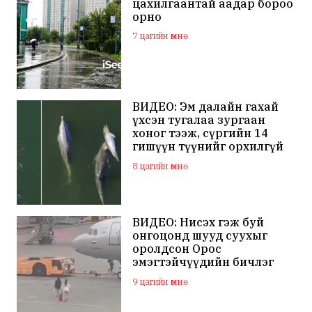
цахилгаантай аадар бороо
орно
7 цагийн өмнө
ВИДЕО: Эм далайн гахай
үхсэн тугалаа зургаан
хоног тээж, сүргийн 14
гишүүн түүнийг орхилгүй
сэлжээ
8 цагийн өмнө
ВИДЕО: Нисэх гэж буй
онгоцонд шууд суухыг
оролдсон Орос
эмэгтэйчүүдийн бичлэг
дэлхий нийтийн
9 цагийн өмнө
анхааралд оров