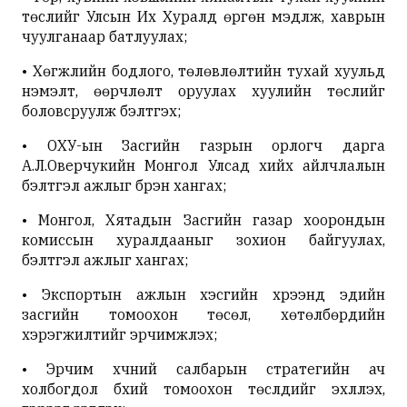
төслийг Улсын Их Хуралд өргөн мэдүүлж, хаврын
чуулганаар батлуулах;
• Хөгжлийн бодлого, төлөвлөлтийн тухай хуульд
нэмэлт, өөрчлөлт оруулах хуулийн төслийг
боловсруулж бэлтгэх;
• ОХУ-ын Засгийн газрын орлогч дарга
А.Л.Оверчукийн Монгол Улсад хийх айлчлалын
бэлтгэл ажлыг бүрэн хангах;
• Монгол, Хятадын Засгийн газар хоорондын
комиссын хуралдааныг зохион байгуулах,
бэлтгэл ажлыг хангах;
• Экспортын ажлын хэсгийн хүрээнд эдийн
засгийн томоохон төсөл, хөтөлбөрүүдийн
хэрэгжилтийг эрчимжүүлэх;
• Эрчим хүчний салбарын стратегийн ач
холбогдол бүхий томоохон төслүүдийг эхлүүлэх,