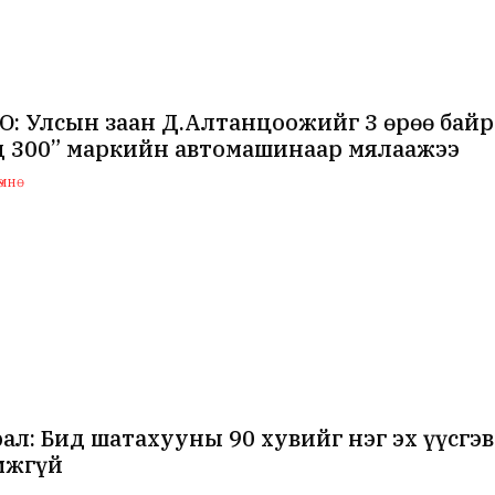
: Улсын заан Д.Алтанцоожийг 3 өрөө байр 
д 300” маркийн автомашинаар мялаажээ
мнө
ал: Бид шатахууны 90 хувийг нэг эх үүсгэв
мжгүй