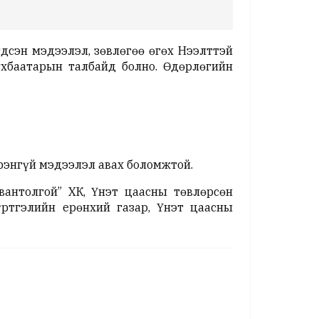
дсэн мэдээлэл, зөвлөгөө өгөх Нээлттэй
үхбаатарын талбайд болно. Өдөрлөгийн
эрэнгүй мэдээлэл авах боломжтой.
вантолгой” ХК, Үнэт цаасны төвлөрсөн
ртгэлийн ерөнхий газар, Үнэт цаасны