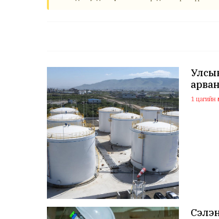
Улсын
арван
1 цагийн ө
Сэлэ