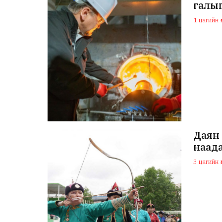
галыг
1 цагийн ө
Даян 
наада
3 цагийн ө