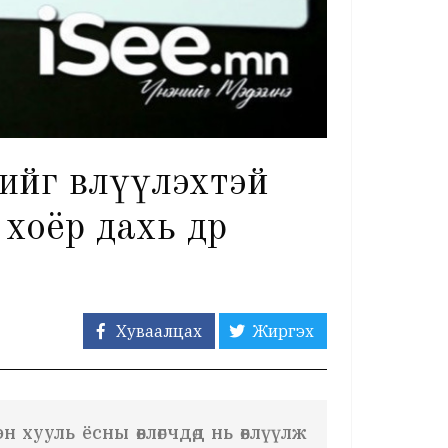
ийг өвлүүлэхтэй
хоёр дахь өдрөө
Хуваалцах
Жиргэх
хууль ёсны өвлөгчдөд нь өвлүүлж