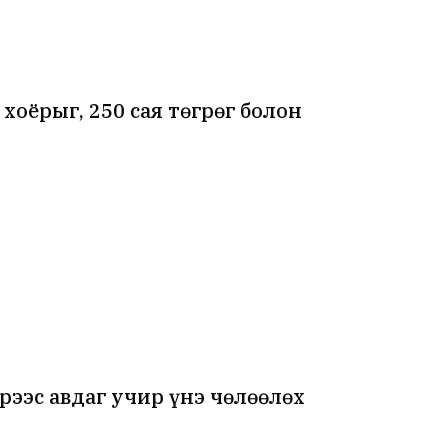
хоёрыг, 250 сая төгрөг болон
рээс авдаг учир үнэ чөлөөлөх