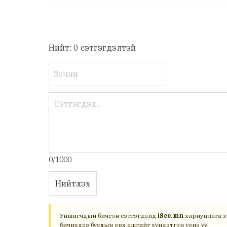
Нийт: 0 сэтгэгдэлтэй
0/1000
Нийтлэх
Уншигчдын бичсэн сэтгэгдэлд
iSee.mn
хариуцлага х
бичихдээ бусдын эрх ашгийг хүндэтгэн үзнэ үү.