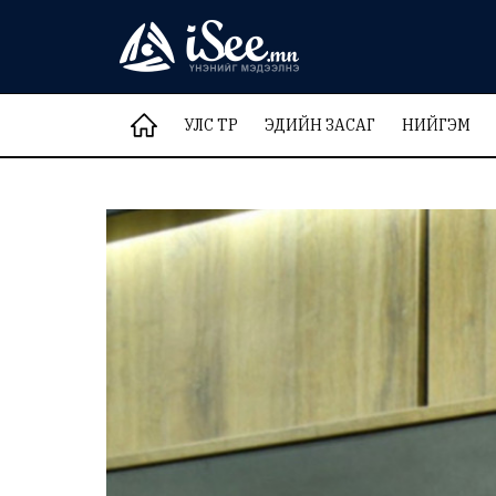
УЛС ТӨР
ЭДИЙН ЗАСАГ
НИЙГЭМ