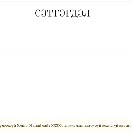
СЭТГЭГДЭЛ
үлээхгүй болно. Манай сайт ХХЗХ-ны журмын дагуу зүй зохисгүй зарим ү