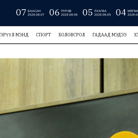
07
06
05
04
БААСАН
ПҮРЭВ
ЛХАГВА
МЯГМ
2026-08-07
2026-08-06
2026-08-05
2026-0
ЭРҮҮЛ МЭНД
СПОРТ
БОЛОВСРОЛ
ГАДААД МЭДЭЭ
Х