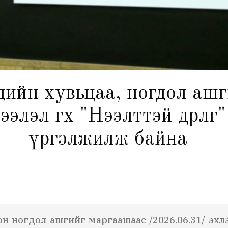
дийн хувьцаа, ногдол ашг
лэл өгөх "Нээлттэй өдөрлөг" 
үргэлжилж байна
 ногдол ашгийг маргаашаас /2026.06.31/ эхлэн 