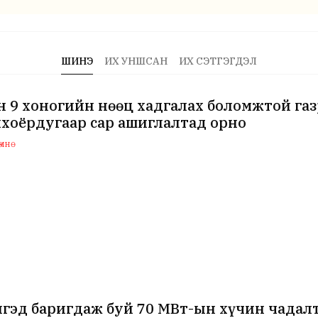
ШИНЭ
ИХ УНШСАН
ИХ СЭТГЭГДЭЛ
 9 хоногийн нөөц хадгалах боломжтой га
хоёрдугаар сар ашиглалтад орно
мнө
нгэд баригдаж буй 70 МВт-ын хүчин чада