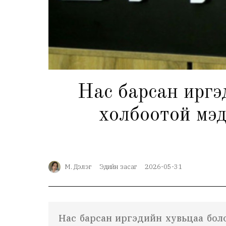
Нас барсан иргэ
холбоотой мэдээ
М. Дэлэг
Эдийн засаг
2026-05-31
Нас барсан иргэдийн хувьцаа болон