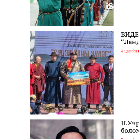
ВИДЕО
“Лан
4 цагийн ө
Н.Учр
боло