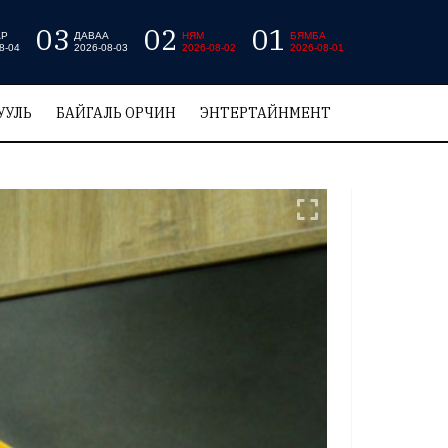
03
02
01
АР
ДАВАА
НЯМ
БЯМБА
8-04
2026-08-03
2026-08-02
2026-08-01
УУЛЬ
БАЙГАЛЬ ОРЧИН
ЭНТЕРТАЙНМЕНТ