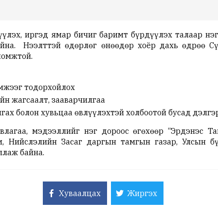
үүлэх, иргэд ямар бичиг баримт бүрдүүлэх талаар нэг
айна. Нээлттэй өдөрлөг өнөөдөр хоёр дахь өдрөө С
ломжтой.
эмжээг тодорхойлох
йн жагсаалт, зааварчилгаа
лгах болон хувьцаа өвлүүлэхтэй холбоотой бусад дэлг
влагаа, мэдээллийг нэг дороос өгөхөөр “Эрдэнэс Та
, Нийслэлийн Засаг даргын тамгын газар, Улсын бү
ллаж байна.
Хуваалцах
Жиргэх