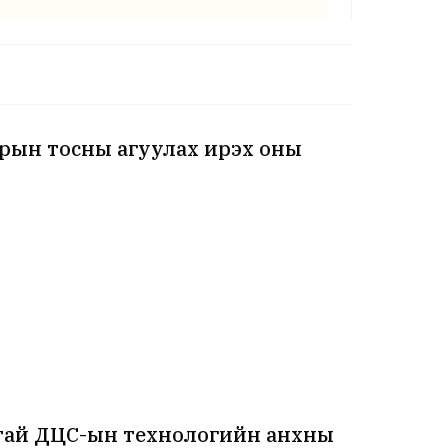
зрын тосны агуулах ирэх оны
лтай ДЦС-ын технологийн анхны