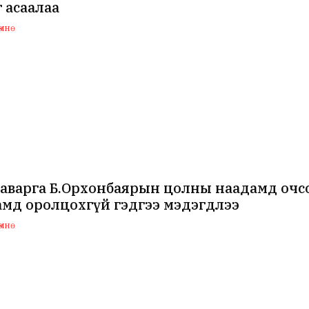
 асаалаа
мнө
аварга Б.Орхонбаярын цолны наадамд очсо
мд оролцохгүй гэдгээ мэдэгдлээ
мнө