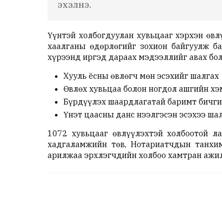
эхэлнэ.
Үүнтэй холбогдуулан хувьцааг хэрхэн өвл
хаалганы өдөрлөгийг зохион байгуулж б
хүрээнд иргэд дараах мэдээллийг авах бо
Хууль ёсны өвлөгч мөн эсэхийг шалгах
Өвлөх хувьцаа болон ногдол ашгийн х
Бүрдүүлэх шаардлагатай баримт бичги
Үнэт цаасны данс нээлгэсэн эсэхээ ша
1072 хувьцааг өвлүүлэхтэй холбоотой ла
хадгаламжийн төв, Нотариатчдын танхим
арилжаа эрхлэгчдийн холбоо хамтран ажи