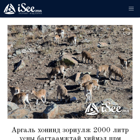
Аргаль хонинд зориулж 2000 литр
усны багтаамжтай хиймэл цөөрөм