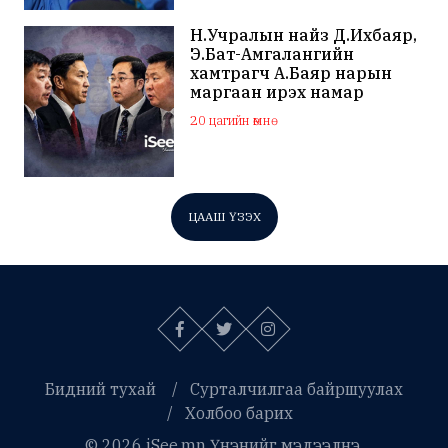
Н.Учралын найз Д.Ихбаяр,
Э.Бат-Амгалангийн
хамтрагч А.Баяр нарын
маргаан ирэх намар
нийслэлийн МАН дахин
20 цагийн өмнө
хагарахыг харуулж байна
ЦААШ ҮЗЭХ
Бидний тухай
Сурталчилгаа байршуулах
Холбоо барих
© 2026 iSee.mn Үнэнийг мэдээлнэ.