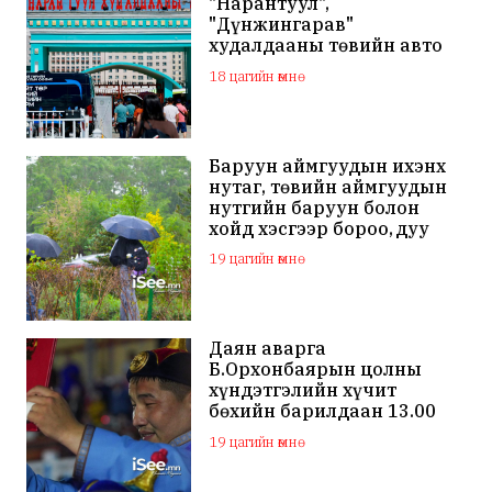
"Нарантуул",
"Дүнжингарав"
худалдааны төвийн авто
зогсоолыг хаана
18 цагийн өмнө
Баруун аймгуудын ихэнх
нутаг, төвийн аймгуудын
нутгийн баруун болон
хойд хэсгээр бороо, дуу
цахилгаантай аадар бороо
19 цагийн өмнө
Даян аварга
Б.Орхонбаярын цолны
хүндэтгэлийн хүчит
бөхийн барилдаан 13.00
цагаас эхэлнэ
19 цагийн өмнө