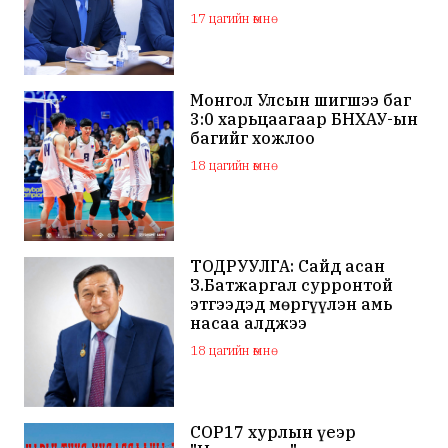
нийлүүлэх хүсэлт тавилаа
17 цагийн өмнө
Монгол Улсын шигшээ баг
3:0 харьцаагаар БНХАУ-ын
багийг хожлоо
18 цагийн өмнө
ТОДРУУЛГА: Сайд асан
З.Батжаргал сурронтой
этгээдэд мөргүүлэн амь
насаа алджээ
18 цагийн өмнө
COP17 хурлын үеэр