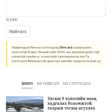
0/1000
Нийтлэх
Уншигчдын бичсэн сэтгэгдэлд
iSee.mn
хариуцлага
хүлээхгүй болно. Манай сайт ХХЗХ-ны журмын дагуу зүй
зохисгүй зарим үг, хэллэгийг хязгаарласан тул Та
сэтгэгдэл бичихдээ бусдын эрх ашгийг хүндэтгэн үзнэ үү.
ШИНЭ
ИХ УНШСАН
ИХ СЭТГЭГДЭЛ
Улсын 9 хоногийн нөөц
хадгалах боломжтой
газрын тосны агуулах