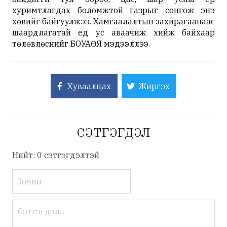
хуримтлагдах боломжтой газрыг сонгож энэ
хөвийг байгуулжээ. Хамгаалалтын захирагаанаас
шаардлагатай үед ус аваачиж хийж байхаар
төлөвлөснийг БОУАӨЯ мэдээллээ.
Хуваалцах
Жиргэх
СЭТГЭГДЭЛ
Нийт: 0 сэтгэгдэлтэй