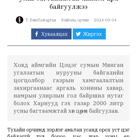
байгуулжээ
Т. Бямбажаргал
Байгаль орчин
2024-09-04
Хуваалцах
Жиргэх
Ховд аймгийн Цэцэг сумын Мянган
угалзатын нурууны байгалийн
цогцолбор газрын хамгаалалтын
захиргаанаас аргаль хонины хавар,
намрын улирлын гол байршил нутаг
болох Харнууд гэх газар 2000 литр
усны багтаамжтай хөв цөөрөм байгуулав.
Тухайн орчимд зэрлэг амьтан усанд орох уст цэг
байдаггүй тул бороо, цас, шар усны үер