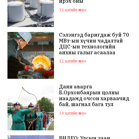
ирэх оны
арванхоёрдугаар сар
11 цагийн өмнө
ашиглалтад орно
Сэлэнгэд баригдаж буй 70
МВт-ын хүчин чадалтай
ДЦС-ын технологийн
анхны галыг асаалаа
12 цагийн өмнө
Даян аварга
Б.Орхонбаярын цолны
наадамд очсон харваачид
бай, шагнал бага тул
наадамд оролцохгүй
14 цагийн өмнө
гэдгээ мэдэгдлээ
ВИДЕО: Улсын заан