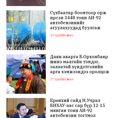
Сүхбаатар боомтоор орж
ирсэн 3448 тонн АИ-92
автобензинийг
агуулахуудад буулгаж
байна
16 цагийн өмнө
Даян аварга Б.Орхонбаяр
шинэ малгайн тэмдэг,
залаатай хүндэтгэлийн
арга хэмжээндээ оролцож
байна
17 цагийн өмнө
Ерөнхий сайд Н.Учрал
БНХАУ-аас сар бүр 12-15
мянган тонн АИ-92
автобензин тогтмол