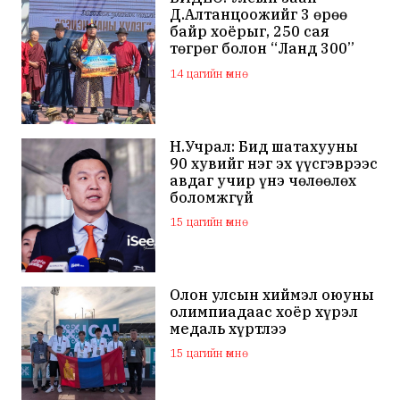
Д.Алтанцоожийг 3 өрөө
байр хоёрыг, 250 сая
төгрөг болон “Ланд 300”
маркийн автомашинаар
14 цагийн өмнө
мялаажээ
Н.Учрал: Бид шатахууны
90 хувийг нэг эх үүсгэврээс
авдаг учир үнэ чөлөөлөх
боломжгүй
15 цагийн өмнө
Олон улсын хиймэл оюуны
олимпиадаас хоёр хүрэл
медаль хүртлээ
15 цагийн өмнө