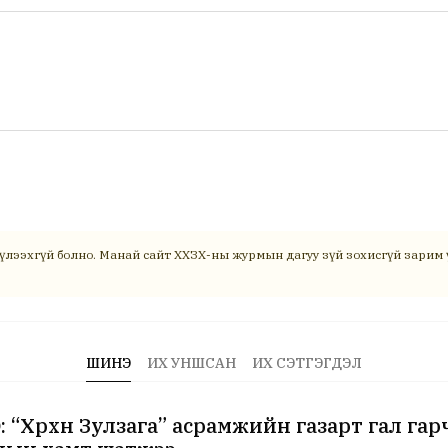
үлээхгүй болно. Манай сайт ХХЗХ-ны журмын дагуу зүй зохисгүй зарим ү
ШИНЭ
ИХ УНШСАН
ИХ СЭТГЭГДЭЛ
 “Хөөрхөн Зулзага” асрамжийн газарт гал га