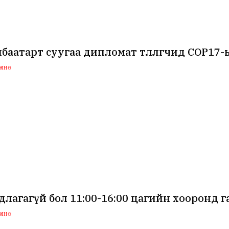
баатарт суугаа дипломат төлөөлөгчид COP1
мнө
лагагүй бол 11:00-16:00 цагийн хооронд гад
мнө