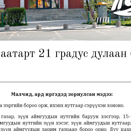
аатарт 21 градус дулаан
Малчид, ард иргэдэд зориулсан мэдээ:
 зэргийн бороо орж, ихэнх нутгаар сэрүүхэн хононо.
азар, зүүн аймгуудын нутгийн баруун хэсгээр, 15-
ймгуудын нутгийн зүүн хэсэг, зүүн аймгуудын нутгаар
 зүүн аймгуудын зарим газраар бороо орно. Дуу цах