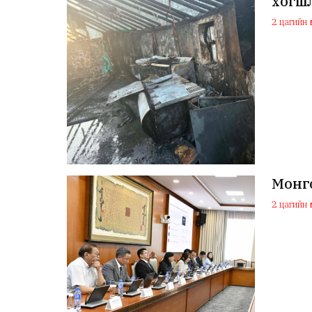
хогш
2 цагийн ө
Монго
2 цагийн ө