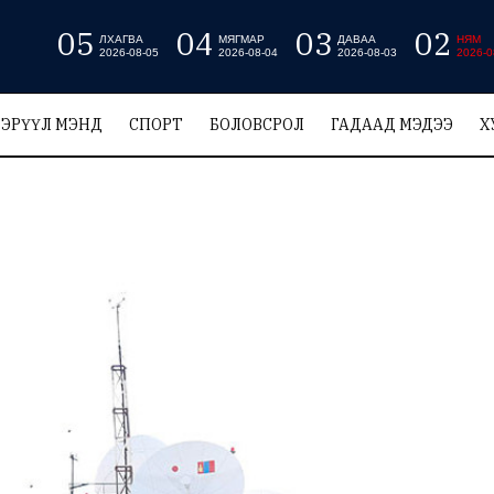
05
04
03
02
ЛХАГВА
МЯГМАР
ДАВАА
НЯМ
2026-08-05
2026-08-04
2026-08-03
2026-0
ЭРҮҮЛ МЭНД
СПОРТ
БОЛОВСРОЛ
ГАДААД МЭДЭЭ
Х