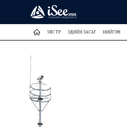
УЛС ТӨР
ЭДИЙН ЗАСАГ
НИЙГЭМ