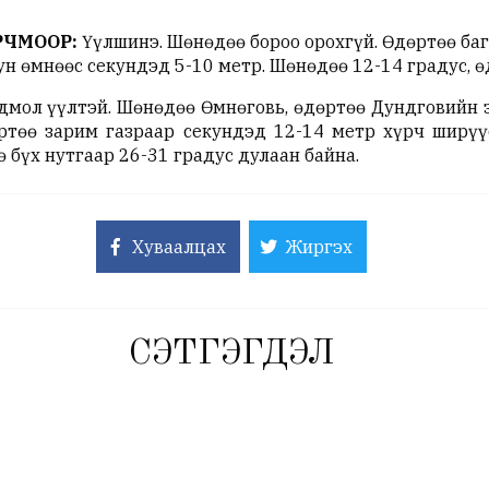
РЧМООР:
Үүлшинэ. Шөнөдөө бороо орохгүй. Өдөртөө баг
н өмнөөс секундэд 5-10 метр. Шөнөдөө 12-14 градус, ө
мол үүлтэй. Шөнөдөө Өмнөговь, өдөртөө Дундговийн з
өртөө зарим газраар секундэд 12-14 метр хүрч ширүү
ө бүх нутгаар 26-31 градус дулаан байна.
Хуваалцах
Жиргэх
СЭТГЭГДЭЛ