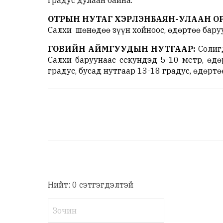
ОТРЫН НУТАГ ХЭРЛЭНБАЯН-УЛААН О
Салхи шөнөдөө зүүн хойноос, өдөртөө баруу
ГОВИЙН АЙМГУУДЫН НУТГААР:
Солигд
Салхи баруунаас секундэд 5-10 метр, өд
градус, бусад нутгаар 13-18 градус, өдөртө
Нийт: 0 сэтгэгдэлтэй