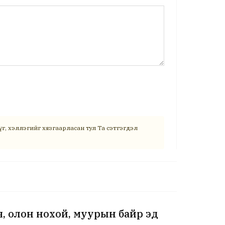
г, хэллэгийг хязгаарласан тул Та сэтгэгдэл
рч, олон нохой, муурын байр эд