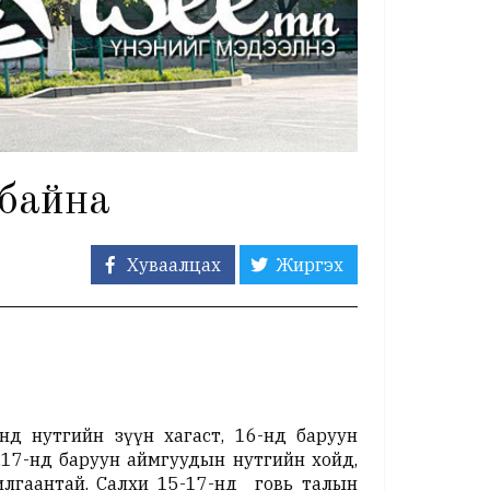
 байна
Хуваалцах
Жиргэх
нд нутгийн зүүн хагаст, 16-нд баруун
,17-нд баруун аймгуудын нутгийн хойд,
илгаантай. Салхи 15-17-нд говь талын