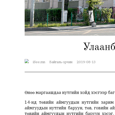
Улаанб
iSee.mn
Байгаль орчин
2019-08-13
Өнөө маргаашдаа нутгийн хойд хэсгээр бага
14-нд төвийн аймгуудын нутгийн зарим г
аймгуудын нутгийн баруун, төв, говийн а
төвийн аймгуудын нутгийн баруун хэсэг,