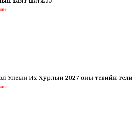
лын хамт шатжээ
мнө
л Улсын Их Хурлын 2027 оны төсвийн төсл
мнө