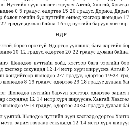
э. Нутгийн зүүн хагаст сэрүүсч Алтай, Хангай, Хөвсгө
өдөө 0-5 градус, өдөртөө 15-20 градус, Дорнод Дарьг
р болон говийн бүс нутгийн өмнөд хэсгээр шөнөдөө 17-
27 градус дулаан байна. 16-нд нутгийн баруун хэсгээр
ӨНӨӨДӨР
тэй, бороо орохгүй. Өдөртөө үүлшинэ, бага зэргийн бо
өдөө 10-12 градус, өдөртөө 20-22 градус дулаан байна.
нэ. Шөнөдөө нутгийн хойд хэсгээр бага зэргийн боро
д хэсгээр секундэд 12-14 метр хүрч ширүүснэ. Алтай, Х
н хөндийгөөр шөнөдөө 2-7 градус, өдөртөө 19-24 гра
р шөнөдөө 8-13 градус, өдөртөө 23-28 градус дулаан ба
эг. Шөнөдөө нутгийн баруун хэсгээр, өдөртөө зарим г
ар секундэд 12-14 метр хүрч ширүүснэ. Хангай, Хөвсгө
р шөнөдөө 9-14 градус, өдөртөө 20-25 градус дулаан ба
 үүлтэй. Шөнөдөө нутгийн зүүн хэсгээр,өдөртөө Хэнтэ
 метр, зарим газраар секундэд 12-14 метр хүрч ширүүс