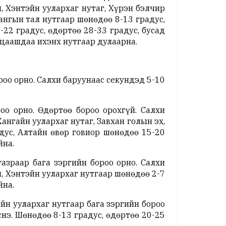
л, Хэнтэйн уулархаг нутаг, Хүрэн бэлчир
ангын тал нутгаар шөнөдөө 8-13 градус,
22 градус, өдөртөө 28-33 градус, бусад
 цаашдаа ихэнх нутгаар дулаарна.
роо орно. Салхи баруунаас секундэд 5-10
о орно. Өдөртөө бороо орохгүй. Салхи
ангайн уулархаг нутаг, Завхан голын эх,
дус, Алтайн өвөр говиор шөнөдөө 15-20
йна.
азраар бага зэргийн бороо орно. Салхи
л, Хэнтэйн уулархаг нутгаар шөнөдөө 2-7
йна.
йн уулархаг нутгаар бага зэргийн бороо
нэ. Шөнөдөө 8-13 градус, өдөртөө 20-25