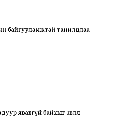
7-ын байгууламжтай танилцлаа
уур явахгүй байхыг зөвлөлөө