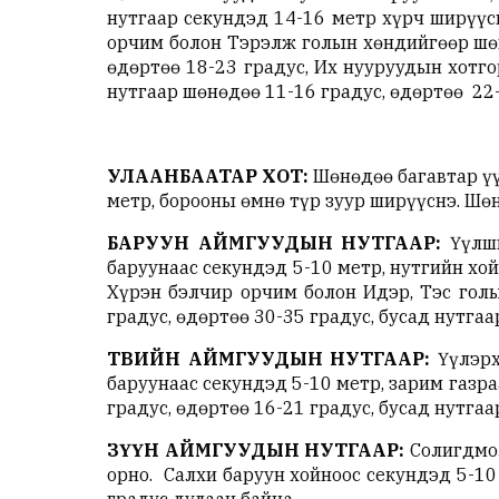
нутгаар секундэд 14-16 метр хүрч ширүүсн
орчим болон Тэрэлж голын хөндийгөөр шөн
өдөртөө 18-23 градус, Их нууруудын хотго
нутгаар шөнөдөө 11-16 градус, өдөртөө 22-
УЛААНБААТАР ХОТ:
Шөнөдөө багавтар үүл
метр, борооны өмнө түр зуур ширүүснэ. Шөн
БАРУУН АЙМГУУДЫН НУТГААР:
Үүлши
баруунаас секундэд 5-10 метр, нутгийн хой
Хүрэн бэлчир орчим болон Идэр, Тэс голы
градус, өдөртөө 30-35 градус, бусад нутгаа
ТӨВИЙН АЙМГУУДЫН НУТГААР:
Үүлэрх
баруунаас секундэд 5-10 метр, зарим газра
градус, өдөртөө 16-21 градус, бусад нутгаа
ЗҮҮН АЙМГУУДЫН НУТГААР:
Солигдмол
орно. Салхи баруун хойноос секундэд 5-10
градус дулаан байна.