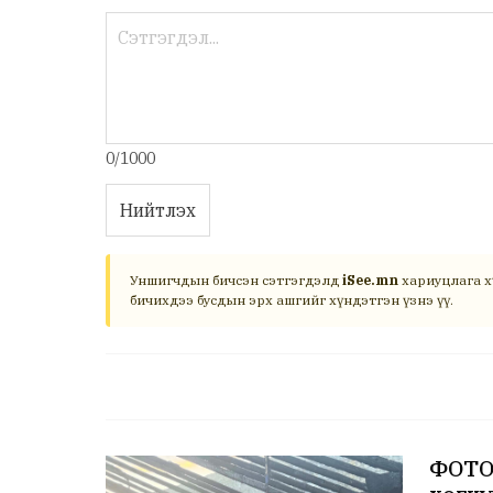
0/1000
Нийтлэх
Уншигчдын бичсэн сэтгэгдэлд
iSee.mn
хариуцлага х
бичихдээ бусдын эрх ашгийг хүндэтгэн үзнэ үү.
ФОТО: