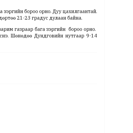
а зэргийн бороо орно. Дуу цахилгаантай.
дөртөө 21-23 градус дулаан байна.
арим газраар бага зэргийн бороо орно.
снэ. Шөнөдөө Дундговийн нутгаар 9-14