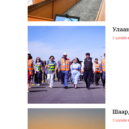
Улаан
3 цагийн ө
Шаард
3 цагийн ө