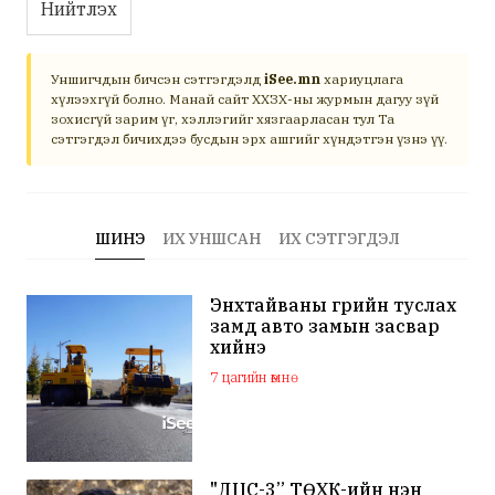
Нийтлэх
Уншигчдын бичсэн сэтгэгдэлд
iSee.mn
хариуцлага
хүлээхгүй болно. Манай сайт ХХЗХ-ны журмын дагуу зүй
зохисгүй зарим үг, хэллэгийг хязгаарласан тул Та
сэтгэгдэл бичихдээ бусдын эрх ашгийг хүндэтгэн үзнэ үү.
ШИНЭ
ИХ УНШСАН
ИХ СЭТГЭГДЭЛ
Энхтайваны гүүрийн туслах
замд авто замын засвар
хийнэ
7 цагийн өмнө
"ДЦС-3” ТӨХК-ийн нэн