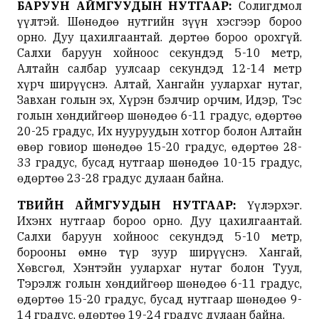
БАРУУН АЙМГУУДЫН НУТГААР:
Солигдмол
үүлтэй. Шөнөдөө нутгийн зүүн хэсгээр бороо
орно. Дуу цахилгаантай. Өдөртөө бороо орохгүй.
Салхи баруун хойноос секундэд 5-10 метр,
Алтайн салбар уулсаар секундэд 12-14 метр
хүрч ширүүснэ. Алтай, Хангайн уулархаг нутаг,
Завхан голын эх, Хүрэн бэлчир орчим, Идэр, Тэс
голын хөндийгөөр шөнөдөө 6-11 градус, өдөртөө
20-25 градус, Их нууруудын хотгор болон Алтайн
өвөр говиор шөнөдөө 15-20 градус, өдөртөө 28-
33 градус, бусад нутгаар шөнөдөө 10-15 градус,
өдөртөө 23-28 градус дулаан байна.
ТӨВИЙН АЙМГУУДЫН НУТГААР:
Үүлэрхэг.
Ихэнх нутгаар бороо орно. Дуу цахилгаантай.
Салхи баруун хойноос секундэд 5-10 метр,
борооны өмнө түр зуур ширүүснэ. Хангай,
Хөвсгөл, Хэнтэйн уулархаг нутаг болон Туул,
Тэрэлж голын хөндийгөөр шөнөдөө 6-11 градус,
өдөртөө 15-20 градус, бусад нутгаар шөнөдөө 9-
14 градус, өдөртөө 19-24 градус дулаан байна.