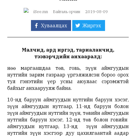
iSee.mn
Байгаль орчин
2019-08-09
Хуваалцах
Жиргэх
Малчид, ард иргэд, тариаланчид,
тээвэрчдийн анхааралд:
Өнөө маргаашдаа төв, говь, зүүн аймгуудын
нутгийн зарим газраар үргэлжилсэн бороо орох
тул гэнэтийн үер усны аюулаас сэрэмжтэй
байхыг анхааруулж байна.
10-нд баруун аймгуудын нутгийн баруун хэсэг,
зүүн аймгуудын нутгаар, 11-нд баруун болон
зүүн аймгуудын нутгийн зүүн, төвийн аймгуудын
нутгийн баруун хэсэг, 12-нд төв болон говийн
аймгуудын нутгаар, 13-нд зүүн аймгуудын
нутгийн зүүн хэсгээр дуу цахилгаантай аадар