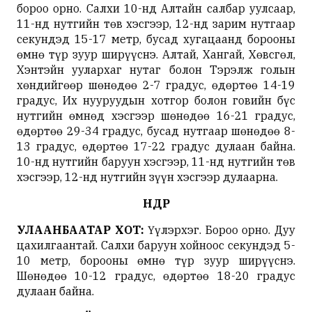
бороо орно. Салхи 10-нд Алтайн салбар уулсаар,
11-нд нутгийн төв хэсгээр, 12-нд зарим нутгаар
секундэд 15-17 метр, бусад хугацаанд борооны
өмнө түр зуур ширүүснэ. Алтай, Хангай, Хөвсгөл,
Хэнтэйн уулархаг нутаг болон Тэрэлж голын
хөндийгөөр шөнөдөө 2-7 градус, өдөртөө 14-19
градус, Их нууруудын хотгор болон говийн бүс
нутгийн өмнөд хэсгээр шөнөдөө 16-21 градус,
өдөртөө 29-34 градус, бусад нутгаар шөнөдөө 8-
13 градус, өдөртөө 17-22 градус дулаан байна.
10-нд нутгийн баруун хэсгээр, 11-нд нутгийн төв
хэсгээр, 12-нд нутгийн зүүн хэсгээр дулаарна.
ӨНӨӨДӨР
УЛААНБААТАР ХОТ:
Үүлэрхэг. Бороо орно. Дуу
цахилгаантай. Салхи баруун хойноос секундэд 5-
10 метр, борооны өмнө түр зуур ширүүснэ.
Шөнөдөө 10-12 градус, өдөртөө 18-20 градус
дулаан байна.