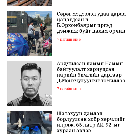
Сөрөг мэдээлэл удаа дараа
цацагдсан ч
Б.Орхонбаярыг иргэд
дэмжиж буйг цахим орчин
дахь сэтгэгдэл харууллаа
7 цагийн өмнө
Ардчилсан намын Намын
байгуулалт хариуцсан
нарийн бичгийн даргаар
Д.Мөнхчулууныг томиллоо
7 цагийн өмнө
Шатахуун дамлан
борлуулсан хоёр зөрчлийг
илрүүлж, 65 литр АИ-92-ыг
хураан авчээ