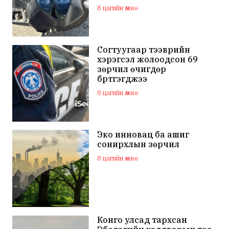
8 цагийн өмнө
Согтуугаар тээврийн
хэрэгсэл жолоодсон 69
зөрчил өчигдөр
бүртгэгджээ
8 цагийн өмнө
Эко инновац ба ашиг
сонирхлын зөрчил
8 цагийн өмнө
Конго улсад тархсан