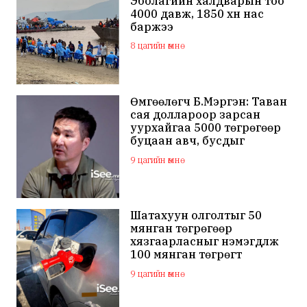
Эболагийн халдварын тоо
4000 давж, 1850 хүн нас
баржээ
8 цагийн өмнө
Өмгөөлөгч Б.Мэргэн: Таван
сая доллароор зарсан
уурхайгаа 5000 төгрөгөөр
буцаан авч, бусдыг
залилсан Ө.Ганзоригийн
9 цагийн өмнө
өмгөөлөгч ёс зүйгүйгээр
бусдын нэр хүндэд халдаж,
худал мэдээлэл тараалаа
Шатахуун олголтыг 50
мянган төгрөгөөр
хязгаарласныг нэмэгдүүлж
100 мянган төгрөгт
хүргэхээр судалж байна
9 цагийн өмнө