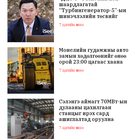
шаардлагатай
“Турбингенератор-5”-ын
шинэчлэлийн төсвийг
шийдвэрлэхээр болов
7 цагийн өмнө
Монелийн гудамжны авто
замын хөдөлгөөнийг өнөө
орой 23:00 цагаас хаана
7 цагийн өмнө
Сэлэнгэ аймагт 70МВт-ын
дулааны цахилгаан
станцыг ирэх сард
ашиглалтад оруулна
7 цагийн өмнө