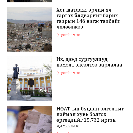
Хог шатааж, эрчим хүч
гаргах үйлдвэрийг барих
газрын 146 нэгж талбайг
чөлөөлжээ
9 цагийн өмнө
Их, дээд сургуулиуд
нэмэлт элсэлтээ зарлалаа
9 цагийн өмнө
НӨАТ-ын буцаан олголтыг
найман хувь болгох
өргөдлийг 15,732 иргэн
дэмжжээ