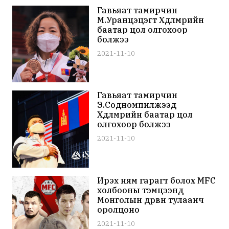
Гавьяат тамирчин
М.Уранцэцэгт Хөдөлмөрийн
баатар цол олгохоор
болжээ
2021-11-10
Гавьяат тамирчин
Э.Содномпилжээд
Хөдөлмөрийн баатар цол
олгохоор болжээ
2021-11-10
Ирэх ням гарагт болох MFC
холбооны тэмцээнд
Монголын дөрвөн тулаанч
оролцоно
2021-11-10