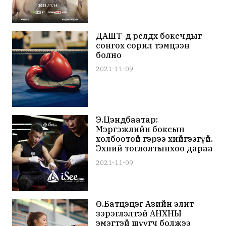
ДАШТ-д өрсөлдөх боксчдыг
сонгох сорил тэмцээн
болно
2021-11-09
Э.Цэндбаатар:
Мэргэжлийн боксын
холбоотой гэрээ хийгээгүй.
Эхний тоглолтынхоо дараа
хаана орохоо шийднэ
2021-11-09
Ө.Батцэцэг Азийн элит
зэрэглэлтэй АНХНЫ
эмэгтэй шүүгч болжээ