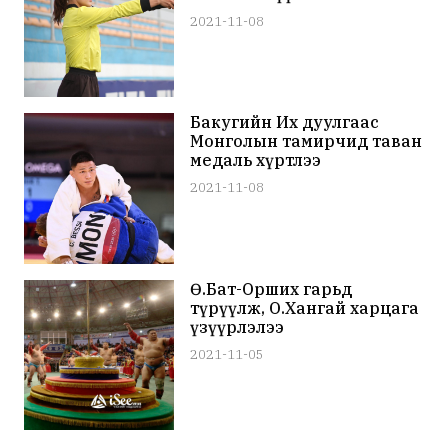
2021-11-08
Бакугийн Их дуулгаас
Монголын тамирчид таван
медаль хүртлээ
2021-11-08
Ө.Бат-Орших гарьд
түрүүлж, О.Хангай харцага
үзүүрлэлээ
2021-11-05