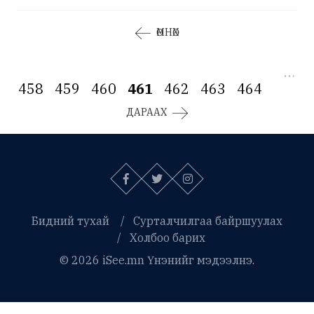
ӨМНӨХ
…
458
459
460
461
462
463
464
ДАРААХ
Бидний тухай
Сурталчилгаа байршуулах
Холбоо барих
© 2026 iSee.mn Үнэнийг мэдээлнэ.