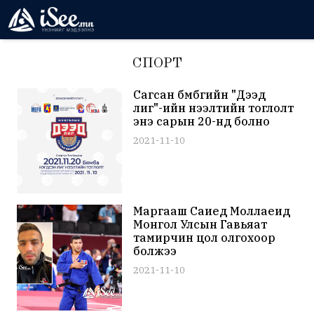
СПОРТ
Сагсан бөмбөгийн "Дээд
лиг"-ийн нээлтийн тоглолт
энэ сарын 20-нд болно
2021-11-10
Маргааш Саиед Моллаеид
Монгол Улсын Гавьяат
тамирчин цол олгохоор
болжээ
2021-11-10