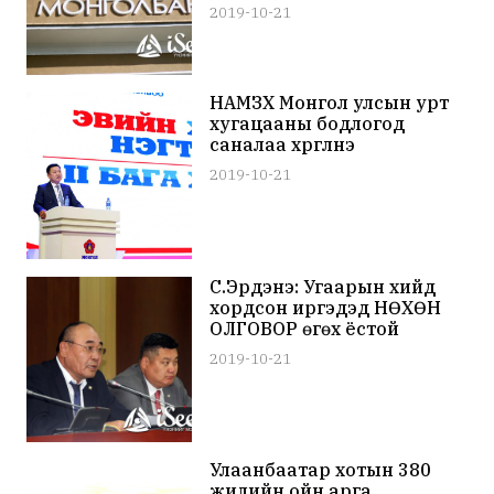
2019-10-21
НАМЗХ Монгол улсын урт
хугацааны бодлогод
саналаа хүргүүлнэ
2019-10-21
С.Эрдэнэ: Угаарын хийд
хордсон иргэдэд НӨХӨН
ОЛГОВОР өгөх ёстой
2019-10-21
Улаанбаатар хотын 380
жилийн ойн арга