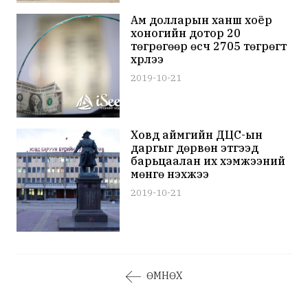
Ам долларын ханш хоёр
хоногийн дотор 20
төгрөгөөр өсч 2705 төгрөгт
хүрлээ
2019-10-21
Ховд аймгийн ДЦС-ын
даргыг дөрвөн этгээд
барьцаалан их хэмжээний
мөнгө нэхжээ
2019-10-21
ӨМНӨХ