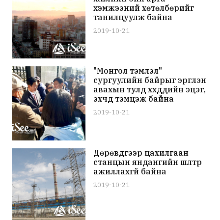
хэмжээний хөтөлбөрийг
танилцуулж байна
2019-10-21
"Монгол тэмүүлэл"
сургуулийн байрыг эргүүлэн
авахын тулд хүүхдүүдийн эцэг,
эхчүүд тэмцэж байна
2019-10-21
Дөрөвдүгээр цахилгаан
станцын яндангийн шүүлтүүр
ажиллахгүй байна
2019-10-21