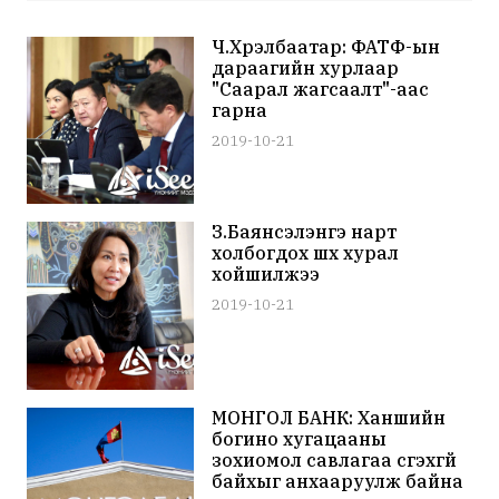
Ч.Хүрэлбаатар: ФАТФ-ын
дараагийн хурлаар
"Саарал жагсаалт"-аас
гарна
2019-10-21
З.Баянсэлэнгэ нарт
холбогдох шүүх хурал
хойшилжээ
2019-10-21
МОНГОЛ БАНК: Ханшийн
богино хугацааны
зохиомол савлагаа үүсгэхгүй
байхыг анхааруулж байна