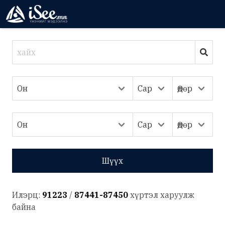
Шүүх
Илэрц:
91223
/
87441-87450
хүртэл харуулж
байна