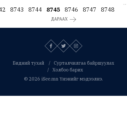
42
8743
8744
8745
8746
8747
8748
ДАРААХ
Бидний тухай
Сурталчилгаа байршуулах
Холбоо барих
© 2026 iSee.mn Үнэнийг мэдээлнэ.