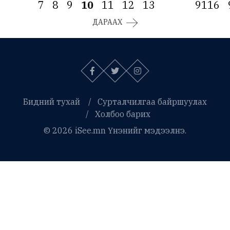
7
8
9
10
11
12
13
9116
ДАРААХ
Бидний тухай
Сурталчилгаа байршуулах
Холбоо барих
© 2026 iSee.mn Үнэнийг мэдээлнэ.