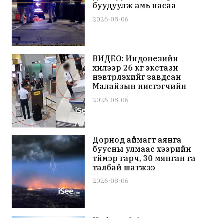
буудуулж амь насаа
алджээ
2026-08-06
ВИДЕО: Индонезийн
хилээр 26 кг экстази
нэвтрүүлэхийг завдсан
Малайзын нисгэгчийн
биеэс кокаин,
2026-08-06
метамфетамин илэрчээ
Дорнод аймагт аянга
буусны улмаас хээрийн
түймэр гарч, 30 мянган га
талбай шатжээ
2026-08-06