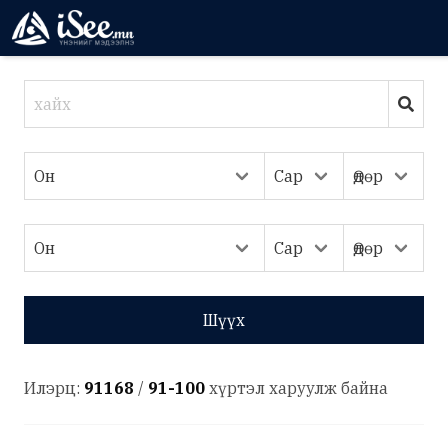
Шүүх
Илэрц:
91168
/
91-100
хүртэл харуулж байна