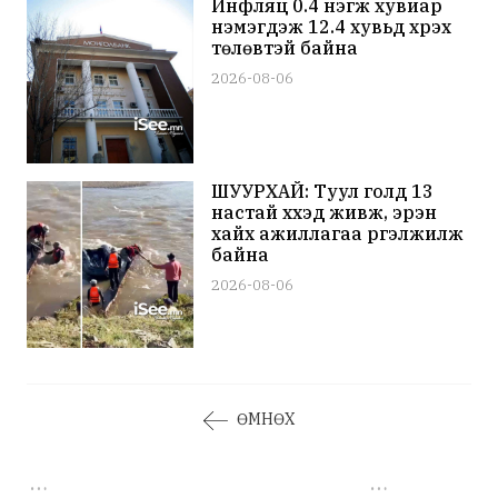
Инфляц 0.4 нэгж хувиар
нэмэгдэж 12.4 хувьд хүрэх
төлөвтэй байна
2026-08-06
ШУУРХАЙ: Туул голд 13
настай хүүхэд живж, эрэн
хайх ажиллагаа үргэлжилж
байна
2026-08-06
ӨМНӨХ
…
…