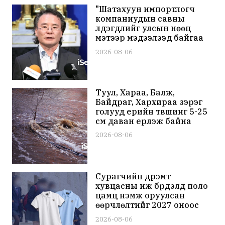
"Шатахуун импортлогч
компаниудын савны
үлдэгдлийг улсын нөөц
мэтээр мэдээлээд байгаа
нь буруу"
2026-08-06
Туул, Хараа, Балж,
Байдраг, Хархираа зэрэг
голууд үерийн түвшинг 5-25
см даван үерлэж байна
2026-08-06
Сурагчийн дүрэмт
хувцасны иж бүрдэлд поло
цамц нэмж оруулсан
өөрчлөлтийг 2027 оноос
мөрдөхөөр тусгажээ
2026-08-06