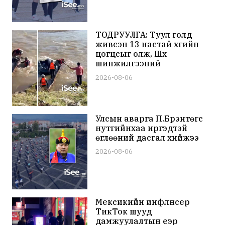
ТОДРУУЛГА: Туул голд
живсэн 13 настай хүүгийн
цогцсыг олж, Шүүх
шинжилгээний
байгууллагад шилжүүлжээ
2026-08-06
Улсын аварга П.Бүрэнтөгс
нутгийнхаа иргэдтэй
өглөөний дасгал хийжээ
2026-08-06
Мексикийн инфлүнсер
ТикТок шууд
дамжуулалтын үеэр