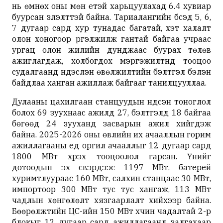
нь өмнөх оны мөн үетэй харьцуулахад 6.4 хувиар
буурсан үзүүлэлттэй байна. Тариалангийн бүсэд 5, 6,
7 дугаар сард хур тунадас багатай, хэт халалт
олон хоногоор үргэлжилж гантай байгаа учраас
ургац олон жилийн дунджаас буурах төлөв
ажиглагдаж, холбогдох мэргэжилтнүүд тооцоо
судалгаанд үндэслэн өвөлжилтийн бэлтгэл бэлэн
байдлаа ханган ажиллаж байгааг танилцууллаа.
Дулааны цахилгаан станцуудын үндсэн тоноглол
болох 69 зуухнаас ажилд 27, бэлтгэлд 18 байгаа
бөгөөд 24 зууханд засварын ажил хийгдэж
байна. 2025-2026 оны өвлийн их ачааллын горим
ажиллагааны үед оргил ачааллыг 12 дугаар сард
1800 МВт хүрэх тооцоолол гарсан. Үүнийг
дотоодын эх үүсвэрүүдээс 1197 МВт, батерей
хуримтлуураас 160 МВт, салхин станцаас 30 МВт,
импортоор 300 МВт тус тус хангаж, 113 МВт
чадлын хөнгөлөлт хязгаарлалт хийхээр байна.
Бөөрөлжүүтийн ЦС-ийн 150 МВт хүчин чадалтай 2-р
блокыг 12 дугаар сард ажиллагаанд залгахаар