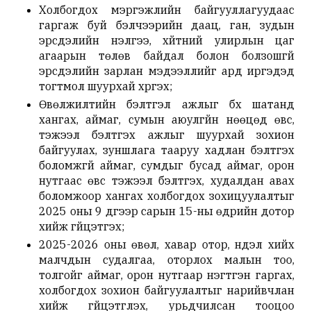
Холбогдох мэргэжлийн байгууллагуудаас
гаргаж буй бэлчээрийн даац, ган, зудын
эрсдэлийн үнэлгээ, хүйтний улирлын цаг
агаарын төлөв байдал болон болзошгүй
эрсдэлийн зарлан мэдээллийг ард иргэдэд
тогтмол шуурхай хүргэх;
Өвөлжилтийн бэлтгэл ажлыг бүх шатанд
хангах, аймаг, сумын аюулгүйн нөөцөд өвс,
тэжээл бэлтгэх ажлыг шуурхай зохион
байгуулах, зуншлага тааруу хадлан бэлтгэх
боломжгүй аймаг, сумдыг бусад аймаг, орон
нутгаас өвс тэжээл бэлтгэх, худалдан авах
боломжоор хангах холбогдох зохицуулалтыг
2025 оны 9 дүгээр сарын 15-ны өдрийн дотор
хийж гүйцэтгэх;
2025-2026 оны өвөл, хавар отор, нүүдэл хийх
малчдын судалгаа, оторлох малын тоо,
толгойг аймаг, орон нутгаар нэгтгэн гаргах,
холбогдох зохион байгуулалтыг нарийвчлан
хийж гүйцэтгүүлэх, урьдчилсан тооцоо