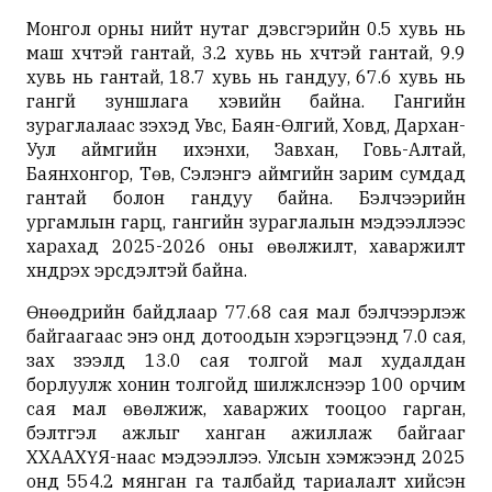
Монгол орны нийт нутаг дэвсгэрийн 0.5 хувь нь
маш хүчтэй гантай, 3.2 хувь нь хүчтэй гантай, 9.9
хувь нь гантай, 18.7 хувь нь гандуу, 67.6 хувь нь
гангүй зуншлага хэвийн байна. Гангийн
зураглалаас үзэхэд Увс, Баян-Өлгий, Ховд, Дархан-
Уул аймгийн ихэнхи, Завхан, Говь-Алтай,
Баянхонгор, Төв, Сэлэнгэ аймгийн зарим сумдад
гантай болон гандуу байна. Бэлчээрийн
ургамлын гарц, гангийн зураглалын мэдээллээс
харахад 2025-2026 оны өвөлжилт, хаваржилт
хүндрэх эрсдэлтэй байна.
Өнөөдрийн байдлаар 77.68 сая мал бэлчээрлэж
байгаагаас энэ онд дотоодын хэрэгцээнд 7.0 сая,
зах зээлд 13.0 сая толгой мал худалдан
борлуулж хонин толгойд шилжүүлснээр 100 орчим
сая мал өвөлжиж, хаваржих тооцоо гарган,
бэлтгэл ажлыг ханган ажиллаж байгааг
ХХААХҮЯ-наас мэдээллээ. Улсын хэмжээнд 2025
онд 554.2 мянган га талбайд тариалалт хийсэн