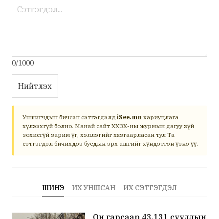
0/1000
Нийтлэх
Уншигчдын бичсэн сэтгэгдэлд
iSee.mn
хариуцлага
хүлээхгүй болно. Манай сайт ХХЗХ-ны журмын дагуу зүй
зохисгүй зарим үг, хэллэгийг хязгаарласан тул Та
сэтгэгдэл бичихдээ бусдын эрх ашгийг хүндэтгэн үзнэ үү.
ШИНЭ
ИХ УНШСАН
ИХ СЭТГЭГДЭЛ
Он гарсаар 43,131 суудлын