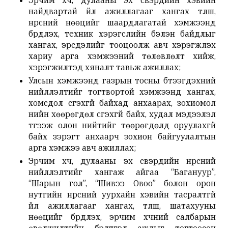
Эрчим хүч, дулааны эх үүсвэрүүдийн хэвийн
найдвартай үйл ажиллагааг хангах түлш,
нүүрсний нөөцийг шаардлагатай хэмжээнд
бүрдүүлэх, техник хэрэгслийн бэлэн байдлыг
хангах, эрсдэлийг тооцоолж авч хэрэгжүүлэх
хариу арга хэмжээний төлөвлөлт хийж,
хэрэгжилтэд хяналт тавьж ажиллах;
Улсын хэмжээнд газрын тосны бүтээгдэхүүний
нийлүүлэлтийг тогтвортой хэмжээнд хангах,
хомсдол үүсгэхгүй байхад анхаарах, зохиомол
үнийн хөөрөгдөл үүсгэхгүй байх, худал мэдээлэл
түгээж олон нийтийг төөрөгдөлд оруулахгүй
байх зэрэгт анхаарч зохион байгуулалтын
арга хэмжээ авч ажиллах;
Эрчим хүч, дулааны эх үүсвэрүүдийн нүүрсний
нийлүүлэлтийг хангаж айгаа “Багануур”,
“Шарын гол”, “Шивээ Овоо” болон орон
нутгийн нүүрсний уурхайн хэвийн тасралтгүй
үйл ажиллагааг хангах, түлш, шатахууны
нөөцийг бүрдүүлэх, эрчим хүчний салбарын