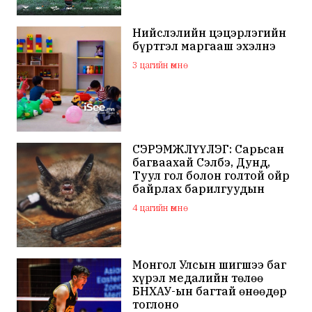
Нийслэлийн цэцэрлэгийн
бүртгэл маргааш эхэлнэ
3 цагийн өмнө
СЭРЭМЖЛҮҮЛЭГ: Сарьсан
багваахай Сэлбэ, Дунд,
Туул гол болон голтой ойр
байрлах барилгуудын
дээвэр зэрэг газарт ихээр
4 цагийн өмнө
үүрлэж байна
Монгол Улсын шигшээ баг
хүрэл медалийн төлөө
БНХАУ-ын багтай өнөөдөр
тоглоно