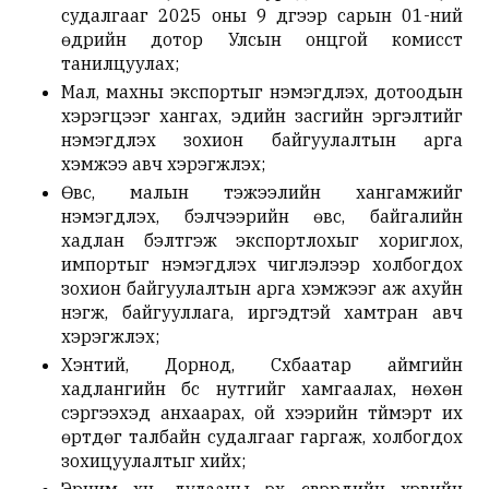
судалгааг 2025 оны 9 дүгээр сарын 01-ний
өдрийн дотор Улсын онцгой комисст
танилцуулах;
Мал, махны экспортыг нэмэгдүүлэх, дотоодын
хэрэгцээг хангах, эдийн засгийн эргэлтийг
нэмэгдүүлэх зохион байгуулалтын арга
хэмжээ авч хэрэгжүүлэх;
Өвс, малын тэжээлийн хангамжийг
нэмэгдүүлэх, бэлчээрийн өвс, байгалийн
хадлан бэлтгэж экспортлохыг хориглох,
импортыг нэмэгдүүлэх чиглэлээр холбогдох
зохион байгуулалтын арга хэмжээг аж ахуйн
нэгж, байгууллага, иргэдтэй хамтран авч
хэрэгжүүлэх;
Хэнтий, Дорнод, Сүхбаатар аймгийн
хадлангийн бүс нутгийг хамгаалах, нөхөн
сэргээхэд анхаарах, ой хээрийн түймэрт их
өртдөг талбайн судалгааг гаргаж, холбогдох
зохицуулалтыг хийх;