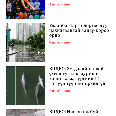
4 цагийн өмнө
Улаанбаатарт өдөртөө дуу
цахилгаантай аадар бороо
орно
5 цагийн өмнө
ВИДЕО: Эм далайн гахай
үхсэн тугалаа зургаан
хоног тээж, сүргийн 14
гишүүн түүнийг орхилгүй
сэлжээ
7 цагийн өмнө
ВИДЕО: Нисэх гэж буй