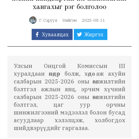
хангахыг үүрэг болголоо
Г. Саруул
Нийгэм
2025-08-11
Хуваалцах
Жиргэх
Улсын Онцгой Комиссын III
хуралдаан өнөөдөр болж, хөдөө аж ахуйн
салбарын 2025-2026 оны өвөлжилтийн
бэлтгэл ажлын явц, эрчим хүчний
салбарын 2025-2026 оны өвөлжилтийн
бэлтгэл, цаг уур орчны
шинжилгээний мэдээлэл болон бусад
асуудлаар хэлэлцэж, холбогдох
шийдвэрүүдийг гаргалаа.