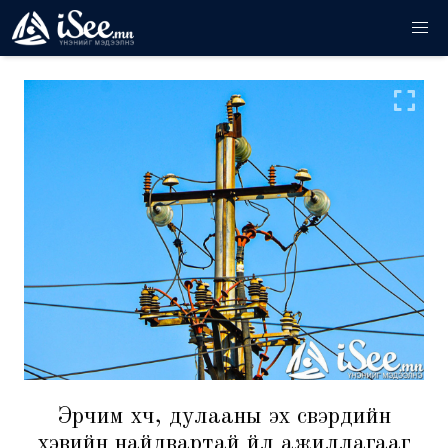
Эрчим хүч, дулааны эх үүсвэрүүдийн
хэвийн найдвартай үйл ажиллагааг