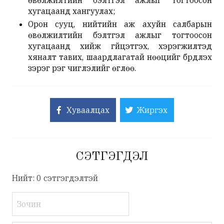
өвөлжилтийн бэлтгэл ажлыг тогтоосон
хугацаанд хангуулах;
Орон сууц, нийтийн аж ахуйн салбарын
өвөлжилтийн бэлтгэл ажлыг тогтоосон
хугацаанд хийж гүйцэтгэх, хэрэгжилтэд
хяналт тавих, шаардлагатай нөөцийг бүрдүүлэх
зэрэг үүрэг чиглэлийг өглөө.
Хуваалцах
Жиргэх
СЭТГЭГДЭЛ
Нийт: 0 сэтгэгдэлтэй