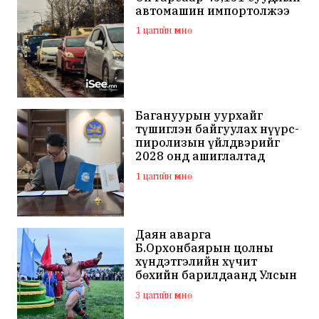
автомашин импортолжээ
1 цагийн өмнө
Багануурын уурхайг
түшиглэн байгуулах нүүрс-
пиролизын үйлдвэрийг
2028 онд ашиглалтад
оруулна
1 цагийн өмнө
Даян аварга
Б.Орхонбаярын цолны
хүндэтгэлийн хүчит
бөхийн барилдаанд Улсын
арслан Ц.Бямба-Отгон
3 цагийн өмнө
түрүүллээ