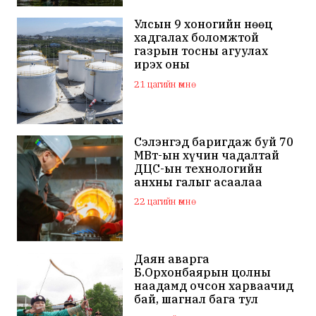
Улсын 9 хоногийн нөөц
хадгалах боломжтой
газрын тосны агуулах
ирэх оны
арванхоёрдугаар сар
21 цагийн өмнө
ашиглалтад орно
Сэлэнгэд баригдаж буй 70
МВт-ын хүчин чадалтай
ДЦС-ын технологийн
анхны галыг асаалаа
22 цагийн өмнө
Даян аварга
Б.Орхонбаярын цолны
наадамд очсон харваачид
бай, шагнал бага тул
наадамд оролцохгүй