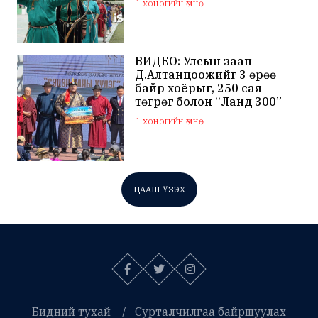
1 хоногийн өмнө
гэдгээ мэдэгдлээ
ВИДЕО: Улсын заан
Д.Алтанцоожийг 3 өрөө
байр хоёрыг, 250 сая
төгрөг болон “Ланд 300”
маркийн автомашинаар
1 хоногийн өмнө
мялаажээ
ЦААШ ҮЗЭХ
Бидний тухай
Сурталчилгаа байршуулах