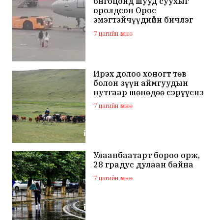
онгоцонд шууд суухыг
оролдсон Орос
эмэгтэйчүүдийн бичлэг
дэлхий нийтийн
7 цагийн өмнө
анхааралд оров
Ирэх долоо хоногт төв
болон зүүн аймгуудын
нутгаар шөнөдөө сэрүүснэ
7 цагийн өмнө
Улаанбаатарт бороо орж,
28 градус дулаан байна
7 цагийн өмнө