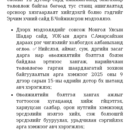
төлөвлөж байгаа бөгөөд тус станц ашиглалтад
орсноор хязгаарлалт хийгдэхгүй болно гэдгийг
Эрчим хүчний сайд Б.Чойжилсүрэн мэдээллээ.
Дээрх мэдээллүүдийг сонсож Монгол Улсын
Шадар сайд, УОК-ын дарга С.Амарсайхан
дараах үүрэг чиглэлийг холбогдох албаныханд
өглөө. ✅Нийслэл, аймаг, сум, дүүргийн засаг
дарга нар өвөлжилтийн бэлтгэл бэлэн
байдлаа эртнээс хангаж, нарийвчлан
төлөвлөгөө гарган шаардлагатай зохион
байгуулалтын арга хэмжээг 2025 оны 9
дүгээр сарын 15-ны өдрийн дотор бүх шатанд
авч хэрэгжүүлэх;
Өвөлжилтийн бэлтгэл хангах ажлыг
тогтоосон хугацаанд хийж гүйцэтгэх,
хариуцсан салбар, орон нутгийн хэмжээнд
эрсдэлийн үнэлгээ хийх, үүсэж болзошгүй
эрсдэлийг бууруулах, урьдчилан сэргийлэх
арга хэмжээг авч хэрэгжүүлэх;