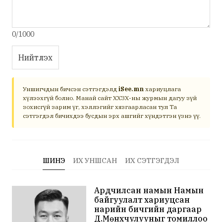
0/1000
Нийтлэх
Уншигчдын бичсэн сэтгэгдэлд
iSee.mn
хариуцлага
хүлээхгүй болно. Манай сайт ХХЗХ-ны журмын дагуу зүй
зохисгүй зарим үг, хэллэгийг хязгаарласан тул Та
сэтгэгдэл бичихдээ бусдын эрх ашгийг хүндэтгэн үзнэ үү.
ШИНЭ
ИХ УНШСАН
ИХ СЭТГЭГДЭЛ
Ардчилсан намын Намын
байгуулалт хариуцсан
нарийн бичгийн даргаар
Д.Мөнхчулууныг томиллоо