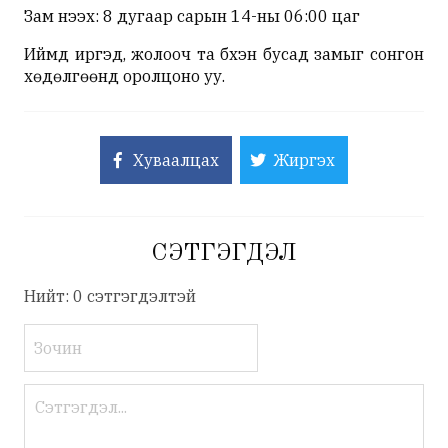
Зам нээх: 8 дугаар сарын 14-ны 06:00 цаг
Иймд иргэд, жолооч та бүхэн бусад замыг сонгон
хөдөлгөөнд оролцоно уу.
Хуваалцах
Жиргэх
СЭТГЭГДЭЛ
Нийт: 0 сэтгэгдэлтэй