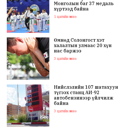
Монголын баг 37 медаль
хүртээд байна
1 цагийн өмнө
Өмнөд Солонгост хэт
халалтын улмаас 20 хүн
нас баржээ
3 цагийн өмнө
Нийслэлийн 107 шатахуун
түгээх станц АИ-92
автобензинээр үйлчилж
байна
3 цагийн өмнө