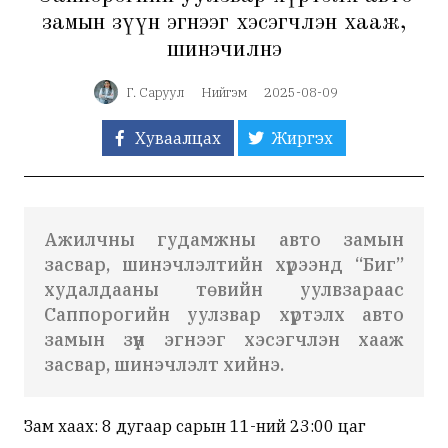
замын зүүн эгнээг хэсэгчлэн хааж,
шинэчилнэ
Г. Саруул
Нийгэм
2025-08-09
Хуваалцах
Жиргэх
Ажилчны гудамжны авто замын
засвар, шинэчлэлтийн хүрээнд “Биг”
худалдааны төвийн уулвзараас
Саппорогийн уулзвар хүртэлх авто
замын зүүн эгнээг хэсэгчлэн хааж
засвар, шинэчлэлт хийнэ.
Зам хаах: 8 дугаар сарын 11-ний 23:00 цаг