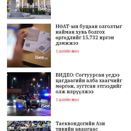
НӨАТ-ын буцаан олголтыг
найман хувь болгох
өргөдлийг 15,732 иргэн
дэмжжээ
1 цагийн өмнө
ВИДЕО: Согтуурсан үедээ
цагдаагийн алба хаагчийг
мөргөж, зугтсан этгээдийг
олж илрүүлжээ
1 цагийн өмнө
Таеквондогийн Ази
тивийн аваргаас