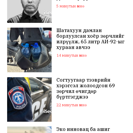
5 минутын өмнө
Шатахуун дамлан
борлуулсан хоёр зөрчлийг
илрүүлж, 65 литр АИ-92-ыг
хураан авчээ
14 минутын өмнө
Согтуугаар тээврийн
хэрэгсэл жолоодсон 69
зөрчил өчигдөр
бүртгэгджээ
22 минутын өмнө
Эко инновац ба ашиг