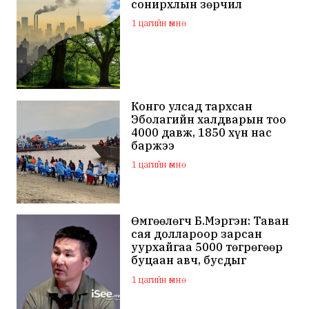
сонирхлын зөрчил
1 цагийн өмнө
Конго улсад тархсан
Эболагийн халдварын тоо
4000 давж, 1850 хүн нас
баржээ
1 цагийн өмнө
Өмгөөлөгч Б.Мэргэн: Таван
сая доллароор зарсан
уурхайгаа 5000 төгрөгөөр
буцаан авч, бусдыг
залилсан Ө.Ганзоригийн
1 цагийн өмнө
өмгөөлөгч ёс зүйгүйгээр
бусдын нэр хүндэд