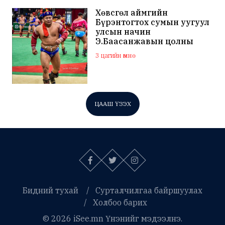
Хөвсгөл аймгийн
Бүрэнтогтох сумын уугуул
улсын начин
Э.Баасанжавын цолны
мялаалга наадам эхэллээ
3 цагийн өмнө
ЦААШ ҮЗЭХ
Бидний тухай
Сурталчилгаа байршуулах
Холбоо барих
© 2026 iSee.mn Үнэнийг мэдээлнэ.