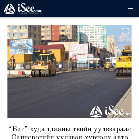
“Биг” худалдааны төвийн уулвзараас
Саппорогийн уулзвар хүртэлх авто