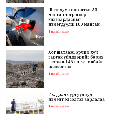
халдаж, худал мэдээлэл
тараалаа
Шатахуун олголтыг 50
мянган төгрөгөөр
хязгаарласныг
нэмэгдүүлж 100 мянган
төгрөгт хүргэхээр судалж
1 цагийн өмнө
байна
Хог шатааж, эрчим хүч
гаргах үйлдвэрийг барих
газрын 146 нэгж талбайг
чөлөөлжээ
1 цагийн өмнө
Их, дээд сургуулиуд
нэмэлт элсэлтээ зарлалаа
1 цагийн өмнө