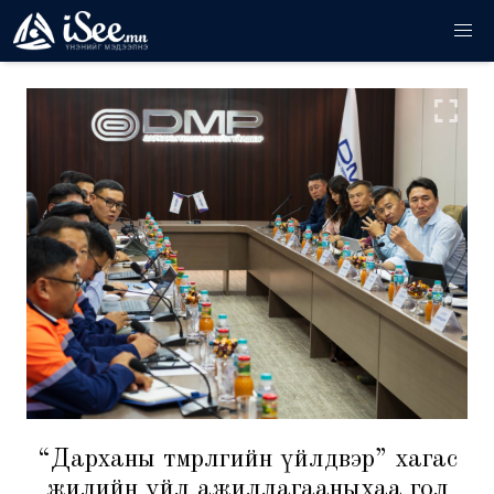
“Дарханы төмөрлөгийн үйлдвэр” хагас
жилийн үйл ажиллагааныхаа гол