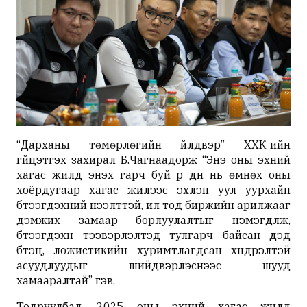
“Дарханы төмөрлөгийн үйлдвэр” ХХК-ийн
гүйцэтгэх захирал Б.Чагнаадорж “Энэ оны эхний
хагас жилд энэхүү гарч буй үр дүн нь өмнөх оны
хоёрдугаар хагас жилээс эхлэн уул уурхайн
бүтээгдэхүүний нээлттэй, ил тод биржийн арилжааг
дэмжих замаар борлуулалтыг нэмэгдүүлж,
бүтээгдэхүүн тээвэрлэлтэд тулгарч байсан дэд
бүтэц, ложистикийн хуримтлагдсан хүндрэлтэй
асуудлуудыг шийдвэрлэснээс шууд
хамааралтай” гэв.
Тодруулбал, 2025 оны эхний хагас жилд