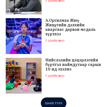
5 цагийн өмнө
А.Оргилмаа Жюү
Жицүгийн дэлхийн
аваргаас дөрвөн медаль
хүртлээ
5 цагийн өмнө
Нийслэлийн цэцэрлэгийн
бүртгэл наймдугаар сарын
10-нд эхэлнэ
5 цагийн өмнө
ЦААШ ҮЗЭХ