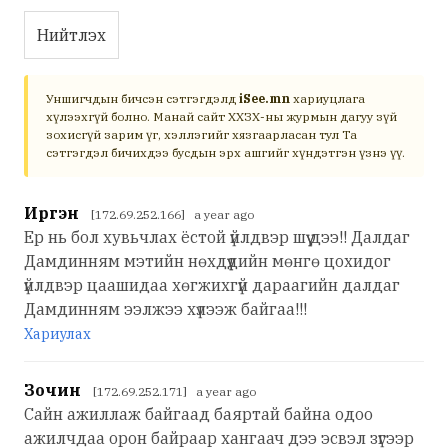
Нийтлэх
Уншигчдын бичсэн сэтгэгдэлд
iSee.mn
хариуцлага
хүлээхгүй болно. Манай сайт ХХЗХ-ны журмын дагуу зүй
зохисгүй зарим үг, хэллэгийг хязгаарласан тул Та
сэтгэгдэл бичихдээ бусдын эрх ашгийг хүндэтгэн үзнэ үү.
Иргэн
[172.69.252.166] a year ago
Ер нь бол хувьчлах ёстой үйлдвэр шүү дээ!! Далдаг
Дамдинням мэтийн нөхдүүдийн мөнгө цохидог
үйлдвэр цаашидаа хөгжихгүй дараагийн далдаг
Дамдинням ээлжээ хүлээж байгаа!!!
Хариулах
Зочин
[172.69.252.171] a year ago
Сайн ажиллаж байгаад баяртай байна одоо
ажилчдаа орон байраар хангаач дээ эсвэл зүгээр