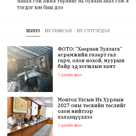
Яавал гэж ажил төрлийг нь булаан авах гэж л
тэгдэг юм бишүү дээ
ШИНЭ
ИХ УНШСАН
ИХ СЭТГЭГДЭЛ
ФОТО: “Хөөрхөн Зулзага”
асрамжийн газарт гал
гарч, олон нохой, муурын
байр эд хогшлын хамт
шатжээ
3 цагийн өмнө
Монгол Улсын Их Хурлын
2027 оны төсвийн төслийг
олон нийтээр
хэлэлцүүллээ
3 цагийн өмнө