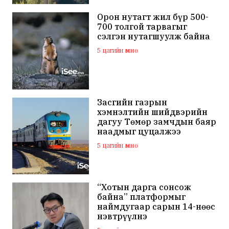
Орон нутагт жил бүр 500-
700 толгой тарвагыг
сэлгэн нутагшуулж байна
5 цагийн өмнө
Засгийн газрын
хэмнэлтийн шийдвэрийн
дагуу Төмөр замчдын баяр
наадмыг цуцалжээ
5 цагийн өмнө
“Хотын дарга сонсож
байна” платформыг
наймдугаар сарын 14-нөөс
нэвтрүүлнэ