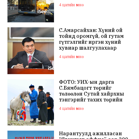
4 цагийн өмнө
С.Амарсайхан: Хүний ой
тойнд оромгүй, ой гутам
гүтгэлгийг иргэн хүний
хувиар шалгуулахаар
хуулийн байгууллагад
4 цагийн өмнө
хандсан
ФОТО: УИХ-ын дарга
С.Бямбацогт төрийг
төлөөлөн Сутай хайрхны
тэнгэрийг тахих төрийн
тахилгад оролцлоо
4 цагийн өмнө
Нарантуулд ажилласан