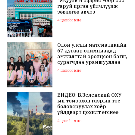
“Явуулын оффис”-оор 200
гаруй иргэн үйлчлүүлж
зөвлөгөө авчээ
4 цагийн өмнө
Олон улсын математикийн
67 дугаар олимпиадад
амжилттай оролцсон багш,
сурагчдаа урамшууллаа
4 цагийн өмнө
ВИДЕО: В.Зеленский ОХУ-
ын томоохон газрын тос
боловсруулах хоёр
үйлдвэрт цохилт өгснөө
мэдэгдлээ
4 цагийн өмнө