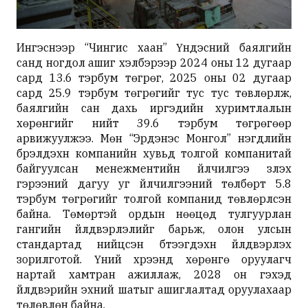
Ингэснээр “Чингис хаан” Үндэсний баялгийн
санд ногдол ашиг хэлбэрээр 2024 оны 12 дугаар
сард 13.6 тэрбум төгрөг, 2025 оны 02 дугаар
сард 25.9 тэрбум төгрөгийг тус тус төвлөрүүлж,
баялгийн сан дахь иргэдийн хуримтлалын
хөрөнгийг нийт 39.6 тэрбум төгрөгөөр
арвижуулжээ. Мөн “Эрдэнэс Монгол” нэгдлийн
бүрэлдэхүүн компанийн хувьд толгой компанитай
байгуулсан менежментийн үйлчилгээ үзүүлэх
гэрээний дагуу уг үйлчилгээний төлбөрт 5.8
тэрбум төгрөгийг толгой компанид төвлөрүүлсэн
байна. Төмөртэй ордын нөөцөд тулгуурлан
гангийн үйлдвэрлэлийг барьж, олон улсын
стандартад нийцсэн бүтээгдэхүүн үйлдвэрлэх
зорилготой. Үүний хүрээнд хөрөнгө оруулагч
нартай хамтран ажиллаж, 2028 он гэхэд
үйлдвэрийн эхний шатыг ашиглалтад оруулахаар
төлөвлөн байна.