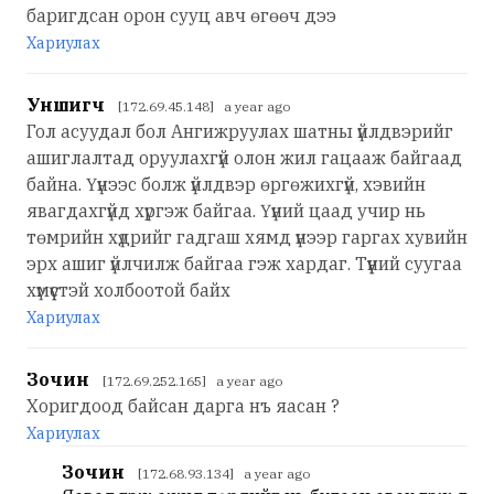
баригдсан орон сууц авч өгөөч дээ
Хариулах
Уншигч
[172.69.45.148] a year ago
Гол асуудал бол Ангижруулах шатны үйлдвэрийг
ашиглалтад оруулахгүй олон жил гацааж байгаад
байна. Үүнээс болж үйлдвэр өргөжихгүй, хэвийн
явагдахгүйд хүргэж байгаа. Үүний цаад учир нь
төмрийн хүдрийг гадгаш хямд үнээр гаргах хувийн
эрх ашиг үйлчилж байгаа гэж хардаг. Түүний суугаа
хүмүүстэй холбоотой байх
Хариулах
Зочин
[172.69.252.165] a year ago
Хоригдоод байсан дарга нъ яасан ?
Хариулах
Зочин
[172.68.93.134] a year ago