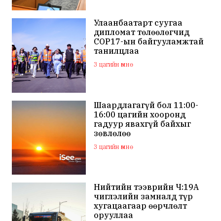
Улаанбаатарт суугаа
дипломат төлөөлөгчид
COP17-ын байгууламжтай
танилцлаа
3 цагийн өмнө
Шаардлагагүй бол 11:00-
16:00 цагийн хооронд
гадуур явахгүй байхыг
зөвлөлөө
3 цагийн өмнө
Нийтийн тээврийн Ч:19А
чиглэлийн замналд түр
хугацаагаар өөрчлөлт
орууллаа