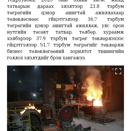
татварын дараах үзүүлэлтээр 21.8 тэрбум
төгрөгийн цэвэр ашигтай ажиллахаар
төлөвлөснөөс гүйцэтгэлээр 36.7 тэрбум
төгрөгийн цэвэр ашигтай ажиллаж, улс орон
нутгийн төсөвт татвар, төлбөр, хураамж
хэлбэрээр 37.9 тэрбум төгрөг төвлөрүүлэхээс
гүйцэтгэлээр 51.7 тэрбум төгрөгийг төвлөрүүлж
бизнес төлөвлөгөөний зорилтот түвшингийн
голлох үзүүлэлтүүдийг бүрэн хангажээ.