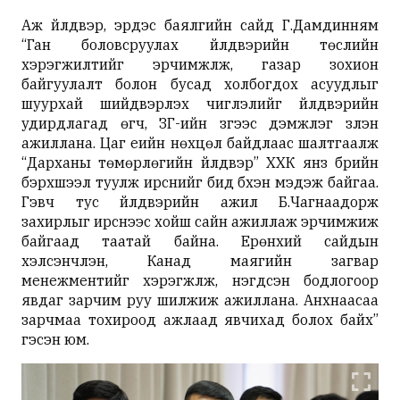
Аж үйлдвэр, эрдэс баялгийн сайд Г.Дамдинням
“Ган боловсруулах үйлдвэрийн төслийн
хэрэгжилтийг эрчимжүүлж, газар зохион
байгуулалт болон бусад холбогдох асуудлыг
шуурхай шийдвэрлэх чиглэлийг үйлдвэрийн
удирдлагад өгч, ЗГ-ийн зүгээс дэмжлэг үзүүлэн
ажиллана. Цаг үеийн нөхцөл байдлаас шалтгаалж
“Дарханы төмөрлөгийн үйлдвэр” ХХК янз бүрийн
бэрхшээл туулж ирснийг бид бүхэн мэдэж байгаа.
Гэвч тус үйлдвэрийн ажил Б.Чагнаадорж
захирлыг ирснээс хойш сайн ажиллаж эрчимжиж
байгаад таатай байна. Ерөнхий сайдын
хэлсэнчлэн, Канад маягийн загвар
менежментийг хэрэгжүүлж, нэгдсэн бодлогоор
явдаг зарчим руу шилжиж ажиллана. Анхнаасаа
зарчмаа тохироод ажлаад явчихад болох байх”
гэсэн юм.