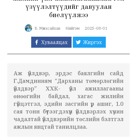
үзүүлэлтүүдийг давуулан
биелүүлжээ
Б. Мөнхсайхан
Нийгэм
2025-08-01
Хуваалцах
Жиргэх
Аж үйлдвэр, эрдэс баялгийн сайд
Г.Дамдинням “Дарханы төмөрлөгийн
үйлдвэр” ХХК- үйл ажиллагааны
өнөөгийн байдал, хагас жилийн
гүйцэтгэл, эдийн засгийн үр ашиг, 1.0
сая тонн бүтээгдэхүүн үйлдвэрлэх хүчин
чадалтай үйлдвэрийн төслийн бэлтгэл
ажлын явцтай танилцлаа.