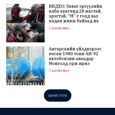
ВИДЕО: Завьт эргүүлийн
алба хаагчид 28 настай,
эрэгтэй, “М”-г голд хөл
алдан живж байхад нь
олж, амь насыг нь аварчээ
3 цагийн өмнө
Ангарскийн үйлдвэрээс
ачсан 1980 тонн АИ-92
автобензин өнөөдөр
Монголд орж ирнэ
3 цагийн өмнө
ЦААШ ҮЗЭХ