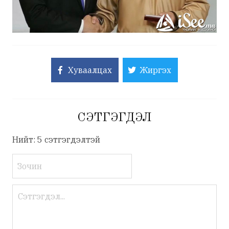
Хуваалцах
Жиргэх
СЭТГЭГДЭЛ
Нийт: 5 сэтгэгдэлтэй