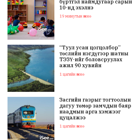
бүртгэл наймдугаар сарын
10-нд эхэлнэ
19 минутын өмнө
“Туул усан цогцолбор”
төслийн нэгдүгээр шатны
ТЭЗҮ-ийг боловсруулах
ажил 90 хувийн
гүйцэтгэлтэй байна
1 цагийн өмнө
Засгийн газрыг тогтоолын
дагуу төмөр замчдын баяр
наадмын арга хэмжээг
цуцалжээ
1 цагийн өмнө