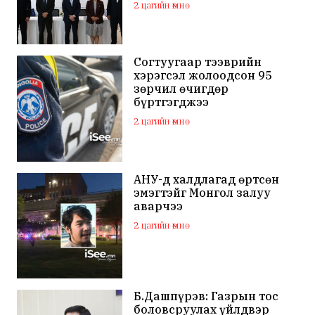
2 цагийн өмнө
Согтуугаар тээврийн
хэрэгсэл жолоодсон 95
зөрчил өчигдөр
бүртгэгджээ
2 цагийн өмнө
АНУ-д халдлагад өртсөн
эмэгтэйг Монгол залуу
аварчээ
2 цагийн өмнө
Б.Дашпүрэв: Газрын тос
боловсруулах үйлдвэр