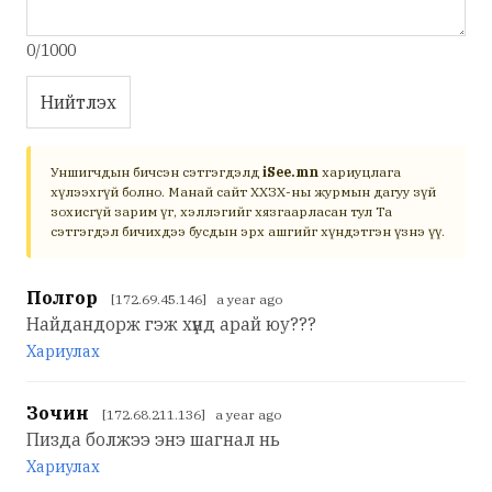
0/1000
Нийтлэх
Уншигчдын бичсэн сэтгэгдэлд
iSee.mn
хариуцлага
хүлээхгүй болно. Манай сайт ХХЗХ-ны журмын дагуу зүй
зохисгүй зарим үг, хэллэгийг хязгаарласан тул Та
сэтгэгдэл бичихдээ бусдын эрх ашгийг хүндэтгэн үзнэ үү.
Полгор
[172.69.45.146] a year ago
Найдандорж гэж хүнд арай юу???
Хариулах
Зочин
[172.68.211.136] a year ago
Пизда болжээ энэ шагнал нь
Хариулах