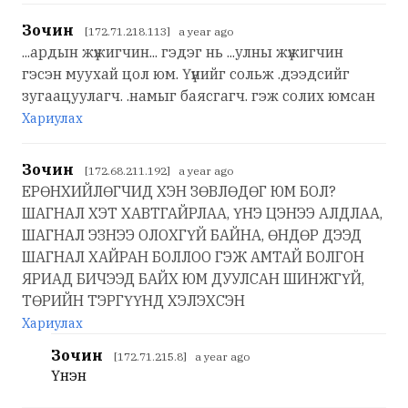
Зочин
[172.71.218.113] a year ago
...ардын жүжигчин... гэдэг нь ...улны жүжигчин
гэсэн муухай цол юм. Үүнийг сольж .дээдсийг
зугаацуулагч. .намыг баясгагч. гэж солих юмсан
Хариулах
Зочин
[172.68.211.192] a year ago
ЕРӨНХИЙЛӨГЧИД ХЭН ЗӨВЛӨДӨГ ЮМ БОЛ?
ШАГНАЛ ХЭТ ХАВТГАЙРЛАА, ҮНЭ ЦЭНЭЭ АЛДЛАА,
ШАГНАЛ ЭЗНЭЭ ОЛОХГҮЙ БАЙНА, ӨНДӨР ДЭЭД
ШАГНАЛ ХАЙРАН БОЛЛОО ГЭЖ АМТАЙ БОЛГОН
ЯРИАД БИЧЭЭД БАЙХ ЮМ ДУУЛСАН ШИНЖГҮЙ,
ТӨРИЙН ТЭРГҮҮНД ХЭЛЭХСЭН
Хариулах
Зочин
[172.71.215.8] a year ago
Үнэн