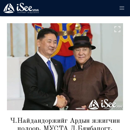
Ч.Найдандоржийг Ардын жүжигчин
цолоор, МУСТА Д.Бямбацогт,