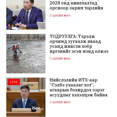
2028 онд ашиглалтад
орсноор зарим төрлийн
шатахууны хэрэгцээг 100
2 цагийн өмнө
хувь дотоодоос хангана
ТОДРУУЛГА: Тэрэлж
орчимд зугаалж яваад
усанд живсэн хоёр
иргэнийг эсэн мэнд олжээ
3 цагийн өмнө
Нийслэлийн ИТХ-аар
LIVE
“Сэлбэ ухаалаг хот”,
агаарын бохирдол зэрэг
асуудлыг хэлэлцэж байна
3 цагийн өмнө