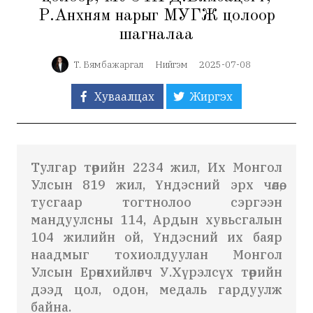
Р.Анхням нарыг МУГЖ цолоор
шагналаа
Т. Бямбажаргал
Нийгэм
2025-07-08
Хуваалцах
Жиргэх
Тулгар төрийн 2234 жил, Их Монгол
Улсын 819 жил, Үндэсний эрх чөлөө,
тусгаар тогтнолоо сэргээн
мандуулсны 114, Ардын хувьсгалын
104 жилийн ой, Үндэсний их баяр
наадмыг тохиолдуулан Монгол
Улсын Ерөнхийлөгч У.Хүрэлсүх төрийн
дээд цол, одон, медаль гардуулж
байна.