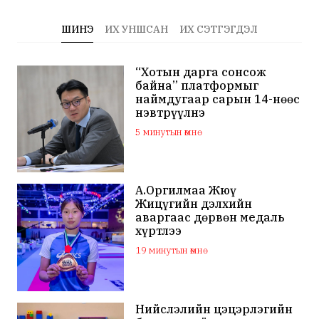
ШИНЭ
ИХ УНШСАН
ИХ СЭТГЭГДЭЛ
“Хотын дарга сонсож
байна” платформыг
наймдугаар сарын 14-нөөс
нэвтрүүлнэ
5 минутын өмнө
А.Оргилмаа Жюү
Жицүгийн дэлхийн
аваргаас дөрвөн медаль
хүртлээ
19 минутын өмнө
Нийслэлийн цэцэрлэгийн