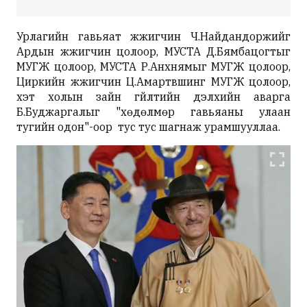
Урлагийн гавьяат жүжигчин Ч.Найдандоржийг
Ардын жүжигчин цолоор, МУСТА Д.Бямбацогтыг
МУГЖ цолоор, МУСТА Р.Анхнямыг МУГЖ цолоор,
Циркийн жүжүигчин Ц.Амартүвшинг МУГЖ цолоор,
хэт холын зайн гүйлтийн дэлхийн аварга
Б.Буджаргалыг "хөдөлмөр гавьяаны улаан
тугийн одон"-оор тус тус шагнаж урамшууллаа.