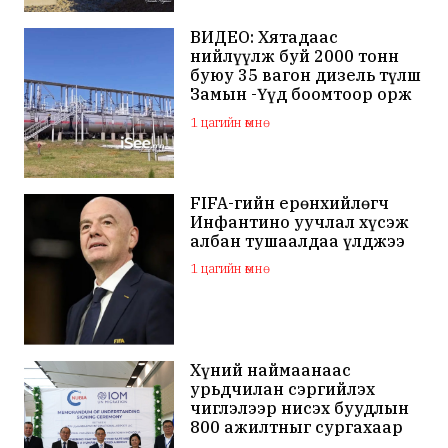
ВИДЕО: Хятадаас
нийлүүлж буй 2000 тонн
буюу 35 вагон дизель түлш
Замын -Үүд боомтоор орж
ирлээ
1 цагийн өмнө
FIFA-гийн ерөнхийлөгч
Инфантино уучлал хүсэж
албан тушаалдаа үлджээ
1 цагийн өмнө
Хүний наймаанаас
урьдчилан сэргийлэх
чиглэлээр нисэх буудлын
800 ажилтныг сургахаар
болжээ