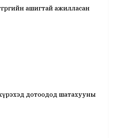
төгрөгийн ашигтай ажилласан
р хүрэхэд дотоодод шатахууны