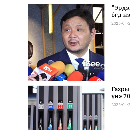
"Эрдэ
бөгөөд
2026-04-
Газры
үнэ 70
2026-04-