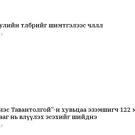
лийн төлбөрийг шимтгэлээс чөлөөллөө
29
нэс Тавантолгой”-н хувьцаа эзэмшигч 122 м
ааг нь өвлүүлэх эсэхийг шийднэ
28