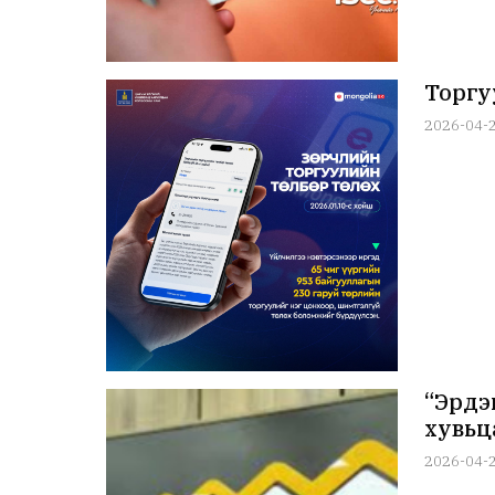
Торгуу
2026-04-
“Эрдэ
хувьц
2026-04-