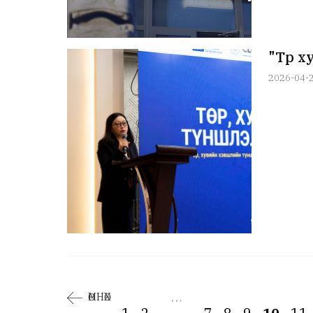
"Төр 
2026-04-
…
ӨМНӨХ