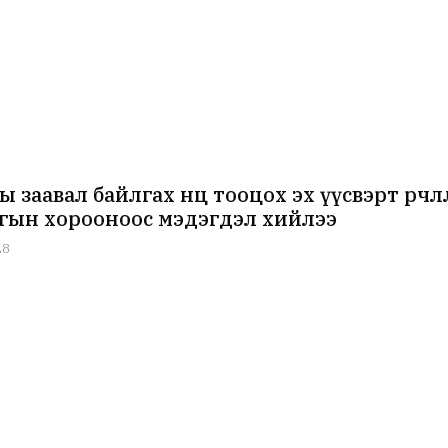
 заавал байлгах нөөц тооцох эх үүсвэрт өөрч
гын хорооноос мэдэгдэл хийлээ
28