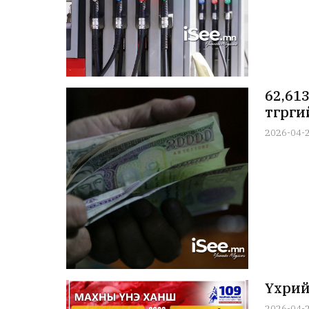
62,61
төгрөг
2026-04-
Үхрий
2026-04-