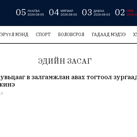
05
04
03
02
ЛХАГВА
МЯГМАР
ДАВАА
НЯМ
2026-08-05
2026-08-04
2026-08-03
2026-0
ЭРҮҮЛ МЭНД
СПОРТ
БОЛОВСРОЛ
ГАДААД МЭДЭЭ
Х
ЭДИЙН ЗАСАГ
хувьцааг өв залгамжлан авах тогтоол зурга
жинэ
29