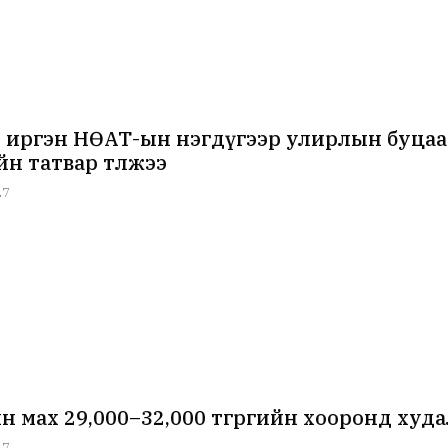
3 иргэн НӨАТ-ын нэгдүгээр улирлын буцаан
ийн татвар төлжээ
27
н мах 29,000–32,000 төгрөгийн хооронд худ
27