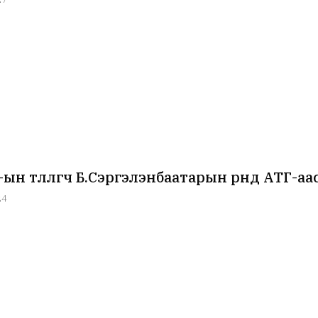
н төлөөлөгч Б.Сэргэлэнбаатарын өрөөнд АТГ-
24