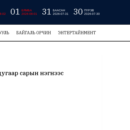
01
31
30
БЯМБА
БААСАН
ПҮРЭВ
8-02
2026-08-01
2026-07-31
2026-07-30
УУЛЬ
БАЙГАЛЬ ОРЧИН
ЭНТЕРТАЙНМЕНТ
адугаар сарын нэгнээс