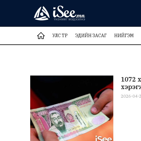
УЛС ТӨР
ЭДИЙН ЗАСАГ
НИЙГЭМ
1072 
хэрэг
2026-04-