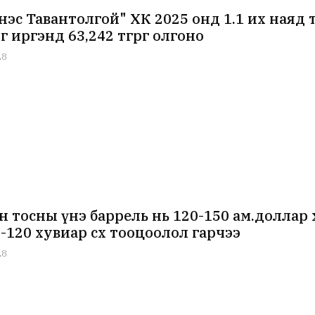
нэс Тавантолгой" ХК 2025 онд 1.1 их наяд 
 нэг иргэнд 63,242 төгрөг олгоно
28
н тосны үнэ баррель нь 120-150 ам.долла
-120 хувиар өсөх тооцоолол гарчээ
28