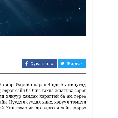
Хуваалцах
Жиргэх
ой өдөр. Өдрийн наран 4 цаг 52 минутад
 эерэг сайн ба бич, тахиа жилтнээ сөрөг
д хянуур хандах хэрэгтэй ба ан, гөрөө
сайн. Нүүдэл суудал хийх, хэрүүл тэмцэл
лой. Хол газар яваар одогсод хойш мөрөө