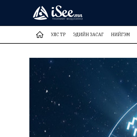
УЛС ТӨР
ЭДИЙН ЗАСАГ
НИЙГЭМ