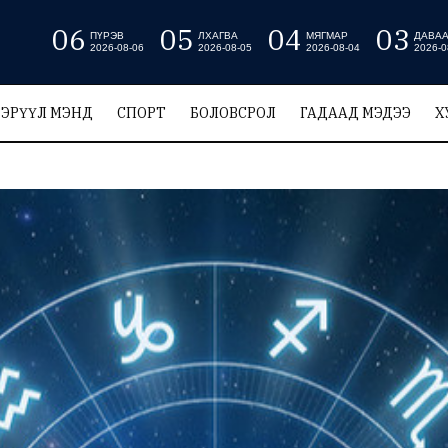
06
05
04
03
ПҮРЭВ
ЛХАГВА
МЯГМАР
ДАВА
2026-08-06
2026-08-05
2026-08-04
2026-0
ЭРҮҮЛ МЭНД
СПОРТ
БОЛОВСРОЛ
ГАДААД МЭДЭЭ
Х