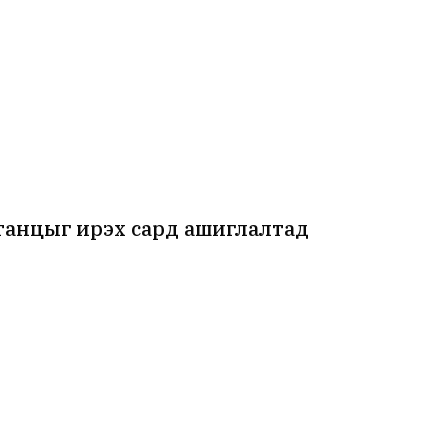
танцыг ирэх сард ашиглалтад