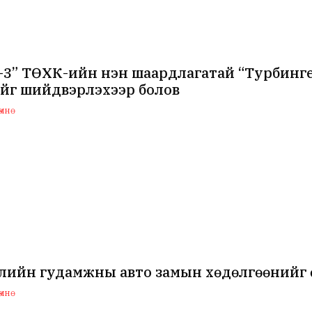
-3” ТӨХК-ийн нэн шаардлагатай “Турбинг
ийг шийдвэрлэхээр болов
мнө
ийн гудамжны авто замын хөдөлгөөнийг өн
мнө