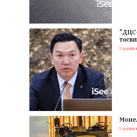
"ДЦС
төсв
5 цагийн ө
Монел
5 цагийн ө