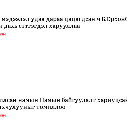
 мэдээлэл удаа дараа цацагдсан ч Б.Орхо
 дахь сэтгэгдэл харууллаа
мнө
илсан намын Намын байгуулалт хариуцсан
нхчулууныг томиллоо
мнө