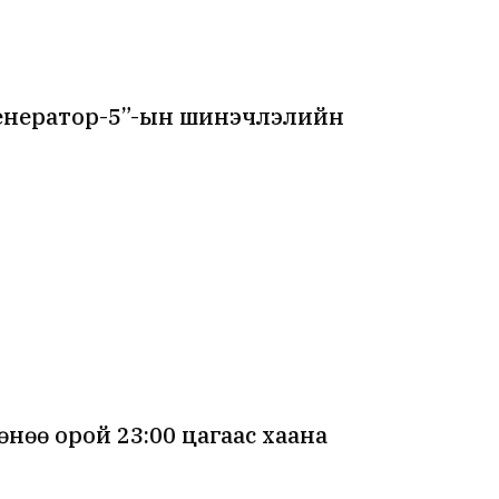
енератор-5”-ын шинэчлэлийн
өө орой 23:00 цагаас хаана