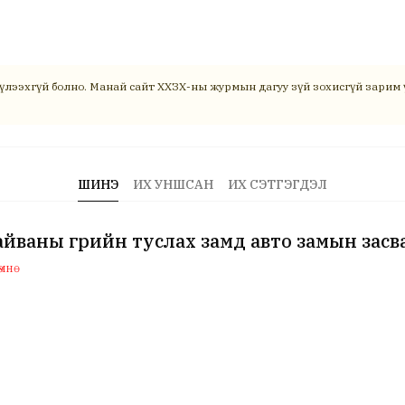
үлээхгүй болно. Манай сайт ХХЗХ-ны журмын дагуу зүй зохисгүй зарим ү
ШИНЭ
ИХ УНШСАН
ИХ СЭТГЭГДЭЛ
йваны гүүрийн туслах замд авто замын засв
мнө