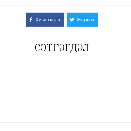
Хуваалцах
Жиргэх
СЭТГЭГДЭЛ