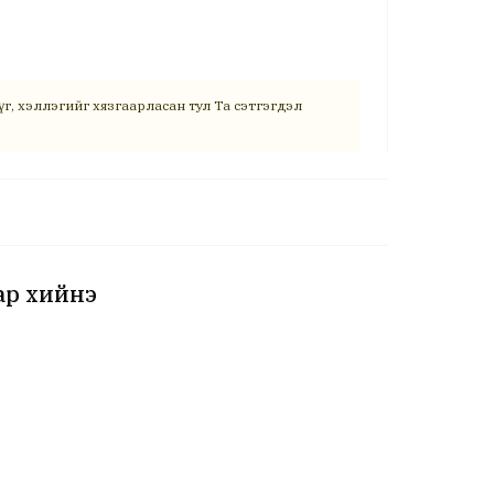
г, хэллэгийг хязгаарласан тул Та сэтгэгдэл
ар хийнэ