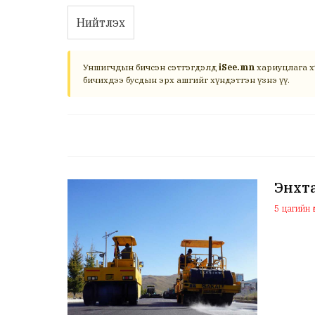
Нийтлэх
Уншигчдын бичсэн сэтгэгдэлд
iSee.mn
хариуцлага х
бичихдээ бусдын эрх ашгийг хүндэтгэн үзнэ үү.
Энхта
5 цагийн ө