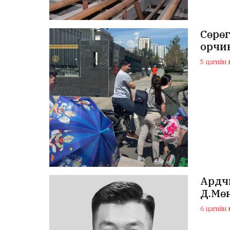
Сөрөг
орчин
5 цагийн ө
Ардч
Д.Мө
6 цагийн ө