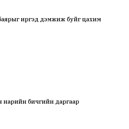
нбаярыг иргэд дэмжиж буйг цахим
 нарийн бичгийн даргаар