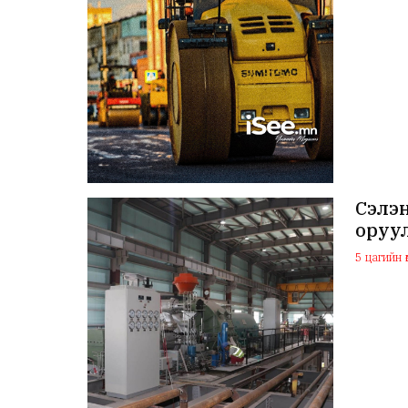
Сэлэ
оруу
5 цагийн ө