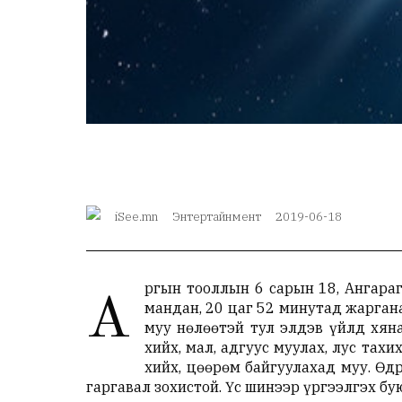
iSee.mn
Энтертайнмент
2019-06-18
ргын тооллын 6 сарын 18, Ангараг
А
мандан, 20 цаг 52 минутад жаргана
муу нөлөөтэй тул элдэв үйлд хяна
хийх, мал, адгуус муулах, лус тахи
хийх, цөөрөм байгуулахад муу. Өдр
гаргавал зохистой. Үс шинээр үргээлг