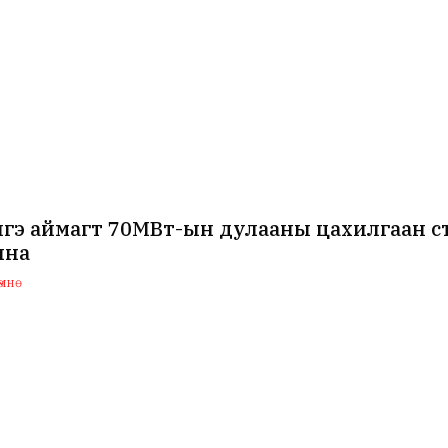
нгэ аймагт 70МВт-ын дулааны цахилгаан с
лна
мнө