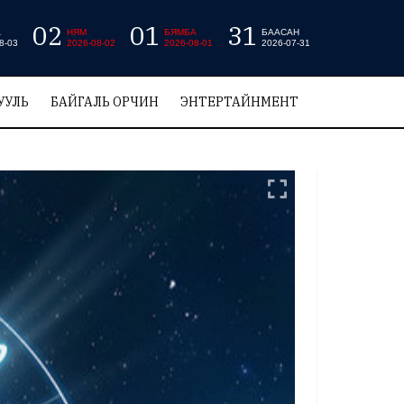
02
01
31
А
НЯМ
БЯМБА
БААСАН
8-03
2026-08-02
2026-08-01
2026-07-31
УУЛЬ
БАЙГАЛЬ ОРЧИН
ЭНТЕРТАЙНМЕНТ