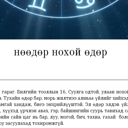
Өнөөдөр нохой өдөр
 гараг. Билгийн тооллын 16, Суулга одтой, улаан нох
. Тухайн өдөр бар, морь жилтнээ аливаа үйлийг хийхэд
мгай хандаж, биеэ энхрийлүүштэй. Эл өдөр элдэв үйл
х, хүүхэд үрчлэн авах, гэр, байшингийн суурь тавихад 
ийн сайн цаг нь бар, луу, могой, бич, тахиа, гахай бо
эх буюу засуулахад тохиромжгүй.