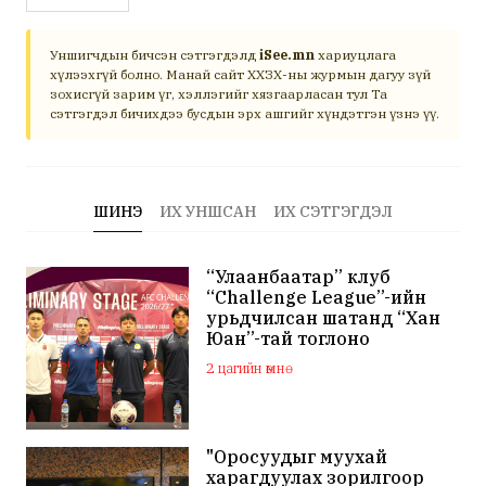
Уншигчдын бичсэн сэтгэгдэлд
iSee.mn
хариуцлага
хүлээхгүй болно. Манай сайт ХХЗХ-ны журмын дагуу зүй
зохисгүй зарим үг, хэллэгийг хязгаарласан тул Та
сэтгэгдэл бичихдээ бусдын эрх ашгийг хүндэтгэн үзнэ үү.
ШИНЭ
ИХ УНШСАН
ИХ СЭТГЭГДЭЛ
“Улаанбаатар” клуб
“Challenge League”-ийн
урьдчилсан шатанд “Хан
Юан”-тай тоглоно
2 цагийн өмнө
"Оросуудыг муухай
харагдуулах зорилгоор