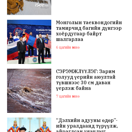
Монголын таеквондогийн
тамирчид багийн дүнгээр
хоёрдугаар байрт
шалгарлаа
6 цагийн өмнө
СЭРЭМЖЛҮҮЛЭГ: Зарим
голууд үерийн аюултай
түвшнээс 30 см даван
үерлэж байна
7 цагийн өмнө
“Дэлхийн адууны өдөр”-
ийн уралдаанд түрүүлж,
айрагдсан уяачдыг