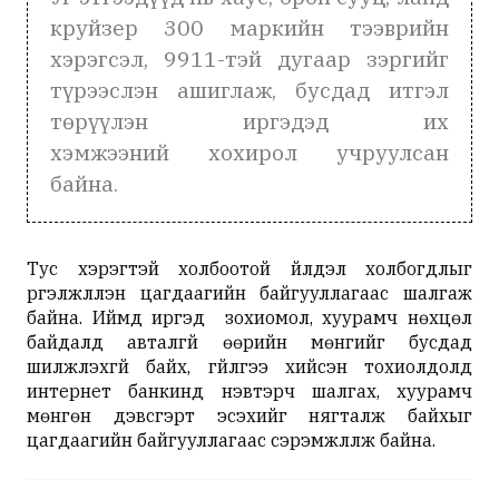
круйзер 300 маркийн тээврийн
хэрэгсэл, 9911-тэй дугаар зэргийг
түрээслэн ашиглаж, бусдад итгэл
төрүүлэн иргэдэд их
хэмжээний хохирол учруулсан
байна.
Тус хэрэгтэй холбоотой үйлдэл холбогдлыг
үргэлжлүүлэн цагдаагийн байгууллагаас шалгаж
байна. Иймд иргэд зохиомол, хуурамч нөхцөл
байдалд авталгүй өөрийн мөнгийг бусдад
шилжүүлэхгүй байх, гүйлгээ хийсэн тохиолдолд
интернет банкинд нэвтэрч шалгах, хуурамч
мөнгөн дэвсгэрт эсэхийг нягталж байхыг
цагдаагийн байгууллагаас сэрэмжлүүлж байна.