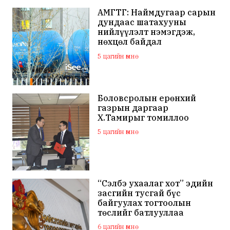
АМГТГ: Наймдугаар сарын
дундаас шатахууны
нийлүүлэлт нэмэгдэж,
нөхцөл байдал
тогтворжино
5 цагийн өмнө
Боловсролын ерөнхий
газрын даргаар
Х.Тамирыг томиллоо
5 цагийн өмнө
“Сэлбэ ухаалаг хот” эдийн
засгийн тусгай бүс
байгуулах тогтоолын
төслийг батлууллаа
6 цагийн өмнө