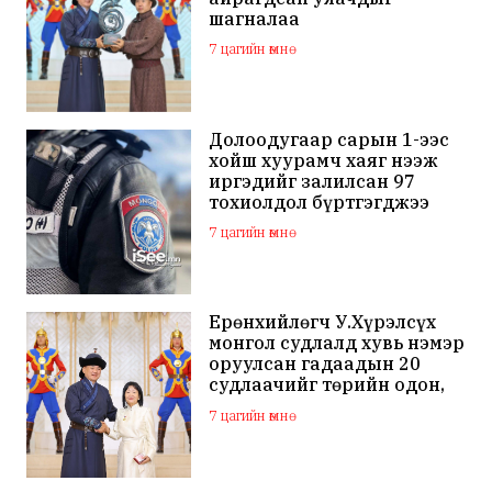
шагналаа
7 цагийн өмнө
Долоодугаар сарын 1-ээс
хойш хуурамч хаяг нээж
иргэдийг залилсан 97
тохиолдол бүртгэгджээ
7 цагийн өмнө
Ерөнхийлөгч У.Хүрэлсүх
монгол судлалд хувь нэмэр
оруулсан гадаадын 20
судлаачийг төрийн одон,
медалиар шагналаа
7 цагийн өмнө