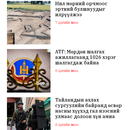
Нил мөрний орчмоос
эртний булшнуудыг
илрүүлжээ
7 цагийн өмнө
АТГ: Мөрдөн шалгах
ажиллагаанд 1026 хэрэг
шалгагдаж байна
8 цагийн өмнө
Тайландын ахлах
сургуулийн байранд өсвөр
насны хүүхэд гал нээсний
улмаас долоон хүн амиа
алдаж, 30 гаруй хүн
8 цагийн өмнө
шархаджээ