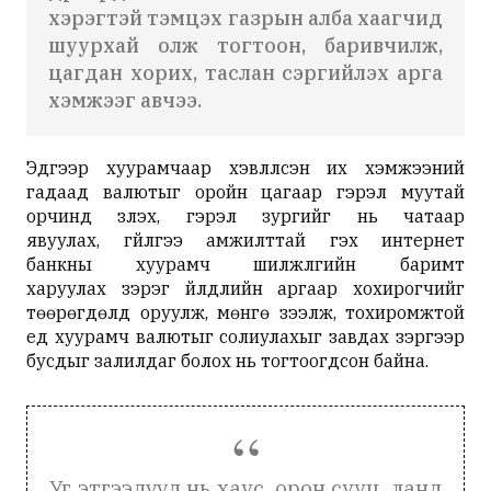
хэрэгтэй тэмцэх газрын алба хаагчид
шуурхай олж тогтоон, баривчилж,
цагдан хорих, таслан сэргийлэх арга
хэмжээг авчээ.
Эдгээр хуурамчаар хэвлүүлсэн их хэмжээний
гадаад валютыг оройн цагаар гэрэл муутай
орчинд үзүүлэх, гэрэл зургийг нь чатаар
явуулах, гүйлгээ амжилттай гэх интернет
банкны хуурамч шилжүүлгийн баримт
харуулах зэрэг үйлдлийн аргаар хохирогчийг
төөрөгдөлд оруулж, мөнгө зээлж, тохиромжтой
үед хуурамч валютыг солиулахыг завдах зэргээр
бусдыг залилдаг болох нь тогтоогдсон байна.
Уг этгээдүүд нь хаус, орон сууц, ланд