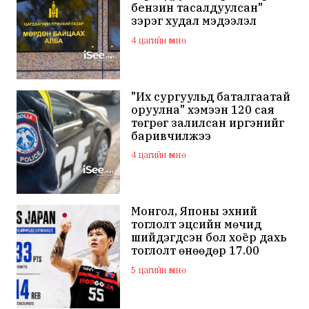
бензин тасалдуулсан"
зэрэг худал мэдээлэл
тарааж буй хаягуудыг
4 цагийн өмнө
шалгаж эхэлжээ
"Их сургуульд баталгаатай
оруулна" хэмээн 120 сая
төгрөг залилсан иргэнийг
баривчилжээ
4 цагийн өмнө
Монгол, Японы эхний
тоглолт эцсийн мөчид
шийдэгдсэн бол хоёр дахь
тоглолт өнөөдөр 17.00
цагаас эхэлнэ
5 цагийн өмнө