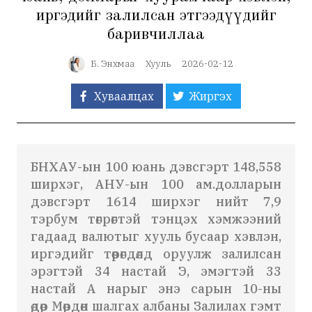
иргэдийг залилсан этгээдүүдийг
баривчиллаа
Б. Энхмаа
Хууль
2026-02-12
Хуваалцах
Жиргэх
БНХАУ-ын 100 юань дэвсгэрт 148,558
ширхэг, АНУ-ын 100 ам.долларын
дэвсгэрт 1614 ширхэг нийт 7,9
тэрбум төгрөгтэй тэнцэх хэмжээний
гадаад валютыг хууль бусаар хэвлэн,
иргэдийг төөрөгдөлд оруулж залилсан
эрэгтэй 34 настай Э, эмэгтэй 33
настай А нарыг энэ сарын 10-ны
өдөр Мөрдөн шалгах албаны Залилах гэмт