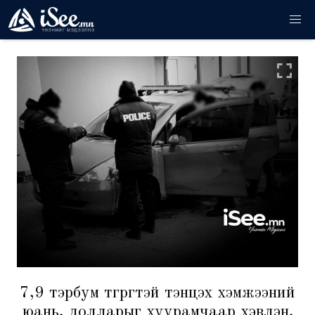
7,9 тэрбум төгрөгтэй тэнцэх хэмжээний
юань, долларыг хуурамчаар хэвлэн,