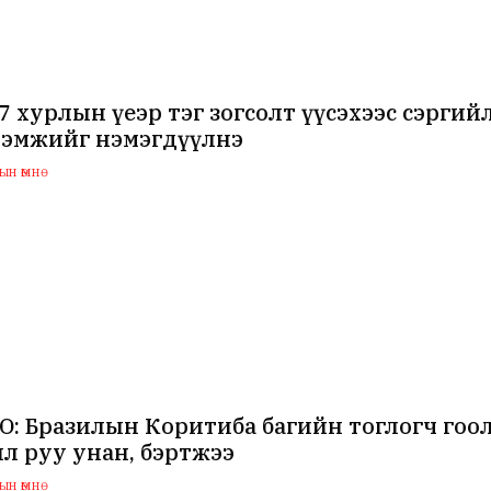
 хурлын үеэр тэг зогсолт үүсэхээс сэрги
ээмжийг нэмэгдүүлнэ
н өмнө
: Бразилын Коритиба багийн тоглогч гоол
л руу унан, бэртжээ
н өмнө