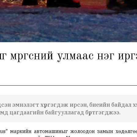
г мөргөсний улмаас нэг ир
дсэн эмнэлэгт хүргэгдэж ирсэн, биеийн байдал х
имд цагдаагийн байгууллагад бүртгэгджээ.
rius" маркийн автомашиныг жолоодон замын хөдөлгө