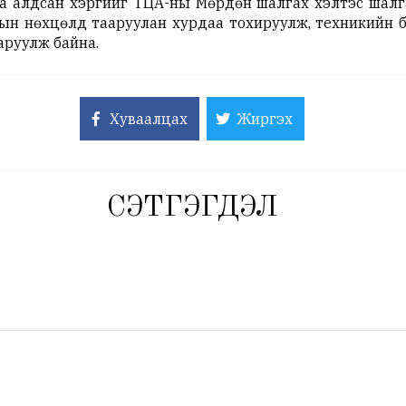
иа алдсан хэргийг ТЦА-ны Мөрдөн шалгах хэлтэс шалг
ын нөхцөлд тааруулан хурдаа тохируулж, техникийн 
аруулж байна.
Хуваалцах
Жиргэх
СЭТГЭГДЭЛ