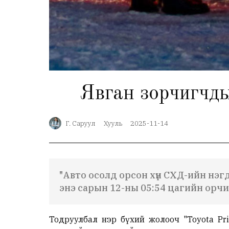
Явган зорчигчды
Г. Саруул
Хууль
2025-11-14
"Авто осолд орсон хүн СХД-ийн нэг
энэ сарын 12-ны 05:54 цагийн орч
Тодруулбал нэр бүхий жолооч "Toyota P