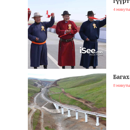
гүүрт
4 минутын
Бага
8 минутын