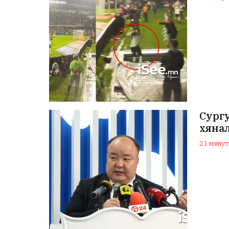
Сург
хяна
21 минуты