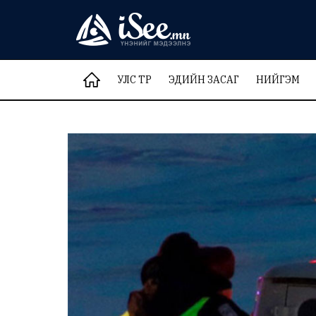
УЛС ТӨР
ЭДИЙН ЗАСАГ
НИЙГЭМ