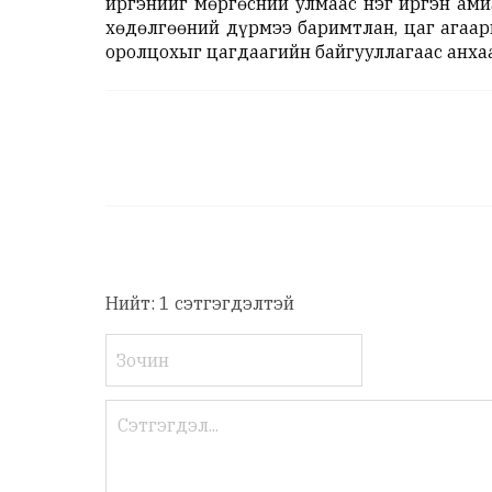
иргэнийг мөргөсний улмаас нэг иргэн ам
хөдөлгөөний дүрмээ баримтлан, цаг агаар
оролцохыг цагдаагийн байгууллагаас анха
Нийт: 1 сэтгэгдэлтэй