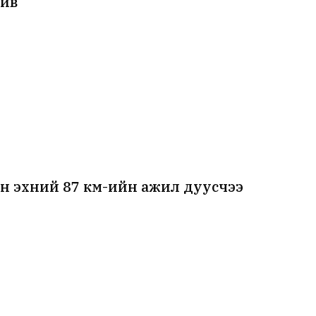
ийв
н эхний 87 км-ийн ажил дуусчээ