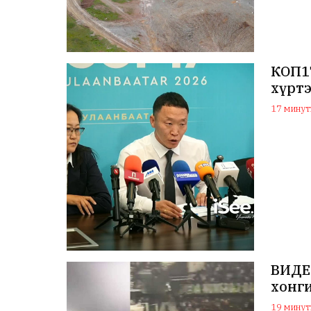
КОП17
хүрт
17 минуты
ВИДЕО
хонги
19 минуты