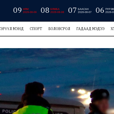
09
08
07
06
НЯМ
БЯМБА
БААСАН
ПҮРЭВ
2026-08-09
2026-08-08
2026-08-07
2026-0
ЭРҮҮЛ МЭНД
СПОРТ
БОЛОВСРОЛ
ГАДААД МЭДЭЭ
Х