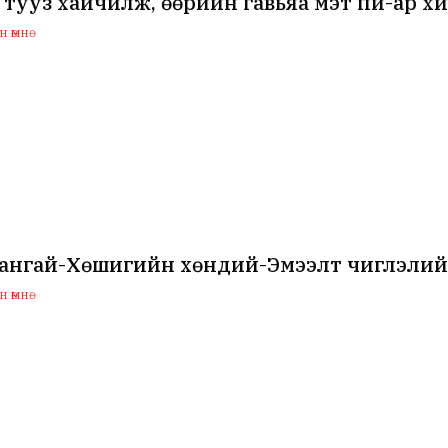
 тууз хайчилж, өөрийн гавьяа мэт пи-ар х
 өмнө
хангай-Хөшигийн хөндий-Эмээлт чиглэлий
 өмнө