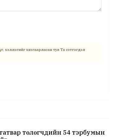
г, хэллэгийг хязгаарласан тул Та сэтгэгдэл
 татвар төлөгчдийн 54 тэрбумын