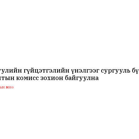
уулийн гүйцэтгэлийн үнэлгээг сургууль б
лтын комисс зохион байгуулна
н өмнө