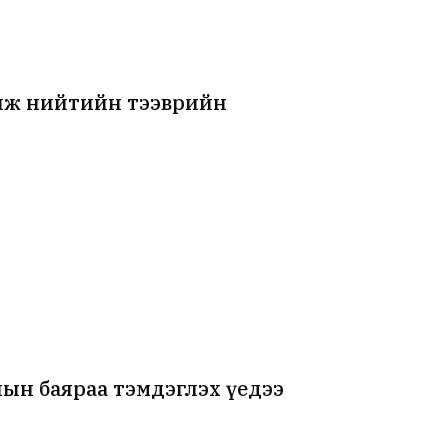
йлж нийтийн тээврийн
ын баяраа тэмдэглэх үедээ