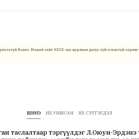
үлээхгүй болно. Манай сайт ХХЗХ-ны журмын дагуу зүй зохисгүй зарим ү
ШИНЭ
ИХ УНШСАН
ИХ СЭТГЭГДЭЛ
ан таслалтаар тэргүүлдэг Л.Оюун-Эрдэнэ