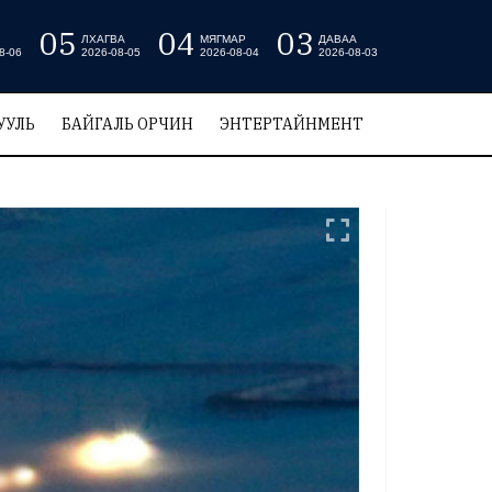
05
04
03
ЛХАГВА
МЯГМАР
ДАВАА
8-06
2026-08-05
2026-08-04
2026-08-03
УУЛЬ
БАЙГАЛЬ ОРЧИН
ЭНТЕРТАЙНМЕНТ