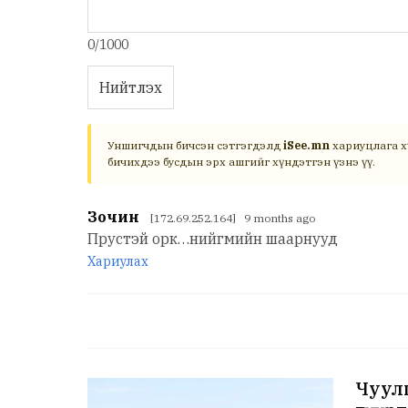
0/1000
Нийтлэх
Уншигчдын бичсэн сэтгэгдэлд
iSee.mn
хариуцлага х
бичихдээ бусдын эрх ашгийг хүндэтгэн үзнэ үү.
Зочин
[172.69.252.164] 9 months ago
Прустэй орк…нийгмийн шаарнууд
Хариулах
Чуулг