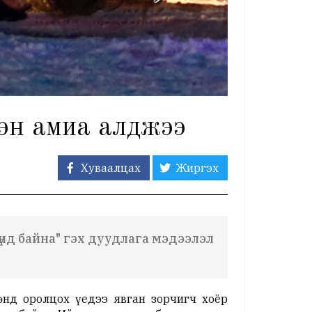
гэн амиа алджээ
Хуваалцах
Жиргэх
үнд байна" гэх дуудлага мэдээлэл
өнд оролцох үедээ явган зорчигч хоёр