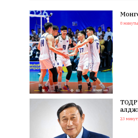
Монго
8 минутын
ТОДРУ
алдж
23 минуты