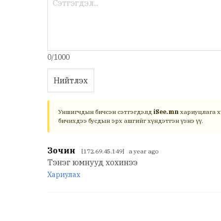
0/1000
Нийтлэх
Уншигчдын бичсэн сэтгэгдэлд
iSee.mn
хариуцлага х
бичихдээ бусдын эрх ашгийг хүндэтгэн үзнэ үү.
Зочин
[172.69.45.149] a year ago
Тэнэг юмнууд хохинээ
Хариулах