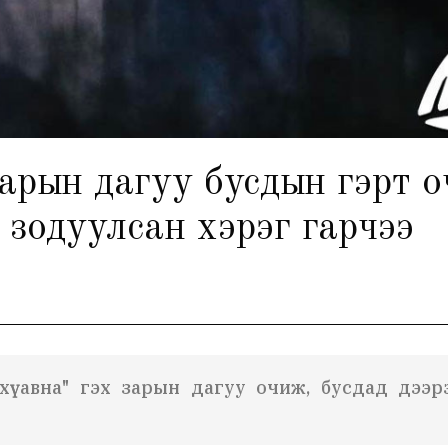
 зарын дагуу бусдын гэрт о
зодуулсан хэрэг гарчээ
ү авна" гэх зарын дагуу очиж, бусдад дээрэ