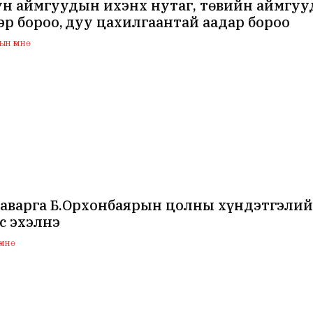
ун аймгуудын ихэнх нутаг, төвийн аймгуу
эр бороо, дуу цахилгаантай аадар бороо
н өмнө
аварга Б.Орхонбаярын цолны хүндэтгэлий
с эхэлнэ
мнө