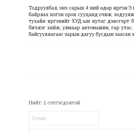
Тодруулбал, энэ сарын 4-ний өдөр иргэн Э
байрлах нэгэн орон сууцанд очиж, зодуул
тухайн иргэнийг ХУД-ын нутаг дэвсгэрт б
бичлэг хийж, улмаар автомашин, гар утас
байгууллагаас зарын дагуу бусдын заасан 
Нийт: 2 сэтгэгдэлтэй