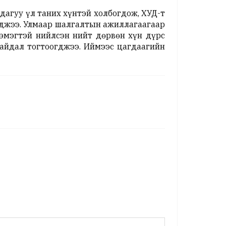
 дагуу үл таних хүнтэй холбогдож, ХУД-т
гджээ. Улмаар шалгалтын ажиллагаагаар
, эмэгтэй нийлсэн нийт дөрвөн хүн дүрс
байдал тогтоогджээ. Иймээс цагдаагийн