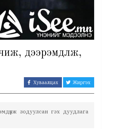
чиж, дээрэмдүүлж,
Хуваалцах
Жиргэх
мдүүлж зодуулсан гэх дуудлага