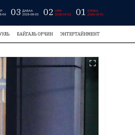
03
02
01
АР
ДАВАА
НЯМ
БЯМБА
8-04
2026-08-03
2026-08-02
2026-08-01
УУЛЬ
БАЙГАЛЬ ОРЧИН
ЭНТЕРТАЙНМЕНТ