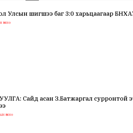
л Улсын шигшээ баг 3:0 харьцаагаар БНХ
 өмнө
УЛГА: Сайд асан З.Батжаргал сурронтой э
ээ
н өмнө