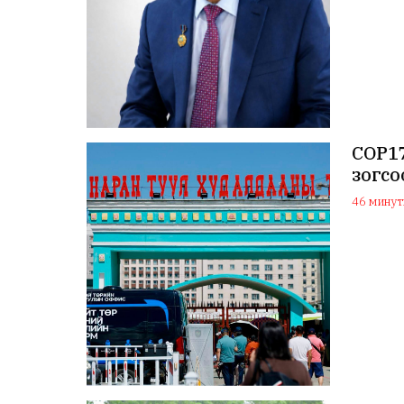
COP1
зогсо
46 минуты