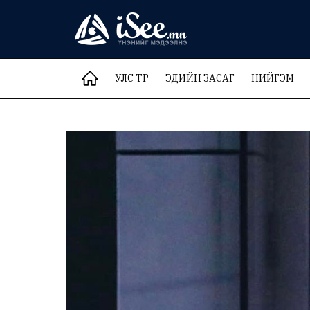
УЛС ТӨР
ЭДИЙН ЗАСАГ
НИЙГЭМ