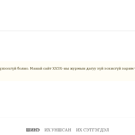
үлээхгүй болно. Манай сайт ХХЗХ-ны журмын дагуу зүй зохисгүй зарим ү
ШИНЭ
ИХ УНШСАН
ИХ СЭТГЭГДЭЛ