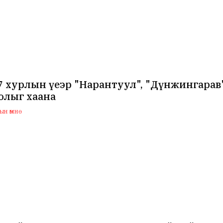
7 хурлын үеэр "Нарантуул", "Дүнжингарав
олыг хаана
н өмнө