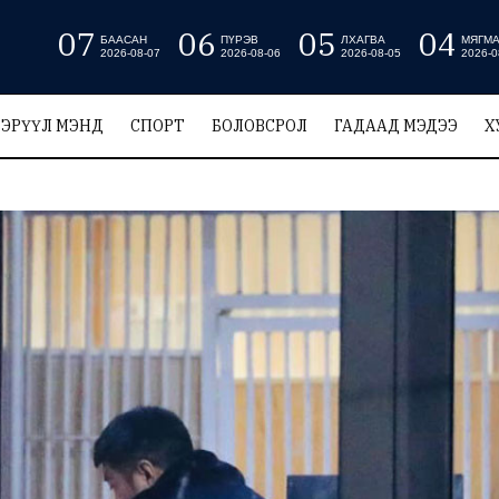
07
06
05
04
БААСАН
ПҮРЭВ
ЛХАГВА
МЯГМ
2026-08-07
2026-08-06
2026-08-05
2026-0
ЭРҮҮЛ МЭНД
СПОРТ
БОЛОВСРОЛ
ГАДААД МЭДЭЭ
Х