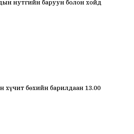
дын нутгийн баруун болон хойд
н хүчит бөхийн барилдаан 13.00