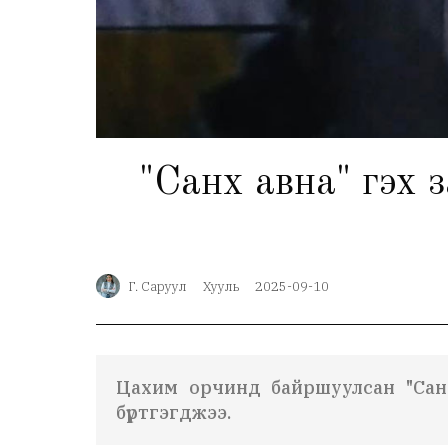
"Санхүү авна" гэх
Г. Саруул
Хууль
2025-09-10
Цахим орчинд байршуулсан "Санхү
бүртгэгджээ.