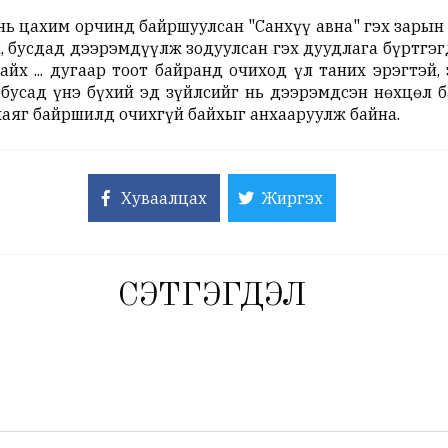
 нь цахим орчинд байршуулсан "Санхүү авна" гэх зарын
ж, бусдад дээрэмдүүлж зодуулсан гэх дуудлага бүртгэ
айх ... дугаар тоот байранд очиход үл таних эрэгтэй
, бусад үнэ бүхий эд зүйлсийг нь дээрэмдсэн нөхцөл 
хаяг байршилд очихгүй байхыг анхааруулж байна.
Хуваалцах
Жиргэх
СЭТГЭГДЭЛ