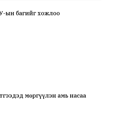
АУ-ын багийг хожлоо
тгээдэд мөргүүлэн амь насаа