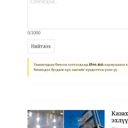
0/1000
Нийтлэх
Уншигчдын бичсэн сэтгэгдэлд
iSee.mn
хариуцлага х
бичихдээ бусдын эрх ашгийг хүндэтгэн үзнэ үү.
Казах
эхлү