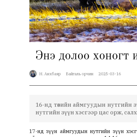
Энэ долоо хоногт и
Н. Анхбаяр
Байгаль орчин
2025-03-16
16-нд төвийн аймгуудын нутгийн з
нутгийн зүүн хэсгээр цас орж, сал
17-нд зүүн аймгуудын нутгийн зүүн хэсг