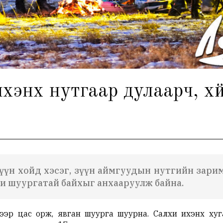
хэнх нутгаар дулаарч, хү
үүн хойд хэсэг, зүүн аймгуудын нутгийн зарим
хи шуургатай байхыг анхааруулж байна.
ээр цас орж, явган шуурга шуурна. Салхи ихэнх хуг