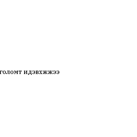
 голомт идэвхжжээ