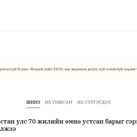
үлээхгүй болно. Манай сайт ХХЗХ-ны журмын дагуу зүй зохисгүй зарим ү
ШИНЭ
ИХ УНШСАН
ИХ СЭТГЭГДЭЛ
стан улс 70 жилийн өмнө устсан барыг сэ
үлжээ