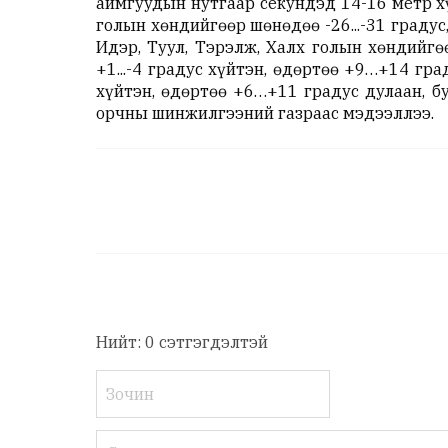
аймгуудын нутгаар секундэд 14-16 метр хү
голын хөндийгөөр шөнөдөө -26...-31 градус
Идэр, Туул, Тэрэлж, Халх голын хөндийгөө
+1...-4 градус хүйтэн, өдөртөө +9…+14 гра
хүйтэн, өдөртөө +6…+11 градус
дулаан, б
орчны шинжилгээний газраас мэдээллээ.
Нийт: 0 сэтгэгдэлтэй