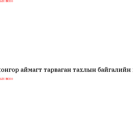
н өмнө
хонгор аймагт тарваган тахлын байгалийн
н өмнө