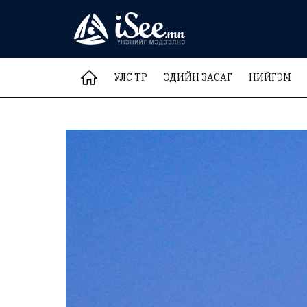
УЛС ТӨР
ЭДИЙН ЗАСАГ
НИЙГЭМ