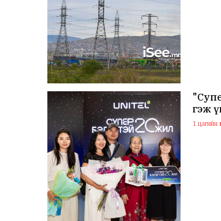
"Супе
гэж ү
1 цагийн ө