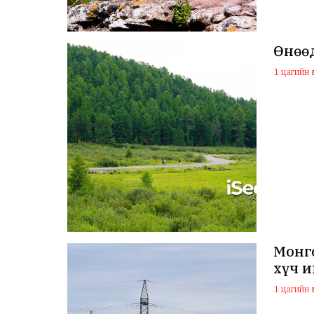
Өнөөд
1 цагийн ө
Монго
хүч 
1 цагийн ө