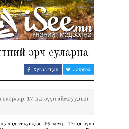
йтний эрч суларна
Хуваалцах
Жиргэх
 газраар, 17-нд зүүн аймгуудын
ацаанд секундэд 4-9 метр, 17-нд зүүн