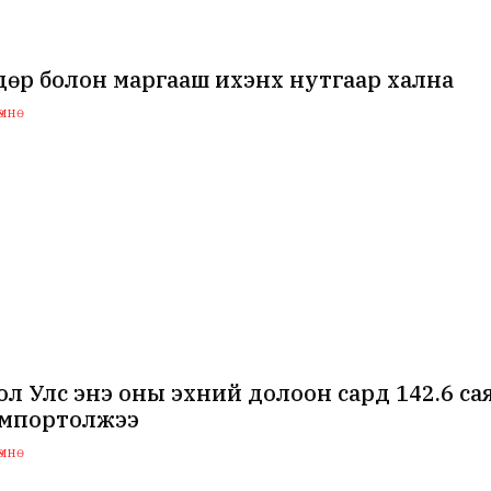
өр болон маргааш ихэнх нутгаар хална
мнө
л Улс энэ оны эхний долоон сард 142.6 с
импортолжээ
мнө