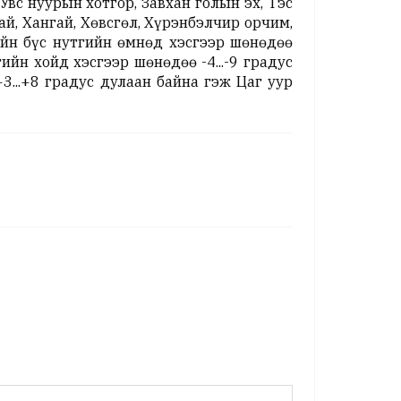
вс нуурын хотгор, Завхан голын эх, Тэс
ай, Хангай, Хөвсгөл, Хүрэнбэлчир орчим,
вийн бүс нутгийн өмнөд хэсгээр шөнөдөө
ийн хойд хэсгээр шөнөдөө -4...-9 градус
3...+8 градус дулаан байна гэж Цаг уур