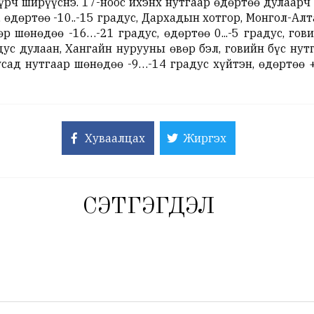
рч ширүүснэ. 17-ноос ихэнх нутгаар өдөртөө дулаарч У
, өдөртөө -10..-15 градус, Дархадын хотгор, Монгол-Алт
р шөнөдөө -16…-21 градус, өдөртөө 0...-5 градус, го
дус дулаан, Хангайн нурууны өвөр бэл, говийн бүс нутг
усад нутгаар шөнөдөө -9…-14 градус хүйтэн, өдөртөө +
Хуваалцах
Жиргэх
СЭТГЭГДЭЛ