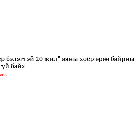
р бэлэгтэй 20 жил" аяны хоёр өрөө байрны 
гүй байх
мнө