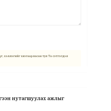
г, хэллэгийг хязгаарласан тул Та сэтгэгдэл
ргээн нутагшуулах ажлыг