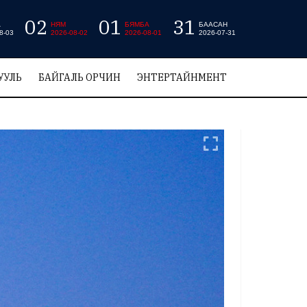
02
01
31
А
НЯМ
БЯМБА
БААСАН
8-03
2026-08-02
2026-08-01
2026-07-31
УУЛЬ
БАЙГАЛЬ ОРЧИН
ЭНТЕРТАЙНМЕНТ