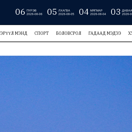
06
05
04
03
ПҮРЭВ
ЛХАГВА
МЯГМАР
ДАВА
2026-08-06
2026-08-05
2026-08-04
2026-0
ЭРҮҮЛ МЭНД
СПОРТ
БОЛОВСРОЛ
ГАДААД МЭДЭЭ
Х