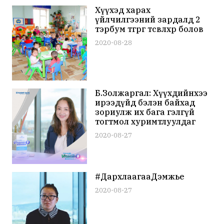
Хүүхэд харах
үйлчилгээний зардалд 2
тэрбум төгрөг төсөвлөхөөр болов
2020-08-28
Б.Золжаргал: Хүүхдийнхээ
ирээдүйд бэлэн байхад
зориулж их бага гэлгүй
тогтмол хуримтлуулдаг
2020-08-27
#ДархлаагааДэмжье
2020-08-27