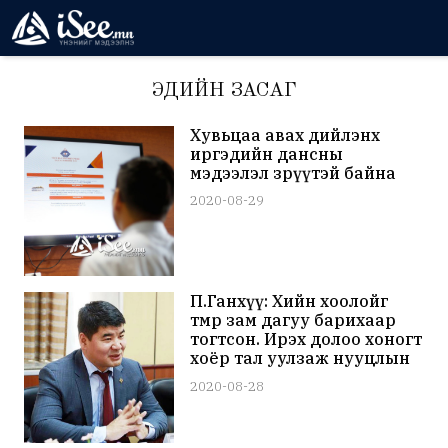
ЭДИЙН ЗАСАГ
Хувьцаа авах дийлэнх
иргэдийн дансны
мэдээлэл зөрүүтэй байна
2020-08-29
П.Ганхүү: Хийн хоолойг
төмөр зам дагуу барихаар
тогтсон. Ирэх долоо хоногт
хоёр тал уулзаж нууцлын
гэрээ байгуулна
2020-08-28