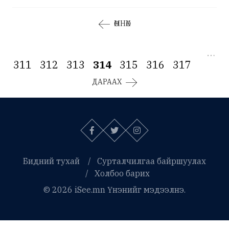
ӨМНӨХ
…
311
312
313
314
315
316
317
ДАРААХ
Бидний тухай
Сурталчилгаа байршуулах
Холбоо барих
© 2026 iSee.mn Үнэнийг мэдээлнэ.