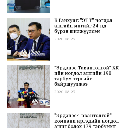
Б.Ганхуяг: "ЭТТ" ногдол
ашгийн мөнгийг 24-нд
бүрэн шилжүүлсэн
2020-08-27
"Эрдэнэс Тавантолгой" ХК-
ийн ногдол ашгийн 198
тэрбум төгрөгийг
байршуулжээ
2020-08-27
"Эрдэнэс-Тавантолгой"
компани иргэдийн ногдол
ашиг болох 179 тэрбумыг