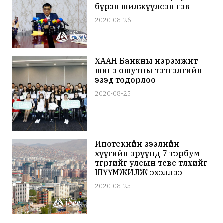
бүрэн шилжүүлсэн гэв
2020-08-26
ХААН Банкны нэрэмжит
шинэ оюутны тэтгэлгийн
эзэд тодорлоо
2020-08-25
Ипотекийн зээлийн
хүүгийн зөрүүнд 7 тэрбум
төгрөгийг улсын төсвөөс төлөхийг
ШҮҮМЖИЛЖ эхэллээ
2020-08-25