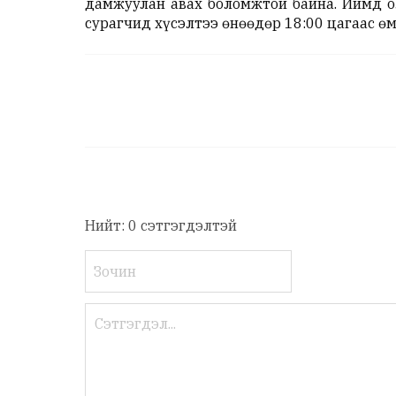
дамжуулан авах боломжтой байна. Иймд о
сурагчид хүсэлтээ өнөөдөр 18:00 цагаас ө
Нийт: 0 сэтгэгдэлтэй