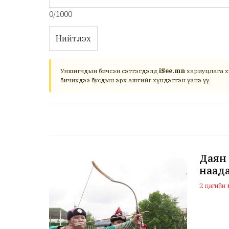
0/1000
Нийтлэх
Уншигчдын бичсэн сэтгэгдэлд
iSee.mn
хариуцлага х
бичихдээ бусдын эрх ашгийг хүндэтгэн үзнэ үү.
Даян 
наада
2 цагийн ө