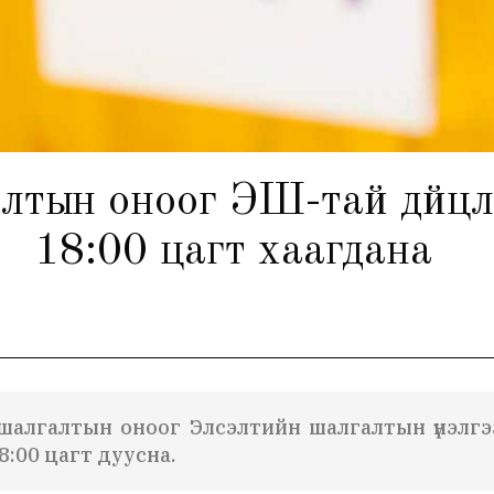
тын оноог ЭШ-тай дүйцүүл
18:00 цагт хаагдана
шалгалтын оноог Элсэлтийн шалгалтын үнэлгээтэ
8:00 цагт дуусна.