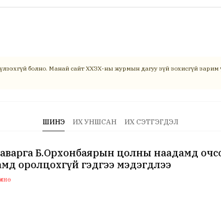
үлээхгүй болно. Манай сайт ХХЗХ-ны журмын дагуу зүй зохисгүй зарим ү
ШИНЭ
ИХ УНШСАН
ИХ СЭТГЭГДЭЛ
аварга Б.Орхонбаярын цолны наадамд очсо
мд оролцохгүй гэдгээ мэдэгдлээ
мнө