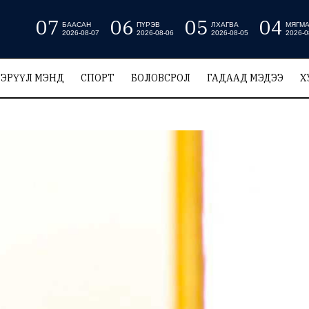
07
06
05
04
БААСАН
ПҮРЭВ
ЛХАГВА
МЯГМ
2026-08-07
2026-08-06
2026-08-05
2026-0
ЭРҮҮЛ МЭНД
СПОРТ
БОЛОВСРОЛ
ГАДААД МЭДЭЭ
Х