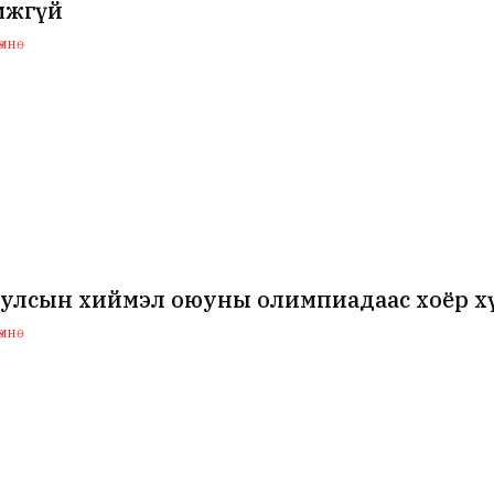
мжгүй
мнө
 улсын хиймэл оюуны олимпиадаас хоёр хү
мнө