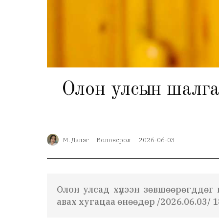
Олон улсын шалгал
М. Дэлэг
Боловсрол
2026-06-03
Олон улсад хүлээн зөвшөөрөгддөг 
авах хугацаа өнөөдөр /2026.06.03/ 1