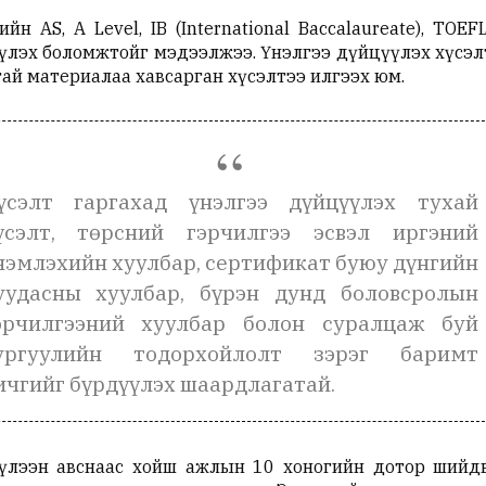
 AS, A Level, IB (International Baccalaureate), TOEF
лэх боломжтойг мэдээлжээ. Үнэлгээ дүйцүүлэх хүсэл
ай материалаа хавсарган хүсэлтээ илгээх юм.
үсэлт гаргахад үнэлгээ дүйцүүлэх тухай
үсэлт, төрсний гэрчилгээ эсвэл иргэний
нэмлэхийн хуулбар, сертификат буюу дүнгийн
уудасны хуулбар, бүрэн дунд боловсролын
эрчилгээний хуулбар болон суралцаж буй
ургуулийн тодорхойлолт зэрэг баримт
ичгийг бүрдүүлэх шаардлагатай.
хүлээн авснаас хойш ажлын 10 хоногийн дотор шийд