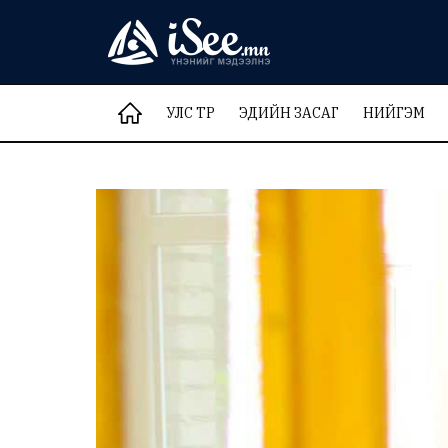
УЛС ТӨР
ЭДИЙН ЗАСАГ
НИЙГЭМ