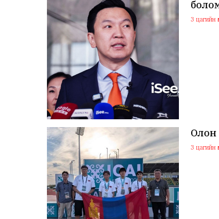
боло
3 цагийн ө
Олон
3 цагийн ө