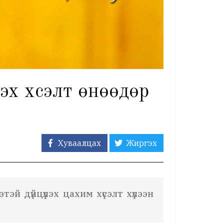
эх хүсэлт өнөөдөр
Хуваалцах
Жиргэх
й дүйцүүлэх цахим хүсэлт хүлээн