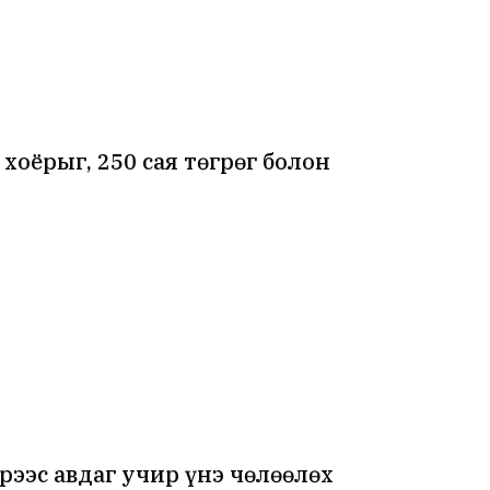
хоёрыг, 250 сая төгрөг болон
рээс авдаг учир үнэ чөлөөлөх