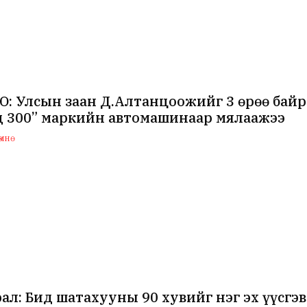
: Улсын заан Д.Алтанцоожийг 3 өрөө байр 
д 300” маркийн автомашинаар мялаажээ
мнө
ал: Бид шатахууны 90 хувийг нэг эх үүсгэв