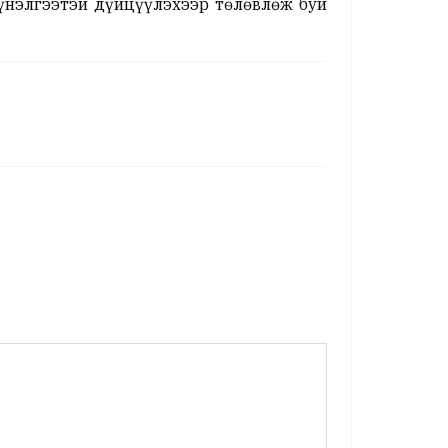
үнэлгээтэй дүйцүүлэхээр төлөвлөж буй