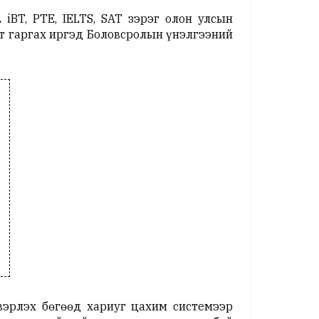
L iBT, PTE, IELTS, SAT зэрэг олон улсын
т гаргах иргэд Боловсролын үнэлгээний
вэрлэх бөгөөд хариуг цахим системээр