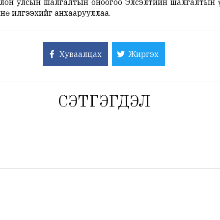
лон улсын шалгалтын оноогоо Элсэлтийн шалгалтын 
мнө илгээхийг анхаарууллаа.
Хуваалцах
Жиргэх
СЭТГЭГДЭЛ