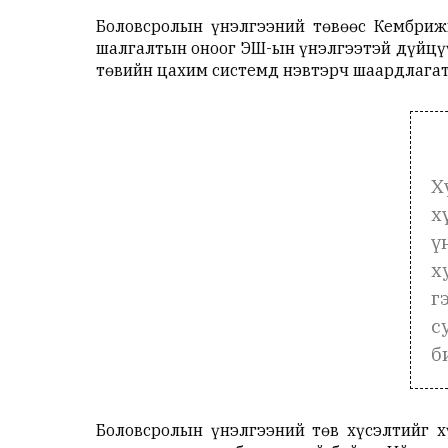
Боловсролын үнэлгээний төвөөс Кембрижийн
шалгалтын оноог ЭШ-ын үнэлгээтэй дүйцүү
төвийн цахим системд нэвтэрч шаардлагат
Х
х
ү
х
г
с
б
Боловсролын үнэлгээний төв хүсэлтийг 