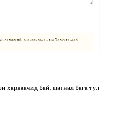
г, хэллэгийг хязгаарласан тул Та сэтгэгдэл
н харваачид бай, шагнал бага тул