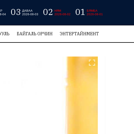
03
02
01
АР
ДАВАА
НЯМ
БЯМБА
8-04
2026-08-03
2026-08-02
2026-08-01
УУЛЬ
БАЙГАЛЬ ОРЧИН
ЭНТЕРТАЙНМЕНТ