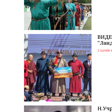
ВИДЕО
“Лан
2 цагийн ө
Н.Учр