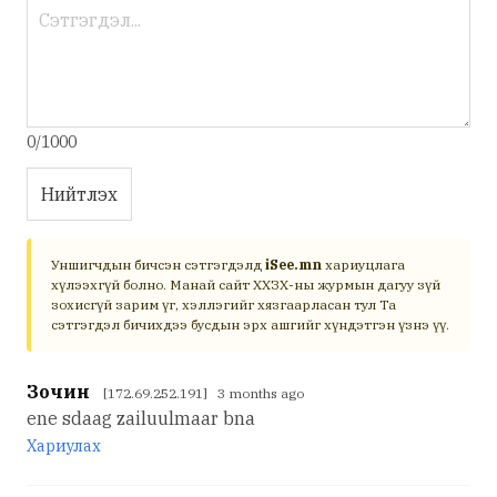
0/1000
Нийтлэх
Уншигчдын бичсэн сэтгэгдэлд
iSee.mn
хариуцлага
хүлээхгүй болно. Манай сайт ХХЗХ-ны журмын дагуу зүй
зохисгүй зарим үг, хэллэгийг хязгаарласан тул Та
сэтгэгдэл бичихдээ бусдын эрх ашгийг хүндэтгэн үзнэ үү.
Зочин
[172.69.252.191] 3 months ago
ene sdaag zailuulmaar bna
Хариулах