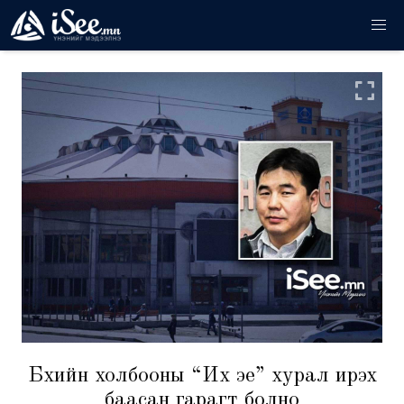
Бөхийн холбооны “Их эе” хурал ирэх
баасан гарагт болно