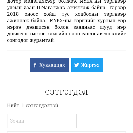
дотор мэдэгдэхээр болжээ. МҮБХ-ны тэргүүнээр
улсын заан Ц.Магалжав ажиллаж байна. Тэрээр
2018 оноос хойш тус холбооны тэргүүнээр
ажиллаж байна. МҮБХ-ны тэргүүнийг хурлын үеэр
нэрээ дэвшүүлсэн болон заалнаас шууд нэр
дэвшсэн хүмүүсээс хамгийн олон санал авсан хүнийг
сонгодог журамтай.
Хуваалцах
Жиргэх
СЭТГЭГДЭЛ
Нийт: 1 сэтгэгдэлтэй