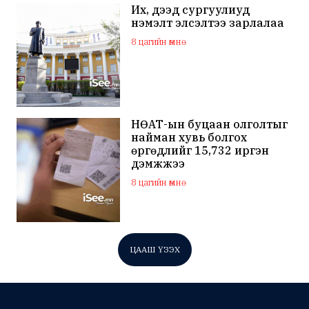
Их, дээд сургуулиуд
нэмэлт элсэлтээ зарлалаа
8 цагийн өмнө
НӨАТ-ын буцаан олголтыг
найман хувь болгох
өргөдлийг 15,732 иргэн
дэмжжээ
8 цагийн өмнө
ЦААШ ҮЗЭХ