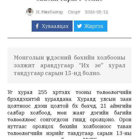
Н. Мөнхбаатар
Спорт
2026-05-12
Хуваалцах
Жиргэх
Монголын үндэсний бөхийн холбооны
ээлжит аравдугаар “Их эе” хурал
тавдугаар сарын 15-нд болно.
Уг хурал 255 хүртэлх тооны төлөөлөгчийн
бүрэлдэхүүнтэй хуралдана.
Хуралд улсын заан
цолтноос дээш цолтой бүх бөхчүүд, 21 аймгийн
салбар холбоод, мөн жаяг дэгийн багийн
төлөөллөөс сонгогдсон гишүүд оролцоно
. Орон
нутгаас оролцох бөхийн холбооноос таван
төлөөлөгчийн нэрийг тавдугаар сарын 13-ны