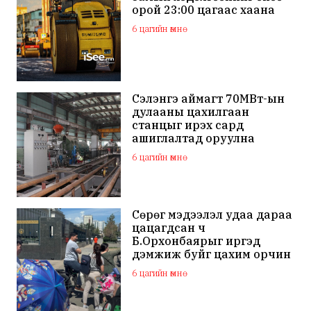
орой 23:00 цагаас хаана
6 цагийн өмнө
Сэлэнгэ аймагт 70МВт-ын
дулааны цахилгаан
станцыг ирэх сард
ашиглалтад оруулна
6 цагийн өмнө
Сөрөг мэдээлэл удаа дараа
цацагдсан ч
Б.Орхонбаярыг иргэд
дэмжиж буйг цахим орчин
дахь сэтгэгдэл харууллаа
6 цагийн өмнө