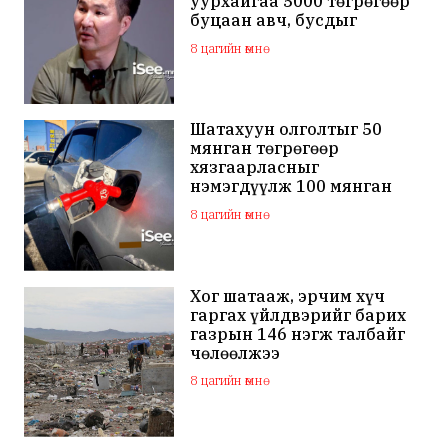
уурхайгаа 5000 төгрөгөөр
буцаан авч, бусдыг
залилсан Ө.Ганзоригийн
8 цагийн өмнө
өмгөөлөгч ёс зүйгүйгээр
бусдын нэр хүндэд
халдаж, худал мэдээлэл
тараалаа
Шатахуун олголтыг 50
мянган төгрөгөөр
хязгаарласныг
нэмэгдүүлж 100 мянган
төгрөгт хүргэхээр судалж
8 цагийн өмнө
байна
Хог шатааж, эрчим хүч
гаргах үйлдвэрийг барих
газрын 146 нэгж талбайг
чөлөөлжээ
8 цагийн өмнө