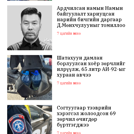
Ардчилсан намын Намын
байгуулалт хариуцсан
нарийн бичгийн даргаар
Д.Мөнхчулууныг томиллоо
7 цагийн өмнө
Шатахуун дамлан
борлуулсан хоёр зөрчлийг
илрүүлж, 65 литр АИ-92-ыг
хураан авчээ
7 цагийн өмнө
Согтуугаар тээврийн
хэрэгсэл жолоодсон 69
зөрчил өчигдөр
бүртгэгджээ
7 цагийн өмнө