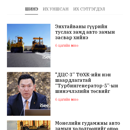
ШИНЭ
ИХ УНШСАН
ИХ СЭТГЭГДЭЛ
Энхтайваны гүүрийн
туслах замд авто замын
засвар хийнэ
6 цагийн өмнө
"ДЦС-3” ТӨХК-ийн нэн
шаардлагатай
“Турбингенератор-5”-ын
шинэчлэлийн төсвийг
шийдвэрлэхээр болов
6 цагийн өмнө
Монелийн гудамжны авто
замын хөдөлгөөнийг өнөө