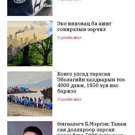
Эко инновац ба ашиг
сонирхлын зөрчил
8 цагийн өмнө
Конго улсад тархсан
Эболагийн халдварын тоо
4000 давж, 1850 хүн нас
баржээ
8 цагийн өмнө
Өмгөөлөгч Б.Мэргэн: Таван
сая доллароор зарсан