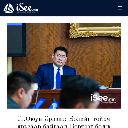
Л.Оюун-Эрдэнэ: Бодийг тойрч
ярьсаар байгаад Бортээг болж