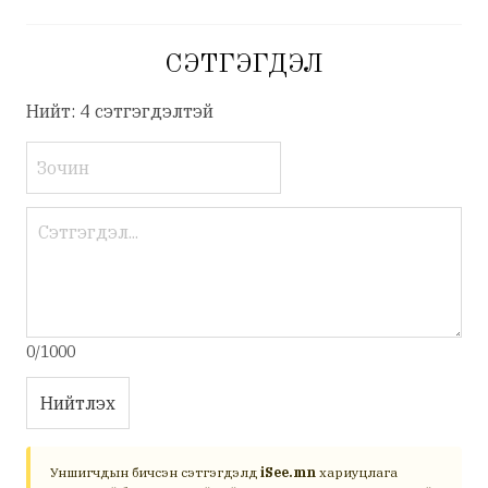
СЭТГЭГДЭЛ
Нийт: 4 сэтгэгдэлтэй
0/1000
Нийтлэх
Уншигчдын бичсэн сэтгэгдэлд
iSee.mn
хариуцлага