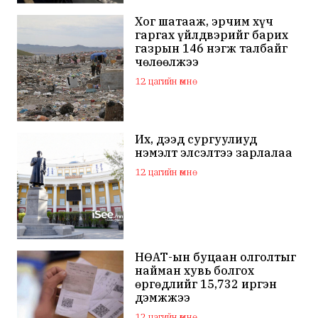
Хог шатааж, эрчим хүч
гаргах үйлдвэрийг барих
газрын 146 нэгж талбайг
чөлөөлжээ
12 цагийн өмнө
Их, дээд сургуулиуд
нэмэлт элсэлтээ зарлалаа
12 цагийн өмнө
НӨАТ-ын буцаан олголтыг
найман хувь болгох
өргөдлийг 15,732 иргэн
дэмжжээ
12 цагийн өмнө