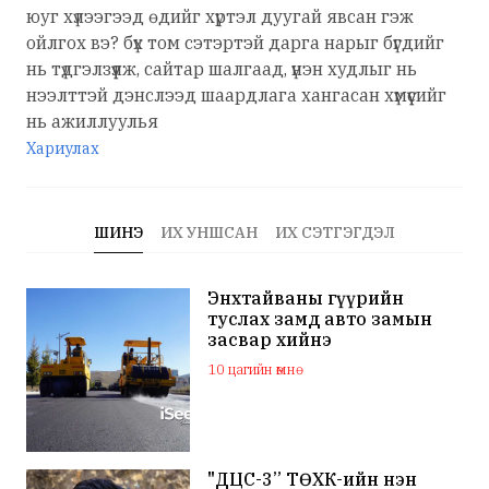
юуг хүлээгээд өдийг хүртэл дуугай явсан гэж
ойлгох вэ? бүх том сэтэртэй дарга нарыг бүгдийг
нь түдгэлзүүлж, сайтар шалгаад, үнэн худлыг нь
нээлттэй дэнслээд шаардлага хангасан хүмүүсийг
нь ажиллуулья
Хариулах
ШИНЭ
ИХ УНШСАН
ИХ СЭТГЭГДЭЛ
Энхтайваны гүүрийн
туслах замд авто замын
засвар хийнэ
10 цагийн өмнө
"ДЦС-3” ТӨХК-ийн нэн