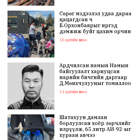
Сөрөг мэдээлэл удаа дараа
цацагдсан ч
Б.Орхонбаярыг иргэд
дэмжиж буйг цахим орчин
дахь сэтгэгдэл харууллаа
10 цагийн өмнө
Ардчилсан намын Намын
байгуулалт хариуцсан
нарийн бичгийн даргаар
Д.Мөнхчулууныг томиллоо
11 цагийн өмнө
Шатахуун дамлан
борлуулсан хоёр зөрчлийг
илрүүлж, 65 литр АИ-92-ыг
хураан авчээ