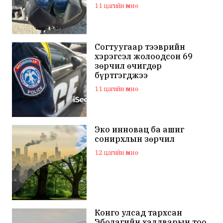
11 цагийн өмнө
Согтуугаар тээврийн
хэрэгсэл жолоодсон 69
зөрчил өчигдөр
бүртгэгджээ
11 цагийн өмнө
Эко инновац ба ашиг
сонирхлын зөрчил
12 цагийн өмнө
Конго улсад тархсан
Эболагийн халдварын тоо