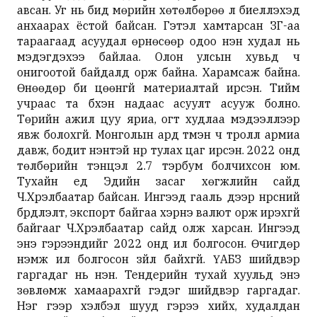
авсан. Уг нь бид мөрийн хөтөлбөрөө л биелүүлэхэд
анхаарах ёстой байсан. Гэтэл хамтарсан ЗГ-аа
тараагаад асуудал өрнөсөөр одоо үнэн худал нь
мэдэгдэхээ байлаа. Олон улсын хувьд ч
онигоотой байдалд орж байна. Харамсаж байна.
Өнөөдөр би цөөнгүй материалтай ирсэн. Тийм
учраас та бүхэн надаас асуулт асууж болно.
Төрийн ажил цуу яриа, огт худлаа мэдээллээр
явж болохгүй. Монголын ард түмэн ч тролл армиа
давж, бодит үнэнтэй нүүр тулах цаг ирсэн. 2022 онд
төлбөрийн тэнцэл 2.7 тэрбум болчихсон юм.
Тухайн үед Эдийн засаг хөгжлийн сайд
Ч.Хүрэлбаатар байсан. Ингээд гааль дээр нүүрсний
бүрдүүлэлт, экспорт байгаа хэрнэ валют орж ирэхгүй
байгааг Ч.Хүрэлбаатар сайд олж харсан. Ингээд
энэ гэрээнүүдийг 2022 онд ил болгосон. Өчигдөр
нэмж ил болгосон зүйл байхгүй. ҮАБЗ шийдвэр
гаргадаг нь үнэн. Тендерийн тухай хуульд энэ
зөвлөмж хамаарахгүй гэдэг шийдвэр гаргадаг.
Нэг үгээр хэлбэл шууд гэрээ хийх, худалдан