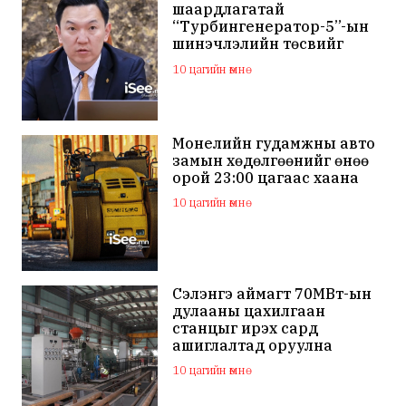
шаардлагатай
“Турбингенератор-5”-ын
шинэчлэлийн төсвийг
шийдвэрлэхээр болов
10 цагийн өмнө
Монелийн гудамжны авто
замын хөдөлгөөнийг өнөө
орой 23:00 цагаас хаана
10 цагийн өмнө
Сэлэнгэ аймагт 70МВт-ын
дулааны цахилгаан
станцыг ирэх сард
ашиглалтад оруулна
10 цагийн өмнө