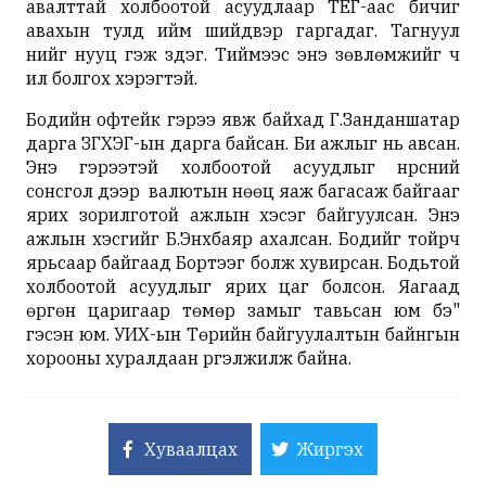
авалттай холбоотой асуудлаар ТЕГ-аас бичиг
авахын тулд ийм шийдвэр гаргадаг. Тагнуул
үүнийг нууц гэж үздэг. Тиймээс энэ зөвлөмжийг ч
ил болгох хэрэгтэй.
Бодийн офтейк гэрээ явж байхад Г.Занданшатар
дарга ЗГХЭГ-ын дарга байсан. Би ажлыг нь авсан.
Энэ гэрээтэй холбоотой асуудлыг нүүрсний
сонсгол дээр валютын нөөц яаж багасаж байгааг
ярих зорилготой ажлын хэсэг байгуулсан. Энэ
ажлын хэсгийг Б.Энхбаяр ахалсан. Бодийг тойрч
ярьсаар байгаад Бортээг болж хувирсан. Бодьтой
холбоотой асуудлыг ярих цаг болсон. Яагаад
өргөн царигаар төмөр замыг тавьсан юм бэ"
гэсэн юм. УИХ-ын Төрийн байгуулалтын байнгын
хорооны хуралдаан үргэлжилж байна.
Хуваалцах
Жиргэх