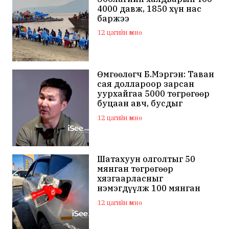
4000 давж, 1850 хүн нас
баржээ
12 цагийн өмнө
Өмгөөлөгч Б.Мэргэн: Таван
сая доллароор зарсан
уурхайгаа 5000 төгрөгөөр
буцаан авч, бусдыг
залилсан Ө.Ганзоригийн
12 цагийн өмнө
өмгөөлөгч ёс зүйгүйгээр
бусдын нэр хүндэд
халдаж, худал мэдээлэл
тараалаа
Шатахуун олголтыг 50
мянган төгрөгөөр
хязгаарласныг
нэмэгдүүлж 100 мянган
төгрөгт хүргэхээр судалж
12 цагийн өмнө
байна