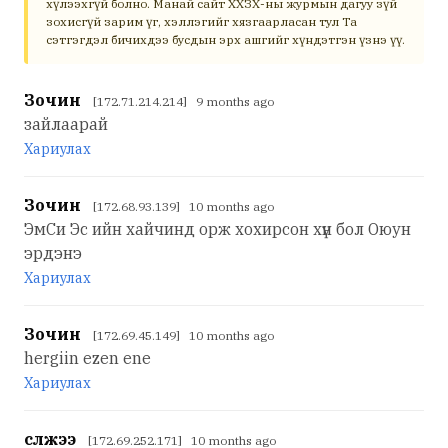
хүлээхгүй болно. Манай сайт ХХЗХ-ны журмын дагуу зүй
зохисгүй зарим үг, хэллэгийг хязгаарласан тул Та
сэтгэгдэл бичихдээ бусдын эрх ашгийг хүндэтгэн үзнэ үү.
Зочин
[172.71.214.214] 9 months ago
зайлаарай
Хариулах
Зочин
[172.68.93.139] 10 months ago
ЭмСи Эс ийн хайчинд орж хохирсон хүн бол Оюун
эрдэнэ
Хариулах
Зочин
[172.69.45.149] 10 months ago
hergiin ezen ene
Хариулах
сүлжээ
[172.69.252.171] 10 months ago