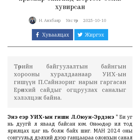
хувирсан
Н. Анхбаяр
Улс төр
2025-10-10
Хуваалцах
Жиргэх
Төрийн байгуулалтын байнгын
хорооны хуралдаанаар УИХ-ын
гишүүн П.Сайнзориг нарын гаргасан
Ерөнхий сайдыг огцруулах саналыг
хэлэлцэж байна.
Энэ үеэр УИХ-ын гишүүн Л.Оюун-Эрдэнэ
" Би уг
нь дуугүй л яваад байсан юм. Өнөөдөр ил тод
ярилцах цаг нь болж байх шиг. МАН 2024 оны
сонгуульд дэлхий дээр ганцаараа олонхын санал