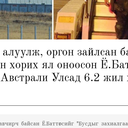
 алуулж, оргон зайлсан 
н хорих ял оноосон Ё.Ба
Австрали Улсад 6.2 жил 
вчирч байсан Ё.Баттөгсийг "Бусдыг захиалга