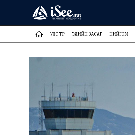
УЛС ТӨР
ЭДИЙН ЗАСАГ
НИЙГЭМ