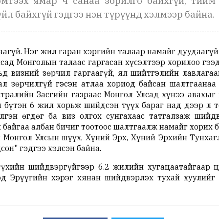
эмтээх ямар ч санаа зорилго байхгүй, тийм
үйл байхгүй гэдгээ нэн түрүүнд хэлмээр байна.
ваагүй. Нэг жил гаран хэргийн талаар намайг дуудаагү
лсад Монголын талаас гаргасан хүсэлтээр хорилоо гээ
д визний зөрчил гаргаагүй, ял шийтгэлийн лавлагаа
ал зөрчилгүй гэсэн атлаа хориод байсан шалтгаанаа
стралийн Засгийн газраас Монгол Улсад хүнээ авахыг
 бүтэн 6 жил хорьж шийдсэн түүх бараг над дээр л т
элгэн өгдөг ба виз олгох сунгахаас татгалзаж шийд
ж байгаа албан бичиг тоотоос шалтгаалж намайг хорих
 Монгол Улсын шүүх, Хүний Эрх, Хүний Эрхийн Тунхагл
сон" гэдгээ хэлсэн байна.
үхийн шийдвэргүйгээр 6.2 жилийн хугацаатайгаар ц
од Эрүүгийн хэрэг хянан шийдвэрлэх тухай хуулийг 