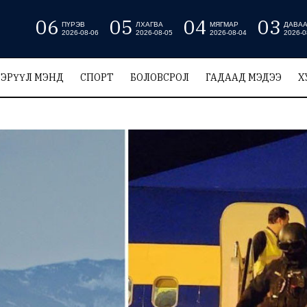
06
05
04
03
ПҮРЭВ
ЛХАГВА
МЯГМАР
ДАВА
2026-08-06
2026-08-05
2026-08-04
2026-0
ЭРҮҮЛ МЭНД
СПОРТ
БОЛОВСРОЛ
ГАДААД МЭДЭЭ
Х