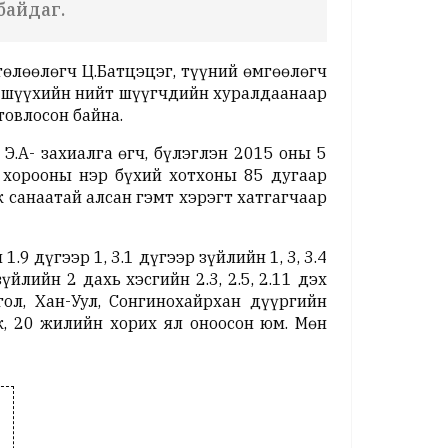
 байдаг.
төлөөлөгч Ц.Батцэцэг, түүний өмгөөлөгч
д шүүхийн нийт шүүгчдийн хуралдаанаар
товлосон байна.
Э.А- захиалга өгч, бүлэглэн 2015 оны 5
 хорооны нэр бүхий хотхоны 85 дугаар
ж санаатай алсан гэмт хэрэгт хатгагчаар
 дүгээр 1, 3.1 дүгээр зүйлийн 1, 3, 3.4
йлийн 2 дахь хэсгийн 2.3, 2.5, 2.11 дэх
ол, Хан-Уул, Сонгинохайрхан дүүргийн
, 20 жилийн хорих ял оноосон юм. Мөн