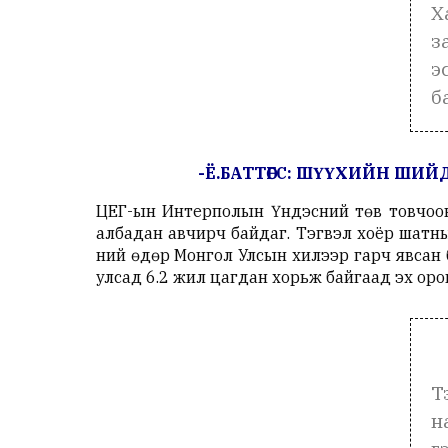
Х
з
э
б
-Ё.БАТТӨГС: ШҮҮХИЙН ШИЙ
ЦЕГ-ын Интерполын Үндэсний төв товчоон
албадан авчирч байдаг.
Тэгвэл хоёр шатны
ний өдөр Монгол Улсын хилээр гарч явсан
улсад 6.2 жил цагдан хорьж байгаад эх оро
Т
н