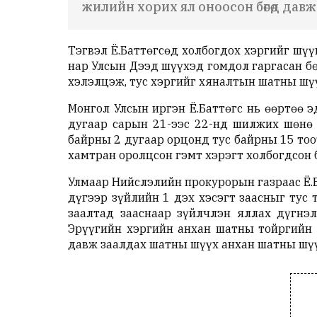
жилийн хорих ял оноосон бөгөөд дав
Тэгвэл
Ё.Баттөгсөд холбогдох хэргийг шүү
нар Улсын Дээд шүүхэд гомдол гаргасан б
хэлэлцэж, тус хэргийг хяналтын шатны шү
Монгол Улсын иргэн Ё.Баттөгс нь өөртөө э
дугаар сарын 21-ээс 22-нд шилжих шөнө 
байрны 2 дугаар орцонд тус байрны 15 тоо
хамтран оролцсон гэмт хэрэгт холбогдсон 
Улмаар Нийслэлийн прокурорын газраас Ё.Ба
дүгээр зүйлийн 1 дэх хэсэгт заасныг тус т
заалтад зааснаар зүйлчлэн яллах дүгнэл
Эрүүгийн хэргийн анхан шатны тойргийн 
давж заалдах шатны шүүх анхан шатны шү