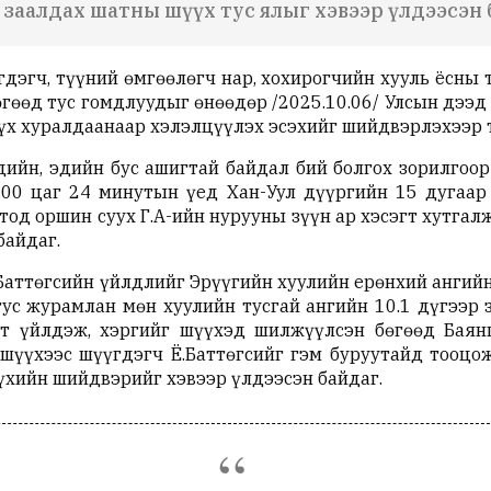
ж заалдах шатны шүүх тус ялыг хэвээр үлдээсэн
гдэгч, түүний өмгөөлөгч нар, хохирогчийн хууль ёсны 
өгөөд тус гомдлуудыг өнөөдөр /2025.10.06/ Улсын дээ
үх хуралдаанаар хэлэлцүүлэх эсэхийг шийдвэрлэхээр 
дийн, эдийн бус ашигтай байдал бий болгох зорилгоор 
00 цаг 24 минутын үед Хан-Уул дүүргийн 15 дугаар
тод оршин суух Г.А-ийн нурууны зүүн ар хэсэгт хутгал
байдаг.
ттөгсийн үйлдлийг Эрүүгийн хуулийн ерөнхий ангийн 1.9
ус журамлан мөн хуулийн тусгай ангийн 10.1 дүгээр зү
т үйлдэж, хэргийг шүүхэд шилжүүлсэн бөгөөд Баянг
шүүхээс шүүгдэгч Ё.Баттөгсийг гэм буруутайд тооцож
үхийн шийдвэрийг хэвээр үлдээсэн байдаг.