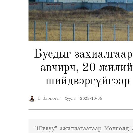
Бусдыг захиалгаар
авчирч, 20 жилий
шийдвэргүйгээр 
Б. Батчимэг
Хууль
2025-10-06
"Шувуу" ажиллагаагаар Монголд а