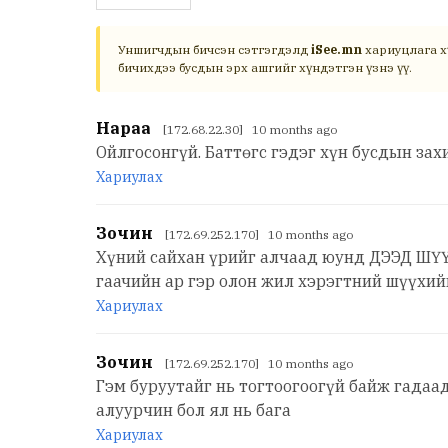
Уншигчдын бичсэн сэтгэгдэлд
iSee.mn
хариуцлага х
бичихдээ бусдын эрх ашгийг хүндэтгэн үзнэ үү.
Нараа
[172.68.22.30] 10 months ago
Ойлгосонгүй. Баттөгс гэдэг хүн бусдын за
Хариулах
Зочин
[172.69.252.170] 10 months ago
Хүний сайхан үрийг алчаад юунд ДЭЭД ШҮҮХ
гаачийн ар гэр олон жил хэрэгтний шүүхи
Хариулах
Зочин
[172.69.252.170] 10 months ago
Гэм буруутайг нь тогтоогоогүй байж гадаа
алуурчин бол ял нь бага
Хариулах