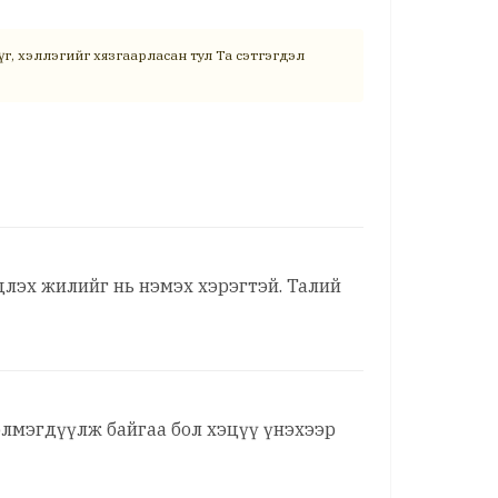
г, хэллэгийг хязгаарласан тул Та сэтгэгдэл
длэх жилийг нь нэмэх хэрэгтэй. Талий
элмэгдүүлж байгаа бол хэцүү үнэхээр