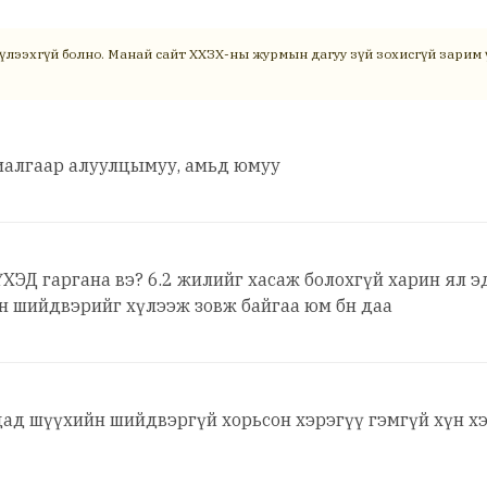
үлээхгүй болно. Манай сайт ХХЗХ-ны журмын дагуу зүй зохисгүй зарим ү
хиалгаар алуулцымуу, амьд юмуу
ЭД гаргана вэ? 6.2 жилийг хасаж болохгүй харин ял э
йн шийдвэрийг хүлээж зовж байгаа юм бн даа
дад шүүхийн шийдвэргүй хорьсон хэрэгүү гэмгүй хүн х