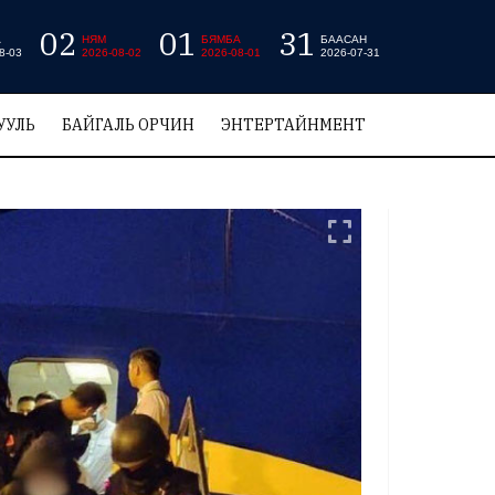
02
01
31
А
НЯМ
БЯМБА
БААСАН
8-03
2026-08-02
2026-08-01
2026-07-31
УУЛЬ
БАЙГАЛЬ ОРЧИН
ЭНТЕРТАЙНМЕНТ