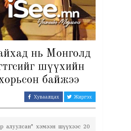
байхад нь Монголд
ттөгсийг шүүхийн
хорьсон байжээ
Хуваалцах
Жиргэх
ар алуулсан" хэмээн шүүхээс 20