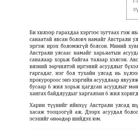
г
з
Би хилээр гарахдаа хэргээс зугтаах гэж я
санаатай явсан боловч намайг Австрали у
эргэж ирэх боломжгүй болсон. Миний хувь
Австрали улсаас намайг харьяатын асууд
саналаар хорьж байгаа талаар хэлсэн. Ав
визний зөрчилтэй иргэний асуудлыг бүхэл
гаргадаг, нэг бол тухайн улсад нь хүлэ
прокуророос энэ хэргийн асуудлаар явуул
бусаар 6 жил хорьж цагдсан асуудлыг мөн
хангах байдлуудыг харгалзан 6 жил хоригд
Харин түүнийг ийнхүү Австрали улсад шү
хасаж тооцоогүй аж. Дээрх асуудал боло
эсэхийг өнөөдөр шийдэх юм.