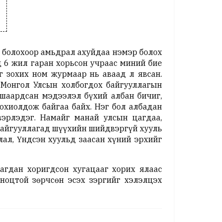
й болохоор амьдрал ахуйдаа нэмэр болох
д 6 жил гаран хорьсон учраас миний бие
г зохих ном журмаар нь аваад л явсан.
 Монгол Улсын холбогдох байгууллагын
 шаардсан мэдээлэл бүхий албан бичиг,
охиолдож байгаа байх. Нэг бол албадан
вэрлэдэг. Намайг манай улсын цагдаа,
 байгууллагад шүүхийн шийдвэргүй хууль
ал, Үндсэн хуульд заасан хүний эрхийг
агдан хоригдсон хугацааг хорих ялаас
ноцтой зөрчсөн эсэх зэргийг хэлэлцэх