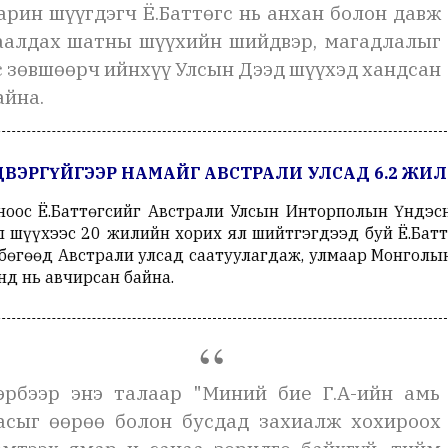
арин шүүгдэгч Ё.Баттөгс нь анхан болон давж
аалдах шатны шүүхийн шийдвэр, магадлалыг
с зөвшөөрч ийнхүү Улсын Дээд шүүхэд хандсан
айна.
ДВЭРГҮЙГЭЭР НАМАЙГ АВСТРАЛИ УЛСАД 6.2 ЖИЛ 
оос Ё.Баттөгсийг Австрали Улсын Инторполын Үндэсн
 шүүхээс 20 жилийн хорих ял шийтгэгдээд буй Ё.Батт
 бөгөөд
Австрали улсад саатуулагдаж, улмаар
Монголын
нд нь авчирсан байна.
эрбээр энэ талаар "Миний бие Г.А-ийн амь
асыг өөрөө болон бусдад захиалж хохироох