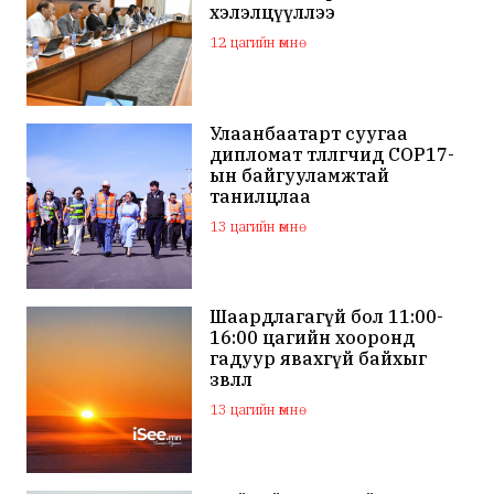
хэлэлцүүллээ
12 цагийн өмнө
Улаанбаатарт суугаа
дипломат төлөөлөгчид COP17-
ын байгууламжтай
танилцлаа
13 цагийн өмнө
Шаардлагагүй бол 11:00-
16:00 цагийн хооронд
гадуур явахгүй байхыг
зөвлөлөө
13 цагийн өмнө