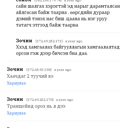
[162.158.179.74] a year ago
сайн шалгах хэрэгтэй эд нарыг дарамталсан
айлгасан байж таарна . өөрсдийн дураар
дэмий тэнэх нас биш .цаана нь нэг уруу
татагч этгээд байж таарна
Зочин
[172.69.252.171] a year ago
Хүүхэд хамгаалах байгууллагын хамгаалалтад
орсон гэж дээр бичсэн бна даа.
Зочин
[172.68.93.138] a year ago
Хаачдаг 2 туучий вэ
Хариулах
Зочин
[172.69.252.170] a year ago
Транщейнд орох нь л дээ
Хариулах