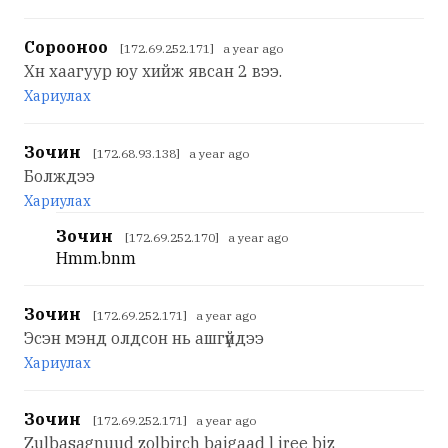
Сорооноо
[172.69.252.171] a year ago
Хн хаагуур юу хийж явсан 2 вээ.
Хариулах
Зочин
[172.68.93.138] a year ago
Болждээ
Хариулах
Зочин
[172.69.252.170] a year ago
Hmm.bnm
Зочин
[172.69.252.171] a year ago
Эсэн мэнд олдсон нь ашгүйдээ
Хариулах
Зочин
[172.69.252.171] a year ago
Zulbasagnuud zolbirch baigaad l iree biz