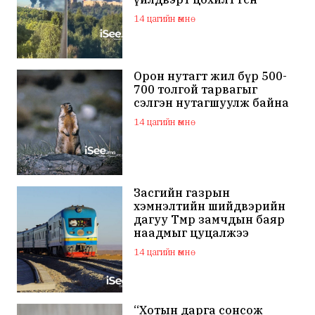
мэдэгдлээ
14 цагийн өмнө
Орон нутагт жил бүр 500-
700 толгой тарвагыг
сэлгэн нутагшуулж байна
14 цагийн өмнө
Засгийн газрын
хэмнэлтийн шийдвэрийн
дагуу Төмөр замчдын баяр
наадмыг цуцалжээ
14 цагийн өмнө
“Хотын дарга сонсож