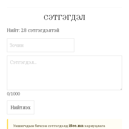
СЭТГЭГДЭЛ
Нийт: 28 сэтгэгдэлтэй
0/1000
Нийтлэх
Уншигчдын бичсэн сэтгэгдэлд
iSee.mn
хариуцлага