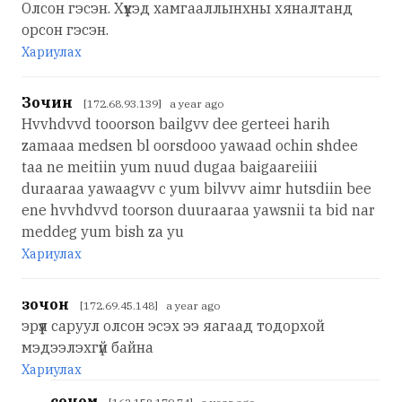
Олсон гэсэн. Хүүхэд хамгааллынхны хяналтанд
орсон гэсэн.
Хариулах
Зочин
[172.68.93.139] a year ago
Hvvhdvvd tooorson bailgvv dee gerteei harih
zamaaa medsen bl oorsdooo yawaad ochin shdee
taa ne meitiin yum nuud dugaa baigaareiiii
duraaraa yawaagvv c yum bilvvv aimr hutsdiin bee
ene hvvhdvvd toorson duuraaraa yawsnii ta bid nar
meddeg yum bish za yu
Хариулах
зочон
[172.69.45.148] a year ago
эрүүл саруул олсон эсэх ээ яагаад тодорхой
мэдээлэхгүй байна
Хариулах
соном