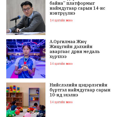
байна” платформыг
наймдугаар сарын 14-нөөс
нэвтрүүлнэ
14 цагийн өмнө
А.Оргилмаа Жюү
Жицүгийн дэлхийн
аваргаас дөрвөн медаль
хүртлээ
14 цагийн өмнө
Нийслэлийн цэцэрлэгийн
бүртгэл наймдугаар сарын
10-нд эхэлнэ
14 цагийн өмнө