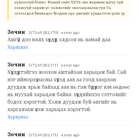
хүлээхгүй болно. Манай сайт ХХЗХ-ны журмын дагуу зүй
зохисгүй зарим үг, хэллэгийг хязгаарласан тул Та
сэтгэгдэл бичихдээ бусдын эрх ашгийг хүндэтгэн үзнэ үү.
Зочин
[172.69.252.170] a year ago
Ашгүй дээ нялх хүүхдүүд олдсон нь яамай даа
Хариулах
Зочин
[172.69.252.171] a year ago
Хүүхдүүдтэйгээ жоохон аштайхан харьцаж бай. Сай
нэг иймэрхүү насны хүүхэд аав аа гээд хөөрхөн
дуудаж ярьж байхад аав нь гэж бүдүүлэг юм өөдөөс
нь муухай харьцаж байна. хүүхдийнхээ сэтгэлийг
бодох хэрэгтэй. Хэлж дуудаж буй өнгийг нь
харгалзаж үзэж харьцах хэрэгтэй.
Хариулах
Зочин
[172.69.252.171] a year ago