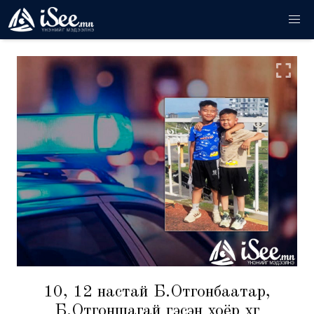
10, 12 настай Б.Отгонбаатар,
Б.Отгоншагай гэсэн хоёр хүүг