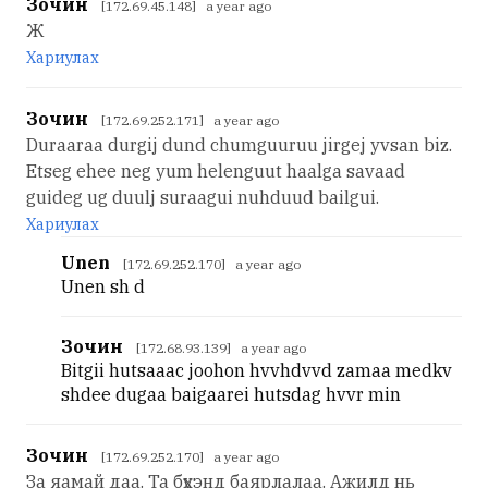
Зочин
[172.69.45.148] a year ago
Ж
Хариулах
Зочин
[172.69.252.171] a year ago
Duraaraa durgij dund chumguuruu jirgej yvsan biz.
Etseg ehee neg yum helenguut haalga savaad
guideg ug duulj suraagui nuhduud bailgui.
Хариулах
Unen
[172.69.252.170] a year ago
Unen sh d
Зочин
[172.68.93.139] a year ago
Bitgii hutsaaac joohon hvvhdvvd zamaa medkv
shdee dugaa baigaarei hutsdag hvvr min
Зочин
[172.69.252.170] a year ago
За яамай даа. Та бүхэнд баярлалаа. Ажилд нь