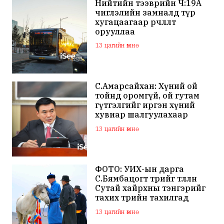
Нийтийн тээврийн Ч:19А
чиглэлийн замналд түр
хугацаагаар өөрчлөлт
орууллаа
13 цагийн өмнө
С.Амарсайхан: Хүний ой
тойнд оромгүй, ой гутам
гүтгэлгийг иргэн хүний
хувиар шалгуулахаар
хуулийн байгууллагад
13 цагийн өмнө
хандсан
ФОТО: УИХ-ын дарга
С.Бямбацогт төрийг төлөөлөн
Сутай хайрхны тэнгэрийг
тахих төрийн тахилгад
оролцлоо
13 цагийн өмнө