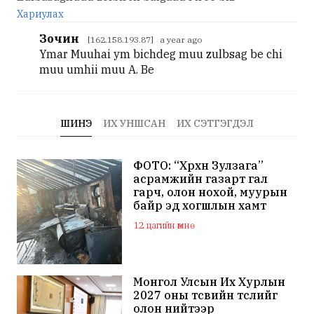
Хариулах
Зочин
[162.158.193.87] a year ago
Ymar Muuhai ym bichdeg muu zulbsag be chi
muu umhii muu A. Be
ШИНЭ
ИХ УНШСАН
ИХ СЭТГЭГДЭЛ
ФОТО: “Хөөрхөн Зулзага”
асрамжийн газарт гал
гарч, олон нохой, муурын
байр эд хогшлын хамт
шатжээ
12 цагийн өмнө
Монгол Улсын Их Хурлын
2027 оны төсвийн төслийг
олон нийтээр