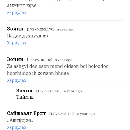
амжилт хүсье.
Хариулах
Зочин
[172.69.252.170] a year ago
Яадаг духнууд вэ
Хариулах
Зочин
[172.69.45.148] a year ago
Za ashgvi dee esen mend oldson bol boloodoo
hoorhiidoo ih zowson bhdaa
Хариулах
Зочин
[172.69.45.148] a year ago
Тийм шүү
Сайшаалт Ерөөлт
[172.69.45.149] a year ago
...Ашгүйд ээ..
Хариулах