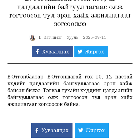
цагдаагийн байгууллагаас олж
тогтоосон тул эрэн хайх ажиллагааг
зогсоожээ
Б. Батчимэг
Хууль
2025-09-11
Хуваалцах
Жиргэх
Б.Отгонбаатар, Б.Отгоншагай гэх 10, 12 настай
хүүхдийг цагдаагийн байгууллагаас эрэн хайж
байсан билээ. Тэгвэл тухайн хүүхдүүдийг цагдаагийн
байгууллагаас олж тогтоосон тул эрэн хайх
ажиллагааг зогсоосон байна.
Хуваалцах
Жиргэх