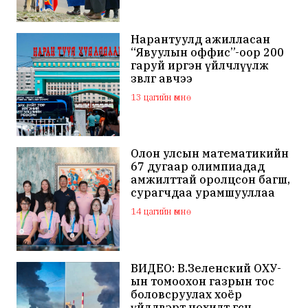
Нарантуулд ажилласан
“Явуулын оффис”-оор 200
гаруй иргэн үйлчлүүлж
зөвлөгөө авчээ
13 цагийн өмнө
Олон улсын математикийн
67 дугаар олимпиадад
амжилттай оролцсон багш,
сурагчдаа урамшууллаа
14 цагийн өмнө
ВИДЕО: В.Зеленский ОХУ-
ын томоохон газрын тос
боловсруулах хоёр
үйлдвэрт цохилт өгснөө