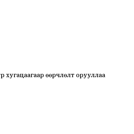
р хугацаагаар өөрчлөлт орууллаа