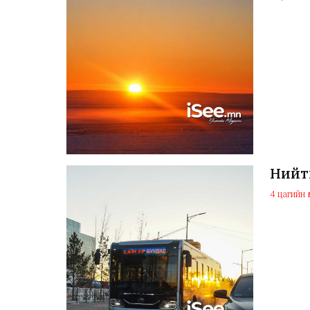
Нийти
4 цагийн ө