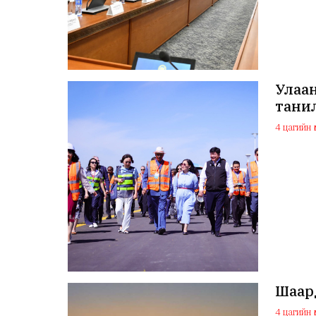
Улаа
тани
4 цагийн ө
Шаард
4 цагийн ө