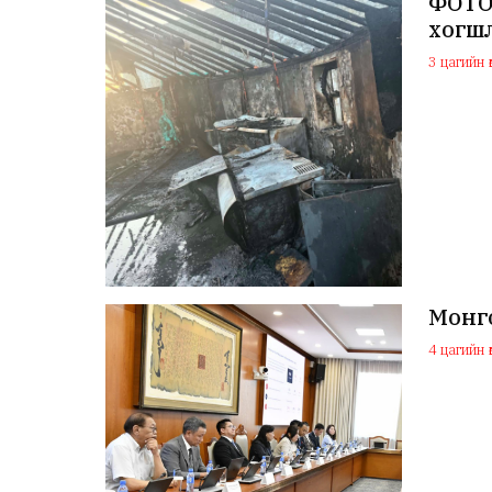
ФОТО:
хогш
3 цагийн ө
Монг
4 цагийн ө