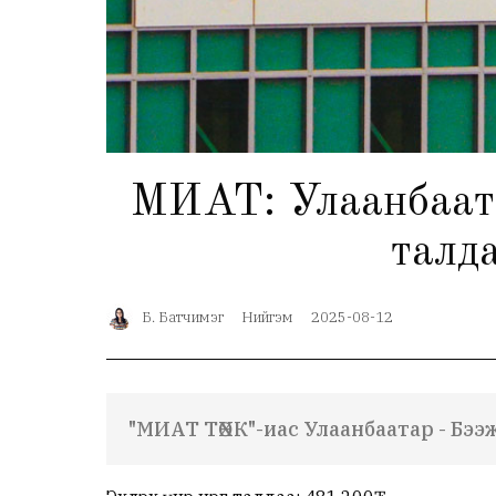
МИАТ: Улаанбаата
талда
Б. Батчимэг
Нийгэм
2025-08-12
"МИАТ ТӨХК"-иас Улаанбаатар - Бэ