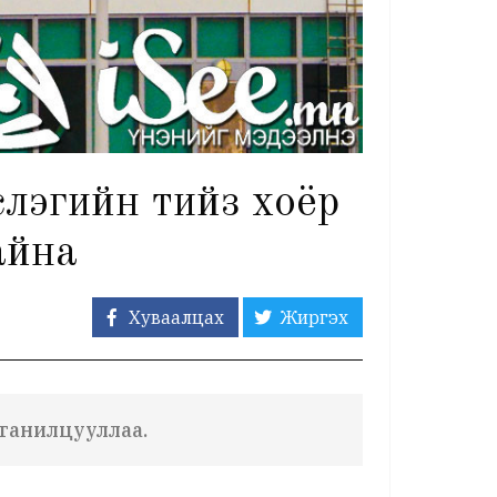
лэгийн тийз хоёр
байна
Хуваалцах
Жиргэх
 танилцууллаа.