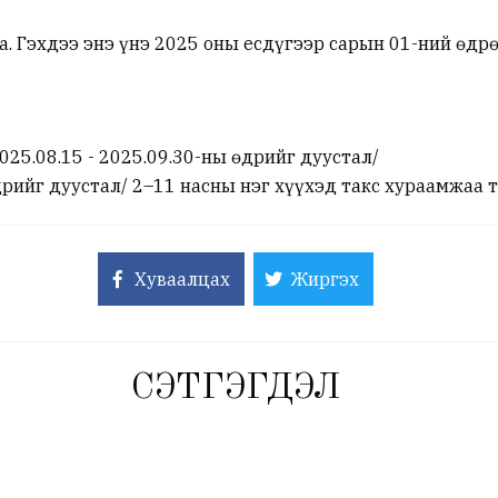
на. Гэхдээ энэ үнэ 2025 оны есдүгээр сарын 01-ний өд
25.08.15 - 2025.09.30-ны өдрийг дуустал/
дрийг дуустал/ 2–11 насны нэг хүүхэд такс хураамжаа 
Хуваалцах
Жиргэх
СЭТГЭГДЭЛ