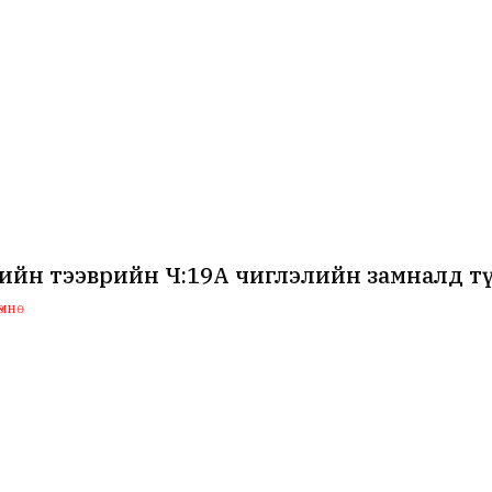
йн тээврийн Ч:19А чиглэлийн замналд тү
мнө