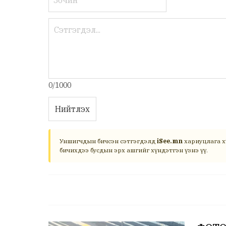
0/1000
Нийтлэх
Уншигчдын бичсэн сэтгэгдэлд
iSee.mn
хариуцлага х
бичихдээ бусдын эрх ашгийг хүндэтгэн үзнэ үү.