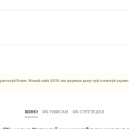
үлээхгүй болно. Манай сайт ХХЗХ-ны журмын дагуу зүй зохисгүй зарим ү
ШИНЭ
ИХ УНШСАН
ИХ СЭТГЭГДЭЛ