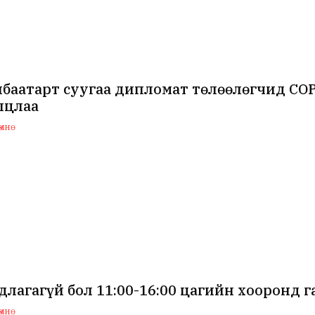
нбаатарт суугаа дипломат төлөөлөгчид CO
лцлаа
мнө
лагагүй бол 11:00-16:00 цагийн хооронд г
мнө