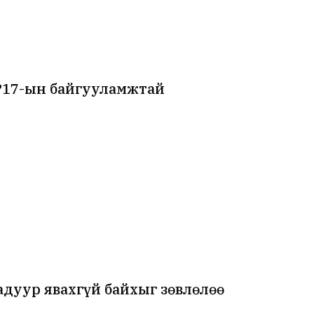
P17-ын байгууламжтай
адуур явахгүй байхыг зөвлөлөө