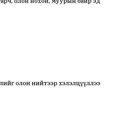
гарч, олон нохой, муурын байр эд
лийг олон нийтээр хэлэлцүүллээ