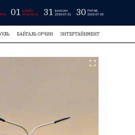
01
31
30
БЯМБА
БААСАН
ПҮРЭВ
8-02
2026-08-01
2026-07-31
2026-07-30
УУЛЬ
БАЙГАЛЬ ОРЧИН
ЭНТЕРТАЙНМЕНТ