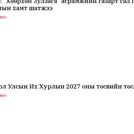
 “Хөөрхөн Зулзага” асрамжийн газарт гал 
лын хамт шатжээ
мнө
ол Улсын Их Хурлын 2027 оны төсвийн төс
мнө