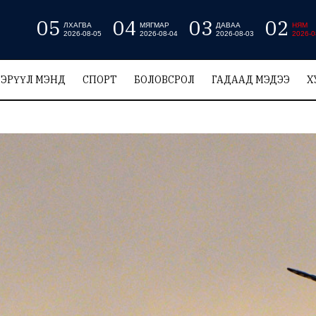
05
04
03
02
ЛХАГВА
МЯГМАР
ДАВАА
НЯМ
2026-08-05
2026-08-04
2026-08-03
2026-0
ЭРҮҮЛ МЭНД
СПОРТ
БОЛОВСРОЛ
ГАДААД МЭДЭЭ
Х