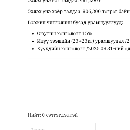
Эхлэх үнэ нэг талдаа: 481,200₮
Эхлэх үнэ хоёр талдаа: 806,300 төгрөг бай
Бээжин чиглэлийн бусад урамшууллууд:
Оюутны хөнгөлөлт 15%
Илүү тээшийн (23+23кг) урамшуулал /20
Хүүхдийн хөнгөлөлт /2025.08.31-ний ө
Нийт: 0 сэтгэгдэлтэй