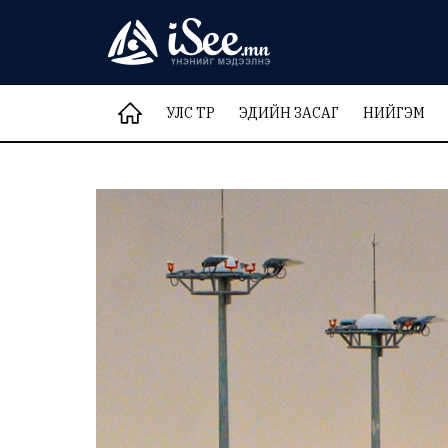
УЛС ТӨР
ЭДИЙН ЗАСАГ
НИЙГЭМ