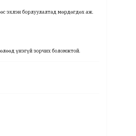
рөөс эхлэн борлуулалтад мөрдөгдөх аж.
төлөөд үнэгүй зорчих боломжтой.