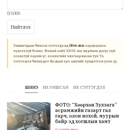
0/1000
Нийтлэх
Уншигчдын бичсэн сэтгэгдэлд
iSee.mn
хариуцлага
хүлээхгүй болно. Манай сайт ХХЗХ-ны журмын дагуу зүй
зохисгүй зарим үг, хэллэгийг хязгаарласан тул Та
сэтгэгдэл бичихдээ бусдын эрх ашгийг хүндэтгэн үзнэ үү.
ШИНЭ
ИХ УНШСАН
ИХ СЭТГЭГДЭЛ
ФОТО: “Хөөрхөн Зулзага”
асрамжийн газарт гал
гарч, олон нохой, муурын
байр эд хогшлын хамт
шатжээ
8 цагийн өмнө