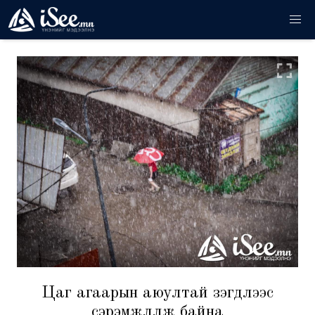
Цаг агаарын аюултай үзэгдлээс
сэрэмжлүүлж байна