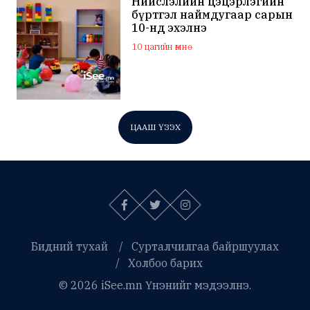
Нийслэлийн цэцэрлэгийн
бүртгэл наймдугаар сарын
10-нд эхэлнэ
10 цагийн өмнө
ЦААШ ҮЗЭХ
Бидний тухай
Сурталчилгаа байршуулах
Холбоо барих
© 2026 iSee.mn Үнэнийг мэдээлнэ.