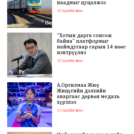
наадмыг цуцалжээ
10 цагийн өмнө
“Хотын дарга сонсож
байна” платформыг
наймдугаар сарын 14-нөөс
нэвтрүүлнэ
10 цагийн өмнө
А.Оргилмаа Жюү
Жицүгийн дэлхийн
аваргаас дөрвөн медаль
хүртлээ
10 цагийн өмнө