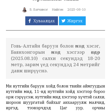
Б. Батчимэг
Нийгэм
2025-08-10
Хуваалцах
Жиргэх
Говь-Алтайн баруун болон өмнөд хэсэг,
Баянхонгорын өмнөд хэсгээр өнөөдөр
(2025.08.10) салхи секундэд 18-20
метр, зарим үед секундэд 24 метрийг
давж ширүүснэ.
Мөн нутгийн баруун хойд болон төвийн аймгуудын
нутгийн өмнөд, 11-нд нутгийн хойд хэсгээр бороо
орж сэрүүсэж, нутгийн өмнөд хэсгээр хүчтэй салхи,
шороон шуургатай байхыг анхааруулж малчид,
иргэд, тээвэрчдэд Цаг уур, орчны