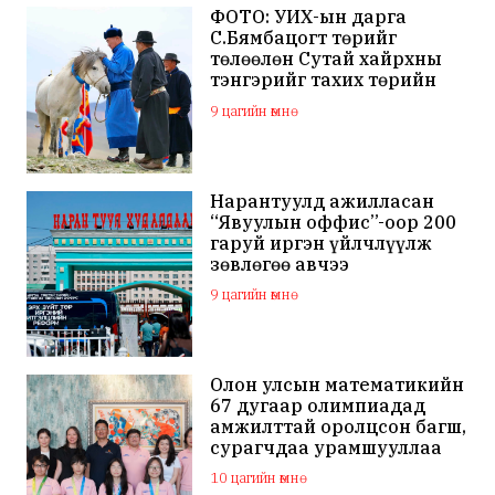
ФОТО: УИХ-ын дарга
С.Бямбацогт төрийг
төлөөлөн Сутай хайрхны
тэнгэрийг тахих төрийн
тахилгад оролцлоо
9 цагийн өмнө
Нарантуулд ажилласан
“Явуулын оффис”-оор 200
гаруй иргэн үйлчлүүлж
зөвлөгөө авчээ
9 цагийн өмнө
Олон улсын математикийн
67 дугаар олимпиадад
амжилттай оролцсон багш,
сурагчдаа урамшууллаа
10 цагийн өмнө