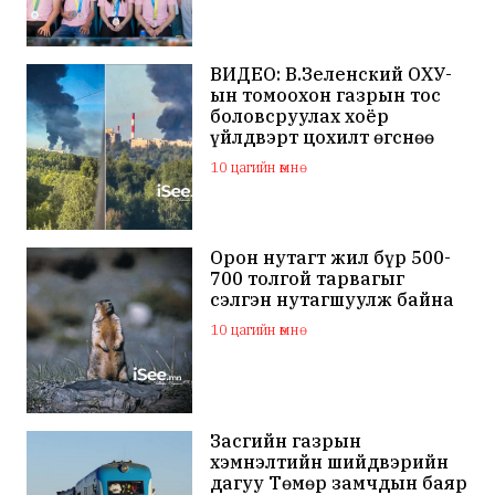
ВИДЕО: В.Зеленский ОХУ-
ын томоохон газрын тос
боловсруулах хоёр
үйлдвэрт цохилт өгснөө
мэдэгдлээ
10 цагийн өмнө
Орон нутагт жил бүр 500-
700 толгой тарвагыг
сэлгэн нутагшуулж байна
10 цагийн өмнө
Засгийн газрын
хэмнэлтийн шийдвэрийн
дагуу Төмөр замчдын баяр