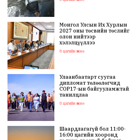
Монгол Улсын Их Хурлын
2027 оны төсвийн төслийг
олон нийтээр
хэлэлцүүллээ
8 цагийн өмнө
Улаанбаатарт суугаа
дипломат төлөөлөгчид
COP17-ын байгууламжтай
танилцлаа
8 цагийн өмнө
Шаардлагагүй бол 11:00-
16:00 цагийн хооронд