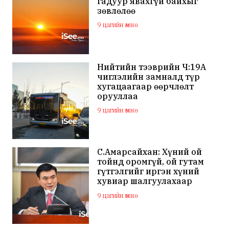
гадуур явахгүй байхыг
зөвлөлөө
9 цагийн өмнө
Нийтийн тээврийн Ч:19А
чиглэлийн замналд түр
хугацаагаар өөрчлөлт
орууллаа
9 цагийн өмнө
С.Амарсайхан: Хүний ой
тойнд оромгүй, ой гутам
гүтгэлгийг иргэн хүний
хувиар шалгуулахаар
хуулийн байгууллагад
9 цагийн өмнө
хандсан