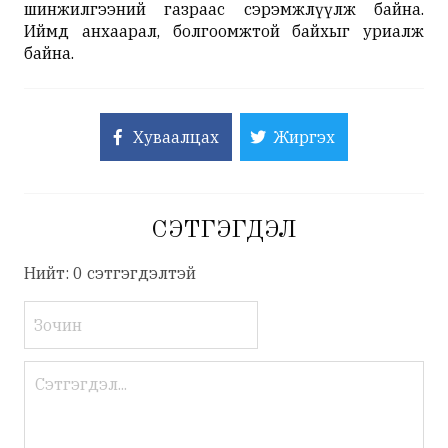
шинжилгээний газраас сэрэмжлүүлж байна.
Иймд анхаарал, болгоомжтой байхыг уриалж
байна.
Хуваалцах
Жиргэх
СЭТГЭГДЭЛ
Нийт: 0 сэтгэгдэлтэй