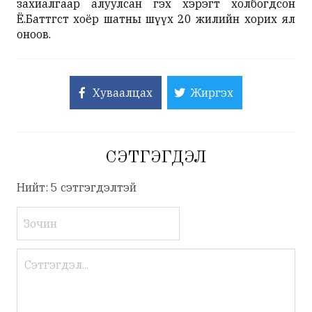
захиалгаар алуулсан гэх хэрэгт холбогдсон
Ё.Баттөгст хоёр шатны шүүх 20 жилийн хорих ял
оноов.
Хуваалцах
Жиргэх
СЭТГЭГДЭЛ
Нийт: 5 сэтгэгдэлтэй