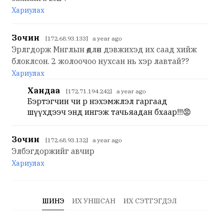
Хариулах
Зочин
[172.68.93.133] a year ago
Эрлгдорж Мнглын өөдлөн дэвжихэд их саад хийж
блоклсон. 2 жолоочоо нухсан нь хэр лавтай??
Хариулах
Хандаа
[172.71.194.242] a year ago
Бэртэгчин чи өөрөө нэхэмжлэл гаргаад
шүүхдээч энд ингэж тачьяадан бхаар!!!😡
Зочин
[172.68.93.132] a year ago
Элбэгдоржийг авчир
Хариулах
ШИНЭ
ИХ УНШСАН
ИХ СЭТГЭГДЭЛ