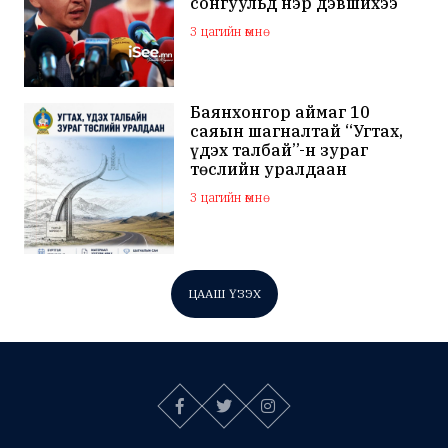
сонгуульд нэр дэвшихээ
илэрхийллээ
3 цагийн өмнө
Баянхонгор аймаг 10
саяын шагналтай “Угтах,
үдэх талбай”-н зураг
төслийн уралдаан
зарлажээ
3 цагийн өмнө
ЦААШ ҮЗЭХ