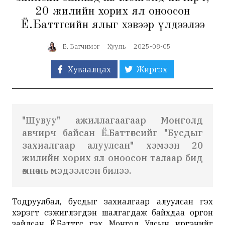
20 жилийн хорих ял оноосон
Ё.Баттөгсийн ялыг хэвээр үлдээлээ
Б. Батчимэг
Хууль
2025-08-05
Хуваалцах
Жиргэх
"Шувуу" ажиллагаагаар Монголд
авчирч байсан Ё.Баттөгсийг "Бусдыг
захиалгаар алуулсан" хэмээн 20
жилийн хорих ял оноосон талаар бид
өмнө нь мэдээлсэн билээ.
Тодруулбал, бусдыг захиалгаар алуулсан гэх
хэрэгт сэжиглэгдэн шалгагдаж байхдаа оргон
зайлсан Ё.Баттөгс гэх Монгол Улсын иргэнийг