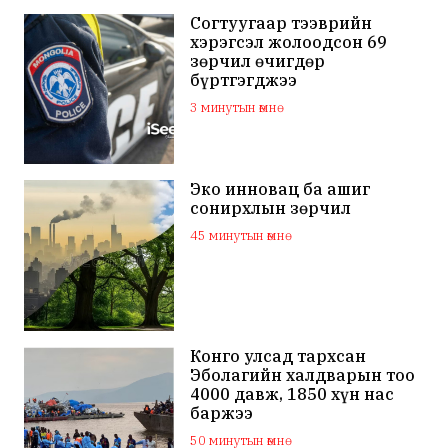
Согтуугаар тээврийн
хэрэгсэл жолоодсон 69
зөрчил өчигдөр
бүртгэгджээ
3 минутын өмнө
Эко инновац ба ашиг
сонирхлын зөрчил
45 минутын өмнө
Конго улсад тархсан
Эболагийн халдварын тоо
4000 давж, 1850 хүн нас
баржээ
50 минутын өмнө