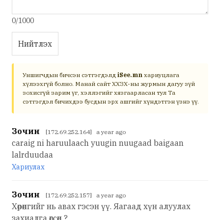
0/1000
Нийтлэх
Уншигчдын бичсэн сэтгэгдэлд
iSee.mn
хариуцлага
хүлээхгүй болно. Манай сайт ХХЗХ-ны журмын дагуу зүй
зохисгүй зарим үг, хэллэгийг хязгаарласан тул Та
сэтгэгдэл бичихдээ бусдын эрх ашгийг хүндэтгэн үзнэ үү.
Зочин
[172.69.252.164] a year ago
caraig ni haruulaach yuugin nuugaad baigaan
lalrduudaa
Хариулах
Зочин
[172.69.252.157] a year ago
Хөрөнгийг нь авах гэсэн үү. Яагаад хүн алуулах
захиалга өгсөн ?