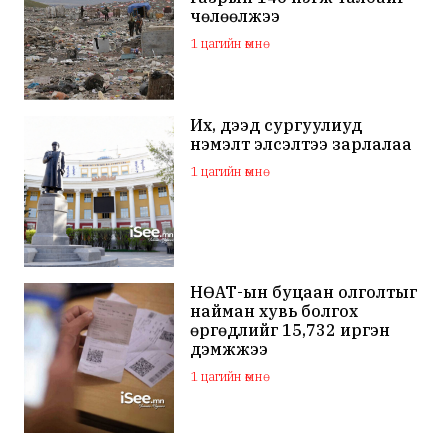
чөлөөлжээ
1 цагийн өмнө
Их, дээд сургуулиуд
нэмэлт элсэлтээ зарлалаа
1 цагийн өмнө
НӨАТ-ын буцаан олголтыг
найман хувь болгох
өргөдлийг 15,732 иргэн
дэмжжээ
1 цагийн өмнө