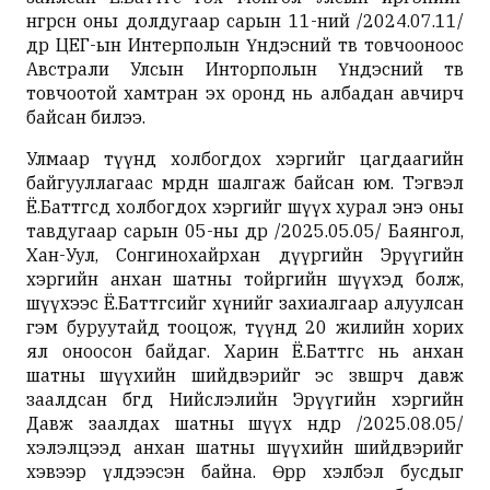
өнгөрсөн оны долдугаар сарын 11-ний /2024.07.11/
өдөр ЦЕГ-ын Интерполын Үндэсний төв товчооноос
Австрали Улсын Инторполын Үндэсний төв
товчоотой хамтран эх оронд нь албадан авчирч
байсан билээ.
Улмаар түүнд холбогдох хэргийг цагдаагийн
байгууллагаас мөрдөн шалгаж байсан юм. Тэгвэл
Ё.Баттөгсөд холбогдох хэргийг шүүх хурал энэ оны
тавдугаар сарын 05-ны өдөр /2025.05.05/ Баянгол,
Хан-Уул, Сонгинохайрхан дүүргийн Эрүүгийн
хэргийн анхан шатны тойргийн шүүхэд болж,
шүүхээс Ё.Баттөгсийг хүнийг захиалгаар алуулсан
гэм буруутайд тооцож, түүнд 20 жилийн хорих
ял оноосон байдаг. Харин Ё.Баттөгс нь анхан
шатны шүүхийн шийдвэрийг эс зөвшөөрч давж
заалдсан бөгөөд Нийслэлийн Эрүүгийн хэргийн
Давж заалдах шатны шүүх өнөөдөр /2025.08.05/
хэлэлцээд анхан шатны шүүхийн шийдвэрийг
хэвээр үлдээсэн байна. Өөрөөр хэлбэл бусдыг