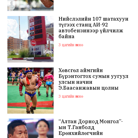
Нийслэлийн 107 шатахуун
түгээх станц АИ-92
автобензинээр үйлчилж
байна
3 цагийн өмнө
Хөвсгөл аймгийн
Бүрэнтогтох сумын уугуул
улсын начин
Э.Баасанжавын цолны
мялаалга наадам эхэллээ
3 цагийн өмнө
“Алтан Дорнод Монгол”-
ын Т.Ганболд
Ерөнхийлөгчийн