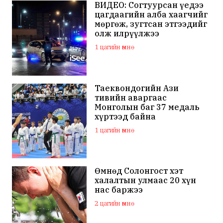
ВИДЕО: Согтуурсан үедээ
цагдаагийн алба хаагчийг
мөргөж, зугтсан этгээдийг
олж илрүүлжээ
1 цагийн өмнө
Таеквондогийн Ази
тивийн аваргаас
Монголын баг 37 медаль
хүртээд байна
1 цагийн өмнө
Өмнөд Солонгост хэт
халалтын улмаас 20 хүн
нас баржээ
2 цагийн өмнө