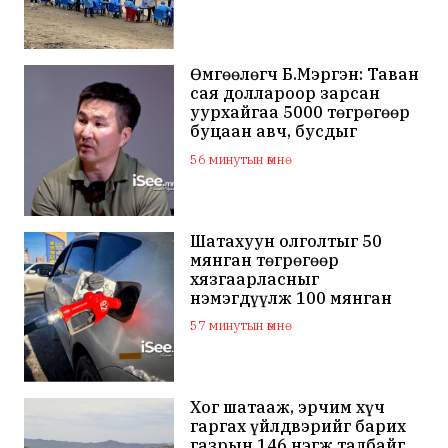
Өмгөөлөгч Б.Мэргэн: Таван
сая доллароор зарсан
уурхайгаа 5000 төгрөгөөр
буцаан авч, бусдыг
залилсан Ө.Ганзоригийн
56 минутын өмнө
өмгөөлөгч ёс зүйгүйгээр
бусдын нэр хүндэд
халдаж, худал мэдээлэл
тараалаа
Шатахуун олголтыг 50
мянган төгрөгөөр
хязгаарласныг
нэмэгдүүлж 100 мянган
төгрөгт хүргэхээр судалж
57 минутын өмнө
байна
Хог шатааж, эрчим хүч
гаргах үйлдвэрийг барих
газрын 146 нэгж талбайг