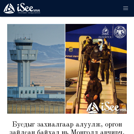
Бусдыг захиалгаар алуулж, оргон
зайлсан байхад нь Монголд авчирч,