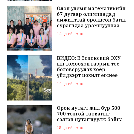
Олон улсын математикийн
67 дугаар олимпиадад
амжилттай оролцсон багш,
сурагчдаа урамшууллаа
14 цагийн өмнө
ВИДЕО: В.Зеленский ОХУ-
ын томоохон газрын тос
боловсруулах хоёр
үйлдвэрт цохилт өгснөө
мэдэгдлээ
14 цагийн өмнө
Орон нутагт жил бүр 500-
700 толгой тарвагыг
сэлгэн нутагшуулж байна
15 цагийн өмнө