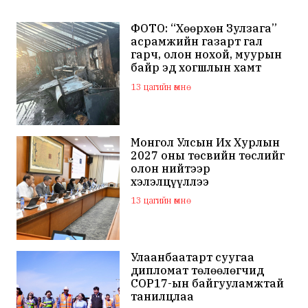
ФОТО: “Хөөрхөн Зулзага”
асрамжийн газарт гал
гарч, олон нохой, муурын
байр эд хогшлын хамт
шатжээ
13 цагийн өмнө
Монгол Улсын Их Хурлын
2027 оны төсвийн төслийг
олон нийтээр
хэлэлцүүллээ
13 цагийн өмнө
Улаанбаатарт суугаа
дипломат төлөөлөгчид
COP17-ын байгууламжтай
танилцлаа