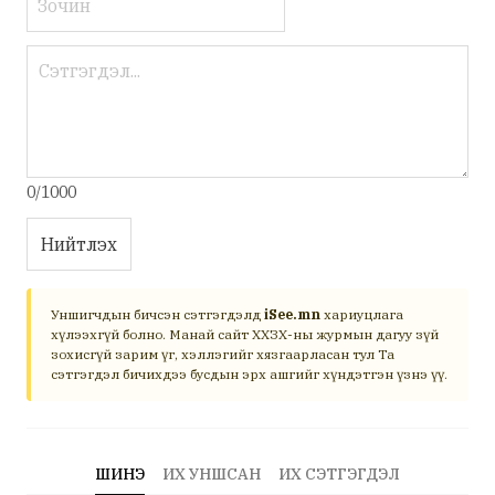
0/1000
Нийтлэх
Уншигчдын бичсэн сэтгэгдэлд
iSee.mn
хариуцлага
хүлээхгүй болно. Манай сайт ХХЗХ-ны журмын дагуу зүй
зохисгүй зарим үг, хэллэгийг хязгаарласан тул Та
сэтгэгдэл бичихдээ бусдын эрх ашгийг хүндэтгэн үзнэ үү.
ШИНЭ
ИХ УНШСАН
ИХ СЭТГЭГДЭЛ