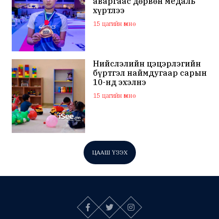
аваргаас дөрвөн медаль
хүртлээ
15 цагийн өмнө
Нийслэлийн цэцэрлэгийн
бүртгэл наймдугаар сарын
10-нд эхэлнэ
15 цагийн өмнө
ЦААШ ҮЗЭХ