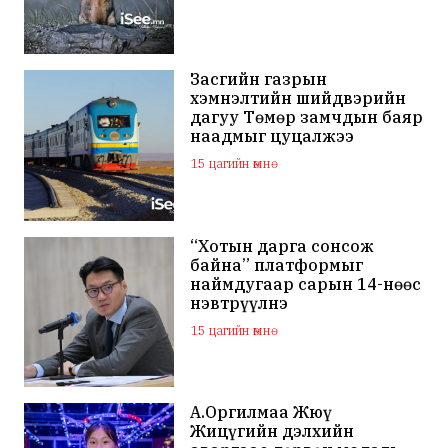
Засгийн газрын
хэмнэлтийн шийдвэрийн
дагуу Төмөр замчдын баяр
наадмыг цуцалжээ
15 цагийн өмнө
“Хотын дарга сонсож
байна” платформыг
наймдугаар сарын 14-нөөс
нэвтрүүлнэ
15 цагийн өмнө
А.Оргилмаа Жюү
Жицүгийн дэлхийн