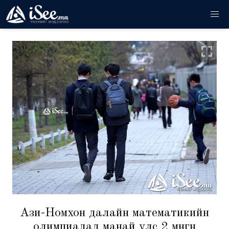
Ази-Номхон далайн математикийн
олимпиадад манай улс 2 мөнгөн