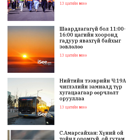
13 цагийн өмнө
Шаардлагагүй бол 11:00-
16:00 цагийн хооронд
гадуур явахгүй байхыг
зөвлөлөө
13 цагийн өмнө
Нийтийн тээврийн Ч:19А
чиглэлийн замналд түр
хугацаагаар өөрчлөлт
орууллаа
13 цагийн өмнө
С.Амарсайхан: Хүний ой
тойнд оромгүй, ой гутам