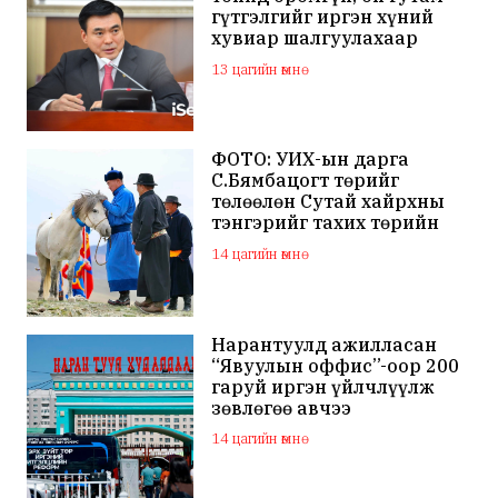
гүтгэлгийг иргэн хүний
хувиар шалгуулахаар
хуулийн байгууллагад
13 цагийн өмнө
хандсан
ФОТО: УИХ-ын дарга
С.Бямбацогт төрийг
төлөөлөн Сутай хайрхны
тэнгэрийг тахих төрийн
тахилгад оролцлоо
14 цагийн өмнө
Нарантуулд ажилласан
“Явуулын оффис”-оор 200
гаруй иргэн үйлчлүүлж
зөвлөгөө авчээ
14 цагийн өмнө