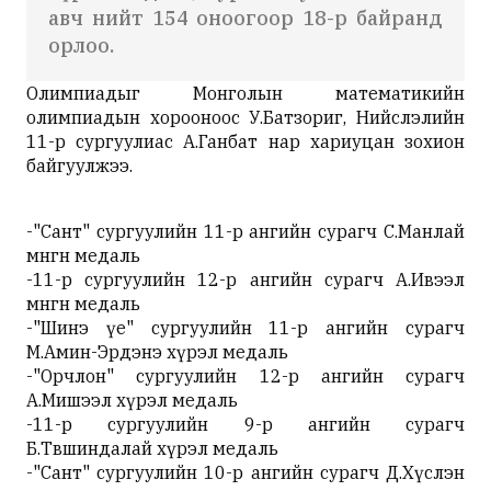
авч нийт 154 оноогоор 18-р байранд
орлоо.
Олимпиадыг Монголын математикийн
олимпиадын хорооноос У.Батзориг, Нийслэлийн
11-р сургуулиас А.Ганбат нар хариуцан зохион
байгуулжээ.
-"Сант" сургуулийн 11-р ангийн сурагч С.Манлай
мөнгөн медаль
-11-р сургуулийн 12-р ангийн сурагч А.Ивээл
мөнгөн медаль
-"Шинэ үе" сургуулийн 11-р ангийн сурагч
М.Амин-Эрдэнэ хүрэл медаль
-"Орчлон" сургуулийн 12-р ангийн сурагч
А.Мишээл хүрэл медаль
-11-р сургуулийн 9-р ангийн сурагч
Б.Төвшиндалай хүрэл медаль
-"Сант" сургуулийн 10-р ангийн сурагч Д.Хүслэн