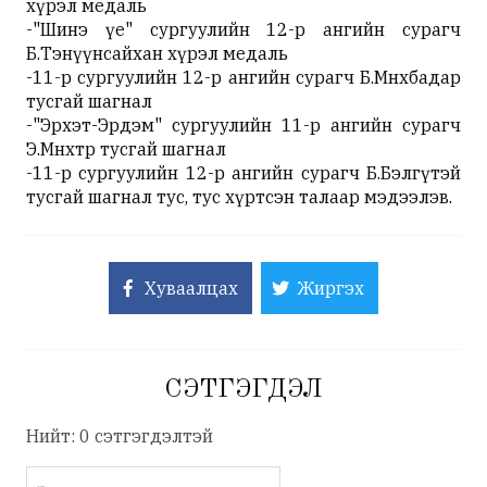
хүрэл медаль
-"Шинэ үе" сургуулийн 12-р ангийн сурагч
Б.Тэнүүнсайхан хүрэл медаль
-11-р сургуулийн 12-р ангийн сурагч Б.Мөнхбадар
тусгай шагнал
-"Эрхэт-Эрдэм" сургуулийн 11-р ангийн сурагч
Э.Мөнхтөр тусгай шагнал
-11-р сургуулийн 12-р ангийн сурагч Б.Бэлгүтэй
тусгай шагнал тус, тус хүртсэн талаар мэдээлэв.
Хуваалцах
Жиргэх
СЭТГЭГДЭЛ
Нийт: 0 сэтгэгдэлтэй