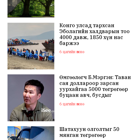
Конго улсад тархсан
Эболагийн халдварын тоо
4000 давж, 1850 хүн нас
баржээ
6 цагийн өмнө
Өмгөөлөгч Б.Мэргэн: Таван
сая доллароор зарсан
уурхайгаа 5000 төгрөгөөр
буцаан авч, бусдыг
залилсан Ө.Ганзоригийн
6 цагийн өмнө
өмгөөлөгч ёс зүйгүйгээр
бусдын нэр хүндэд
халдаж, худал мэдээлэл
тараалаа
Шатахуун олголтыг 50
мянган төгрөгөөр