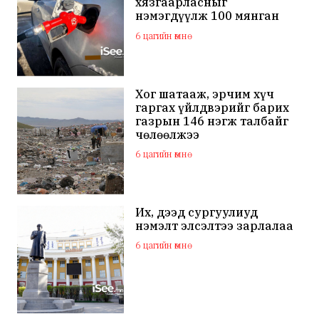
хязгаарласныг
нэмэгдүүлж 100 мянган
төгрөгт хүргэхээр судалж
6 цагийн өмнө
байна
Хог шатааж, эрчим хүч
гаргах үйлдвэрийг барих
газрын 146 нэгж талбайг
чөлөөлжээ
6 цагийн өмнө
Их, дээд сургуулиуд
нэмэлт элсэлтээ зарлалаа
6 цагийн өмнө