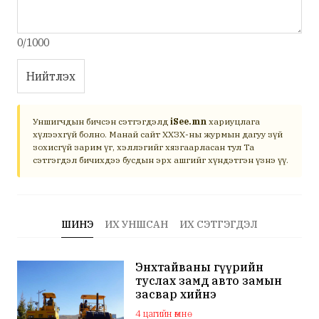
0/1000
Нийтлэх
Уншигчдын бичсэн сэтгэгдэлд
iSee.mn
хариуцлага
хүлээхгүй болно. Манай сайт ХХЗХ-ны журмын дагуу зүй
зохисгүй зарим үг, хэллэгийг хязгаарласан тул Та
сэтгэгдэл бичихдээ бусдын эрх ашгийг хүндэтгэн үзнэ үү.
ШИНЭ
ИХ УНШСАН
ИХ СЭТГЭГДЭЛ
Энхтайваны гүүрийн
туслах замд авто замын
засвар хийнэ
4 цагийн өмнө