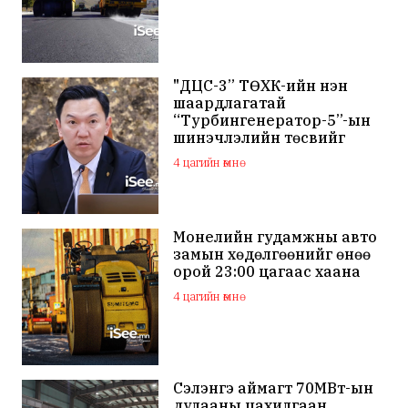
"ДЦС-3” ТӨХК-ийн нэн
шаардлагатай
“Турбингенератор-5”-ын
шинэчлэлийн төсвийг
шийдвэрлэхээр болов
4 цагийн өмнө
Монелийн гудамжны авто
замын хөдөлгөөнийг өнөө
орой 23:00 цагаас хаана
4 цагийн өмнө
Сэлэнгэ аймагт 70МВт-ын
дулааны цахилгаан