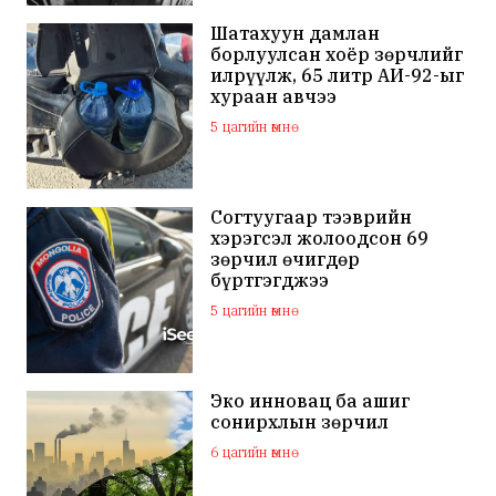
Шатахуун дамлан
борлуулсан хоёр зөрчлийг
илрүүлж, 65 литр АИ-92-ыг
хураан авчээ
5 цагийн өмнө
Согтуугаар тээврийн
хэрэгсэл жолоодсон 69
зөрчил өчигдөр
бүртгэгджээ
5 цагийн өмнө
Эко инновац ба ашиг
сонирхлын зөрчил
6 цагийн өмнө