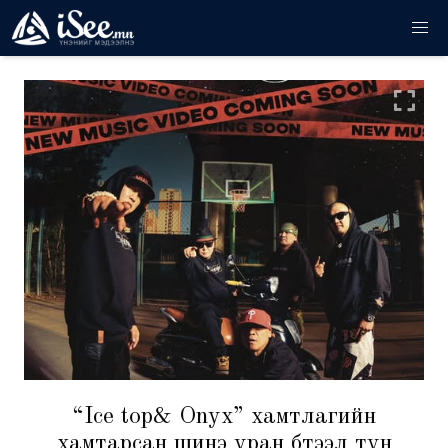
“Ice top& Onyx” хамтлагийн
хамтарсан шинэ уран бүтээл тун