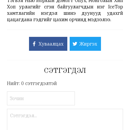
Тэгвэл Нью Йоркын домогт Onyx, Монголын Хип
Хоп урлагийг үүсгэн байгуулагчдын нэг IceTop
хамтлагийн нэгдэл шинэ дуунууд удахгүй
цацагдана гэдгийг цахим орчинд мэдээлээ.
Хуваалцах
Жиргэх
СЭТГЭГДЭЛ
Нийт: 0 сэтгэгдэлтэй