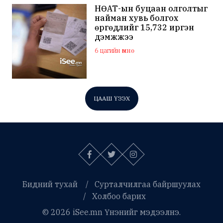
НӨАТ-ын буцаан олголтыг
найман хувь болгох
өргөдлийг 15,732 иргэн
дэмжжээ
6 цагийн өмнө
ЦААШ ҮЗЭХ
Бидний тухай
Сурталчилгаа байршуулах
Холбоо барих
© 2026 iSee.mn Үнэнийг мэдээлнэ.