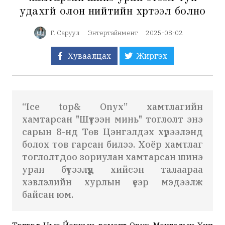
удахгүй олон нийтийн хүртээл болно
Г. Саруул
Энтертайнмент
2025-08-02
Хуваалцах
Жиргэх
“Ice top& Onyx” хамтлагийн
хамтарсан "Шүтээн минь" тоглолт энэ
сарын 8-нд Төв Цэнгэлдэх хүрээлэнд
болох тов гарсан билээ. Хоёр хамтлаг
тоглолтдоо зориулан хамтарсан шинэ
уран бүтээлүүд хийсэн талаараа
хэвлэлийн хурлын үеэр мэдээлж
байсан юм.